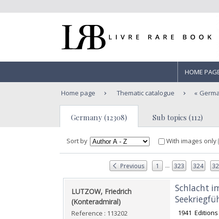
HOME PAG
Home page
Thematic catalogue
Germ
Germany (12308)
Sub topics (112)
Sort by
With images only
...
Previous
1
323
324
3
‎Schlacht 
‎LUTZOW, Friedrich
Seekriegfüh
(Konteradmiral)‎
‎ 1941 Edition
Reference : 113202