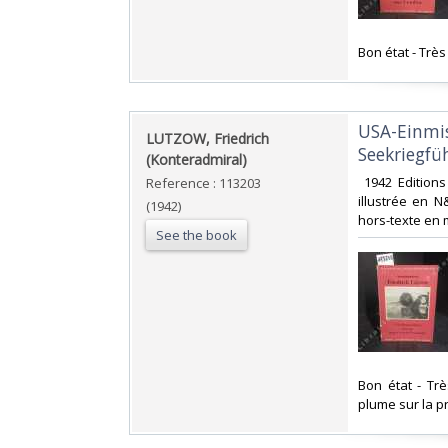
‎Bon état - Trè
‎USA-Einmi
‎LUTZOW, Friedrich
Seekriegfüh
(Konteradmiral)‎
‎ 1942 Edition
Reference : 113203
illustrée en 
(1942)
hors-texte en 
See the book
‎Bon état - Tr
plume sur la p