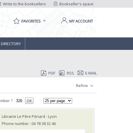
Write to the booksellers
Bookseller's space
FAVORITES
MY ACCOUNT
 DIRECTORY
PDF
RSS
E-MAIL
Refine
umber ?
OK
Librairie Le Père Pénard
- Lyon
Phone number : 04 78 38 32 46