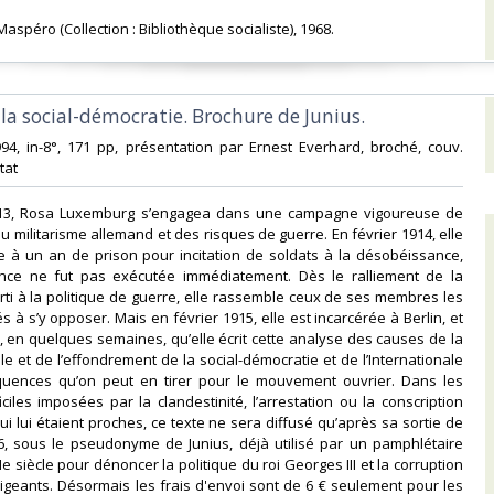
 Maspéro (Collection : Bibliothèque socialiste), 1968.‎
e la social-démocratie. Brochure de Junius.‎
994, in-8°, 171 pp, présentation par Ernest Everhard, broché, couv.
tat‎
1913, Rosa Luxemburg s’engagea dans une campagne vigoureuse de
u militarisme allemand et des risques de guerre. En février 1914, elle
 à un an de prison pour incitation de soldats à la désobéissance,
nce ne fut pas exécutée immédiatement. Dès le ralliement de la
rti à la politique de guerre, elle rassemble ceux de ses membres les
 à s’y opposer. Mais en février 1915, elle est incarcérée à Berlin, et
n, en quelques semaines, qu’elle écrit cette analyse des causes de la
e et de l’effondrement de la social-démocratie et de l’Internationale
uences qu’on peut en tirer pour le mouvement ouvrier. Dans les
iciles imposées par la clandestinité, l’arrestation ou la conscription
ui lui étaient proches, ce texte ne sera diffusé qu’après sa sortie de
6, sous le pseudonyme de Junius, déjà utilisé par un pamphlétaire
Ie siècle pour dénoncer la politique du roi Georges III et la corruption
rigeants. Désormais les frais d'envoi sont de 6 € seulement pour les