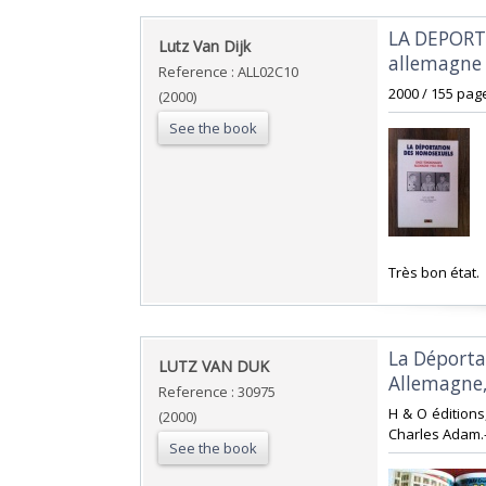
‎LA DEPOR
‎Lutz Van Dijk‎
allemagne 
Reference : ALL02C10
‎2000 / 155 pag
(2000)
See the book
‎Très bon état.‎
‎La Déport
‎LUTZ VAN DUK‎
Allemagne,
Reference : 30975
‎H & O éditions
(2000)
Charles Adam.- 
See the book