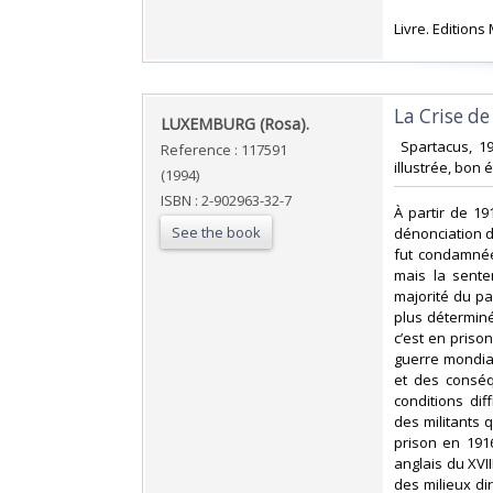
‎Livre. Editions
‎La Crise d
‎LUXEMBURG (Rosa).‎
‎ Spartacus, 1
Reference : 117591
illustrée, bon é
(1994)
ISBN : 2-902963-32-7
‎À partir de 
See the book
dénonciation d
fut condamnée
mais la sente
majorité du pa
plus déterminés
c’est en priso
guerre mondial
et des conséq
conditions diff
des militants q
prison en 191
anglais du XVII
des milieux di