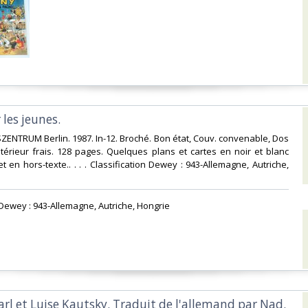
 les jeunes.‎
ENTRUM Berlin. 1987. In-12. Broché. Bon état, Couv. convenable, Dos
Intérieur frais. 128 pages. Quelques plans et cartes en noir et blanc
t en hors-texte.. . . . Classification Dewey : 943-Allemagne, Autriche,
n Dewey : 943-Allemagne, Autriche, Hongrie‎
Karl et Luise Kautsky. Traduit de l'allemand par Nad.