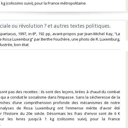
 kg (colissimo suivi), pour la France métropolitaine.‎
ciale ou révolution ? et autres textes politiques.‎
Spartacus, 1997, in-8°, 192 pp, avant-propos par Jean-Michel Kay, “La
de Rosa Luxemburg” par Berthe Fouchère, une photo de R. Luxemburg,
lustrée, bon état‎
 sont pas des recettes : ils sont des leçons, tirées à chaud du combat
e qui a conduit le socialisme dans l’impasse. Sans la sécheresse de la
s riches d’une compréhension profonde des mécanismes de notre
 analyses de Rosa Luxemburg ont l'immense mérite d'avoir été
 l'histoire du 20e siècle. Désormais les frais d'envoi sont de 6 €
ur les livres jusqu'à 1 kg (colissimo suivi), pour la France
‎