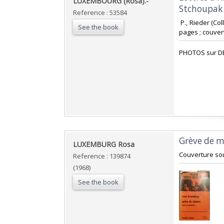
‎LUXEMBOURG (Rosa).-‎
Stchoupak 
Reference : 53584
‎ P., Rieder (C
See the book
pages ; couvert
‎PHOTOS sur D
‎Grève de m
‎LUXEMBURG Rosa ‎
‎Couverture sou
Reference : 139874
(1968)
See the book