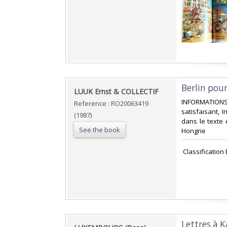
‎Berlin pour
‎LUUK Ernst & COLLECTIF‎
‎INFORMATIONSZ
Reference : RO20063419
satisfaisant, 
(1987)
dans le texte e
See the book
Hongrie‎
‎ Classificatio
‎Lettres à 