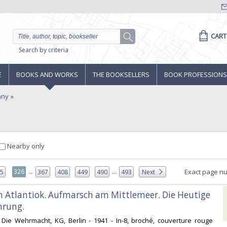
CART
Search by criteria
E
BOOKS AND WORKS
THE BOOKSELLERS
BOOK PROFESSIONS
any
Nearby only
...
...
326
Exact page n
25
367
408
449
490
493
Next
im Atlantiok. Aufmarsch am Mittlemeer. Die Heutige
rung.‎
s Die Wehrmacht, KG, Berlin - 1941 - In-8, broché, couverture rouge