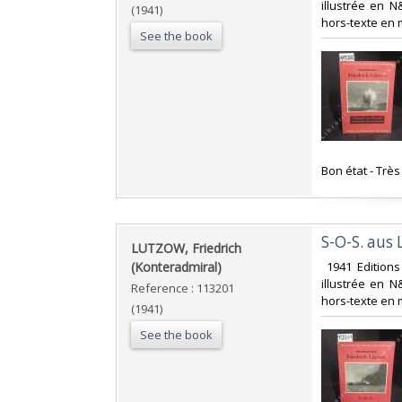
illustrée en 
(1941)
hors-texte en 
See the book
‎Bon état - Trè
‎S-O-S. aus
‎LUTZOW, Friedrich
(Konteradmiral)‎
‎ 1941 Edition
illustrée en 
Reference : 113201
hors-texte en 
(1941)
See the book