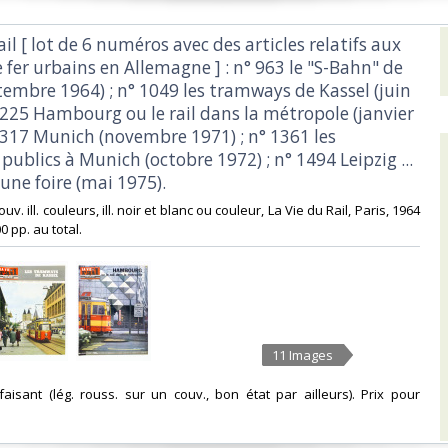
Rail [ lot de 6 numéros avec des articles relatifs aux
fer urbains en Allemagne ] : n° 963 le "S-Bahn" de
tembre 1964) ; n° 1049 les tramways de Kassel (juin
1225 Hambourg ou le rail dans la métropole (janvier
 1317 Munich (novembre 1971) ; n° 1361 les
publics à Munich (octobre 1972) ; n° 1494 Leipzig ...
une foire (mai 1975).‎
 couv. ill. couleurs, ill. noir et blanc ou couleur, La Vie du Rail, Paris, 1964
0 pp. au total.‎
11 Images
isfaisant (lég. rouss. sur un couv., bon état par ailleurs). Prix pour