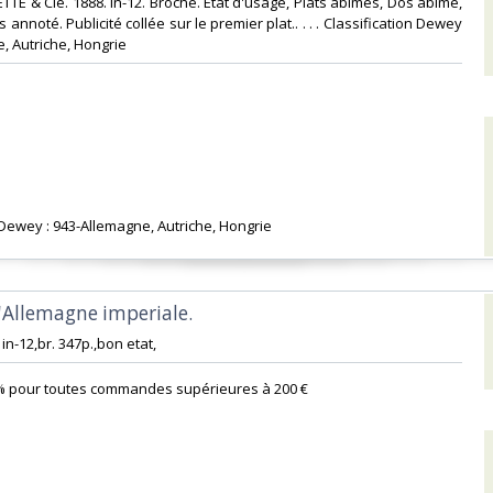
ETTE & Cie. 1888. In-12. Broché. Etat d'usage, Plats abîmés, Dos abîmé,
annoté. Publicité collée sur le premier plat.. . . . Classification Dewey
, Autriche, Hongrie‎
n Dewey : 943-Allemagne, Autriche, Hongrie‎
 l'Allemagne imperiale.‎
in-12,br. 347p.,bon etat,‎
% pour toutes commandes supérieures à 200 €‎