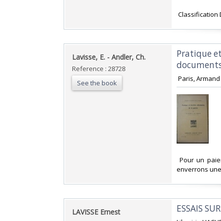
‎ Classificatio
‎Pratique e
‎Lavisse, E. - Andler, Ch.‎
documents 
Reference : 28728
‎ Paris, Armand
See the book
‎ Pour un pai
enverrons une 
‎ESSAIS SU
‎LAVISSE Ernest‎