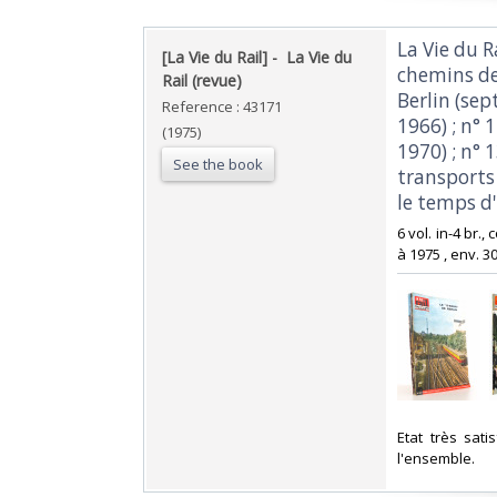
‎La Vie du 
‎[La Vie du Rail] - ‎ ‎La Vie du
chemins de 
Rail (revue)‎
Berlin (sep
Reference : 43171
1966) ; n° 
(1975)
1970) ; n°
See the book
transports 
le temps d'
‎6 vol. in-4 br.,
à 1975 , env. 30
‎Etat très sat
l'ensemble. ‎