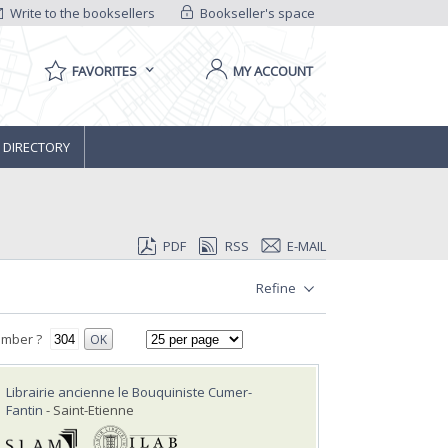
Write to the booksellers
Bookseller's space
FAVORITES
MY ACCOUNT
 DIRECTORY
PDF
RSS
E-MAIL
Refine
umber ?
OK
Librairie ancienne le Bouquiniste Cumer-
Fantin
- Saint-Etienne