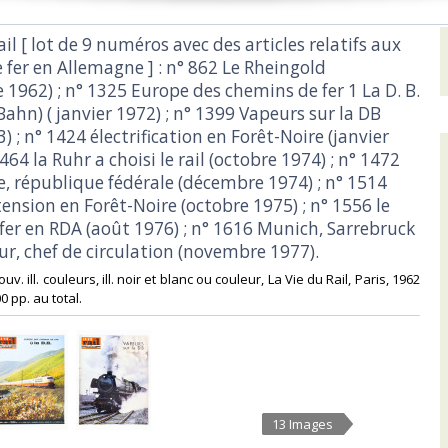
Rail [ lot de 9 numéros avec des articles relatifs aux
fer en Allemagne ] : n° 862 Le Rheingold
1962) ; n° 1325 Europe des chemins de fer 1 La D. B.
ahn) ( janvier 1972) ; n° 1399 Vapeurs sur la DB
3) ; n° 1424 électrification en Forêt-Noire (janvier
1464 la Ruhr a choisi le rail (octobre 1974) ; n° 1472
e, république fédérale (décembre 1974) ; n° 1514
ension en Forêt-Noire (octobre 1975) ; n° 1556 le
fer en RDA (août 1976) ; n° 1616 Munich, Sarrebruck
eur, chef de circulation (novembre 1977).‎
 couv. ill. couleurs, ill. noir et blanc ou couleur, La Vie du Rail, Paris, 1962
0 pp. au total.‎
13 Images