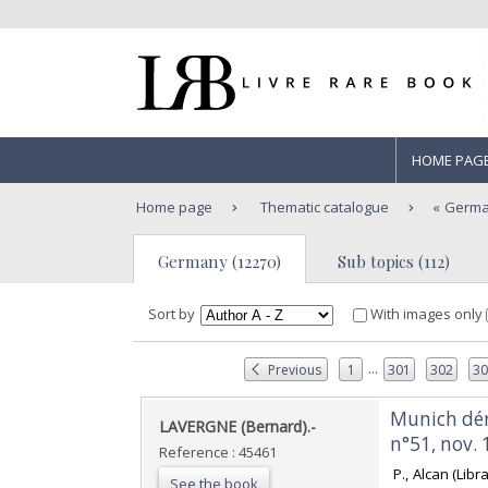
HOME PAG
Home page
Thematic catalogue
Germ
Germany (12270)
Sub topics (112)
Sort by
With images only
...
Previous
1
301
302
3
‎Munich dér
‎LAVERGNE (Bernard).-‎
n°51, nov. 
Reference : 45461
‎ P., Alcan (Li
See the book