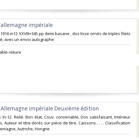
 l'allemagne impériale‎
 1916 in12 XXVIII+345 pp demi basane , dos lisse ornés de triples filets
oré, avec un envoi autographe‎
able reliure ‎
 l'Allemagne impériale Deuxième édition‎
. In-12. Relié. Bon état, Couv. convenable, Dos satisfaisant, Intérieur
. Auteur et titre dorés sur pièce de titre. Caissons.. . . . Classification
lemagne, Autriche, Hongrie‎