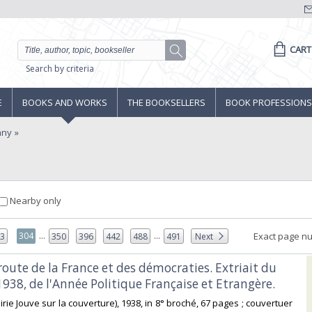
CART
Search by criteria
E
BOOKS AND WORKS
THE BOOKSELLERS
BOOK PROFESSIONS
any
Nearby only
...
...
304
Exact page n
03
350
396
442
488
491
Next
oute de la France et des démocraties. Extriait du
1938, de l'Année Politique Française et Etrangère.‎
brairie Jouve sur la couverture), 1938, in 8° broché, 67 pages ; couvertuer