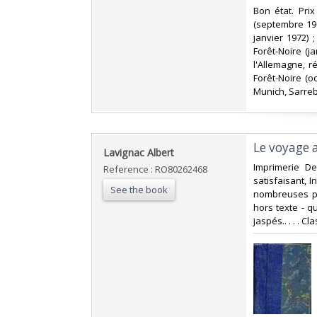
‎Bon état. Pr
(septembre 196
janvier 1972) ;
Forêt-Noire (ja
l'Allemagne, 
Forêt-Noire (o
Munich, Sarrebr
‎Le voyage 
‎Lavignac Albert‎
‎Imprimerie D
Reference : RO80262468
satisfaisant, I
See the book
nombreuses ph
hors texte - q
jaspés.. . . . 