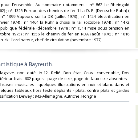
ix pour l'ensemble. Au sommaire notamment : n° 862 Le Rheingold
2) ; n° 1325 Europe des chemins de fer 1 La D. B. (Deutsche Bahn) (
 n° 1399 Vapeurs sur la DB (juillet 1973) ; n° 1424 électrification en
nvier 1974) ; n° 1464 la Ruhr a choisi le rail (octobre 1974) ; n° 1472
république fédérale (décembre 1974) ; n° 1514 mise sous tension en
ctobre 1975) ; n° 1556 le chemin de fer en RDA (août 1976) ; n° 1616
uck : l'ordinateur, chef de circulation (novembre 1977).‎
artistique à Bayreuth.‎
elagrave. non daté. In-12. Relié. Bon état, Couv. convenable, Dos
ntérieur frais. 602 pages - page de titre, page de faux titre absentes -
rases musicales - quelques illustrations en noir et blanc dans et
uelques tableaux hors texte dépliants - plats, contre plats et gardes
Classification Dewey : 943-Allemagne, Autriche, Hongrie‎