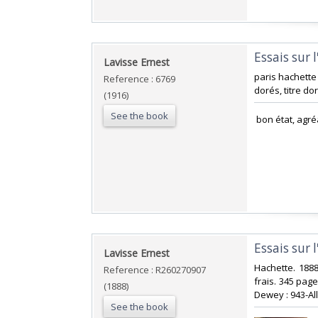
‎Essais sur
‎Lavisse Ernest‎
‎paris hachette
Reference : 6769
dorés, titre d
(1916)
See the book
‎ bon état, agré
‎Essais sur
‎Lavisse Ernest‎
‎Hachette. 1888
Reference : R260270907
frais. 345 pages
(1888)
Dewey : 943-Al
See the book