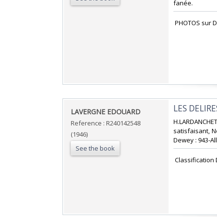
fanée. ‎
‎ PHOTOS sur D
‎LES DELIR
‎LAVERGNE EDOUARD‎
‎H.LARDANCHE
Reference : R240142548
satisfaisant, N
(1946)
Dewey : 943-Al
See the book
‎ Classificatio