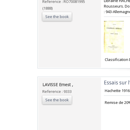
‎Librairie HACH
Reference : RO70081995
Rousseurs. Dos 
(1888)
: 943-Allemagne
See the book
‎ Classificatio
‎Essais sur
‎LAVISSE Ernest ,‎
‎ Hachette 1916 
Reference : 9333
See the book
‎ Remise de 20