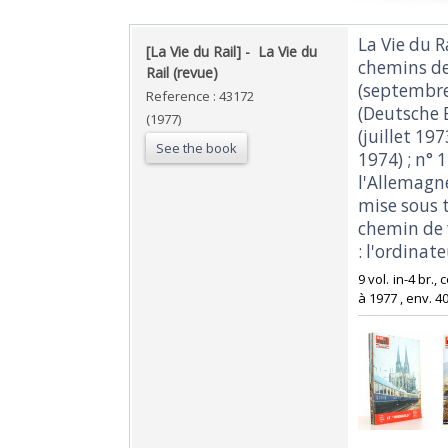
‎La Vie du 
‎[La Vie du Rail] - ‎ ‎La Vie du
chemins de 
Rail (revue)‎
(septembre 
Reference : 43172
(Deutsche B
(1977)
(juillet 197
See the book
1974) ; n° 
l'Allemagn
mise sous t
chemin de 
: l'ordinat
‎9 vol. in-4 br.,
à 1977 , env. 40