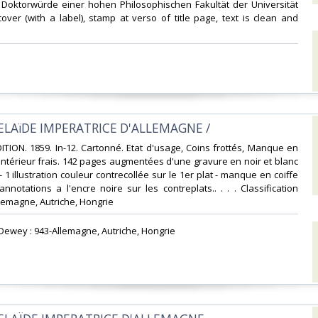
 Doktorwürde einer hohen Philosophischen Fakultät der Universität
tcover (with a label), stamp at verso of title page, text is clean and
ELAïDE IMPERATRICE D'ALLEMAGNE /‎
DITION. 1859. In-12. Cartonné. Etat d'usage, Coins frottés, Manque en
, Intérieur frais. 142 pages augmentées d'une gravure en noir et blanc
- 1 illustration couleur contrecollée sur le 1er plat - manque en coiffe
nnotations a l'encre noire sur les contreplats.. . . . Classification
lemagne, Autriche, Hongrie‎
n Dewey : 943-Allemagne, Autriche, Hongrie‎