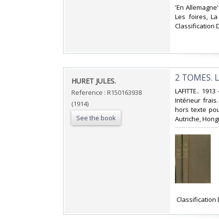
‎'En Allemagne'
Les foires, La
Classification 
‎2 TOMES.
‎HURET JULES.‎
‎LAFITTE.. 1913
Reference : R150163938
Intérieur frai
(1914)
hors texte pou
See the book
Autriche, Hongr
‎ Classificatio