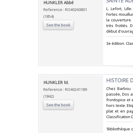
‎SAINTE A
‎HUNKLER Abbé‎
‎L. Lefort, Lil
Reference : RO40260801
Fortes mouillur
(1854)
la couverture
See the book
très frottés. 
début d'ouvrage
‎3e édition. Cl
‎HISTOIRE 
‎HUNKLER M.‎
‎Chez Barbou F
Reference : RO40241189
passée, Dos a
(1842)
frontispice et 
See the book
hors texte. Et
plat et en pag
Classification 
‎'Bibliothèque 