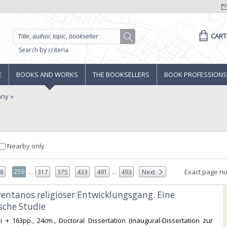
CART
Search by criteria
E
BOOKS AND WORKS
THE BOOKSELLERS
BOOK PROFESSIONS
any
Nearby only
...
...
259
Exact page n
58
317
375
433
491
493
Next
rentanos religiöser Entwicklungsgang. Eine
che Studie‎
ii + 163pp., 24cm., Doctoral Dissertation (Inaugural-Dissertation zur