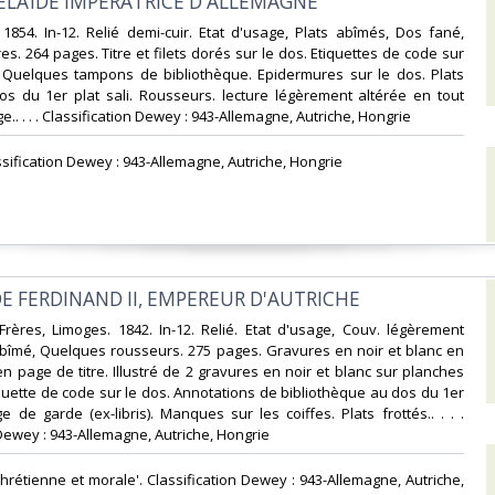
DELAÏDE IMPERATRICE D'ALLEMAGNE‎
le. 1854. In-12. Relié demi-cuir. Etat d'usage, Plats abîmés, Dos fané,
es. 264 pages. Titre et filets dorés sur le dos. Etiquettes de code sur
. Quelques tampons de bibliothèque. Epidermures sur le dos. Plats
Dos du 1er plat sali. Rousseurs. lecture légèrement altérée en tout
.. . . . Classification Dewey : 943-Allemagne, Autriche, Hongrie‎
assification Dewey : 943-Allemagne, Autriche, Hongrie‎
DE FERDINAND II, EMPEREUR D'AUTRICHE‎
rères, Limoges. 1842. In-12. Relié. Etat d'usage, Couv. légèrement
bîmé, Quelques rousseurs. 275 pages. Gravures en noir et blanc en
en page de titre. Illustré de 2 gravures en noir et blanc sur planches
iquette de code sur le dos. Annotations de bibliothèque au dos du 1er
e de garde (ex-libris). Manques sur les coiffes. Plats frottés.. . . .
Dewey : 943-Allemagne, Autriche, Hongrie‎
chrétienne et morale'. Classification Dewey : 943-Allemagne, Autriche,