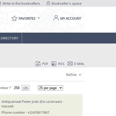
Write to the booksellers
Bookseller's space
FAVORITES
MY ACCOUNT
 DIRECTORY
PDF
RSS
E-MAIL
Refine
umber ?
OK
Antiquariaat Pieter Judo (De Lezenaar)
-
Hasselt
Phone number : +32476917667