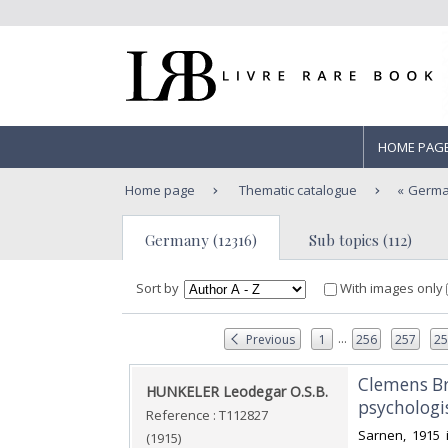
HOME PAG
Home page
Thematic catalogue
Germ
Germany (12316)
Sub topics (112)
Sort by
With images only
...
Previous
1
256
257
2
‎Clemens B
‎HUNKELER Leodegar O.S.B.‎
psychologis
Reference : T112827
‎Sarnen, 1915 
(1915)