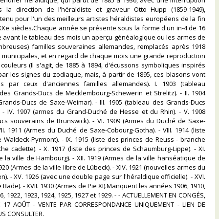
lendrier héraldique, qui parut de 1885 à 1936, avec une interruption
 la direction de l'héraldiste et graveur Otto Hupp (1859-1949),
enu pour l'un des meilleurs artistes héraldistes européens de la fin
XXe siècles.Chaque année se présente sous la forme d'un in-4 de 16
nne avant le tableau des mois un aperçu généalogique ou les armes de
mbreuses) familles souveraines allemandes, remplacés après 1918
 municipales, et en regard de chaque mois une grande reproduction
couleurs (Il s'agit, de 1885 à 1894, d'écussons symboliques inspirés
 par les signes du zodiaque, mais, à partir de 1895, ces blasons vont
s par ceux d'anciennes familles allemandes). I. 1903 (tableau
des Grands-Ducs de Mecklembourg-Schewerin et Strelitz). - II. 1904
Grands-Ducs de Saxe-Weimar). - III. 1905 (tableau des Grands-Ducs
. - IV. 1907 (armes du Grand-Duché de Hesse et du Rhin). - V. 1908
cs souverains de Brunswick). - VI. 1909 (Armes du Duché de Saxe-
VII. 1911 (Armes du Duché de Saxe-Cobourg-Gotha). - VIII. 1914 (liste
 Waldeck-Pyrmont). - IX. 1915 (liste des princes de Reuss - branche
he cadette). - X. 1917 (liste des princes de Schaumburg-Lippe). - XI.
 la ville de Hambourg). - XII. 1919 (Armes de la ville hanséatique de
 1920 (Armes de la ville libre de Lübeck). - XIV. 1921 (nouvelles armes du
). - XV. 1926 (avec une double page sur l'héraldique officielle). - XVI.
 Bade). - XVII. 1930 (Armes de Pie XI).Manquent les années 1906, 1910,
16, 1922, 1923, 1924, 1925, 1927 et 1929. - - ACTUELLEMENT EN CONGÉS,
 17 AOÛT - VENTE PAR CORRESPONDANCE UNIQUEMENT - LIEN DE
S CONSULTER.‎