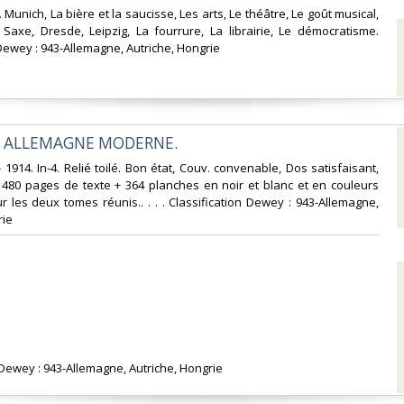
. Munich, La bière et la saucisse, Les arts, Le théâtre, Le goût musical,
 Saxe, Dresde, Leipzig, La fourrure, La librairie, Le démocratisme.
Dewey : 943-Allemagne, Autriche, Hongrie‎
 L ALLEMAGNE MODERNE.‎
 - 1914. In-4. Relié toilé. Bon état, Couv. convenable, Dos satisfaisant,
s. 480 pages de texte + 364 planches en noir et blanc et en couleurs
r les deux tomes réunis.. . . . Classification Dewey : 943-Allemagne,
ie‎
n Dewey : 943-Allemagne, Autriche, Hongrie‎