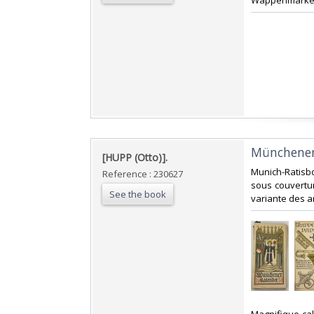
Wappenmarken, 
‎Münchener
‎[HUPP (Otto)].‎
‎Munich-Ratisbo
Reference : 230627
sous couvertu
See the book
variante des arm