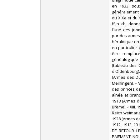
‎Magnifique ca
en 1933, sous
généralement t
du XIXe et du 
ff. n. ch., do
l'une des (no
par des armes
héraldique en 
en particulier
être remplacé
généalogique 
(tableau des 
d'Oldenbourg)
(Armes des Du
Meiningen). - 
des princes de
aînée et branc
1918 (Armes de
Brème). - XIII.
Reich weimarien
1928 (Armes de
1912, 1913, 19
DE RETOUR LE
PAIEMENT, NOU