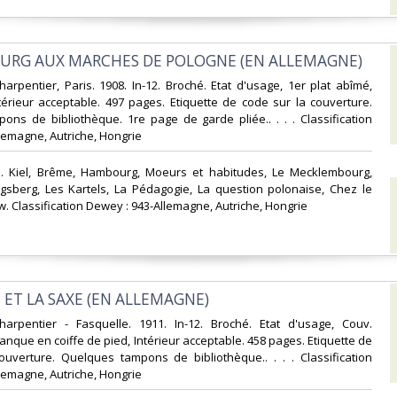
URG AUX MARCHES DE POLOGNE (EN ALLEMAGNE)‎
Charpentier, Paris. 1908. In-12. Broché. Etat d'usage, 1er plat abîmé,
érieur acceptable. 497 pages. Etiquette de code sur la couverture.
ns de bibliothèque. 1re page de garde pliée.. . . . Classification
lemagne, Autriche, Hongrie‎
e'. Kiel, Brême, Hambourg, Moeurs et habitudes, Le Mecklembourg,
igsberg, Les Kartels, La Pédagogie, La question polonaise, Chez le
. Classification Dewey : 943-Allemagne, Autriche, Hongrie‎
E ET LA SAXE (EN ALLEMAGNE)‎
-Charpentier - Fasquelle. 1911. In-12. Broché. Etat d'usage, Couv.
nque en coiffe de pied, Intérieur acceptable. 458 pages. Etiquette de
ouverture. Quelques tampons de bibliothèque.. . . . Classification
lemagne, Autriche, Hongrie‎