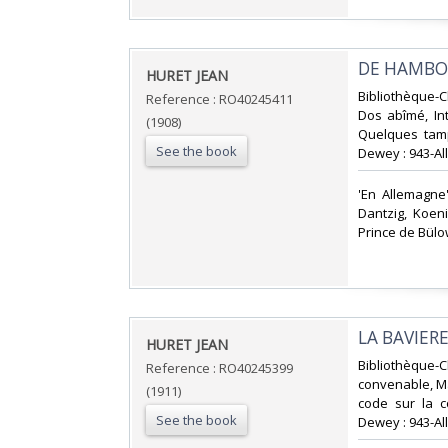
‎DE HAMBO
‎HURET JEAN‎
‎Bibliothèque-
Reference : RO40245411
Dos abîmé, Int
(1908)
Quelques tampo
See the book
Dewey : 943-Al
‎'En Allemagn
Dantzig, Koen
Prince de Bülow
‎LA BAVIER
‎HURET JEAN‎
‎Bibliothèque
Reference : RO40245399
convenable, Ma
(1911)
code sur la c
See the book
Dewey : 943-Al