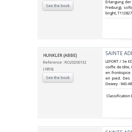
Erlangung der
See the book
Freiburg), sof
bright, T112827‎
‎SAINTE AD
‎HUNKLER (ABBE)‎
‎LEFORT / 5e E
Reference : RO20200132
coiffe de tête
(1859)
en frontispice 
See the book
en pied. Des a
Dewey : 943-Al
‎ Classificatio