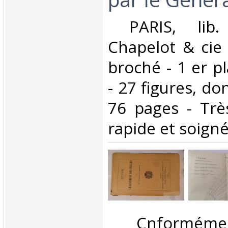
‎ PARIS, lib.
Chapelot & cie 
broché - 1 er pl
- 27 figures, do
76 pages - Très
rapide et soigné 
‎ Cnformé