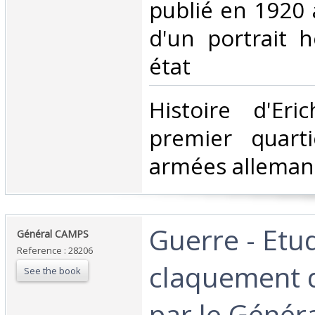
publié en 1920 à
d'un portrait h
état‎
‎Histoire d'Eri
premier quarti
armées alleman
‎Guerre - Etu
‎Général CAMPS‎
Reference : 28206
claquement d
See the book
par le Génér