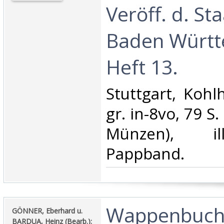
Veröff. d. Sta
Baden Württ
Heft 13.‎
‎Stuttgart, Koh
gr. in-8vo, 79 S.
Münzen), ill
Pappband.‎
‎Wappenbuch
‎GÖNNER, Eberhard u.
BARDUA, Heinz (Bearb.):‎