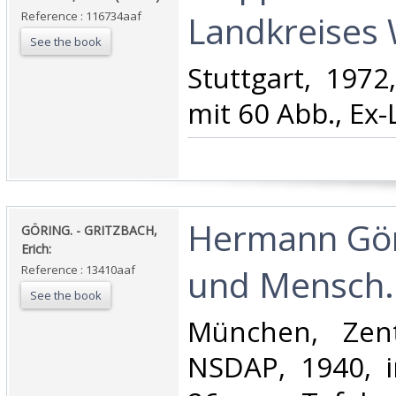
Landkreises 
Reference : 116734aaf
See the book
‎Stuttgart, 1972
mit 60 Abb., Ex-L
‎Hermann Gö
‎GÖRING. - GRITZBACH,
Erich:‎
und Mensch.‎
Reference : 13410aaf
See the book
‎München, Zent
NSDAP, 1940, i