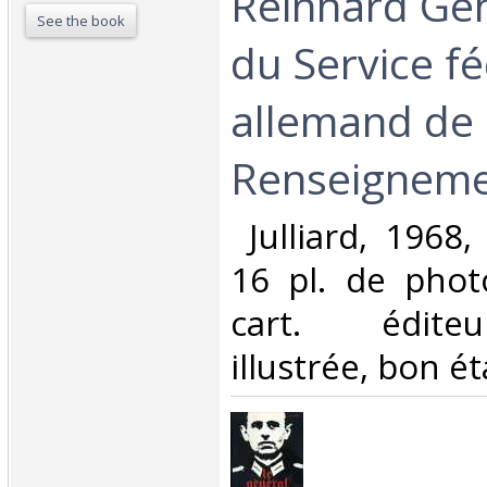
Reinhard Geh
See the book
du Service f
allemand de
Renseignemen
‎ Julliard, 1968
16 pl. de phot
cart. éditeu
illustrée, bon éta