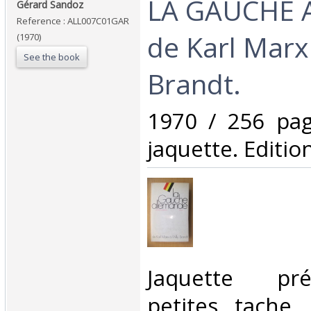
‎LA GAUCHE
‎Gérard Sandoz‎
Reference : ALL007C01GAR
de Karl Marx 
(1970)
See the book
Brandt.‎
‎1970 / 256 pag
jaquette. Editions
‎Jaquette pr
petites tache, 