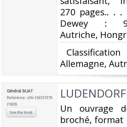
satisfaisant, I
270 pages.. . . 
Dewey : 943
Autriche, Hongri
‎ Classificatio
Allemagne, Autr
‎LUDENDORFF
‎Général BUAT‎
Reference : LFA-126727379
(1920)
‎Un ouvrage d
See the book
broché, format