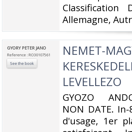
Classification
Allemagne, Autr
‎NEMET-MA
‎GYORY PETER JANO‎
Reference : RO30107561
KERESKEDEL
See the book
LEVELLEZO‎
‎GYOZO ANDO
NON DATE. In-8
d'usage, 1er p