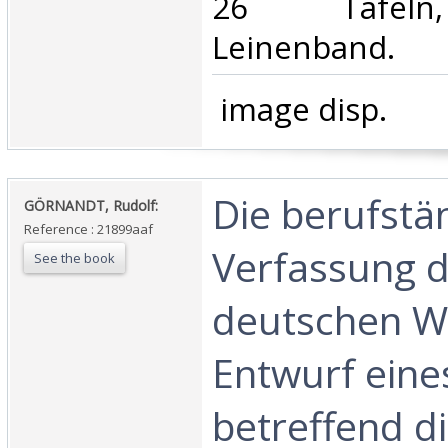
26 Tafeln,
Leinenband.‎
‎ image disp.‎
‎Die berufstä
‎GÖRNANDT, Rudolf:‎
Reference : 21899aaf
Verfassung 
See the book
deutschen Wi
Entwurf eine
betreffend d