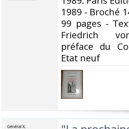
‎1989. Paris Édi
1989 - Broché 1
99 pages - Tex
Friedrich vo
préface du Col
Etat neuf‎
‎"La prochain
‎Général X.‎