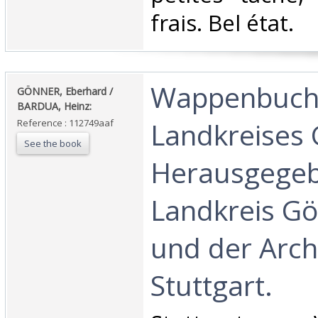
frais. Bel état.‎
‎Wappenbuch
‎GÖNNER, Eberhard /
BARDUA, Heinz:‎
Landkreises
Reference : 112749aaf
See the book
Herausgege
Landkreis G
und der Arch
Stuttgart. ‎