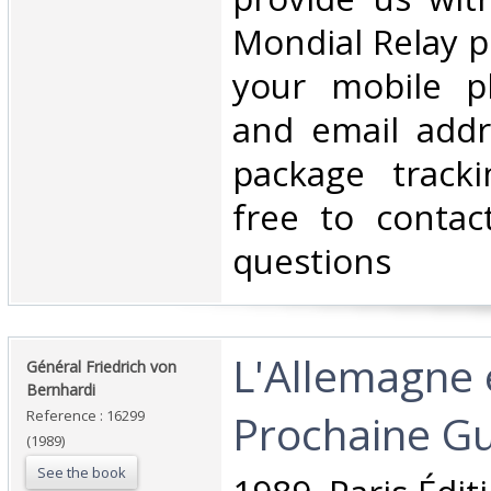
Mondial Relay po
your mobile 
and email addr
package tracki
free to contac
questions‎
‎L'Allemagne 
‎Général Friedrich von
Bernhardi‎
Prochaine Gu
Reference : 16299
(1989)
See the book