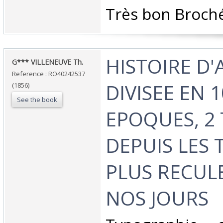
‎Très bon Broché
‎HISTOIRE D
‎G*** VILLENEUVE Th.‎
Reference : RO40242537
DIVISEE EN 1
(1856)
See the book
EPOQUES, 2
DEPUIS LES 
PLUS RECUL
NOS JOURS‎