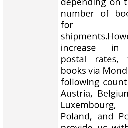
depending on t
number of book
for inte
shipments.Howe
increase in i
postal rates,
books via Mondi
following count
Austria, Belgium
Luxembourg, 
Poland, and Po
provide us wit