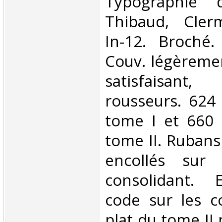
‎Typographie 
Thibaud, Clerm
In-12. Broché.
Couv. légèreme
satisfaisan
rousseurs. 624
tome I et 660 
tome II. Rubans
encollés sur 
consolidant. 
code sur les c
plat du tome II 