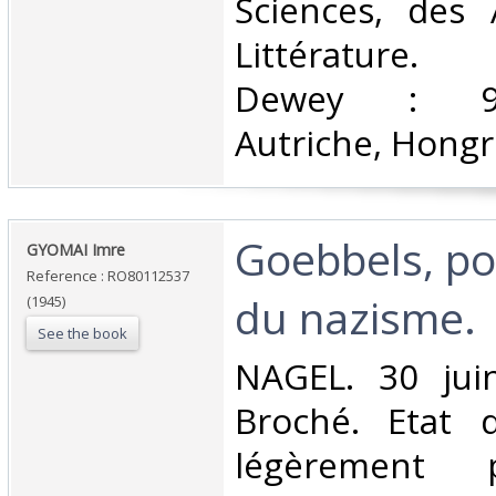
Sciences, des 
Littérature. C
Dewey : 943
Autriche, Hongri
‎Goebbels, po
‎GYOMAI Imre‎
Reference : RO80112537
du nazisme.‎
(1945)
See the book
‎NAGEL. 30 jui
Broché. Etat d
légèrement 