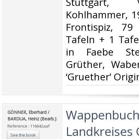
‎Stuttgart,
Kohlhammer, 196
Frontispiz, 79 
Tafeln + 1 Taf
in Faebe Ste
Grüther, Waber
‘Gruether’ Origi
‎Wappenbuch
‎GÖNNER, Eberhard /
BARDUA, Heinz (Bearb.):‎
Landkreises
Reference : 116642aaf
See the book