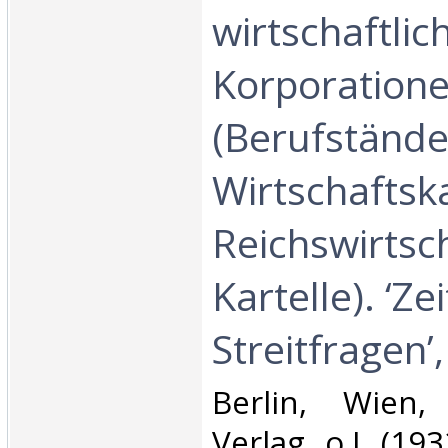
wirtschaftlic
Korporation
(Berufstände
Wirtschafts
Reichswirtsch
Kartelle). ‘Ze
Streitfragen’,
‎Berlin, Wien,
Verlag, o.J. (193