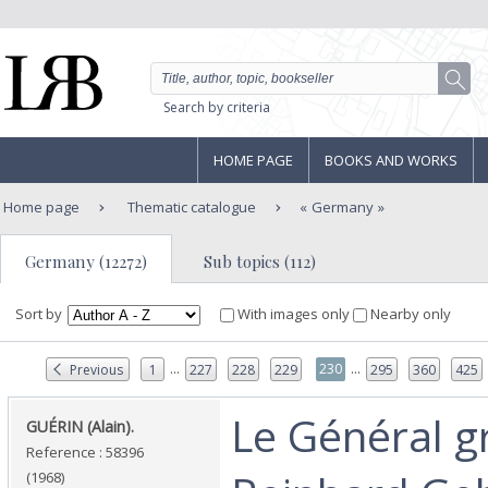
Search by criteria
HOME PAGE
BOOKS AND WORKS
Home page
Thematic catalogue
Germany
Germany (12272)
Sub topics (112)
Sort by
With images only
Nearby only
...
...
230
Previous
1
227
228
229
295
360
425
‎Le Général gr
‎GUÉRIN (Alain).‎
Reference : 58396
(1968)