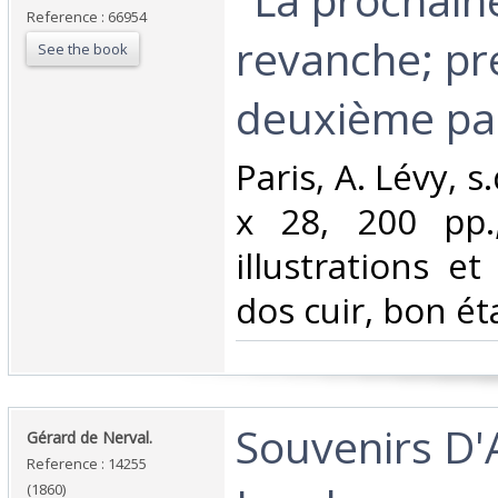
Reference : 66954
revanche; pr
See the book
deuxième part
‎Paris, A. Lévy, s
x 28, 200 pp.
illustrations et
dos cuir, bon éta
‎Souvenirs D
‎Gérard de Nerval.‎
Reference : 14255
(1860)