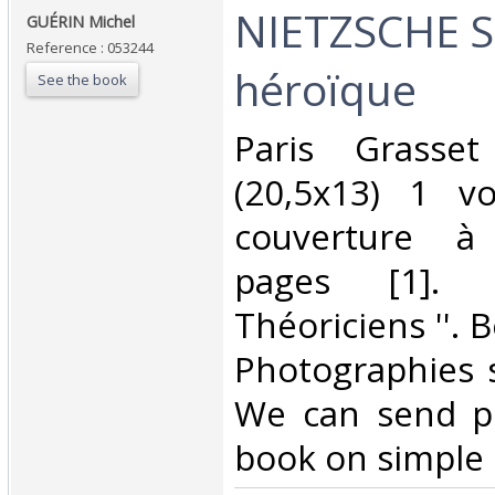
‎NIETZSCHE S
‎GUÉRIN Michel ‎
Reference : 053244
héroïque ‎
See the book
‎Paris Grass
(20,5x13) 1 v
couverture à
pages [1]. C
Théoriciens ''. 
Photographies 
We can send pi
book on simple r