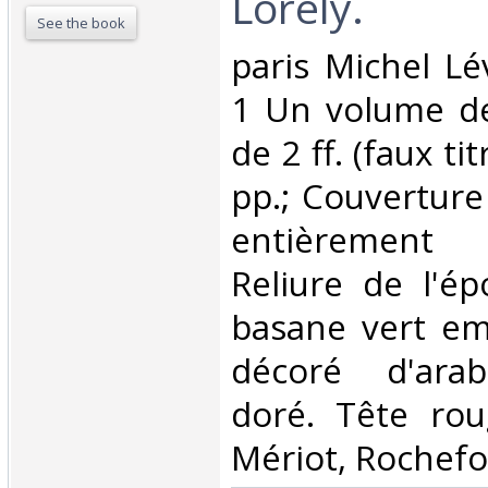
Lorely.‎
See the book
‎paris Michel L
1 Un volume de
de 2 ff. (faux tit
pp.; Couverture
entièrement
Reliure de l'é
basane vert emp
décoré d'arab
doré. Tête rou
Mériot, Rochefor