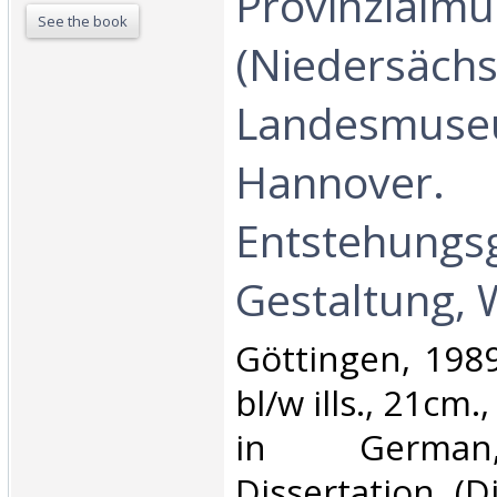
Provinzialm
See the book
(Niedersächs
Landesmuseu
Hannover.
Entstehungsg
Gestaltung, 
‎Göttingen, 198
bl/w ills., 21cm.
in German
Dissertation (D