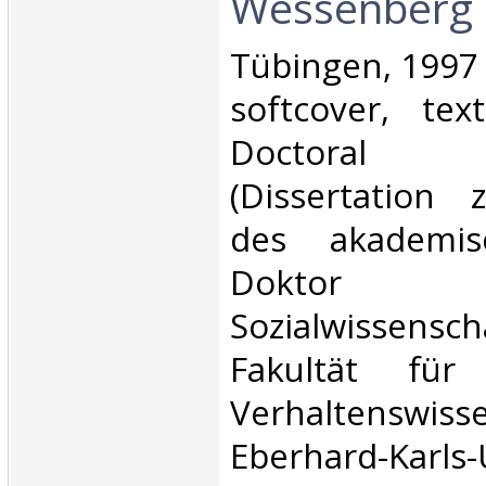
Wessenberg‎
‎Tübingen, 1997
softcover, te
Doctoral di
(Dissertation 
des akademis
Dokto
Sozialwissensc
Fakultät für
Verhaltenswiss
Eberhard-Karls-