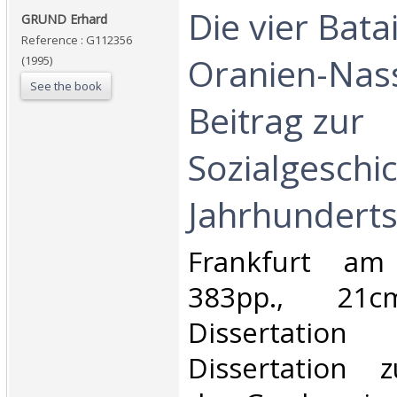
‎Die vier Bata
‎GRUND Erhard‎
Reference : G112356
Oranien-Nass
(1995)
See the book
Beitrag zur
Sozialgeschi
Jahrhunderts
‎Frankfurt a
383pp., 21cm
Dissertation
Dissertation 