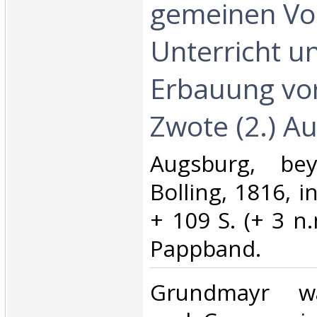
gemeinen Vo
Unterricht u
Erbauung vor
Zwote (2.) Auf
‎Augsburg, be
Bolling, 1816, in
+ 109 S. (+ 3 n.n
Pappband.‎
‎Grundmayr wa