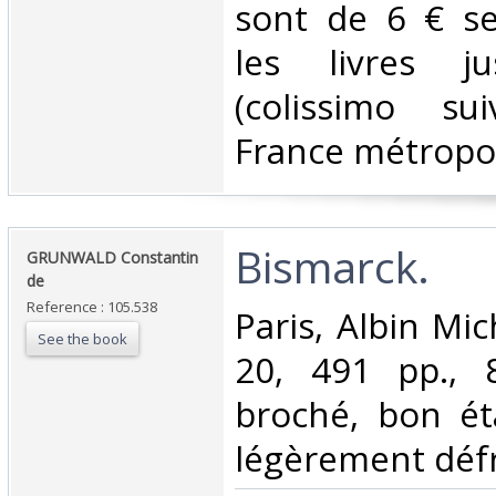
sont de 6 € s
les livres j
(colissimo su
France métropoli
‎Bismarck.‎
‎GRUNWALD Constantin
de‎
Reference : 105.538
‎Paris, Albin Mi
See the book
20, 491 pp., 8 
broché, bon ét
légèrement défra