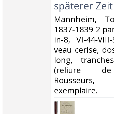
späterer Zeit‎
‎Mannheim, Tob
1837-1839 2 par
in-8, VI-44-VII
veau cerise, do
long, tranche
(reliure de
Rousseurs
exemplaire.‎