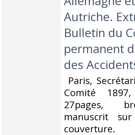
Allemagne et
Autriche. Ext
Bulletin du 
permanent d
des Accidents
‎ Paris, Secréta
Comité 1897,
27pages, b
manuscrit su
couverture. ‎