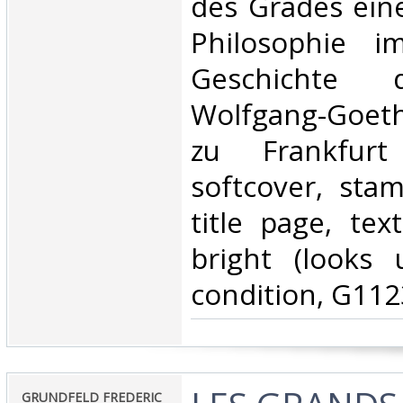
des Grades ein
Philosophie i
Geschichte 
Wolfgang-Goeth
zu Frankfur
softcover, sta
title page, tex
bright (looks 
condition, G112
‎GRUNDFELD FREDERIC