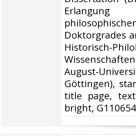
Erlang
philosophische
Doktorgrades a
Historisch-Philo
Wissenschafte
August-Univ
Göttingen), sta
title page, tex
bright, G110654