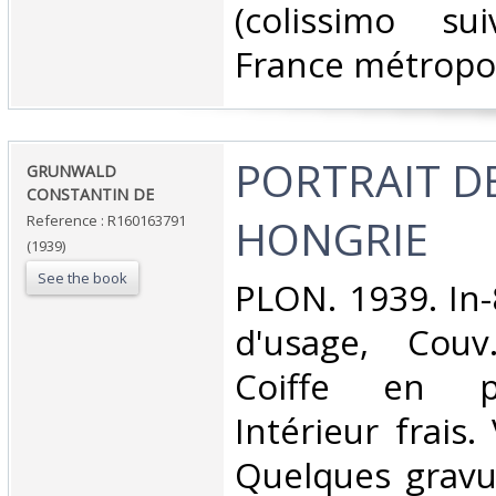
(colissimo su
France métropoli
‎PORTRAIT D
‎GRUNWALD
CONSTANTIN DE‎
HONGRIE‎
Reference : R160163791
(1939)
See the book
‎PLON. 1939. In-
d'usage, Couv
Coiffe en p
Intérieur frais
Quelques gravu