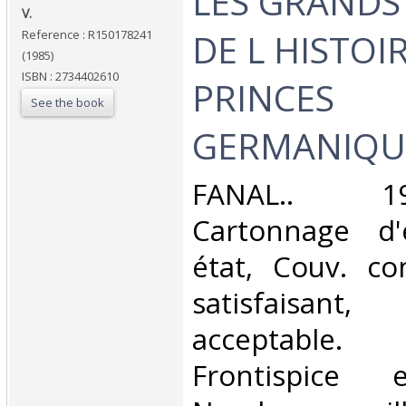
‎LES GRANDS
V.‎
DE L HISTOIR
Reference : R150178241
(1985)
ISBN : 2734402610
PRINCES
See the book
GERMANIQUE
‎FANAL.. 1
Cartonnage d'
état, Couv. co
satisfaisant
acceptable.
Frontispice 