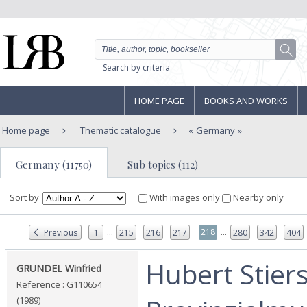
Search by criteria
HOME PAGE
BOOKS AND WORKS
Home page
Thematic catalogue
Germany
Germany (11750)
Sub topics (112)
Sort by
With images only
Nearby only
...
...
218
Previous
1
215
216
217
280
342
404
‎Hubert Stier
‎GRUNDEL Winfried‎
Reference : G110654
(1989)