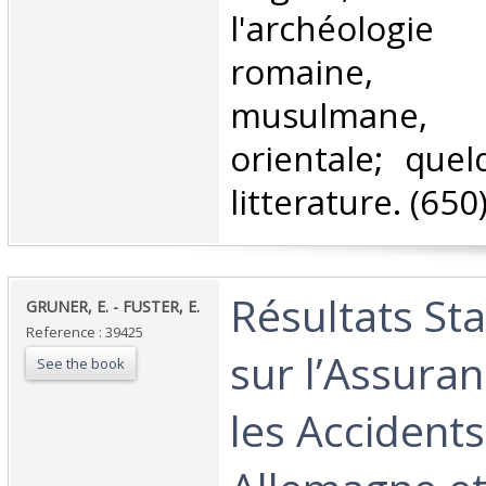
l'archéolog
romaine, c
musulmane
orientale; quel
litterature. (650)
‎Résultats St
‎GRUNER, E. - FUSTER, E.‎
Reference : 39425
sur l’Assura
See the book
les Accidents