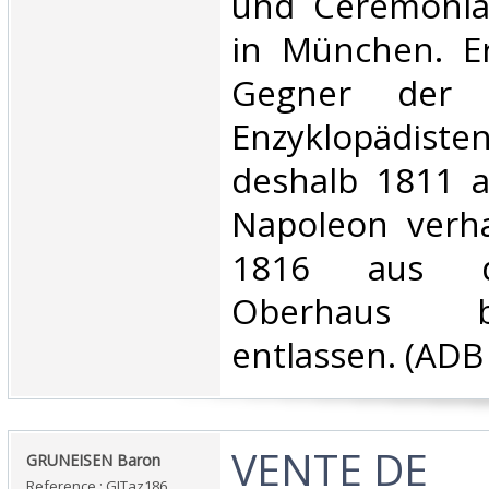
und Ceremoniar
in München. Er
Gegner der f
Enzyklopädis
deshalb 1811 a
Napoleon verha
1816 aus d
Oberhaus 
entlassen. (ADB X
‎VENTE DE
‎GRUNEISEN Baron‎
Reference : GITaz186