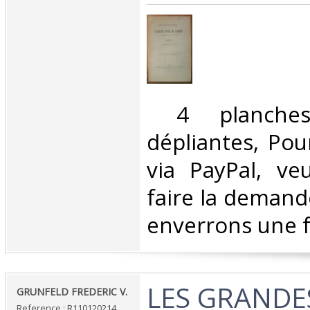
‎ 4 planches 
dépliantes, Po
via PayPal, ve
faire la demand
enverrons une f
‎LES GRANDES
‎GRUNFELD FREDERIC V.‎
Reference : R110120214