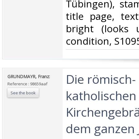
Tübingen), sta
title page, tex
bright (looks 
condition, S109
‎Die römisch-
‎GRUNDMAYR, Franz:‎
Reference : 98659aaf
katholischen
See the book
Kirchengebr
dem ganzen 