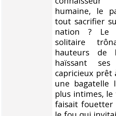
connaisseu
humaine, le pa
tout sacrifier s
nation ? Le 
solitaire trô
hauteurs de l
haïssant ses
capricieux prêt
une bagatelle l
plus intimes, le
faisait fouetter
le fou qui invita