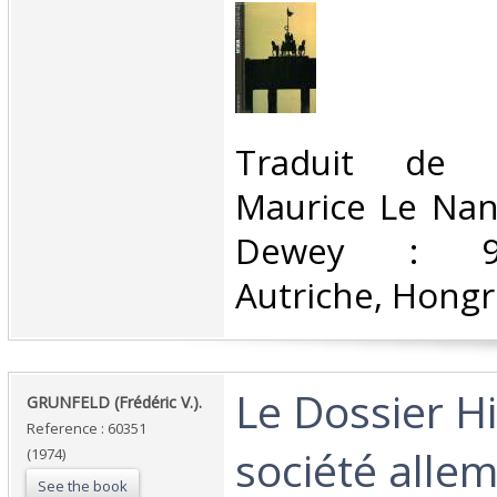
‎Traduit de l
Maurice Le Nan.
Dewey : 943
Autriche, Hongri
‎Le Dossier Hi
‎GRUNFELD (Frédéric V.).‎
Reference : 60351
société allem
(1974)
See the book