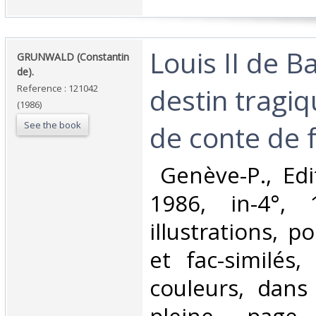
‎Louis II de B
‎GRUNWALD (Constantin
de).‎
destin tragiq
Reference : 121042
(1986)
See the book
de conte de f
‎ Genève-P., Ed
1986, in-4°,
illustrations, p
et fac-similés,
couleurs, dans