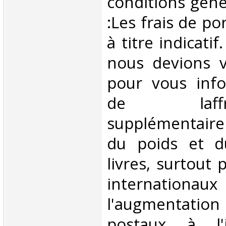
conditions géné
:Les frais de po
à titre indicatif
nous devions v
pour vous inf
de laffran
supplémentair
du poids et 
livres, surtout 
internationaux
l'augmentatio
postaux à l'in