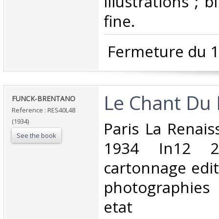
illustrations ; b
fine. ‎
‎ Fermeture du 1
‎Le Chant Du 
‎FUNCK-BRENTANO‎
Reference : RES40L48
(1934)
‎Paris La Renai
See the book
1934 In12 2
cartonnage edit
photographies
etat‎