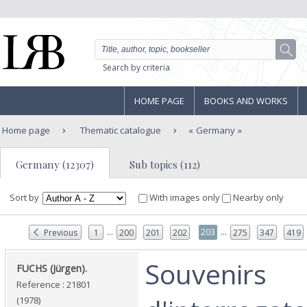
Search by criteria
HOME PAGE
BOOKS AND WORKS
Home page
Thematic catalogue
Germany
Germany (12307)
Sub topics (112)
Sort by
With images only
Nearby only
...
...
203
Previous
1
200
201
202
275
347
419
‎Souvenirs
‎FUCHS (Jürgen).‎
Reference : 21801
(1978)