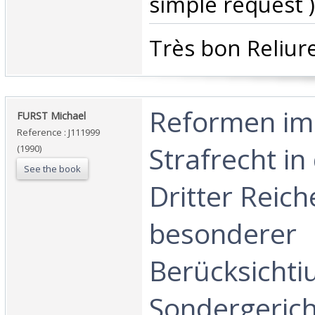
simple request ) 
‎Très bon Reliure
‎Reformen im
‎FURST Michael‎
Reference : J111999
Strafrecht in
(1990)
See the book
Dritter Reich
besonderer
Berücksichti
Sondergerich