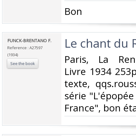
‎Bon ‎
‎Le chant du R
‎FUNCK-BRENTANO F.‎
Reference : A27597
(1934)
‎Paris, La Re
See the book
Livre 1934 253pp
texte, qqs.rous
série "L'épopée
France", bon éta