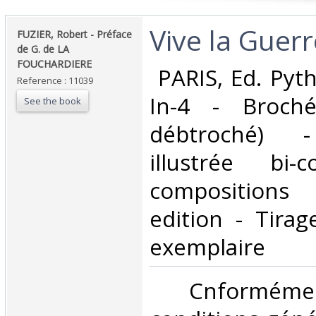
‎Vive la Guerr
‎FUZIER, Robert - Préface
de G. de LA
FOUCHARDIERE‎
‎ PARIS, Ed. Pyt
Reference : 11039
In-4 - Broché
See the book
débtroché) -
illustrée bi
compositions 
edition - Tirag
exemplaire‎
‎ Cnformé