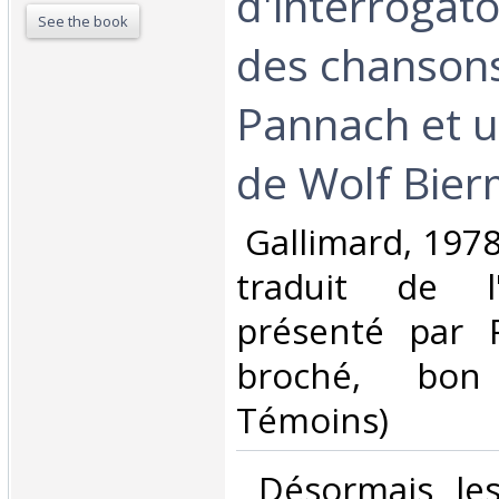
d'interrogato
See the book
des chansons
Pannach et u
de Wolf Bier
‎ Gallimard, 1978
traduit de l
présenté par 
broché, bon 
Témoins)‎
‎ Désormais les