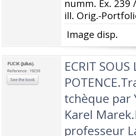
numm. Ex. 239 /
ill. Orig.-Portfolio
‎ Image disp.‎
‎ECRIT SOUS 
‎FUCIK (Julius).‎
Reference : 19239
POTENCE.Tra
See the book
tchèque par 
Karel Marek.
professeur L