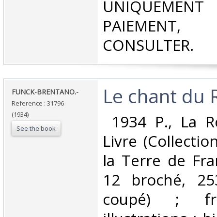
UNIQUEMENT
PAIEMEN
CONSULTER.‎
‎Le chant du R
‎FUNCK-BRENTANO.-‎
Reference : 31796
(1934)
‎ 1934 P., La 
See the book
Livre (Collecti
la Terre de Fra
12 broché, 25
coupé) ; fro