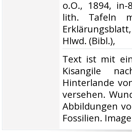
‎o.O., 1894, in
lith. Tafeln 
Erklärungsbla
Hlwd. (Bibl.),‎
‎Text ist mit e
Kisangile na
Hinterlande vo
versehen. Wund
Abbildungen v
Fossilien. Image 