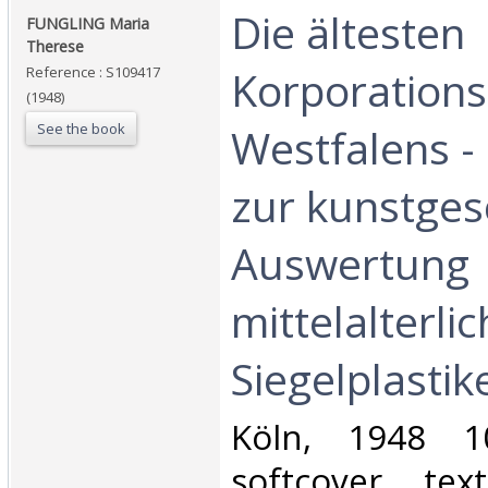
‎Die ältesten
‎FUNGLING Maria
Therese‎
Korporations
Reference : S109417
(1948)
See the book
Westfalens - 
zur kunstges
Auswertung
mittelalterli
Siegelplastike
‎Köln, 1948 1
softcover, te