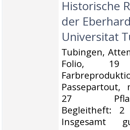
Historische R
der Eberhard
Universitat T
‎Tubingen, Atte
Folio, 19 g
Farbreprodu
Passepartout, 
27 Pflanze
Begleitheft: 2
Insgesamt gu