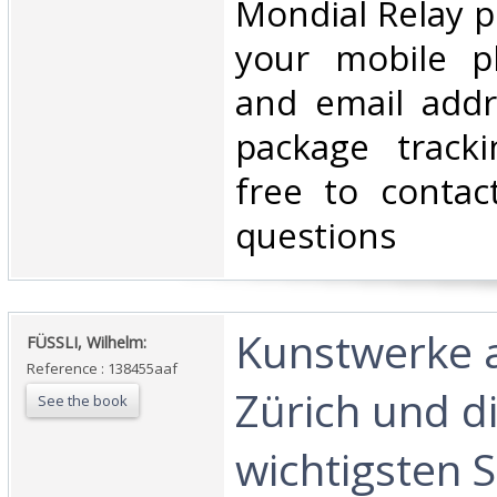
Mondial Relay po
your mobile 
and email addr
package tracki
free to contac
questions‎
‎Kunstwerke 
‎FÜSSLI, Wilhelm:‎
Reference : 138455aaf
Zürich und d
See the book
wichtigsten 