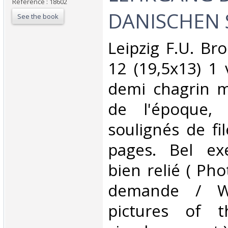
Reference : 18602
DANISCHEN 
See the book
‎Leipzig F.U. B
12 (19,5x13) 1 
demi chagrin m
de l'époque,
soulignés de fi
pages. Bel exe
bien relié ( Ph
demande / W
pictures of 