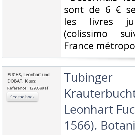
sont de 6 € s
les livres j
(colissimo su
France métropoli
‎Tubinger
‎FUCHS, Leonhart und
DOBAT, Klaus:‎
Krauterbucht
Reference : 129858aaf
See the book
Leonhart Fuc
1566). Botan