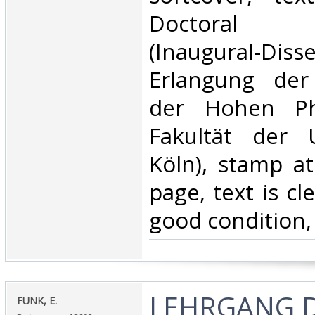
Doctoral di
(Inaugural-Dis
Erlangung der
der Hohen Phi
Fakultät der U
Köln), stamp at
page, text is cl
good condition,
‎LEHRGANG 
‎FUNK, E. ‎