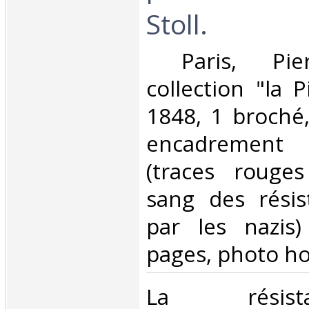
Stoll.‎
‎ Paris, Pie
collection "la P
1848, 1 broché,
encadrement 
(traces rouge
sang des résis
par les nazis
pages, photo hor
‎La rési