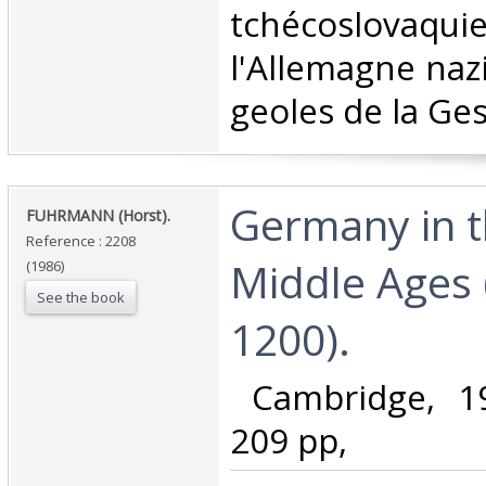
tchécoslova
l'Allemagne nazi
geoles de la Ges
‎Germany in 
‎FUHRMANN (Horst).‎
Reference : 2208
Middle Ages 
(1986)
See the book
1200).‎
‎ Cambridge, 19
209 pp, ‎