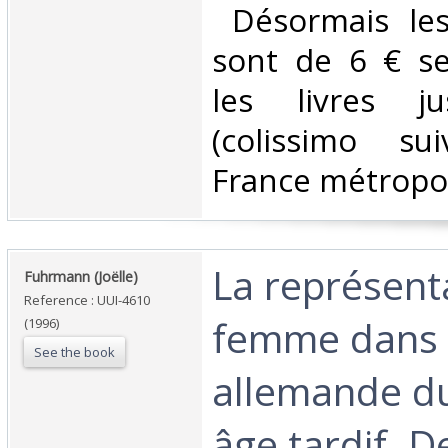
‎ Désormais les
sont de 6 € s
les livres j
(colissimo su
France métropoli
‎La représent
‎Fuhrmann (Joëlle)‎
Reference : UUI-4610
femme dans l
(1996)
See the book
allemande d
âge tardif. D