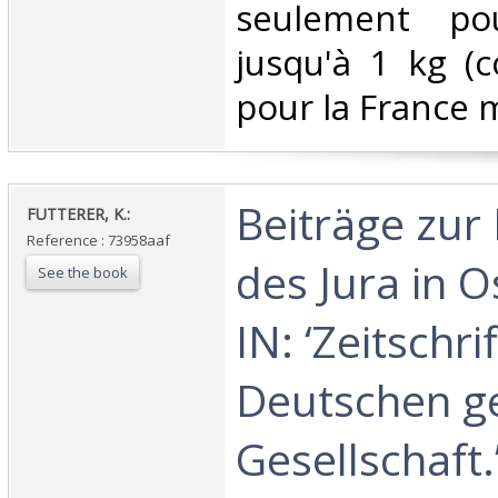
seulement pou
jusqu'à 1 kg (co
pour la France m
‎Beiträge zur
‎FUTTERER, K.:‎
Reference : 73958aaf
des Jura in O
See the book
IN: ‘Zeitschri
Deutschen g
Gesellschaft.’ 