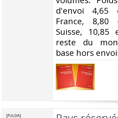
volumes. Poids
d'envoi 4,65 
France, 8,80
Suisse, 10,85 
reste du mond
base hors envois 
‎Pays réservés
‎[FULDA] ‎