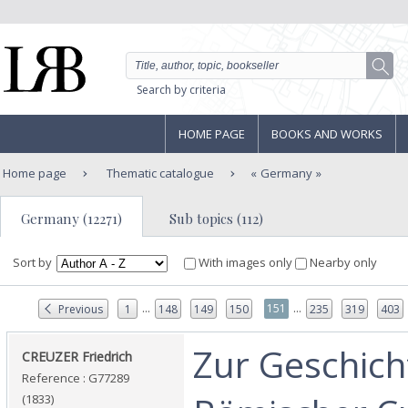
Search by criteria
HOME PAGE
BOOKS AND WORKS
Home page
Thematic catalogue
Germany
Germany (12271)
Sub topics (112)
Sort by
With images only
Nearby only
...
...
151
Previous
1
148
149
150
235
319
403
‎Zur Geschich
‎CREUZER Friedrich‎
Reference : G77289
(1833)