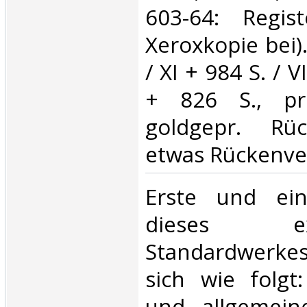
603-64: Regis
Xeroxkopie bei).
/ XI + 984 S. / VI
+ 826 S., pri
goldgepr. Rüc
etwas Rückenve
‎Erste und ei
dieses exem
Standardwerkes.
sich wie folgt:
und allgemeine