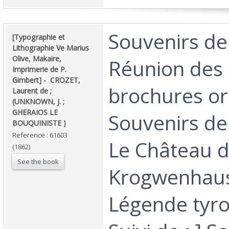
‎Souvenirs de
‎[Typographie et
Lithographie Ve Marius
Olive, Makaire,
Réunion des
Imprimerie de P.
Gimbert] - ‎ ‎CROZET,
brochures ori
Laurent de ;
(UNKNOWN, J. ;
GHERAIOS LE
Souvenirs de 
BOUQUINISTE )‎
Reference : 61603
Le Château 
(1862)
See the book
Krogwenhau
Légende tyro