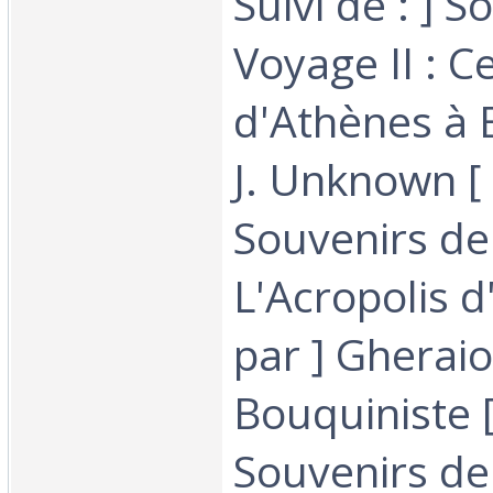
Suivi de : ] 
Voyage II : C
d'Athènes à E
J. Unknown [ S
Souvenirs de 
L'Acropolis d
par ] Gheraio
Bouquiniste [ 
Souvenirs de