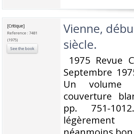
‎Vienne, débu
‎[Critique]‎
Reference : 7481
siècle. ‎
(1975)
See the book
‎ 1975 Revue C
Septembre 1975
Un volume i
couverture blan
pp. 751-1012
légèrement 
néanmoins bon é