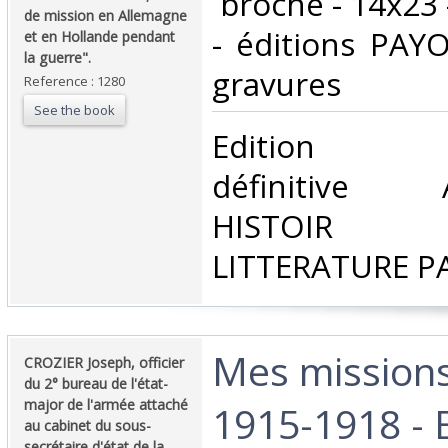
‎ broché - 14x23
de mission en Allemagne
- éditions PAYO
et en Hollande pendant
la guerre".‎
gravures‎
Reference : 1280
See the book
‎Edition do
définitive 
HISTOIR P
LITTERATURE P
‎Mes missions
‎CROZIER Joseph, officier
du 2° bureau de l'état-
major de l'armée attaché
1915-1918 - 
au cabinet du sous-
secrétaire d'état de la