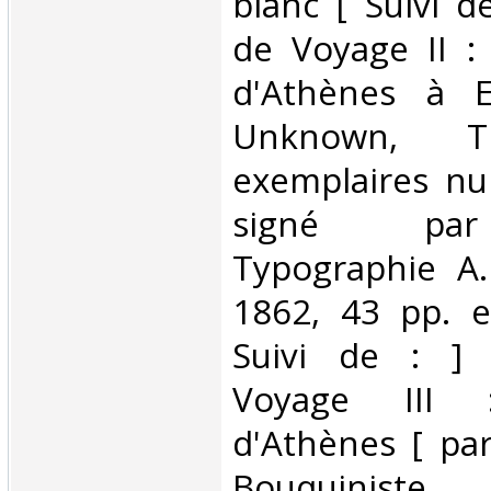
blanc [ Suivi d
de Voyage II :
d'Athènes à El
Unknown, 
exemplaires nu
signé par 
Typographie A.
1862, 43 pp. e
Suivi de : ] 
Voyage III :
d'Athènes [ par
Bouquiniste