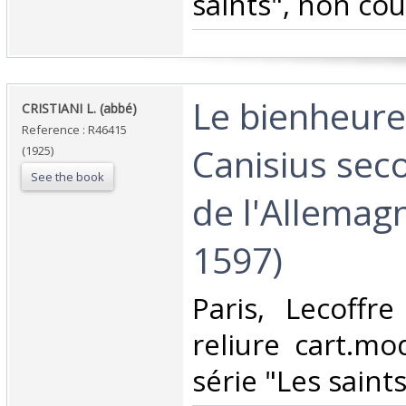
saints", non cou
‎Le bienheur
‎CRISTIANI L. (abbé)‎
Reference : R46415
Canisius sec
(1925)
See the book
de l'Allemag
1597)‎
‎Paris, Lecoffr
reliure cart.mo
série "Les saints"