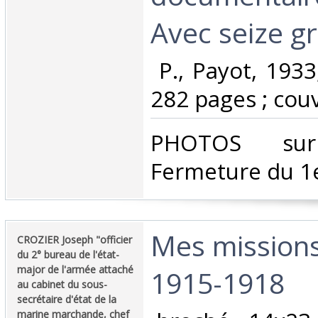
Avec seize gr
‎ P., Payot, 193
282 pages ; couv
‎PHOTOS su
Fermeture du 1e
‎Mes missions
‎CROZIER Joseph "officier
du 2° bureau de l'état-
major de l'armée attaché
1915-1918‎
au cabinet du sous-
secrétaire d'état de la
marine marchande, chef