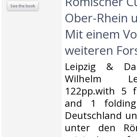
Römischer C
See the book
Ober-Rhein 
Mit einem Vo
weiteren For
‎Leipzig & Da
Wilhelm L
122pp.with 5 f
and 1 foldin
Deutschland un
unter den Röm