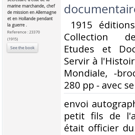
documentaire 
marine marchande, chef
de mission en Allemagne
et en Hollande pendant
‎ 1915 éditio
la guerre .‎
Reference : 23370
Collection d
(1915)
Etudes et Do
See the book
Servir à l'Histo
Mondiale, -bro
280 pp - avec se
‎envoi autogra
petit fils de l'
était officier 