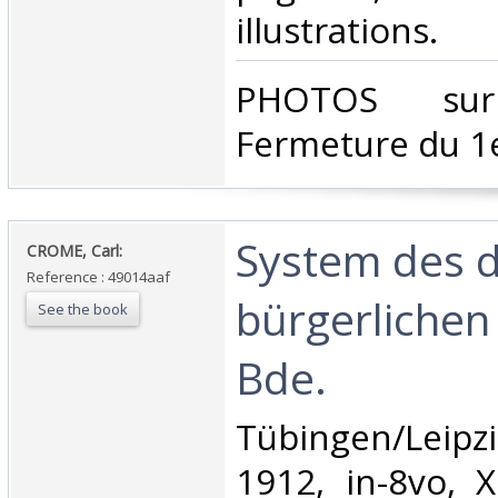
illustrations. ‎
‎PHOTOS su
Fermeture du 1e
‎System des 
‎CROME, Carl:‎
Reference : 49014aaf
bürgerlichen
See the book
Bde.‎
‎Tübingen/Leipz
1912, in-8vo, X