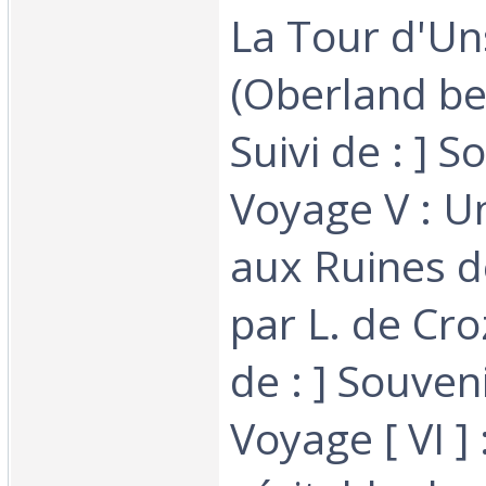
La Tour d'U
(Oberland ber
Suivi de : ] 
Voyage V : U
aux Ruines d
par L. de Croz
de : ] Souven
Voyage [ VI ]