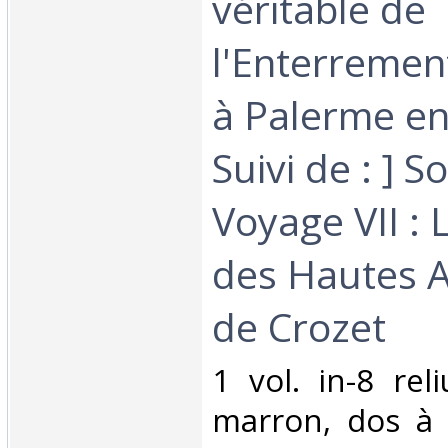
véritable de
l'Enterremen
à Palerme en
Suivi de : ] 
Voyage VII : 
des Hautes A
de Crozet‎
‎1 vol. in-8 re
marron, dos à 