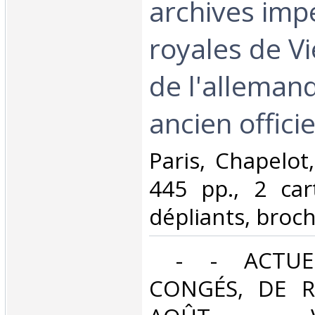
archives impé
royales de V
de l'alleman
ancien officie
‎Paris, Chapelot
445 pp., 2 car
dépliants, broché
‎ - - ACTUE
CONGÉS, DE R