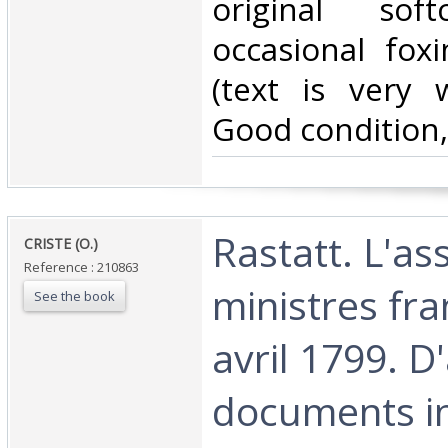
original sof
occasional fox
(text is very w
Good condition,
‎Rastatt. L'a
‎CRISTE (O.)‎
Reference : 210863
ministres fra
See the book
avril 1799. D
documents in