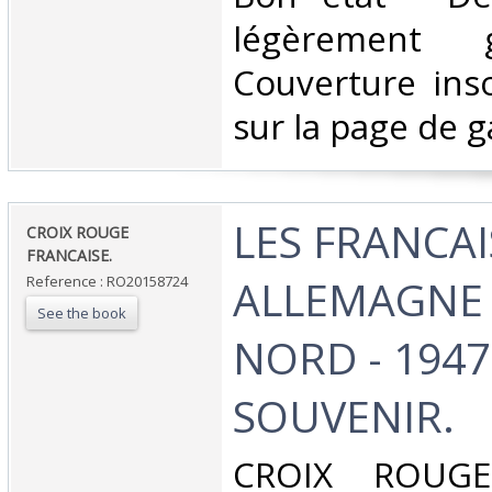
légèrement 
Couverture ins
sur la page de g
‎LES FRANCA
‎CROIX ROUGE
FRANCAISE.‎
ALLEMAGNE 
Reference : RO20158724
See the book
NORD - 1947
SOUVENIR.‎
‎CROIX ROUGE