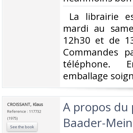
‎ La librairie 
mardi au same
12h30 et de 1
Commandes par
téléphone. E
emballage soigné
‎A propos du
‎CROISSANT, Klaus‎
Reference : 117732
Baader-Meinh
(1975)
See the book