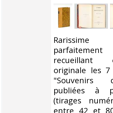
‎Rarissi
parfaitemen
recueillant
originale les 
"Souvenirs 
publiées à p
(tirages numé
entre 42 et 80