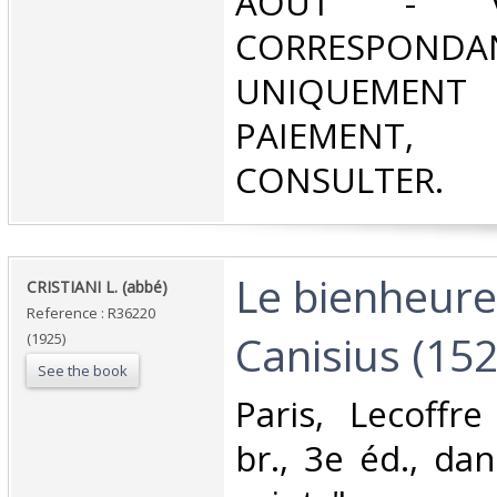
AOÛT - V
CORRESPONDA
UNIQUEMENT
PAIEMEN
CONSULTER.‎
‎Le bienheur
‎CRISTIANI L. (abbé)‎
Reference : R36220
Canisius (152
(1925)
See the book
‎Paris, Lecoffr
br., 3e éd., dan