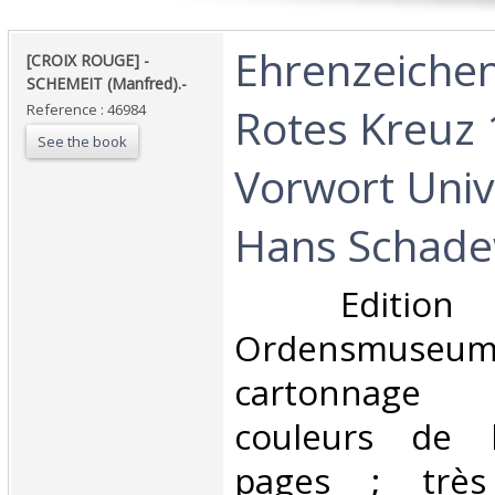
‎Ehrenzeiche
‎[CROIX ROUGE] -
SCHEMEIT (Manfred).-‎
Rotes Kreuz 1
Reference : 46984
See the book
Vorwort Univ.
Hans Schadew
‎ Edition
Ordensmuseum,
cartonnage 
couleurs de l
pages ; très