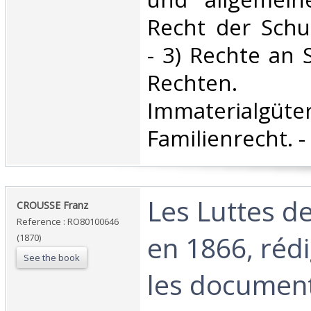
Recht der Schul
- 3) Rechte an
Rechte
Immaterialgü
Familienrecht. - 
‎Les Luttes de
‎CROUSSE Franz‎
Reference : RO80100646
en 1866, réd
(1870)
See the book
les documents