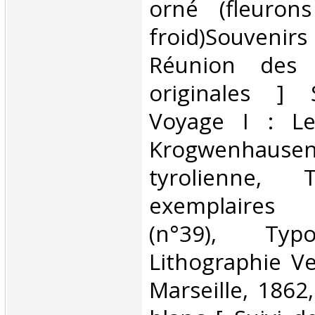
orné (fleuron
froid)Souvenir
Réunion des 
originales ] 
Voyage I : L
Krogwenhaus
tyrolienne,
exemplaires
(n°39), Typ
Lithographie Ve
Marseille, 1862,