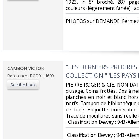
1923, in 8° broché, 287 page
couleurs (légèrement fanée) ; acc
‎PHOTOS sur DEMANDE. Fermetur
‎"LES DERNIERS PROGRES
‎CAMBON VICTOR‎
COLLECTION ""LES PAYS 
Reference : ROD0111699
‎PIERRE ROGER & CIE. NON DATE.
See the book
d'usage, Coins frottés, Dos à ne
planches en noir et blanc hors
nerfs. Tampon de bibliothèque 
de titre. Etiquette numérotée 
Trace de mouillures sans réelle c
. Classification Dewey : 943-All
‎ Classification Dewey : 943-Alle