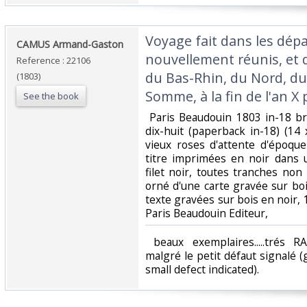
‎Voyage fait dans les dé
‎CAMUS Armand-Gaston‎
nouvellement réunis, et
Reference : 22106
du Bas-Rhin, du Nord, du 
(1803)
Somme, à la fin de l'an X p
See the book
‎ Paris Beaudouin 1803 in-18 b
dix-huit (paperback in-18) (14
vieux roses d'attente d'époqu
titre imprimées en noir dans
filet noir, toutes tranches no
orné d'une carte gravée sur bo
texte gravées sur bois en noir,
Paris Beaudouin Editeur,‎
‎ beaux exemplaires.....trés R
malgré le petit défaut signalé (
small defect indicated). ‎