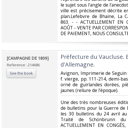
le sujet sous l'angle de l'anecdot
ville est précisement décrite 
plan.Lefebvre de Bhaine, La 
863. - - ACTUELLEMENT EN 
AOÛT - VENTE PAR CORRESPO
DE PAIEMENT, NOUS CONSULTE
‎Préfecture du Vaucluse. 
‎[CAMPAGNE DE 1809] ‎
d'Allemagne.‎
Reference : 214686
‎Avignon, Imprimerie de Seguin 
See the book
f. vierge, pp. 111-214, demi-ba
orné de guirlandes dorées, piè
jaunes (reliure de l'époque). ‎
‎Une des très nombreuses éditio
de bulletins pour la Guerre de 
les 30 bulletins du 24 avril au
Traité de Schönbrunn du
ACTUELLEMENT EN CONGÉS, 