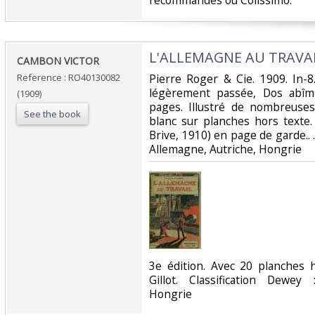
recommandés ou Colissimo. ‎
‎L'ALLEMAGNE AU TRAVAI
‎CAMBON VICTOR‎
Reference : RO40130082
‎Pierre Roger & Cie. 1909. In-8
légèrement passée, Dos abîmé
(1909)
pages. Illustré de nombreuse
See the book
blanc sur planches hors texte.
Brive, 1910) en page de garde.. . 
Allemagne, Autriche, Hongrie‎
‎3e édition. Avec 20 planches 
Gillot. Classification Dewey
Hongrie‎