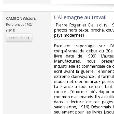
‎L'Allemagne au travail.‎
‎CAMBON (Victor).‎
Reference : 17921
‎ Pierre Roger et Cie, s.d. (v. 1
photos hors texte, broché, couv. 
(1911)
pays modernes)‎
See the book
‎Excellent reportage sur l'
conquérante du début du 20e si
livre date de 1909). L'aute
Manufactures, nous présent
industrielle et commerciale de
écrit avant la guerre, l'éminen
extrême clairvoyance ; il formu
étudie notre ennemi aux points 
La France a tout ce qu'il faut
contre l'énorme développem
commerce allemands. Il y a d'uti
dans la lecture de ces pages
savoisienne, 1916) Désormais l
seulement pour les livres jusqu'