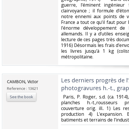
guerre, l'éminent ingénieur
clairvoyance ; il formule d'ét
notre ennemi aux points de vu
France a tout ce qu'il faut pour
l'énorme développement de l
allemands. Il y a d'utiles ense
lecture de ces pages très docu
1916) Désormais les frais d'env
les livres jusqu'à 1 kg (coli
métropolitaine.‎
‎Les derniers progrès de 
‎CAMBON, Victor‎
photogravures h.-t., grap
Reference : 13621
‎ Paris, P. Roger, s.d. (ca. 1914)
See the book
planches h.-t.,rousseurs 
couverture orig. ill.. 1) Les r
production 4) L'expansion. 
batiments et terrains de l'industr