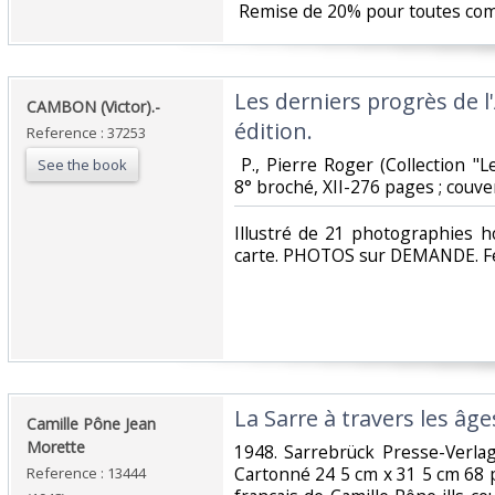
‎ Remise de 20% pour toutes co
‎Les derniers progrès de
‎CAMBON (Victor).-‎
édition.‎
Reference : 37253
‎ P., Pierre Roger (Collection 
See the book
8° broché, XII-276 pages ; couvert
‎Illustré de 21 photographies h
carte. PHOTOS sur DEMANDE. Fe
‎La Sarre à travers les âges
‎Camille Pône Jean
Morette‎
‎1948. Sarrebrück Presse-Verla
Cartonné 24 5 cm x 31 5 cm 68 
Reference : 13444