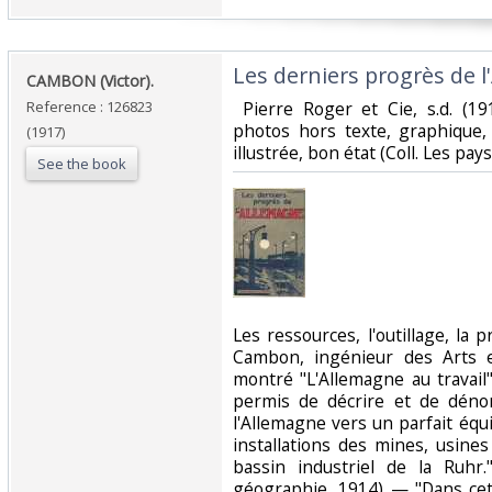
‎Les derniers progrès de l
‎CAMBON (Victor).‎
Reference : 126823
‎ Pierre Roger et Cie, s.d. (19
photos hors texte, graphique, 
(1917)
illustrée, bon état (Coll. Les pa
See the book
‎Les ressources, l'outillage, la 
Cambon, ingénieur des Arts e
montré "L'Allemagne au travail
permis de décrire et de dénon
l'Allemagne vers un parfait équ
installations des mines, usine
bassin industriel de la Ruhr
géographie, 1914) — "Dans cet 