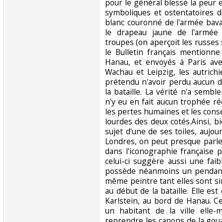
pour le général blessé la peur
symboliques et ostentatoires d
blanc couronné de l'armée bavar
le drapeau jaune de l'armée 
troupes (on aperçoit les russes 
le Bulletin français mentionn
Hanau, et envoyés à Paris ave
Wachau et Leipzig, les autrich
prétendu n'avoir perdu aucun 
la bataille. La vérité n'a semble-
n'y eu en fait aucun trophée r
les pertes humaines et les con
lourdes des deux cotés.Ainsi, b
sujet d'une de ses toiles, aujour
Londres, on peut presque parl
dans l'iconographie française p
celui-ci suggère aussi une fai
possède néanmoins un pendant,
même peintre tant elles sont s
au début de la bataille. Elle est
Karlstein, au bord de Hanau. C
un habitant de la ville elle
reprendre les canons de la goua