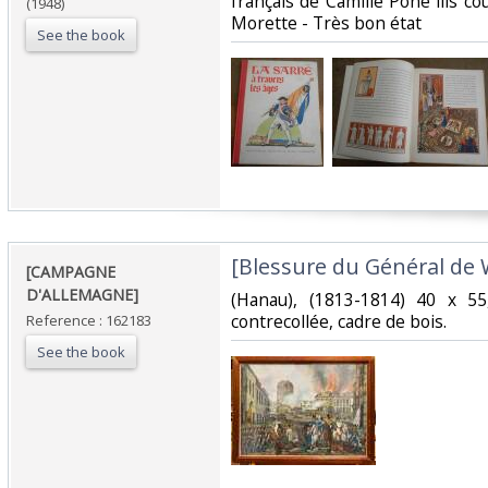
français de Camille Pône ills co
(1948)
Morette - Très bon état‎
See the book
‎[Blessure du Général de 
‎[CAMPAGNE
D'ALLEMAGNE] ‎
‎(Hanau), (1813-1814) 40 x 5
contrecollée, cadre de bois. ‎
Reference : 162183
See the book