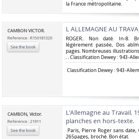
la France métropolitaine.‎
‎L ALLEMAGNE AU TRAVAI
‎CAMBON VICTOR.‎
Reference : R150181320
‎ROGER.. Non daté. In-8. Br
légèrement passée, Dos abîmé
See the book
pages. Nombreuses illustrations e
. . Classification Dewey : 943-Al
‎ Classification Dewey : 943-Alle
‎L’Allemagne au Travail. 1
‎CAMBON, Victor.‎
planches en hors-texte.‎
Reference : 21911
‎ Paris, Pierre Roger sans date
See the book
265pages, broché. Bon état. ‎