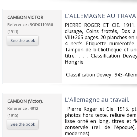
‎L'ALLEMAGNE AU TRAVAIL
‎CAMBON VICTOR‎
Reference : ROD0110656
‎PIERRE ROGER ET CIE. 1911. I
d'usage, Coins frottés, Dos à
(1911)
VIII+265 pages. 20 planches en n
See the book
4 nerfs. Etiquette numérotée c
Tampon de bibliothèque et un
titre.. . . . Classification De
Hongrie‎
‎ Classification Dewey : 943-Alle
‎L'Allemagne au travail.‎
‎CAMBON (Victor).‎
Reference : 4912
‎ Pierre Roger et Cie, 1915, pt
photos hors texte, reliure de
(1915)
lisse orné en long, titres et f
See the book
conservée (rel. de l'époque)
modernes)‎