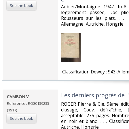
See the book
‎Aubier/Montaigne. 1947. In-8.
légèrement passée, Dos plié
Rousseurs sur les plats.. . . 
Allemagne, Autriche, Hongrie‎
‎ Classification Dewey : 943-Alle
‎Les derniers progrès de l
‎CAMBON V.‎
Reference : RO80139235
‎ROGER Pierre & Cie. 9ème éditi
d'usage, Couv. défraîchie, D
(1917)
acceptable. 275 pages. Nombreu
See the book
en noir et blanc.. . . . Classif
Autriche, Hongrie‎