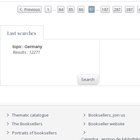
...
...
87
Previous
1
84
85
86
187
287
387
Last searches
topic : Germany
Results : 12271
Search
Thematic catalogue
Booksellers, join us
The Booksellers
Bookseller website
Portraits of booksellers
Caminha : gestion de biblioth