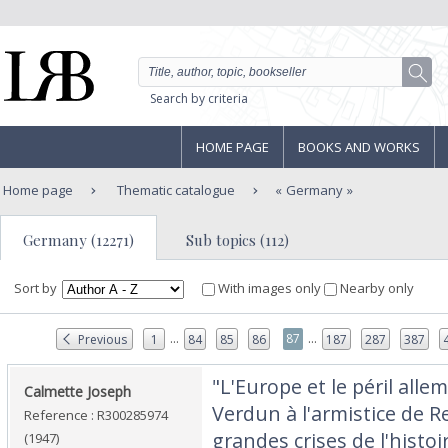
Search by criteria
HOME PAGE
BOOKS AND WORKS
Home page
Thematic catalogue
Germany
Germany (12271)
Sub topics (112)
Sort by
With images only
Nearby only
...
...
87
Previous
1
84
85
86
187
287
387
‎"L'Europe et le péril alle
‎Calmette Joseph‎
Verdun à l'armistice de R
Reference : R300285974
grandes crises de l'histoir
(1947)