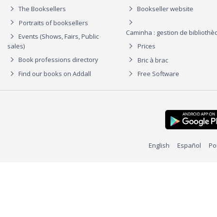
The Booksellers
Bookseller website
Portraits of booksellers
Caminha : gestion de biblioth
Events (Shows, Fairs, Public
sales)
Prices
Book professions directory
Bric à brac
Find our books on Addall
Free Software
English
Español
Po