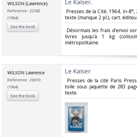
‎Le Kaiser.‎
‎WILSON (Lawrence).‎
Reference : 22382
‎ Presses de la Cité, 1964, in-8°
texte (manque 2 pl.), cart. éditeur
(1964)
See the book
‎ Désormais les frais d'envoi s
livres jusqu'à 1 kg (coliss
métropolitaine.‎
‎Le Kaiser‎
‎WILSON Lawrence‎
Reference : 26910
‎ Presses de la cité Paris Press
toile sous jaquette de 283 pag
(1964)
texte. ‎
See the book