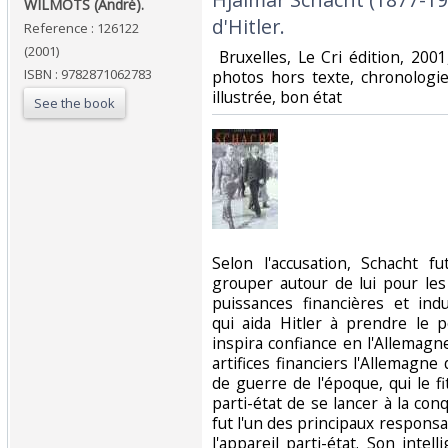
‎WILMOTS (André).‎
d'Hitler.‎
Reference : 126122
(2001)
‎ Bruxelles, Le Cri édition, 2001
ISBN : 9782871062783
photos hors texte, chronologie,
illustrée, bon état‎
See the book
‎Selon l'accusation, Schacht 
grouper autour de lui pour les
puissances financières et ind
qui aida Hitler à prendre le 
inspira confiance en l'Allemagn
artifices financiers l'Allemagn
de guerre de l'époque, qui le f
parti-état de se lancer à la co
fut l'un des principaux responsab
l'appareil parti-état. Son intell