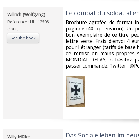
‎Le combat du soldat alle
‎Willrich (Wolfgang)‎
Reference : UUI-12506
‎Brochure agrafée de format in
paginée (40 pp. environ). Un p
(1988)
bon exemplaire de ce titre peu
See the book
lettre verte. Frais d'envoi 4 e
pour l étranger (tarifs de base h
de remise en mains propres su
MONDIAL RELAY, n hésitez pa
passer commande. Twitter : @Po
‎Das Sociale leben im ne
‎Willy Müller ‎