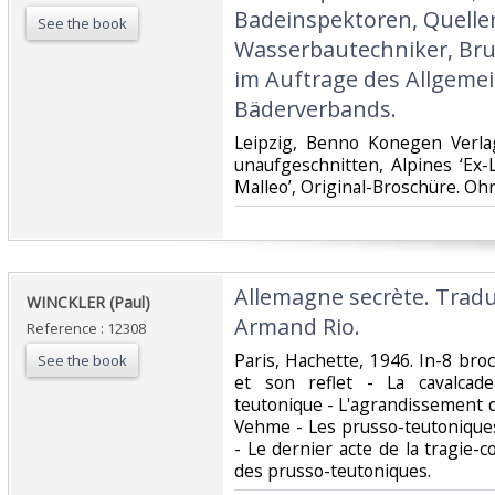
Badeinspektoren, Quelle
See the book
Wasserbautechniker, Br
im Auftrage des Allgeme
Bäderverbands.‎
‎Leipzig, Benno Konegen Verlag
unaufgeschnitten, Alpines ‘Ex-
Malleo’, Original-Broschüre. Oh
‎Allemagne secrète. Tradui
‎WINCKLER (Paul)‎
Armand Rio.‎
Reference : 12308
‎Paris, Hachette, 1946. In-8 bro
See the book
et son reflet - La cavalcade
teutonique - L'agrandissement d
Vehme - Les prusso-teutonique
- Le dernier acte de la tragie-
des prusso-teutoniques. ‎