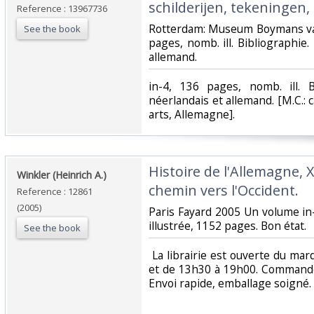
schilderijen, tekeningen, g
Reference : 13967736
‎Rotterdam: Museum Boymans va
See the book
pages, nomb. ill. Bibliographie
allemand.‎
‎in-4, 136 pages, nomb. ill. 
néerlandais et allemand. [M.C.: 
arts, Allemagne].‎
‎Histoire de l'Allemagne, 
‎Winkler (Heinrich A.)‎
chemin vers l'Occident. ‎
Reference : 12861
(2005)
‎Paris Fayard 2005 Un volume in
illustrée, 1152 pages. Bon état. ‎
See the book
‎ La librairie est ouverte du m
et de 13h30 à 19h00. Commande
Envoi rapide, emballage soigné. ‎