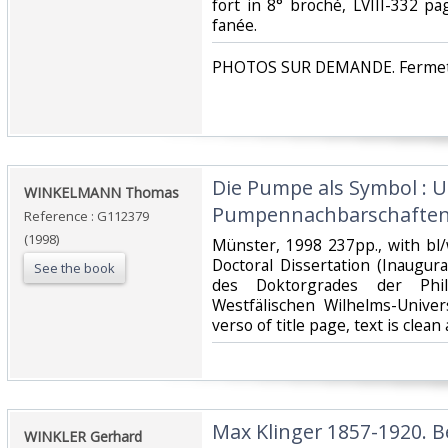
fort in 8° broché, LVIII-332 pa
fanée. ‎
‎PHOTOS SUR DEMANDE. Fermetur
‎Die Pumpe als Symbol :
‎WINKELMANN Thomas‎
Pumpennachbarschaften i
Reference : G112379
(1998)
‎Münster, 1998 237pp., with bl/w
Doctoral Dissertation (Inaugur
See the book
des Doktorgrades der Phil
Westfälischen Wilhelms-Univer
verso of title page, text is clea
‎Max Klinger 1857-1920.
‎WINKLER Gerhard‎