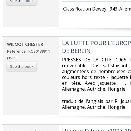
See the book
‎ Classification Dewey : 943-Alle
‎LA LUTTE POUR L'EUROP
‎WILMOT CHESTER‎
DE BERLIN‎
Reference : RO30139911
(1965)
‎PRESSES DE LA CITE. 1965. I
convenable, Dos satisfaisant,
See the book
augmentées de nombreuses car
couleurs hors texte - jaquette
en tête. Avec Jaquette. . . 
Allemagne, Autriche, Hongrie‎
‎traduit de l'anglais par R. Jou
Allemagne, Autriche, Hongrie‎
‎Hjalmar Schacht (1877-19