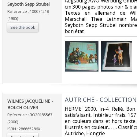
Augsburg AWO Werbung GmbH 1
Seyboth Sepp Strubel‎
cm 300 pages photos noir & blan
Reference : 100074218
Textes en allemand de Will
(1985)
Marschall Thea Lethmair Ma
Seyboth Sepp Strubel nombreus
See the book
bon état‎
‎AUTRICHE - COLLECTIO
‎WILMES JACQUELINE -
BOLCH OLIVER‎
‎HERME. 2000. In-4. Relié. Bon
satisfaisant, Intérieur frais. 
Reference : RO20185563
en couleurs dans et hors texte 
(2000)
illustrés en couleur.. . . . Class
ISBN : 286665286X
Autriche, Hongrie‎