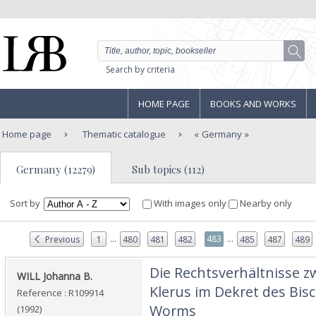
Search by criteria
HOME PAGE
BOOKS AND WORKS
Home page
Thematic catalogue
Germany
Germany (12279)
Sub topics (112)
Sort by
With images only
Nearby only
...
...
483
Previous
1
480
481
482
485
487
489
‎Die Rechtsverhältnisse 
‎WILL Johanna B.‎
Klerus im Dekret des Bis
Reference : R109914
Worms‎
(1992)