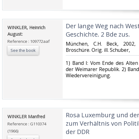
‎Der lange Weg nach Wes
‎WINKLER, Heinrich
Geschichte. 2 Bde zus.‎
August:‎
Reference : 109772aaf
‎München, C.H. Beck, 2002, 
Broschüre. Orig. ill. Schuber,‎
See the book
‎1) Band I: Vom Ende des Alte
der Weimarer Republik. 2) Band 
Wiedervereinigung. ‎
‎Rosa Luxemburg und de
‎WINKLER Manfred‎
zum Verhältnis von Polit
Reference : G110374
der DDR‎
(1966)