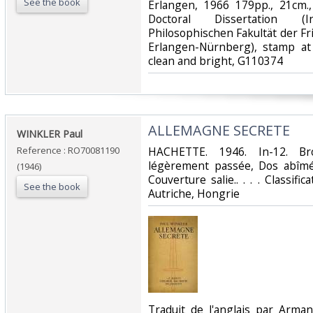
See the book
‎Erlangen, 1966 179pp., 21cm.
Doctoral Dissertation (In
Philosophischen Fakultät der Fr
Erlangen-Nürnberg), stamp at 
clean and bright, G110374‎
‎ALLEMAGNE SECRETE‎
‎WINKLER Paul‎
Reference : RO70081190
‎HACHETTE. 1946. In-12. Br
légèrement passée, Dos abîmé,
(1946)
Couverture salie.. . . . Classif
See the book
Autriche, Hongrie‎
‎Traduit de l'anglais par Arman