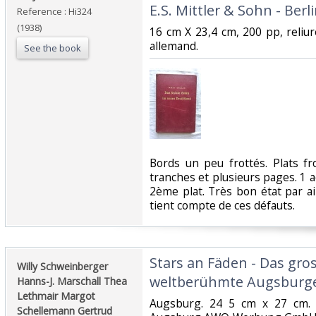
E.S. Mittler & Sohn - Berli
Reference : Hi324
(1938)
‎16 cm X 23,4 cm, 200 pp, reliu
allemand. ‎
See the book
‎Bords un peu frottés. Plats f
tranches et plusieurs pages. 1 a
2ème plat. Très bon état par aill
tient compte de ces défauts. ‎
‎Stars an Fäden - Das gro
‎Willy Schweinberger
weltberühmte Augsburge
Hanns-J. Marschall Thea
Lethmair Margot
‎Augsburg. 24 5 cm x 27 cm. 
Schellemann Gertrud