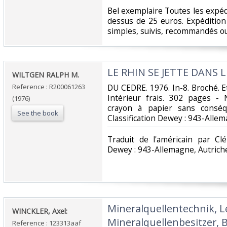
‎Bel exemplaire Toutes les expédi
dessus de 25 euros. Expédition
simples, suivis, recommandés ou 
‎LE RHIN SE JETTE DANS L
‎WILTGEN RALPH M.‎
Reference : R200061263
‎DU CEDRE. 1976. In-8. Broché. E
Intérieur frais. 302 pages -
(1976)
crayon à papier sans conséqu
See the book
Classification Dewey : 943-Allem
‎Traduit de l'américain par Cl
Dewey : 943-Allemagne, Autriche
‎Mineralquellentechnik, L
‎WINCKLER, Axel:‎
Mineralquellenbesitzer, 
Reference : 123313aaf