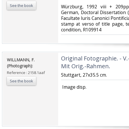
See the book
‎Würzburg, 1992 viii + 209pp.
German, Doctoral Dissertation 
Facultate Iuris Canonici Pontific
stamp at verso of title page, t
condition, R109914‎
‎Original Fotographie. - V
‎WILLMANN, F.
Mit Orig.-Rahmen.‎
(Photograph):‎
Reference : 2158.1aaf
‎Stuttgart, 27x35.5 cm. ‎
See the book
‎ Image disp.‎