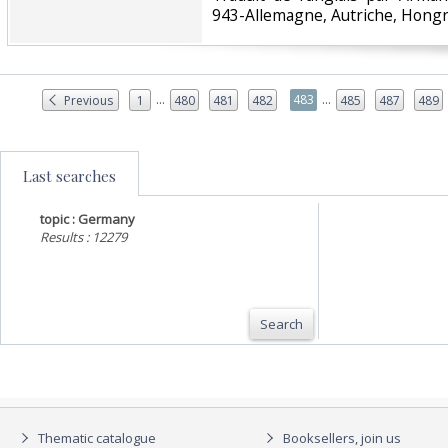
943-Allemagne, Autriche, Hongri
...
...
483
Previous
1
480
481
482
485
487
489
Last searches
topic : Germany
Results : 12279
Search
Thematic catalogue
Booksellers, join us