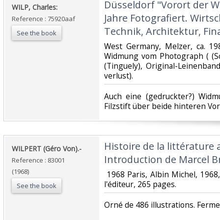
‎Düsseldorf "Vorort der We
‎WILP, Charles:‎
Jahre Fotografiert. Wirtsch
Reference : 75920aaf
Technik, Architektur, Fina
See the book
‎West Germany, Melzer, ca. 1980,
Widmung vom Photograph ( (Sc
(Tinguely), Original-Leinenban
verlust).‎
‎Auch eine (gedruckter?) Wid
Filzstift über beide hinteren Vor
‎Histoire de la littérature
‎WILPERT (Géro Von).-‎
Introduction de Marcel Br
Reference : 83001
(1968)
‎ 1968 Paris, Albin Michel, 1968,
l'éditeur, 265 pages. ‎
See the book
‎Orné de 486 illustrations. Ferme