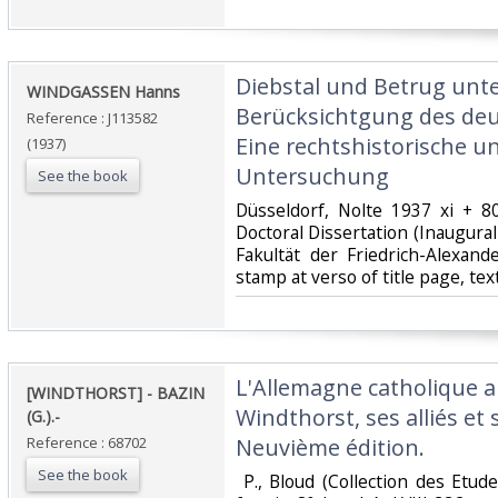
‎Diebstal und Betrug unt
‎WINDGASSEN Hanns‎
Berücksichtgung des deut
Reference : J113582
Eine rechtshistorische u
(1937)
Untersuchung‎
See the book
‎Düsseldorf, Nolte 1937 xi + 8
Doctoral Dissertation (Inaugural
Fakultät der Friedrich-Alexand
stamp at verso of title page, tex
‎L'Allemagne catholique au
‎[WINDTHORST] - BAZIN
Windthorst, ses alliés et 
(G.).-‎
Reference : 68702
Neuvième édition.‎
See the book
‎ P., Bloud (Collection des Etu