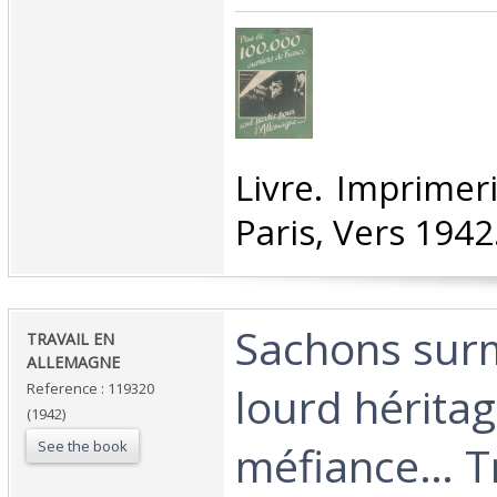
‎Livre. Imprimer
Paris, Vers 1942.
‎Sachons sur
‎TRAVAIL EN
ALLEMAGNE ‎
lourd hérita
Reference : 119320
(1942)
See the book
méfiance… T