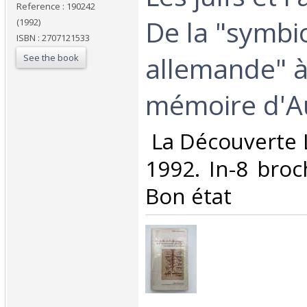
Reference : 190242
De la "symbi
(1992)
ISBN : 2707121533
allemande" à
See the book
mémoire d'Au
‎ La Découverte
1992. In-8 broc
Bon état‎