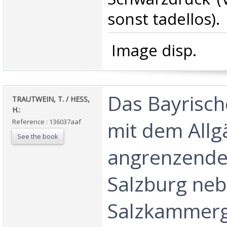
sonst tadellos).‎
‎ Image disp.‎
‎Das Bayrisc
‎TRAUTWEIN, T. / HESS,
H.:‎
mit dem Allg
Reference : 136037aaf
See the book
angrenzende 
Salzburg neb
Salzkammerg