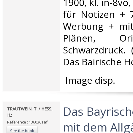
1900, kl. in-8vo,
für Notizen + 
Werbung + mit
Plänen, Ori
Schwarzdruck. (
Das Bairische Ho
‎ Image disp.‎
‎Das Bayrisc
‎TRAUTWEIN, T. / HESS,
H.:‎
mit dem Allg
Reference : 136036aaf
See the book