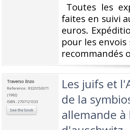
‎ Toutes les ex
faites en suivi 
euros. Expéditi
pour les envois 
recommandés ou 
‎Les juifs et 
‎Traverso Enzo‎
Reference : R320150371
de la symbio
(1992)
ISBN : 2707121533
allemande à
See the book
d'auschwitz -