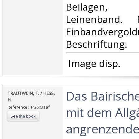
Beilagen,
Leinenband. 
Einbandver
Beschriftung. ‎
‎ Image disp.‎
‎Das Bairisc
‎TRAUTWEIN, T. / HESS,
H.:‎
mit dem Allg
Reference : 142603aaf
See the book
angrenzende 