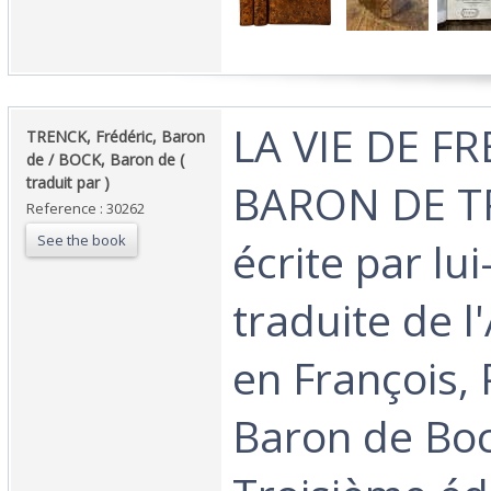
‎LA VIE DE F
‎TRENCK, Frédéric, Baron
de / BOCK, Baron de (
traduit par ) ‎
BARON DE T
Reference : 30262
See the book
écrite par lu
traduite de 
en François, 
Baron de Boc