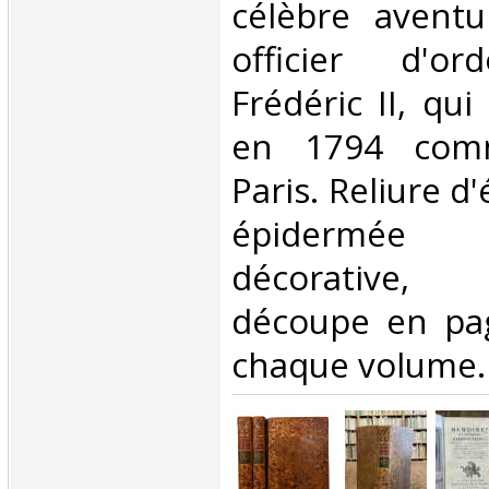
célèbre aventu
officier d'o
Frédéric II, qui
en 1794 com
Paris. Reliure 
épidermée
décorative,
découpe en pag
chaque volume.‎