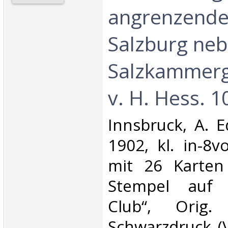
angrenzende 
Salzburg neb
Salzkammerg
v. H. Hess. 10
‎Innsbruck, A. E
1902, kl. in-8v
mit 26 Karten
Stempel auf T
Club“, Orig.
Schwarzdruck (V