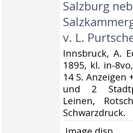
Salzburg neb
Salzkammerg
v. L. Purtschel
‎Innsbruck, A. E
1895, kl. in-8vo
14 S. Anzeigen 
und 2 Stadtp
Leinen, Rotsch
Schwarzdruck.‎
‎ Image disp.‎