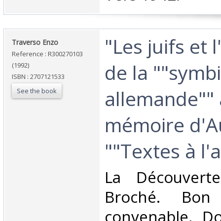
‎"Les juifs et
‎Traverso Enzo‎
Reference : R300270103
de la ""symb
(1992)
ISBN : 2707121533
allemande"" 
See the book
mémoire d'Au
""Textes à l'a
‎La Découverte
Broché. Bon 
convenable, Dos