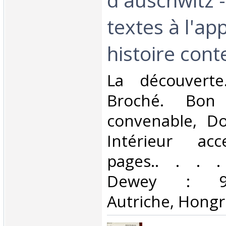
textes à l'ap
histoire cont
‎La découverte
Broché. Bon 
convenable, Dos
Intérieur acc
pages.. . . . 
Dewey : 943
Autriche, Hongri