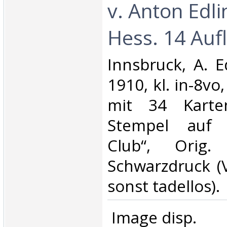
v. Anton Edli
Hess. 14 Aufl.
‎Innsbruck, A. E
1910, kl. in-8vo,
mit 34 Karte
Stempel auf T
Club“, Orig.
Schwarzdruck (V
sonst tadellos).‎
‎ Image disp.‎