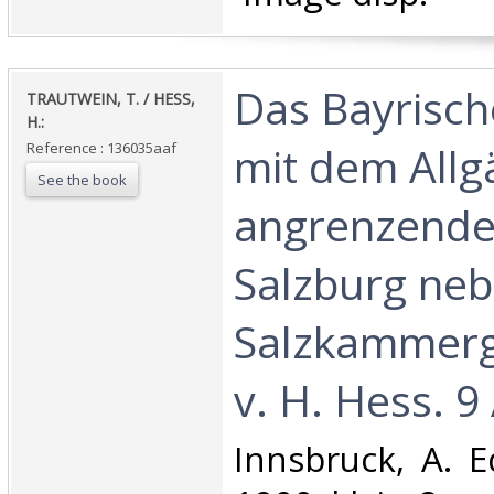
‎Das Bayrisc
‎TRAUTWEIN, T. / HESS,
H.:‎
mit dem Allg
Reference : 136035aaf
See the book
angrenzende 
Salzburg neb
Salzkammerg
v. H. Hess. 9 A
‎Innsbruck, A. E