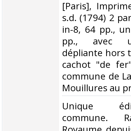
‎[Paris], Imprim
s.d. (1794) 2 pa
in-8, 64 pp., un
pp., avec u
dépliante hors t
cachot "de fer
commune de Lan
Mouillures au pre
‎Unique éd
commune. Ra
Royaume depuis 