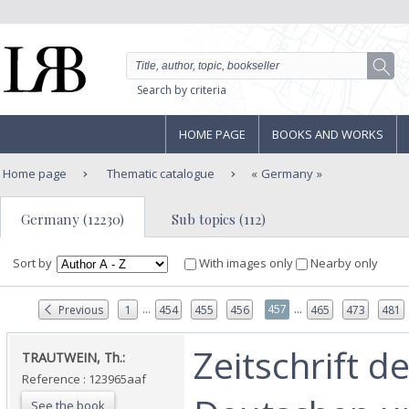
Search by criteria
HOME PAGE
BOOKS AND WORKS
Home page
Thematic catalogue
Germany
Germany (12230)
Sub topics (112)
Sort by
With images only
Nearby only
...
...
457
Previous
1
454
455
456
465
473
481
‎Zeitschrift d
‎TRAUTWEIN, Th.:‎
Reference : 123965aaf
See the book