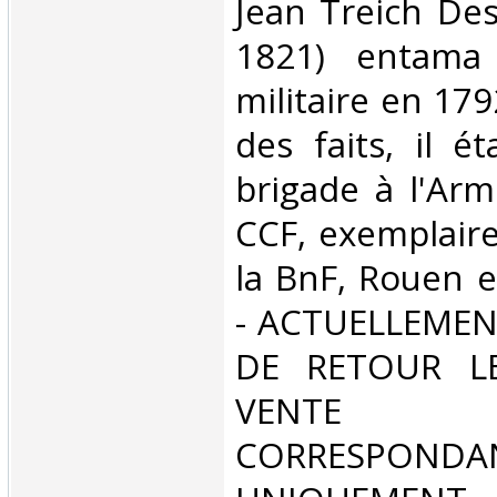
Jean Treich Des
1821) entama 
militaire en 17
des faits, il é
brigade à l'Ar
CCF, exemplair
la BnF, Rouen e
- ACTUELLEMEN
DE RETOUR L
VENT
CORRESPONDA