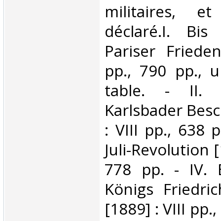
militaires, e
déclaré.I. Bi
Pariser Frieden
pp., 790 pp., u
table. - II.
Karlsbader Besc
: VIII pp., 638 p
Juli-Revolution [
778 pp. - IV.
Königs Friedric
[1889] : VIII pp.,