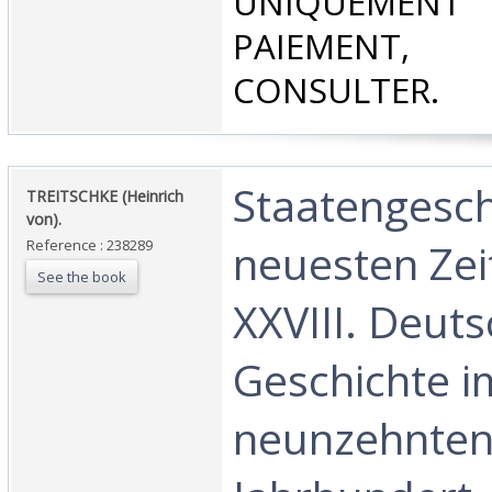
UNIQUEMENT
PAIEMEN
CONSULTER.‎
‎Staatengesc
‎TREITSCHKE (Heinrich
von).‎
neuesten Zeit
Reference : 238289
See the book
XXVIII. Deut
Geschichte i
neunzehnte