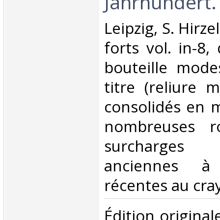
Jahrhundert.‎
‎Leipzig, S. Hirz
forts vol. in-8,
bouteille mode
titre (reliure 
consolidés en m
nombreuses ro
surcharges 
anciennes à 
récentes au cray
‎Édition original