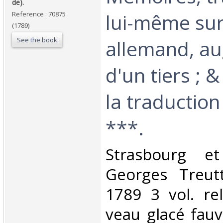
de).‎
lui-même sur 
Reference : 70875
(1789)
See the book
allemand, a
d'un tiers ; 
la traduction
***.‎
‎Strasbourg e
Georges Treut
1789 3 vol. rel
veau glacé fau