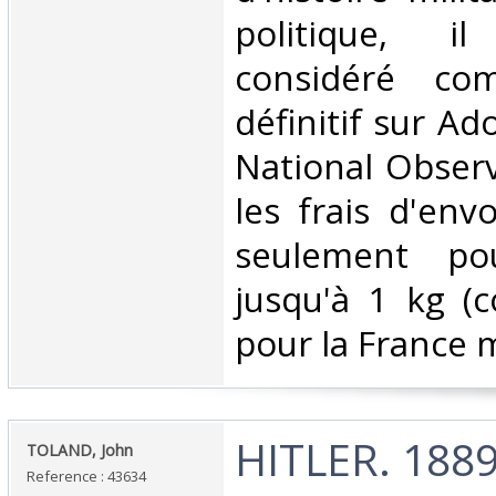
politique, i
considéré co
définitif sur Ado
National Obser
les frais d'env
seulement pou
jusqu'à 1 kg (co
pour la France m
‎HITLER. 1889
‎TOLAND, John ‎
Reference : 43634