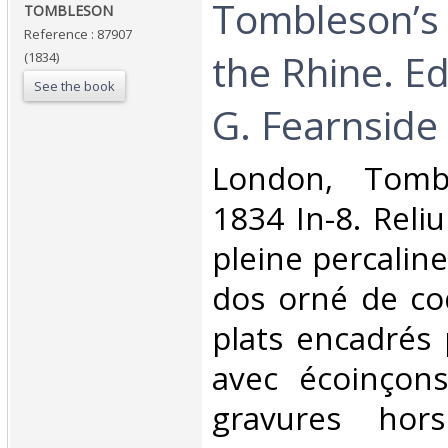
‎Tombleson’s
‎TOMBLESON‎
Reference : 87907
the Rhine. Ed
(1834)
See the book
G. Fearnside‎
‎London, Tom
1834 In-8. Reli
pleine percaline
dos orné de coq
plats encadrés 
avec écoinçons
gravures hor