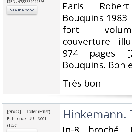
ISBN : 9782221011393
‎Paris Rober
See the book
Bouquins 1983 i
fort volu
couverture ill
974 pages [2]
Bouquins. Bon e
‎Très bon ‎
‎Hinkemann. T
‎[Grosz] - ‎ ‎Toller (Ernst)‎
Reference : UUI-13001
(1926)
‎In-8 broché,