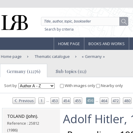
Search by criteria
HOME PAGE
BOOKS AND WORKS
Home page
Thematic catalogue
Germany
Germany (12276)
Sub topics (112)
Sort by
With images only
Nearby only
...
...
456
Previous
1
453
454
455
464
472
480
‎Adolf Hitler,
‎TOLAND (John).‎
Reference : 25812
(1986)