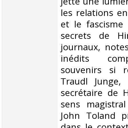
jette une lumiè
les relations e
et le fascisme 
secrets de H
journaux, note
inédits com
souvenirs si r
Traudl Junge, 
secrétaire de H
sens magistral 
John Toland pr
dans le contex