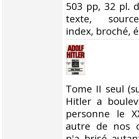
503 pp, 32 pl. 
texte, source
index, broché, é
‎Tome II seul (s
Hitler a boule
personne le XX
autre de nos 
n'a brisé autan