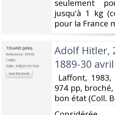
seulement pou
jusqu'à 1 kg (co
pour la France m
‎Adolf Hitler, 
‎TOLAND (John).‎
Reference : 91618
1889-30 avril
(1983)
ISBN : 9782221011393
See the book
‎ Laffont, 1983, 
974 pp, broché, 
bon état (Coll. 
‎Considéré