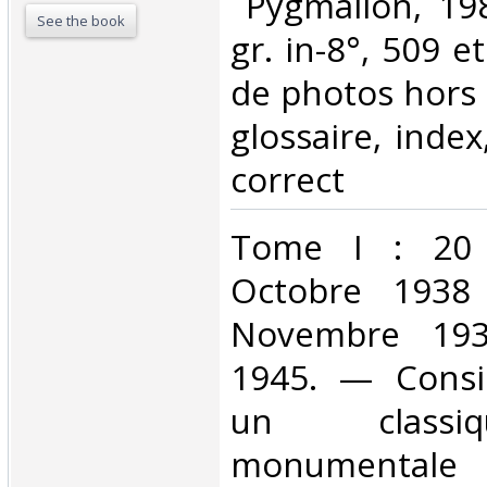
‎ Pygmalion, 19
See the book
gr. in-8°, 509 e
de photos hors 
glossaire, index
correct‎
‎Tome I : 20 
Octobre 1938
Novembre 193
1945. — Cons
un classi
monumentale