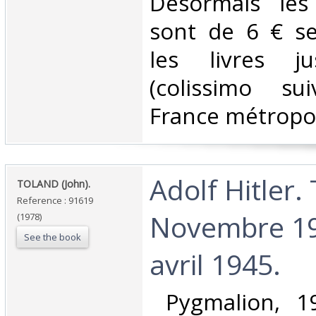
Désormais les 
sont de 6 € s
les livres j
(colissimo su
France métropoli
‎Adolf Hitler.
‎TOLAND (John).‎
Reference : 91619
Novembre 19
(1978)
See the book
avril 1945.‎
‎ Pygmalion, 19