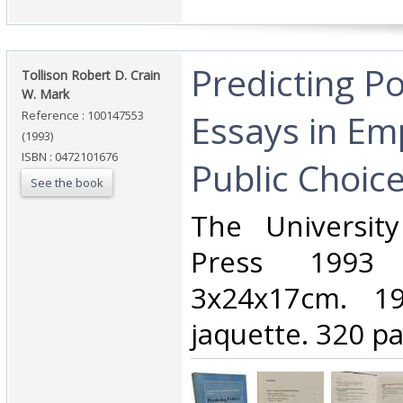
‎Predicting Pol
‎Tollison Robert D. Crain
W. Mark‎
Essays in Emp
Reference : 100147553
(1993)
ISBN : 0472101676
Public Choice
See the book
‎The Universit
Press 1993
3x24x17cm. 19
jaquette. 320 pa