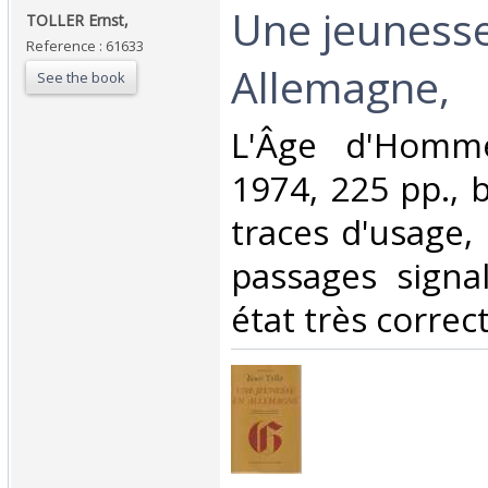
‎Une jeuness
‎TOLLER Ernst, ‎
Reference : 61633
Allemagne,‎
See the book
‎L'Âge d'Homm
1974, 225 pp., 
traces d'usage, 
passages signa
état très correct.