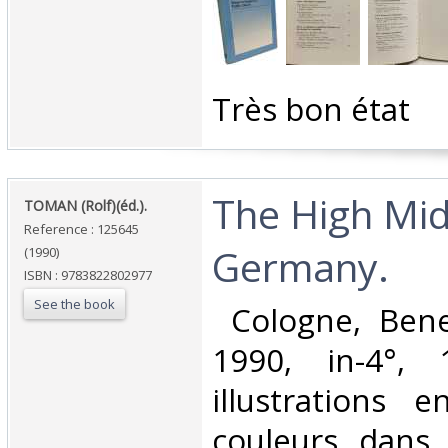
‎Très bon état‎
‎The High Mi
‎TOMAN (Rolf)(éd.).‎
Reference : 125645
Germany.‎
(1990)
ISBN : 9783822802977
See the book
‎ Cologne, Ben
1990, in-4°,
illustrations 
couleurs dans 