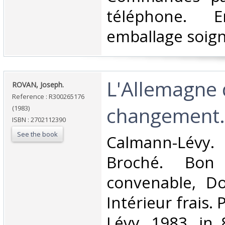
téléphone. E
emballage soigné
‎L'Allemagne
‎ROVAN, Joseph.‎
Reference : R300265176
changement.‎
(1983)
ISBN : 2702112390
See the book
‎Calmann-Lévy
Broché. Bon 
convenable, Dos
Intérieur frais.
Lévy, 1983, in 