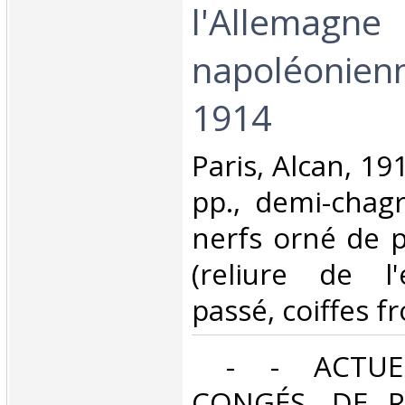
l'Allemagne
napoléonienn
1914‎
‎Paris, Alcan, 19
pp., demi-chagr
nerfs orné de p
(reliure de l
passé, coiffes fr
‎ - - ACTUE
CONGÉS, DE R