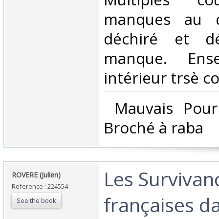
manques au d
déchiré et d
manque. Ense
intérieur trsè co
‎ Mauvais Pou
Broché à raba‎
‎Les Survivan
‎ROVERE (Julien)‎
Reference : 224554
françaises d
See the book