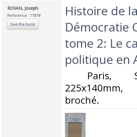
‎Histoire de l
‎ROVAN, Joseph.‎
Reference : 17878
Démocratie C
See the book
tome 2: Le c
politique en 
‎ Paris, S
225x140mm,
broché. ‎