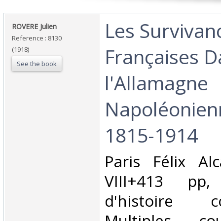
‎Les Survivan
‎ROVERE Julien‎
Reference : 8130
Françaises D
(1918)
See the book
l'Allamagne
Napoléonien
1815-1914‎
‎Paris Félix A
VIII+413 pp, 
d'histoire co
Multiples co