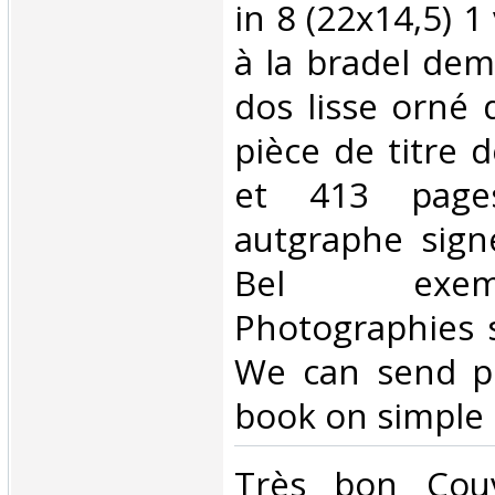
in 8 (22x14,5) 1
à la bradel demi
dos lisse orné d
pièce de titre de
et 413 pages
autgraphe signé
Bel exem
Photographies 
We can send pi
book on simple r
‎Très bon Couv