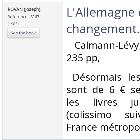
‎L'Allemagne
‎ROVAN (Joseph).‎
Reference : 8267
changement.‎
(1983)
See the book
‎ Calmann-Lévy
235 pp, ‎
‎ Désormais les
sont de 6 € s
les livres j
(colissimo su
France métropoli