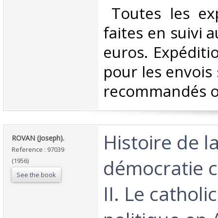
‎ Toutes les ex
faites en suivi 
euros. Expéditi
pour les envois 
recommandés ou 
‎Histoire de l
‎ROVAN (Joseph).‎
Reference : 97039
démocratie c
(1956)
See the book
II. Le catholi