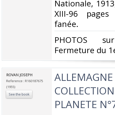
Nationale, 1913
XIII-96 pages
fanée. ‎
‎PHOTOS su
Fermeture du 1e
‎ALLEMAGNE 
‎ROVAN JOSEPH‎
Reference : R160187675
COLLECTION
(1955)
See the book
PLANETE N°7