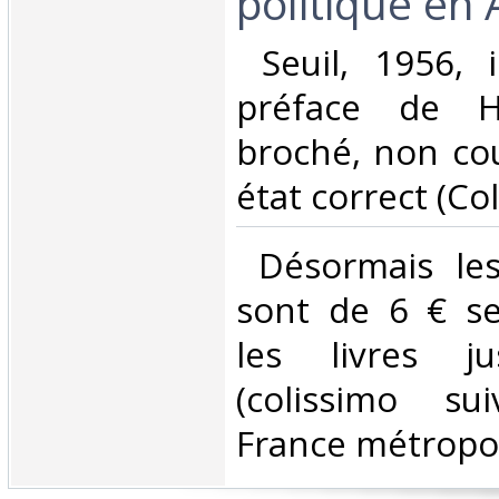
politique en 
‎ Seuil, 1956, 
préface de H
broché, non cou
état correct (Coll
‎ Désormais les
sont de 6 € s
les livres j
(colissimo su
France métropoli