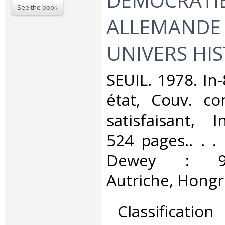
See the book
ALLEMANDE 
UNIVERS HIS
‎SEUIL. 1978. In
état, Couv. co
satisfaisant, I
524 pages.. . . 
Dewey : 943
Autriche, Hongri
‎ Classificatio