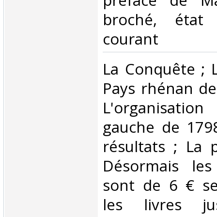
préface de Ma
broché, état 
courant‎
‎La Conquête ; 
Pays rhénan de
L'organisatio
gauche de 1798
résultats ; La 
Désormais les 
sont de 6 € s
les livres j