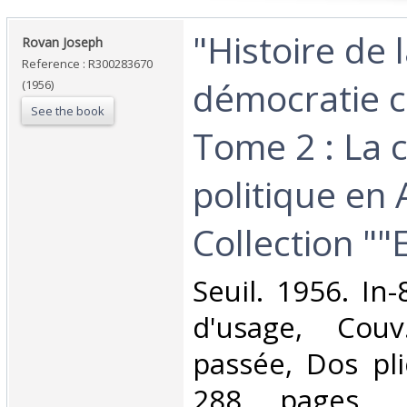
‎"Histoire de 
‎Rovan Joseph‎
Reference : R300283670
démocratie c
(1956)
See the book
Tome 2 : La 
politique en
Collection ""E
‎Seuil. 1956. In
d'usage, Couv
passée, Dos pl
288 pages. P