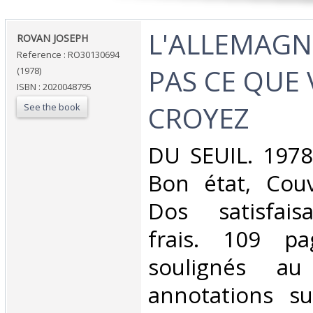
‎L'ALLEMAGN
‎ROVAN JOSEPH‎
Reference : RO30130694
PAS CE QUE
(1978)
ISBN : 2020048795
CROYEZ‎
See the book
‎DU SEUIL. 1978
Bon état, Couv
Dos satisfaisa
frais. 109 pa
soulignés au
annotations s