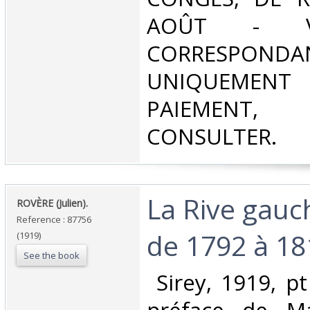
AOÛT - V
CORRESPONDA
UNIQUEMENT
PAIEMEN
CONSULTER.‎
‎La Rive gau
‎ROVÈRE (Julien).‎
Reference : 87756
de 1792 à 181
(1919)
See the book
‎ Sirey, 1919, p