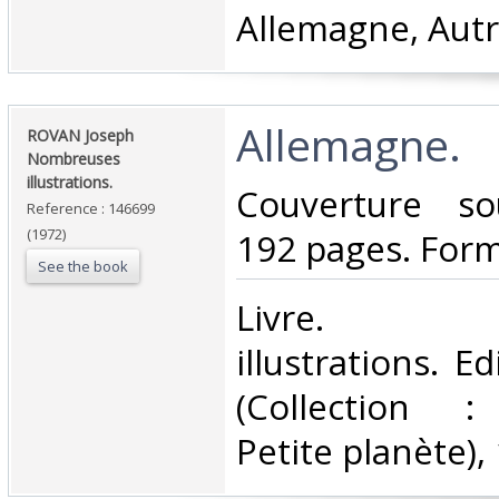
Allemagne, Autr
‎Allemagne.‎
‎ROVAN Joseph
Nombreuses
illustrations.‎
‎Couverture so
Reference : 146699
(1972)
192 pages. Form
See the book
‎Livre. N
illustrations. E
(Collection :
Petite planète), 