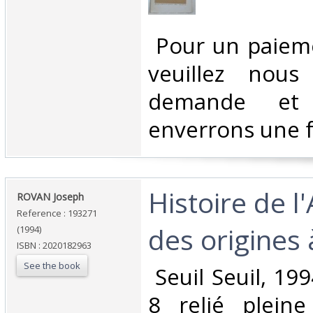
‎ Pour un paiem
veuillez nous
demande et
enverrons une f
‎Histoire de 
‎ROVAN Joseph‎
Reference : 193271
des origines 
(1994)
ISBN : 2020182963
See the book
‎ Seuil Seuil, 19
8 relié pleine