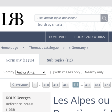
Search by criteria
HOME PAGE
BOOKS AND WORKS
Home page
Thematic catalogue
Germany
Germany (12338)
Sub topics (112)
Sort by
With images only
Nearby only
...
...
413
Previous
1
410
411
412
433
453
473
‎Les Alpes ou 
‎ROUX Georges ‎
Reference : 99096
(1928)