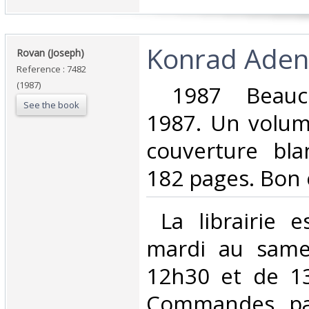
‎Konrad Adena
‎Rovan (Joseph)‎
Reference : 7482
(1987)
‎ 1987 Beauch
See the book
1987. Un volum
couverture blan
182 pages. Bon é
‎ La librairie 
mardi au same
12h30 et de 1
Commandes par