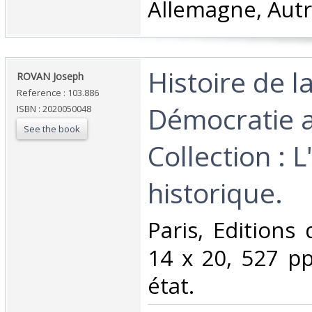
Allemagne, Autr
‎Histoire de l
‎ROVAN Joseph‎
Reference : 103.886
Démocratie 
ISBN : 2020050048
See the book
Collection : L
historique.‎
‎Paris, Editions
14 x 20, 527 pp
état.‎