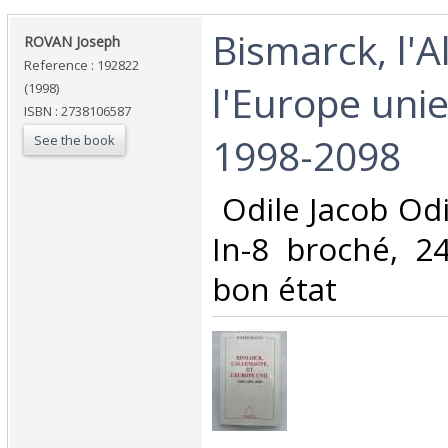
‎Bismarck, l'
‎ROVAN Joseph‎
Reference : 192822
l'Europe unie
(1998)
ISBN : 2738106587
1998-2098‎
See the book
‎ Odile Jacob Od
In-8 broché, 2
bon état‎