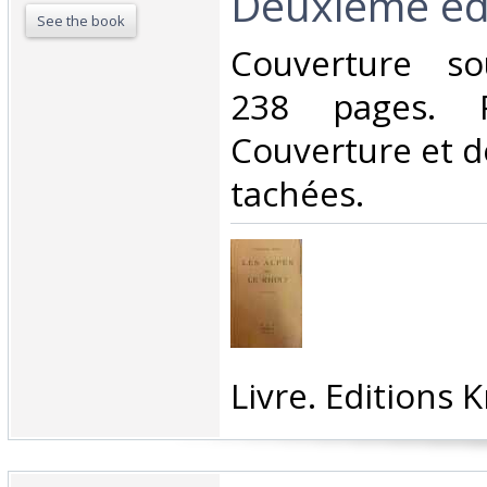
Deuxième édi
See the book
‎Couverture so
238 pages. P
Couverture et d
tachées.‎
‎Livre. Editions K