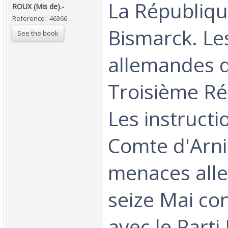
‎La Républiq
‎ROUX (Mis de).-‎
Reference : 46366
Bismarck. Le
See the book
allemandes d
Troisième Ré
Les instructi
Comte d'Arni
menaces all
seize Mai co
avec le Parti