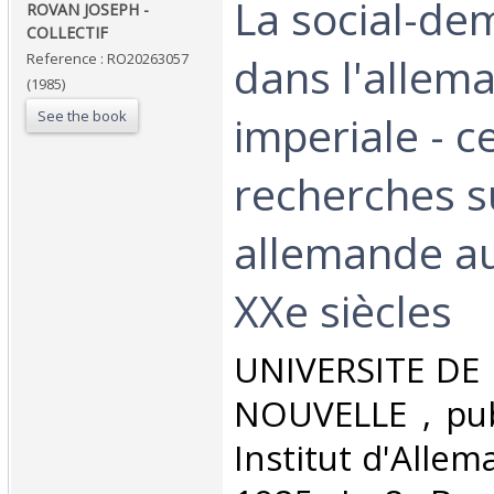
‎La social-de
‎ROVAN JOSEPH -
COLLECTIF‎
dans l'allem
Reference : RO20263057
(1985)
See the book
imperiale - c
recherches su
allemande au
XXe siècles‎
‎UNIVERSITE D
NOUVELLE , pub
Institut d'Allem