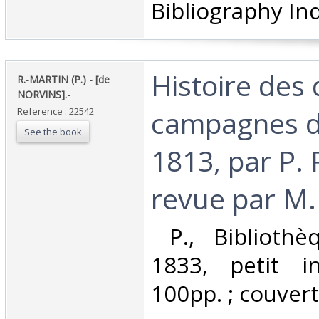
Bibliography Ind
‎Histoire des
‎R.-MARTIN (P.) - [de
NORVINS].-‎
campagnes d
Reference : 22542
See the book
1813, par P. 
revue par M. 
‎ P., Bibliothè
1833, petit i
100pp. ; couvert