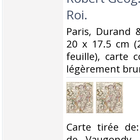
Roi.‎
‎Paris, Durand 
20 x 17.5 cm (
feuille), carte 
légèrement bruni.
‎Carte tirée de
de Vaugondy, A