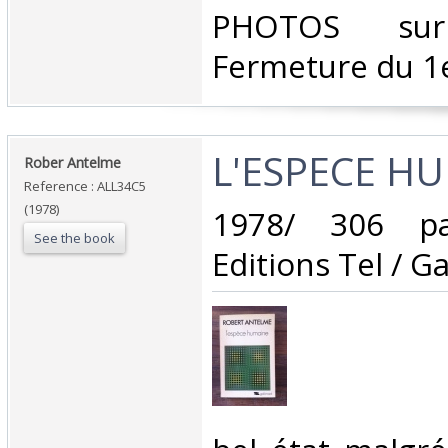
‎PHOTOS su
Fermeture du 1e
‎L'ESPECE H
‎Rober Antelme‎
Reference : ALL34C5
(1978)
‎1978/ 306 pa
See the book
Editions Tel / Ga