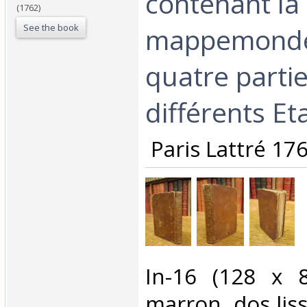
contenant la
(1762)
See the book
mappemonde 
quatre partie
différents Et
‎ Paris Lattré 176
‎In-16 (128 x
marron, dos liss