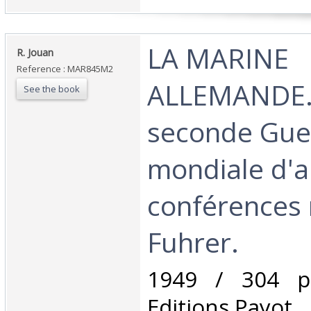
‎LA MARINE
‎R. Jouan‎
Reference : MAR845M2
ALLEMANDE. 
See the book
seconde Gue
mondiale d'a
conférences 
Fuhrer.‎
‎1949 / 304 p
Editions Payot.‎