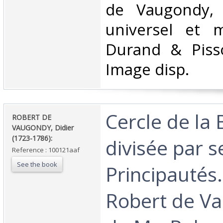
de Vaugondy, A
universel et mi
Durand & Pisso
Image disp.‎
‎Cercle de la
‎ROBERT DE
VAUGONDY, Didier
(1723-1786):‎
divisée par s
Reference : 100121aaf
See the book
Principautés.
Robert de Va