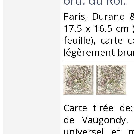
ord. du Roi.‎
‎Paris, Durand 
17.5 x 16.5 cm 
feuille), carte 
légèrement bruni.
‎Carte tirée de
de Vaugondy, A
universel et mi