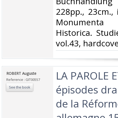
Buchhandlung
228pp., 23cm., 
Monumenta
Historica. Stud
vol.43, hardcove
‎LA PAROLE E
‎ROBERT Auguste‎
Reference : GIT00557
épisodes dr
See the book
de la Réform
allemagne 1