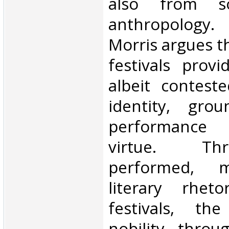
also from so
anthropology.
Morris argues t
festivals provi
albeit conteste
identity, gro
performance 
virtue. T
performed, m
literary rhet
festivals, th
nobility throu