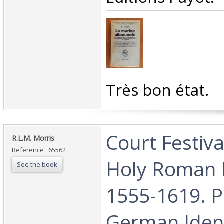
‎Très bon état.‎
‎Court Festiva
‎R.L.M. Morris‎
Reference : 65562
Holy Roman 
See the book
1555-1619. 
German Ident