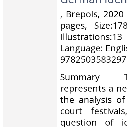
‎, Brepols, 202
pages, Size:1
Illustrations:1
Language: Engl
9782503583297.
‎Summary 
represents a n
the analysis o
court festival
question of id