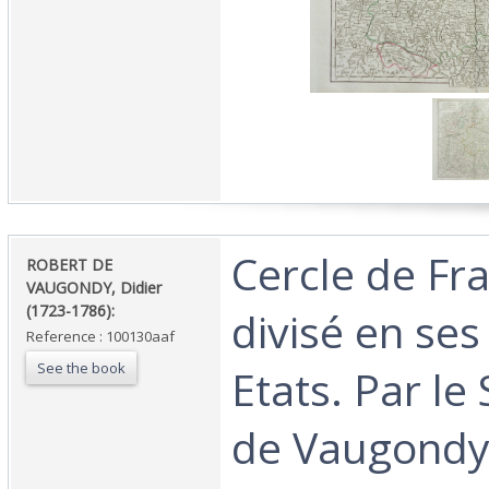
‎Cercle de Fr
‎ROBERT DE
VAUGONDY, Didier
(1723-1786):‎
divisé en ses
Reference : 100130aaf
See the book
Etats. Par le
de Vaugondy 