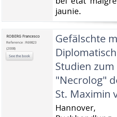
‎bel état malgr
jaunie.‎
‎Gefälschte 
‎ROBERG Francesco‎
Reference : R69823
Diplomatisch
(2008)
See the book
Studien zum 
"Necrolog" d
St. Maximin v
‎Hannover