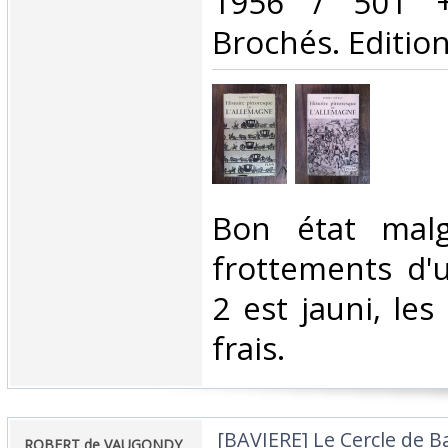
‎1956 / 501 
Brochés. Edition
‎Bon état mal
frottements d'
2 est jauni, les
frais. ‎
‎ [BAVIERE] Le Cercle de 
‎ROBERT de VAUGONDY