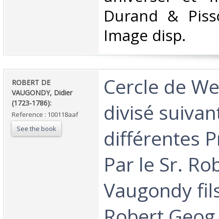
Durand & Pisso
Image disp.‎
‎Cercle de We
‎ROBERT DE
VAUGONDY, Didier
(1723-1786):‎
divisé suivan
Reference : 100118aaf
See the book
différentes P
Par le Sr. Ro
Vaugondy fil
Robert Geog.