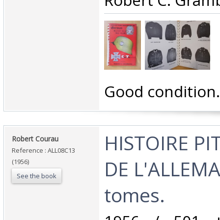
Robert C. Gramb
‎Good condition.‎
‎HISTOIRE P
‎Robert Courau‎
Reference : ALL08C13
DE L'ALLEMA
(1956)
See the book
tomes.‎