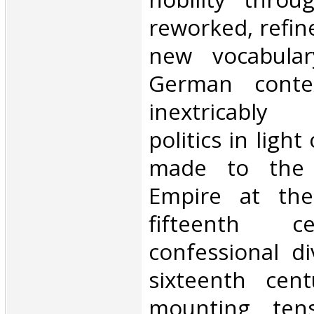
reworked, refin
new vocabular
German conte
inextricably
politics in ligh
made to the
Empire at th
fifteenth c
confessional di
sixteenth cen
mounting ten