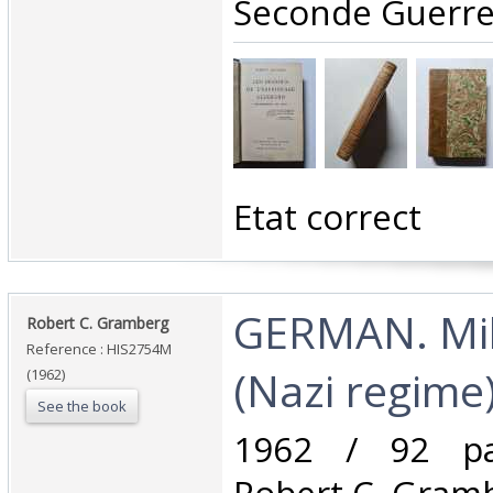
Seconde Guerre
‎Etat correct‎
‎GERMAN. Mil
‎Robert C. Gramberg‎
Reference : HIS2754M
(Nazi regime)
(1962)
See the book
‎1962 / 92 pa