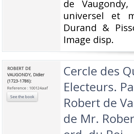
de Vaugondy, A
universel et mi
Durand & Pisso
Image disp.‎
‎Cercle des Q
‎ROBERT DE
VAUGONDY, Didier
(1723-1786):‎
Electeurs. Par
Reference : 100124aaf
See the book
Robert de Va
de Mr. Rober