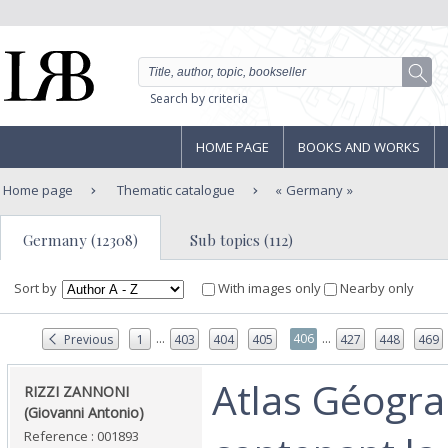
Search by criteria
HOME PAGE
BOOKS AND WORKS
Home page
Thematic catalogue
Germany
Germany (12308)
Sub topics (112)
Sort by
With images only
Nearby only
...
...
406
Previous
1
403
404
405
427
448
469
‎Atlas Géogr
‎RIZZI ZANNONI
(Giovanni Antonio)‎
Reference : 001893