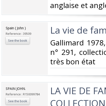
anglaise et ang
‎La vie de fami
‎Spain ( John )‎
Reference : 39509
‎Gallimard 1978
See the book
n° 291, collecti
très bon état‎
‎LA VIE DE F
‎SPAIN JOHN.‎
Reference : R150099784
COLLECTION 
See the book