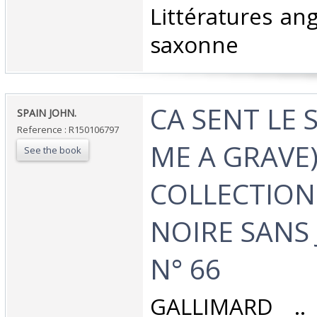
Littératures ang
saxonne‎
‎CA SENT LE 
‎SPAIN JOHN.‎
Reference : R150106797
ME A GRAVE)
See the book
COLLECTION 
NOIRE SANS
N° 66‎
‎GALLIMARD .. 