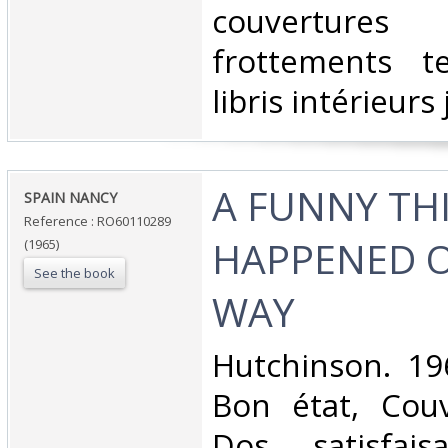
‎couvertures
frottements te
libris intérieurs
‎A FUNNY TH
‎SPAIN NANCY‎
Reference : RO60110289
HAPPENED 
(1965)
See the book
WAY‎
‎Hutchinson. 196
Bon état, Couv
Dos satisfaisa