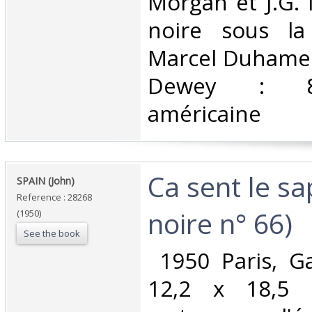
Morgan et J.G. 
noire sous la
Marcel Duhamel.
Dewey : 810-
américaine‎
‎Ca sent le sa
‎SPAIN (John) ‎
Reference : 28268
noire n° 66)‎
(1950)
See the book
‎ 1950 Paris, G
12,2 x 18,5 