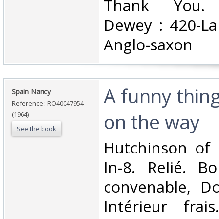
Thank You. Cl
Dewey : 420-La
Anglo-saxon‎
‎A funny thi
‎Spain Nancy‎
Reference : RO40047954
on the way‎
(1964)
See the book
‎Hutchinson of
In-8. Relié. B
convenable, Dos
Intérieur frai