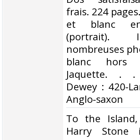
frais. 224 pages
et blanc en 
(portrait). 
nombreuses pho
blanc hors t
Jaquette. . . 
Dewey : 420-La
Anglo-saxon‎
‎To the Island,
Harry Stone 