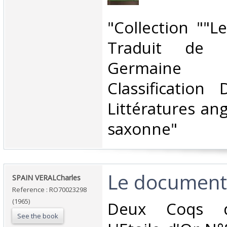
‎"Collection ""L
Traduit de l
Germaine 
Classification
Littératures ang
saxonne"‎
‎Le document
‎SPAIN VERALCharles‎
Reference : RO70023298
(1965)
‎Deux Coqs d'
See the book