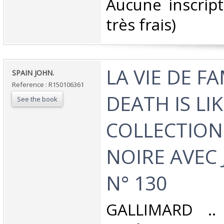
Aucune inscript
très frais) ‎
‎LA VIE DE FA
‎SPAIN JOHN.‎
Reference : R150106361
DEATH IS LIK
See the book
COLLECTION 
NOIRE AVEC
N° 130‎
‎GALLIMARD .. 