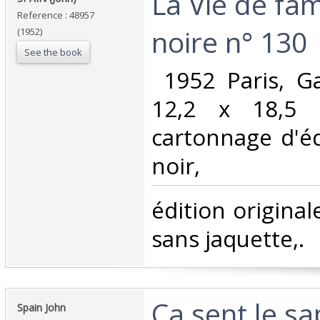
‎La Vie de fam
Reference : 48957
noire n° 130‎
(1952)
See the book
‎ 1952 Paris, G
12,2 x 18,5 
cartonnage d'éd
noir, ‎
‎édition original
sans jaquette,. ‎
‎Ça sent le sa
‎Spain John‎