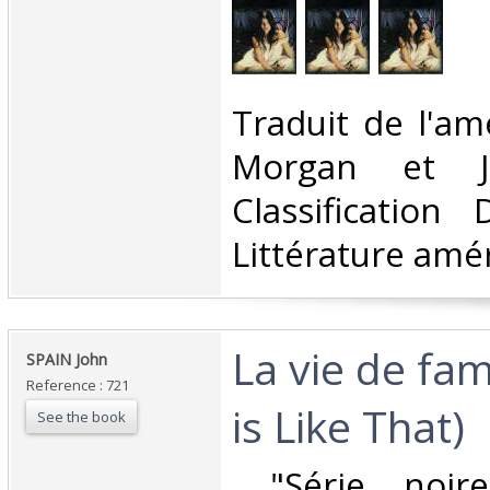
‎Traduit de l'am
Morgan et J.
Classification
Littérature amér
‎La vie de fam
‎SPAIN John‎
Reference : 721
is Like That)‎
See the book
‎ "Série noi