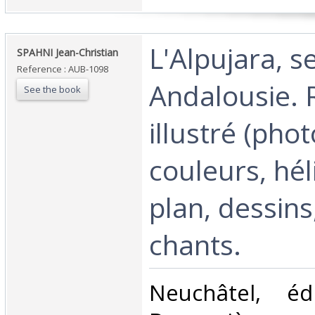
‎L'Alpujara, s
‎SPAHNI Jean-Christian‎
Reference : AUB-1098
Andalousie.
See the book
illustré (pho
couleurs, hél
plan, dessin
chants.‎
‎Neuchâtel, é