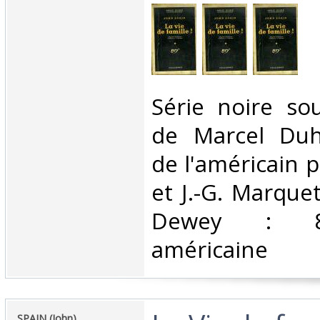
‎Série noire so
de Marcel Duh
de l'américain 
et J.-G. Marquet
Dewey : 810-
américaine‎
‎SPAIN (John) ‎