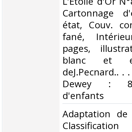
L'Etoile d'Or N°
Cartonnage d'
état, Couv. co
fané, Intérie
pages, illustr
blanc et e
deJ.Pecnard.. . .
Dewey : 843.
d'enfants‎
‎Adaptation de
Classificat