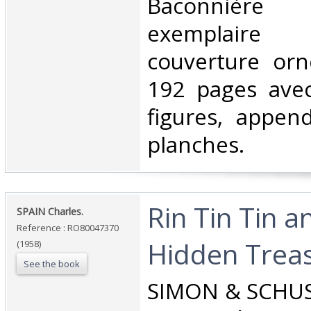
Baconnière
exemplair
couverture orné
192 pages avec
figures, append
planches.‎
‎Rin Tin Tin a
‎SPAIN Charles.‎
Reference : RO80047370
Hidden Treas
(1958)
See the book
‎SIMON & SCHUST