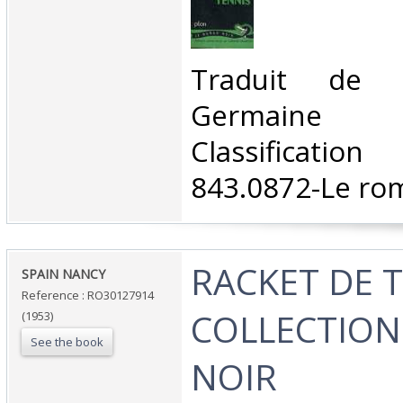
‎Traduit de l
Germaine 
Classificat
843.0872-Le rom
‎RACKET DE T
‎SPAIN NANCY‎
Reference : RO30127914
COLLECTION
(1953)
See the book
NOIR‎