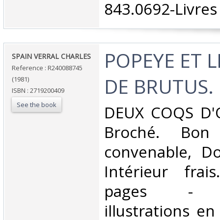
843.0692-Livres 
‎POPEYE ET 
‎SPAIN VERRAL CHARLES‎
Reference : R240088745
DE BRUTUS.‎
(1981)
ISBN : 2719200409
See the book
‎DEUX COQS D'O
Broché. Bon 
convenable, Dos
Intérieur frai
pages - n
illustrations e