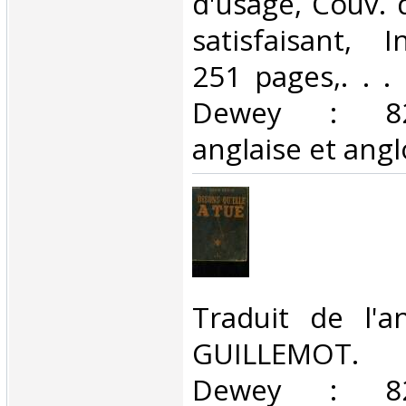
d'usage, Couv. 
satisfaisant, I
251 pages,. . . 
Dewey : 820-
anglaise et ang
‎Traduit de l'a
GUILLEMOT. Cl
Dewey : 820-