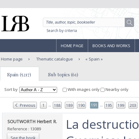
Search by criteria
HOME PAGE
BOOKS AND WORKS
Home page
Thematic catalogue
Spain
Spain (5217)
Sub topics (61)
Sort by
With images only
Nearby only
...
...
191
Previous
1
188
189
190
195
199
203
‎La destructi
‎SOUTWORTH Herbert R.‎
Reference : 13089
See the book