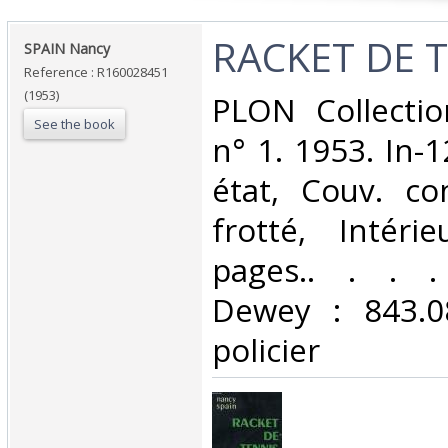
‎RACKET DE T
‎SPAIN Nancy‎
Reference : R160028451
(1953)
‎PLON Collecti
See the book
n° 1. 1953. In-
état, Couv. co
frotté, Intéri
pages.. . . . 
Dewey : 843.0
policier‎