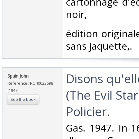
cartonnage d'éd
noir, ‎
‎édition original
sans jaquette,. ‎
‎Disons qu'ell
‎Spain John‎
Reference : RO40023698
(The Evil St
(1947)
See the book
Policier.‎
‎Gas. 1947. In-1