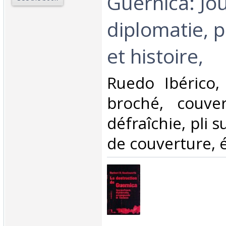
Guernica: Jo
diplomatie, 
et histoire,‎
‎Ruedo Ibérico,
broché, couve
défraîchie, pli 
de couverture, é