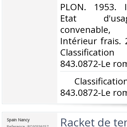
‎PLON. 1953. I
Etat d'us
convenable, 
Intérieur frais. 
Classificat
843.0872-Le rom
‎ Classifica
843.0872-Le rom
‎Racket de te
‎Spain Nancy‎
Reference : RO30336157