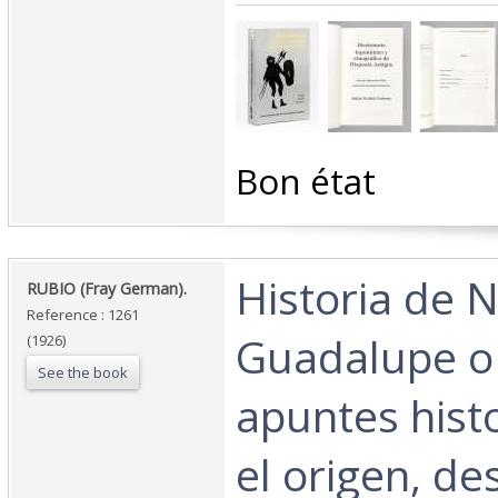
‎Bon état‎
‎Historia de 
‎RUBIO (Fray German).‎
Reference : 1261
Guadalupe o
(1926)
See the book
apuntes hist
el origen, de