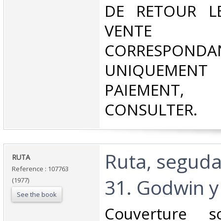
DE RETOUR L
VENT
CORRESPONDA
UNIQUEMENT
PAIEMEN
CONSULTER.‎
‎Ruta, segud
‎RUTA ‎
Reference : 107763
31. Godwin y
(1977)
See the book
‎Couverture s