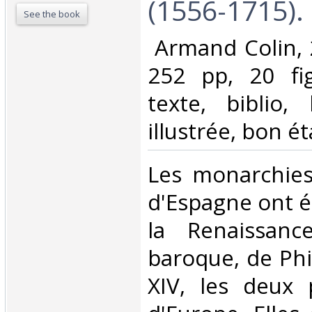
(1556-1715).‎
See the book
‎ Armand Colin, 
252 pp, 20 fi
texte, biblio,
illustrée, bon éta
‎Les monarchie
d'Espagne ont ét
la Renaissanc
baroque, de Phil
XIV, les deux p