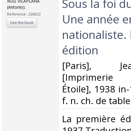
‎Sous la foi 
‎RUIZ VILAPLANA
(Antonio).‎
Une année e
Reference : 236523
See the book
nationaliste
édition‎
‎[Paris], J
[Imprimerie 
Étoile], 1938 in
f. n. ch. de table
‎La première éd
1937.Traductio