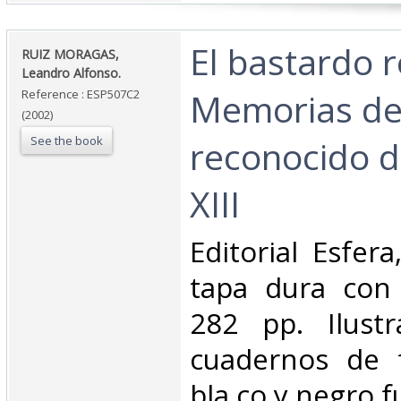
‎El bastardo r
‎RUIZ MORAGAS,
Leandro Alfonso.‎
Memorias del
Reference : ESP507C2
(2002)
See the book
reconocido d
XIII‎
‎Editorial Esfer
tapa dura con 
282 pp. Ilust
cuadernos de f
bla,co y negro fu