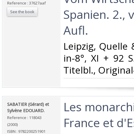
Reference : 37627aaf
Spanien. 2.,
See the book
Aufl.‎
‎Leipzig, Quelle
in-8°, XI + 92 S
Titelbl., Origina
‎Les monarch
‎SABATIER (Gérard) et
Sylvène EDOUARD.‎
France et d'
Reference : 118043
(2000)
ISBN : 9782200251901