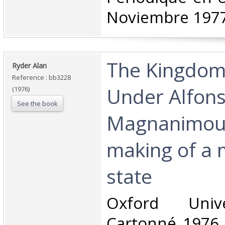
Noviembre 1977
‎The Kingdom
‎Ryder Alan‎
Reference : bb3228
Under Alfons
(1976)
See the book
Magnanimous
making of a
state‎
‎Oxford Univ
Cartonné 1976 