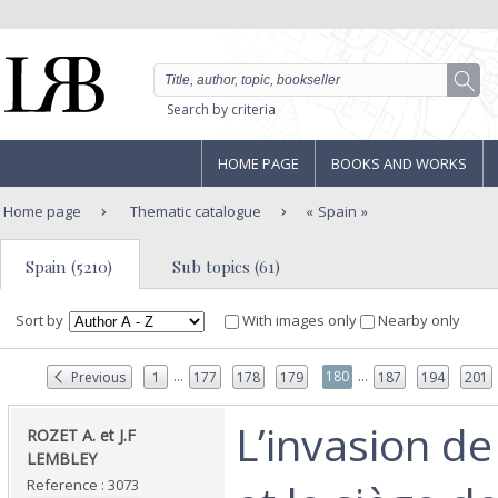
Search by criteria
HOME PAGE
BOOKS AND WORKS
Home page
Thematic catalogue
Spain
Spain (5210)
Sub topics (61)
Sort by
With images only
Nearby only
...
...
180
Previous
1
177
178
179
187
194
201
‎L’invasion d
‎ROZET A. et J.F
LEMBLEY ‎
Reference : 3073