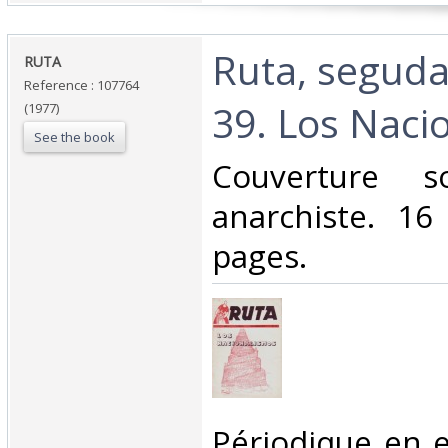
‎Ruta, segud
‎RUTA ‎
Reference : 107764
39. Los Nacio
(1977)
See the book
‎Couverture s
anarchiste. 1
pages.‎
‎Périodique en 