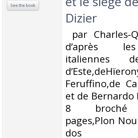
et le siège de
See the book
Dizier ‎
‎ par Charles-
d’après le
italiennes d
d’Este,deHïero
Feruffino,de Ca
et de Bernardo 
8 broché ti
pages,Plon Nour
dos hab