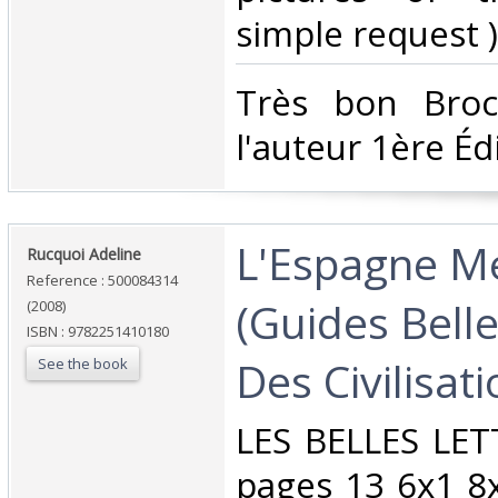
simple request ) 
‎Très bon Bro
l'auteur 1ère Édi
‎L'Espagne M
‎Rucquoi Adeline‎
Reference : 500084314
(Guides Belle
(2008)
ISBN : 9782251410180
Des Civilisati
See the book
‎LES BELLES LE
pages 13 6x1 8