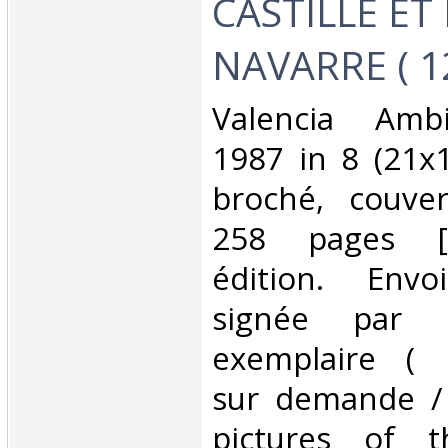
CASTILLE ET
NAVARRE ( 12
‎Valencia Amb
1987 in 8 (21x
broché, couvert
258 pages [1
édition. Envo
signée par l'
exemplaire ( 
sur demande /
pictures of 