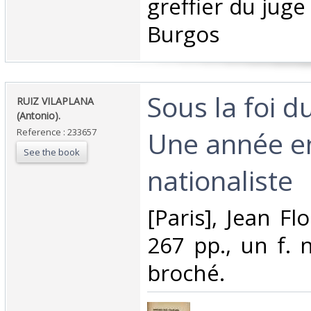
greffier du juge
Burgos ‎
‎Sous la foi 
‎RUIZ VILAPLANA
(Antonio).‎
Une année e
Reference : 233657
See the book
nationaliste‎
‎[Paris], Jean Fl
267 pp., un f. n
broché. ‎