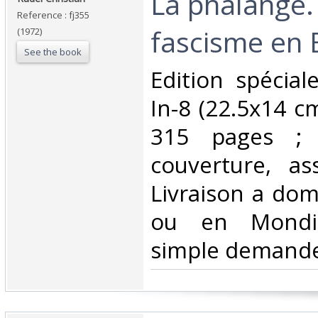
‎La phalange.
Reference : fj355
fascisme en 
(1972)
See the book
‎Edition spécia
In-8 (22.5x14 c
315 pages ; 
couverture, as
Livraison a domi
ou en Mondia
simple demande