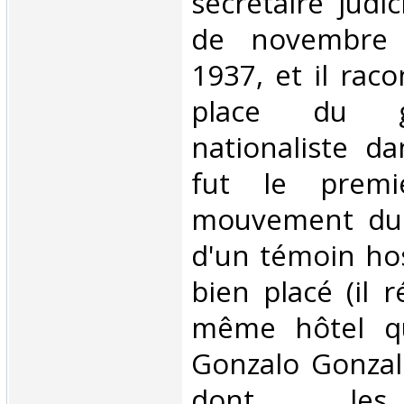
secrétaire judi
de novembre 
1937, et il rac
place du go
nationaliste da
fut le premi
mouvement du 
d'un témoin hos
bien placé (il r
même hôtel qu
Gonzalo Gonzale
dont les