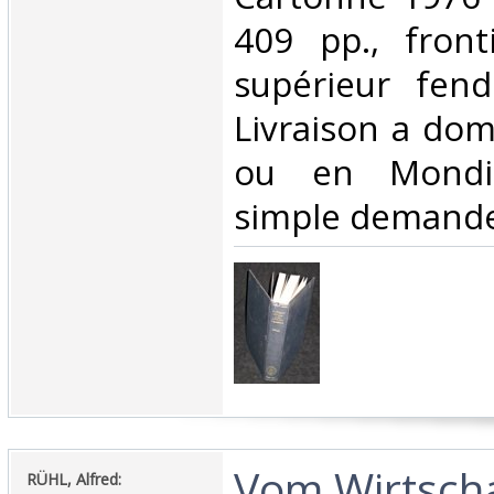
409 pp., fronti
supérieur fend
Livraison a domi
ou en Mondia
simple demande
‎Vom Wirtscha
‎RÜHL, Alfred:‎