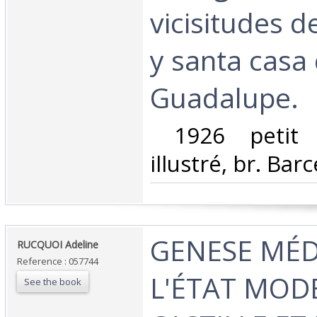
vicisitudes d
y santa casa
Guadalupe.‎
‎ 1926 petit 
illustré, br. Bar
‎GENESE MÉD
‎RUCQUOI Adeline ‎
Reference : 057744
L'ÉTAT MOD
See the book