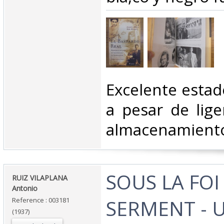
‎Excelente esta
a pesar de lig
almacenamiento
‎SOUS LA FOI
‎RUIZ VILAPLANA
Antonio‎
SERMENT - 
Reference : 003181
(1937)