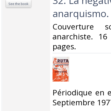
32. La negati
See the book
anarquismo.‎
‎Couverture s
anarchiste. 1
pages.‎
‎Périodique en 
Septiembre 1977