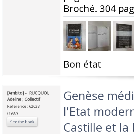
Broché. 304 page
‎Bon état‎
‎Genèse médi
‎[Ambito] - ‎ ‎RUCQUOI,
Adeline ; Collectif‎
l'Etat modern
Reference : 62628
(1987)
See the book
Castille et l