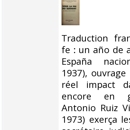
‎Traduction fr
fe : un año de 
España naciona
1937), ouvrage
réel impact d
encore en gu
Antonio Ruiz Vi
1973) exerça le