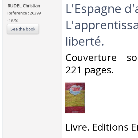
‎L'Espagne d'
‎RUDEL Christian ‎
Reference : 26399
L'apprentiss
(1979)
See the book
liberté.‎
‎Couverture so
221 pages.‎
‎Livre. Editions E