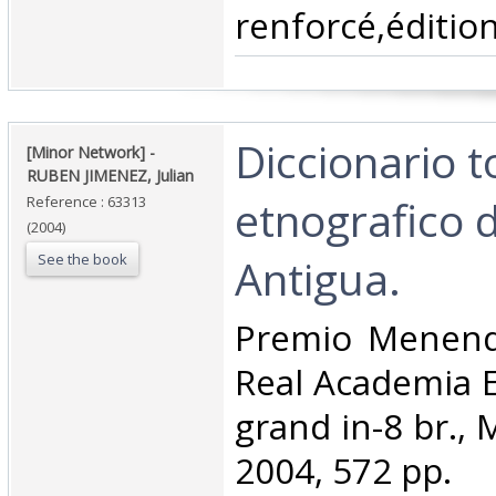
renforcé,édition 
‎Diccionario 
‎[Minor Network] - ‎
‎RUBEN JIMENEZ, Julian‎
etnografico 
Reference : 63313
(2004)
See the book
Antigua.‎
‎Premio Menend
Real Academia E
grand in-8 br.,
2004, 572 pp.‎