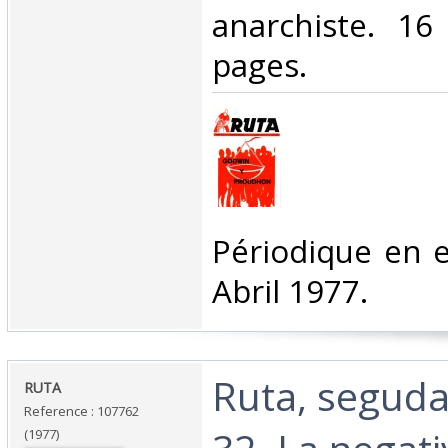
anarchiste. 1
pages.‎
‎Périodique en 
Abril 1977.‎
‎Ruta, segud
‎RUTA ‎
Reference : 107762
(1977)