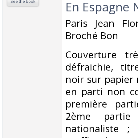
See the book
En Espagne Na
‎Paris Jean Fl
Broché Bon ‎
‎Couverture tr
défraichie, ti
noir sur papier
en parti non c
première parti
2ème partie 
nationaliste ; 