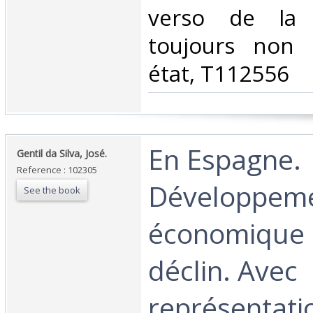
verso de la p
toujours non 
état, T112556‎
‎En Espagne.
‎Gentil da Silva, José.‎
Reference : 102305
Développem
See the book
économique 
déclin. Avec
représentati