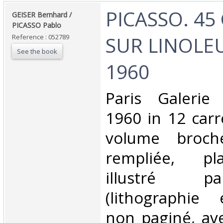
‎PICASSO. 4
‎GEISER Bernhard /
PICASSO Pablo ‎
SUR LINOLE
Reference : 052789
See the book
1960 ‎
‎Paris Galerie
1960 in 12 carr
volume broché
rempliée, pl
illustré p
(lithographie 
non paginé, av