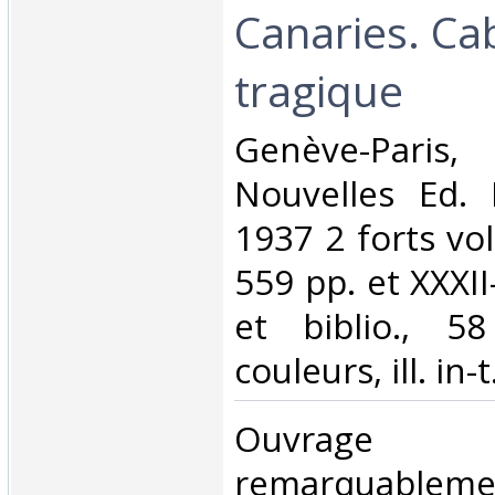
Canaries. Cabr
tragique‎
‎Genève-Pari
Nouvelles Ed. 
1937 2 forts vol.
559 pp. et XXXII
et biblio., 5
couleurs, ill. in-t
‎Ouvrage
remarquableme