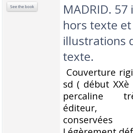
MADRID. 57 i
See the book
hors texte et
illustrations 
texte.‎
‎ Couverture rig
sd ( début XXè )
percaline t
éditeur, c
conservée
Légèrement défr