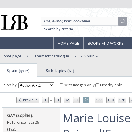
Search by criteria
HOME PAGE
BOOKS AND WORKS
Home page
Thematic catalogue
Spain
Spain (5212)
Sub topics (61)
Sort by
With images only
Nearby only
...
...
94
Previous
1
91
92
93
122
150
178
‎Marie Louise
‎GAY (Sophie).-‎
Reference : 52326
(1925)