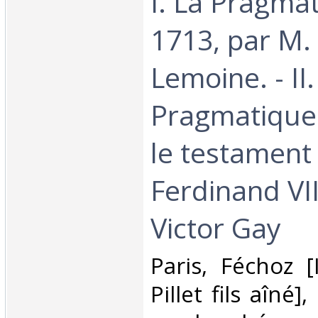
I. La Pragma
1713, par M.
Lemoine. - II.
Pragmatique
le testament
Ferdinand VII
Victor Gay‎
‎Paris, Féchoz 
Pillet fils aîné]