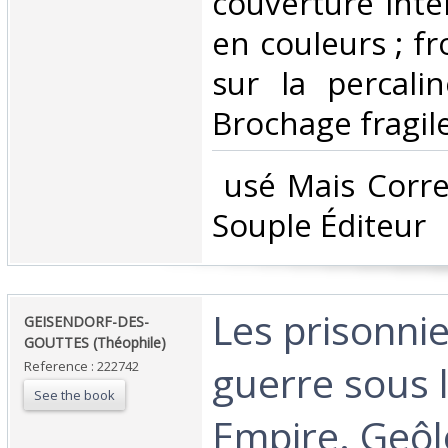
couverture intér
en couleurs ; fr
sur la percalin
Brochage fragile
‎ usé Mais Corr
Souple Éditeur‎
‎Les prisonni
‎GEISENDORF-DES-
GOUTTES (Théophile)‎
guerre sous 
Reference : 222742
See the book
Empire. Geôl