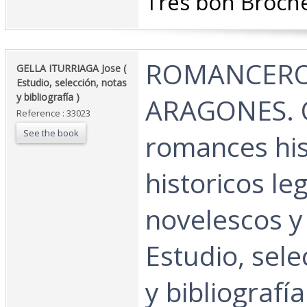
‎Très bon Broché 
‎ROMANCER
‎GELLA ITURRIAGA Jose (
Estudio, selección, notas
y bibliografía ) ‎
ARAGONES. Q
Reference : 33023
See the book
romances his
historicos le
novelescos y 
Estudio, sele
y bibliografí