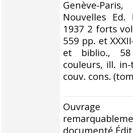
‎Genève-Pari
Nouvelles Ed. 
1937 2 forts vol.
559 pp. et XXXII
et biblio., 5
couleurs, ill. in-
couv. cons. (tom
‎Ouvrage
remarquableme
documenté.Éditi