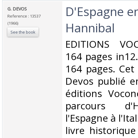
‎D'Espagne en
‎G. DEVOS‎
Reference : 13537
Hannibal‎
(1966)
See the book
‎EDITIONS VO
164 pages in12.
164 pages. Cet
Devos publié e
éditions Vocon
parcours d'
l'Espagne à l'Ital
livre historiqu