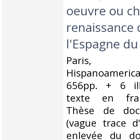
oeuvre ou ch
renaissance 
l'Espagne du 
‎Paris, 
Hispanoamer
656pp. + 6 ill
texte en fran
Thèse de docto
(vague trace d
enlevée du do