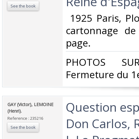
Reine d'Espag
See the book
‎ 1925 Paris, Pl
cartonnage de 
page. ‎
‎PHOTOS SU
Fermeture du 1e
‎Question es
‎GAY (Victor), LEMOINE
(Henri).‎
Don Carlos, R
Reference : 235216
See the book