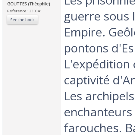
GOUTTES (Théophile)‎
guerre sous 
Reference : 230341
See the book
Empire. Geôl
pontons d'E
L'expédition 
captivité d'A
Les archipels
enchanteurs 
farouches. B