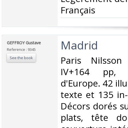
Français ‎
‎Madrid‎
‎GEFFROY Gustave‎
Reference : 9345
‎Paris Nilsso
See the book
IV+164 pp, 
d'Europe. 42 ill
texte et 135 in-
Décors dorés su
plats, tête d