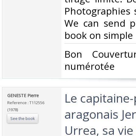
Photographies 
We can send pi
book on simple r
‎Bon Couvertu
numérotée ‎
‎Le capitaine
‎GENESTE Pierre‎
Reference : T112556
aragonais Je
(1978)
See the book
Urrea, sa vie