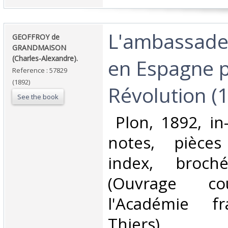
‎L'ambassade
‎GEOFFROY de
GRANDMAISON
(Charles-Alexandre).‎
en Espagne p
Reference : 57829
(1892)
Révolution (1
See the book
‎ Plon, 1892, in
notes, pièces j
index, broch
(Ouvrage co
l'Académie fr
Thiers)‎