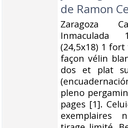
de Ramon Cel
‎Zaragoza C
Inmaculada
(24,5x18) 1 fort
façon vélin blan
dos et plat su
(encuadernació
pleno pergamino
pages [1]. Celu
exemplaires 
tirage limité. B