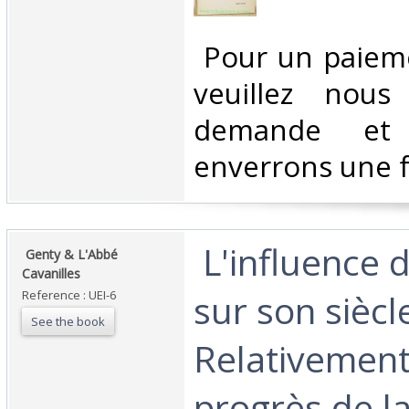
‎ Pour un paiem
veuillez nous
demande et
enverrons une f
‎ L'influence
‎ Genty & L'Abbé
Cavanilles‎
sur son siècl
Reference : UEI-6
See the book
Relativemen
progrès de l