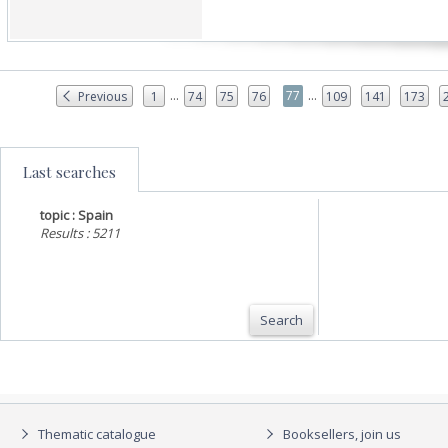
...
...
77
Previous
1
74
75
76
109
141
173
Last searches
topic : Spain
Results : 5211
Search
Thematic catalogue
Booksellers, join us