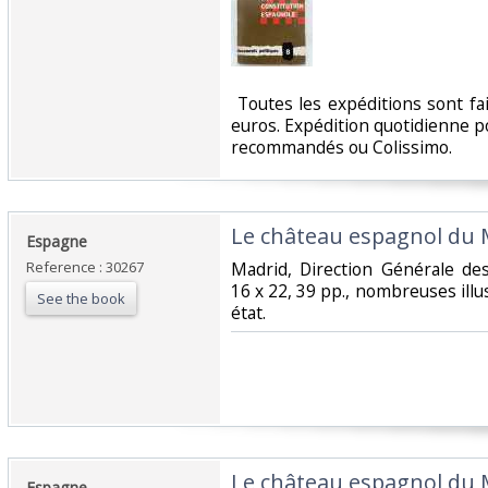
‎ Toutes les expéditions sont f
euros. Expédition quotidienne po
recommandés ou Colissimo. ‎
‎Le château espagnol du 
‎Espagne‎
Reference : 30267
‎Madrid, Direction Générale des
16 x 22, 39 pp., nombreuses ill
See the book
état.‎
‎Le château espagnol du
‎Espagne ‎