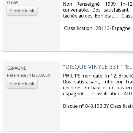
(1909)
‎Non Renseigné. 1909. In-12
convenable, Dos satisfaisant,
See the book
tachée au dos. Bon état. . . . Clas
‎ Classification : 281.13-Espagne‎
‎"DISQUE VINYLE 33T ""EL
‎ESPAGNE‎
Reference : R130008550
‎PHILIPS. non daté. In-12. Broch
Dos satisfaisant, Intérieur fr
See the book
déchirés en haut et en bas en 
espagnol.. . . . Classification : 41
‎Disque n° 843.192 BY Classificat