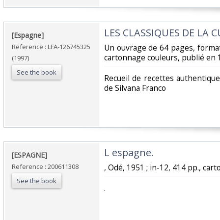
‎LES CLASSIQUES DE LA 
‎[Espagne]‎
Reference : LFA-126745325
‎Un ouvrage de 64 pages, format
cartonnage couleurs, publié en 1
(1997)
See the book
‎Recueil de recettes authentique
de Silvana Franco‎
‎L espagne. ‎
‎[ESPAGNE]‎
Reference : 200611308
‎, Odé, 1951 ; in-12, 414 pp., cart
See the book
‎.‎