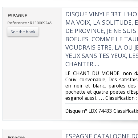
‎DISQUE VINYLE 33T L'
‎ESPAGNE‎
MA VOIX, LA SOLITUDE, 
Reference : R130009245
DE PROVINCE, JE NE SUI
See the book
BOEUFS, COMME LE TAU
VOUDRAIS ETRE, LA OU J
YEUX SANS TES YEUX, L
CHANTER....‎
‎LE CHANT DU MONDE. non daté
Couv. convenable, Dos satisfais
en noir et blanc, paroles des 
pochette et quatre poetes d'Es
esganol aussi.. . . . Classification
‎Disque n° LDX 74433 Classificati
‎ESPAGNE CATALOGNE D
‎Espagne‎