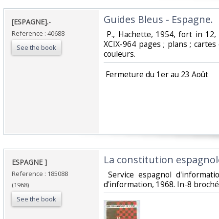
‎Guides Bleus - Espagne.‎
‎[ESPAGNE].-‎
Reference : 40688
‎ P., Hachette, 1954, fort in 12
XCIX-964 pages ; plans ; cartes
See the book
couleurs. ‎
‎ Fermeture du 1er au 23 Août‎
‎La constitution espagnole
‎ESPAGNE ]‎
Reference : 185088
‎ Service espagnol d'informat
d'information, 1968. In-8 broché
(1968)
See the book