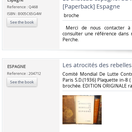
[Paperback] Espagne‎
Reference : Q468
ISBN : B005C65G4W
‎ broche ‎
See the book
‎ Merci de nous contacter à 
consulter une référence dans 
Perche.‎
‎Les atrocités des rebelle
‎ESPAGNE‎
Reference : 204712
‎Comité Mondial De Lutte Cont
Paris S.D.(1936) Plaquette in-8
See the book
brochée. EDITION ORIGINALE rar