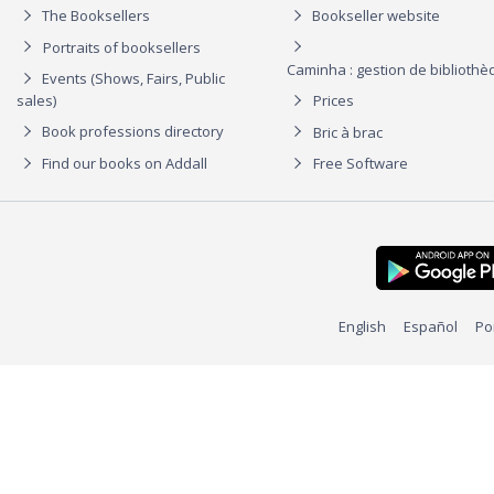
The Booksellers
Bookseller website
Portraits of booksellers
Caminha : gestion de biblioth
Events (Shows, Fairs, Public
sales)
Prices
Book professions directory
Bric à brac
Find our books on Addall
Free Software
English
Español
Po