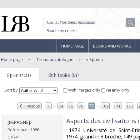
Search by criteria
HOME PAGE
BOOKS AND WORKS
Home page
Thematic catalogue
Spain
Spain (5211)
Sub topics (61)
Sort by
With images only
Nearby only
...
...
77
Previous
1
74
75
76
109
141
173
‎Aspects des civilisations 
‎[ESPAGNE].-‎
Reference : 1086
‎ 1974 Université de Saint-Etie
1974, grand in 8 broché, 149 pag
(1974)