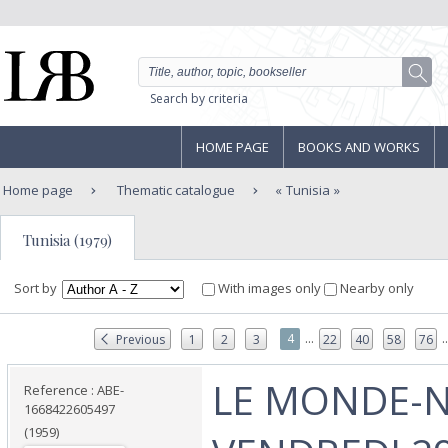
Search by criteria
HOME PAGE
BOOKS AND WORKS
Home page
Thematic catalogue
Tunisia
Tunisia (1979)
Sort by
With images only
Nearby only
...
..
4
Previous
1
2
3
22
40
58
76
‎LE MONDE-N
Reference : ABE-
1668422605497
(1959)