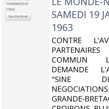
‎LE MONDE-N
1549068603239
(1963)
SAMEDI 19 J
See the book
1963‎
‎CONTRE L'A
PARTENAIRES
COMMUN L
DEMANDE L'A
"SINE D
NEGOCIATIO
GRANDE-BRET
CROIRONS PLU