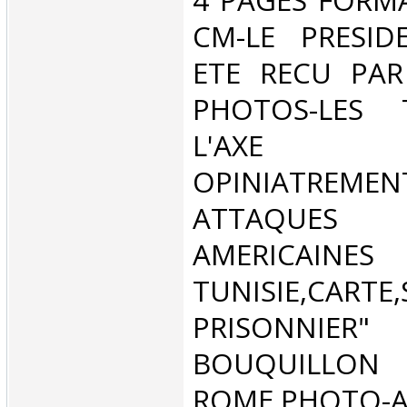
‎4 PAGES FORM
CM-LE PRESID
ETE RECU PAR
PHOTOS-LES 
L'AXE R
OPINIATR
ATTAQUE
AMERICA
TUNISIE,CARTE
PRISONNIER"
BOUQUILLO
ROME,PHOT