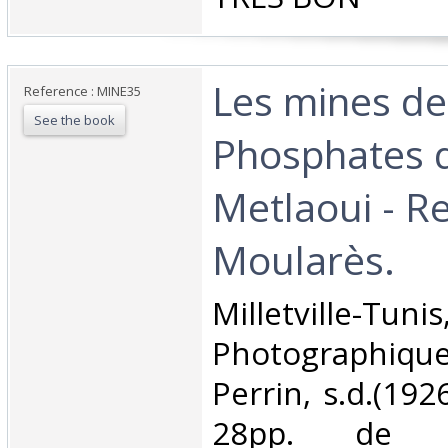
‎Les mines de
Reference : MINE35
See the book
Phosphates 
Metlaoui - R
Moularès.‎
‎Milletville-T
Photographiq
Perrin, s.d.(192
28pp. de re