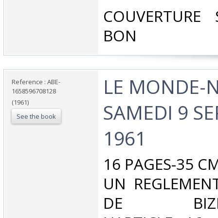
‎COUVERTURE 
BON‎
‎LE MONDE-N
Reference : ABE-
1658596708128
(1961)
SAMEDI 9 S
See the book
1961‎
‎16 PAGES-35 C
UN REGLEMENT
DE BIZERT