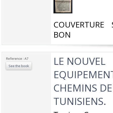
‎COUVERTURE 
BON‎
‎LE NOUVEL
Reference : A7
See the book
EQUIPEMEN
CHEMINS DE
TUNISIENS.‎