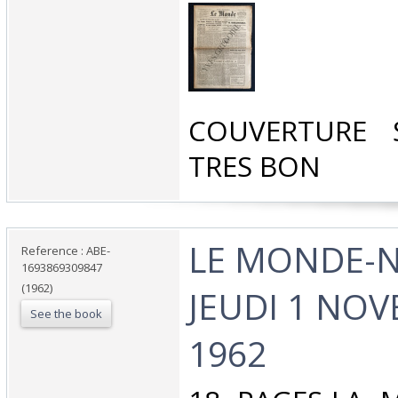
‎COUVERTURE 
TRES BON‎
‎LE MONDE-N
Reference : ABE-
1693869309847
(1962)
JEUDI 1 NO
See the book
1962‎