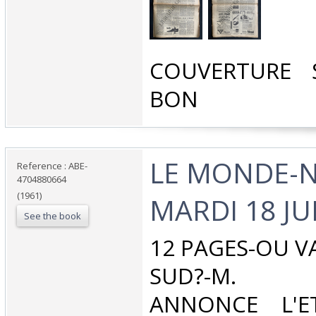
‎COUVERTURE 
BON‎
‎LE MONDE-N
Reference : ABE-
4704880664
(1961)
MARDI 18 JUI
See the book
‎12 PAGES-OU V
SUD?-M. 
ANNONCE L'ET