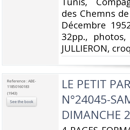
‎Tunis, Compa
des Chemns de 
Décembre 1952.
32pp., photos,
JULLIERON, croqui
‎LE PETIT PA
Reference : ABE-
11850160183
(1943)
N°24045-SAM
See the book
DIMANCHE 2 