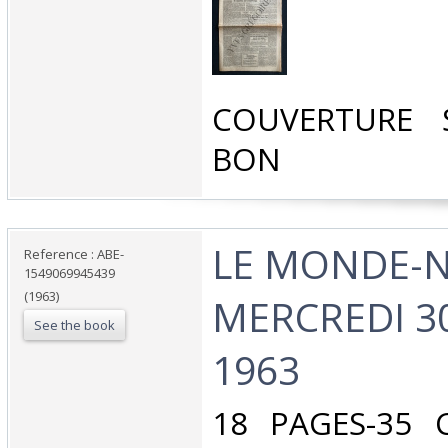
‎COUVERTURE 
BON‎
‎LE MONDE-N
Reference : ABE-
1549069945439
(1963)
MERCREDI 30
See the book
1963‎
‎18 PAGES-35