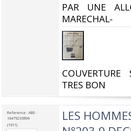
PAR UNE ALL
MARECHAL-‎
‎COUVERTURE 
TRES BON‎
‎LES HOMME
Reference : ABE-
16479230894
(1911)
N°203-9 DE