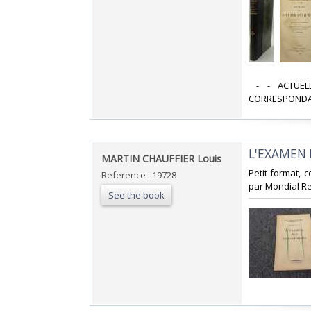
‎ - - ACTU
CORRESPONDAN
‎L'EXAMEN 
‎MARTIN CHAUFFIER Louis‎
‎Petit format,
Reference : 19728
par Mondial Re
See the book