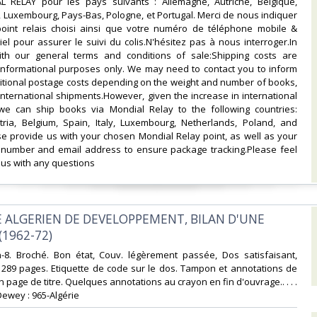
L RELAY pour les pays suivants : Allemagne, Autriche, Belgique,
e, Luxembourg, Pays-Bas, Pologne, et Portugal. Merci de nous indiquer
point relais choisi ainsi que votre numéro de téléphone mobile &
el pour assurer le suivi du colis.N'hésitez pas à nous interroger.In
th our general terms and conditions of sale:Shipping costs are
 informational purposes only. We may need to contact you to inform
itional postage costs depending on the weight and number of books,
 international shipments.However, given the increase in international
 we can ship books via Mondial Relay to the following countries:
ria, Belgium, Spain, Italy, Luxembourg, Netherlands, Poland, and
se provide us with your chosen Mondial Relay point, as well as your
number and email address to ensure package tracking.Please feel
 us with any questions‎
E ALGERIEN DE DEVELOPPEMENT, BILAN D'UNE
1962-72)‎
In-8. Broché. Bon état, Couv. légèrement passée, Dos satisfaisant,
s. 289 pages. Etiquette de code sur le dos. Tampon et annotations de
 page de titre. Quelques annotations au crayon en fin d'ouvrage.. . . .
Dewey : 965-Algérie‎