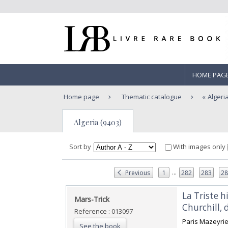
HOME PAG
Home page
Thematic catalogue
Algeri
Algeria (9403)
Sort by
With images only
...
Previous
1
282
283
2
‎La Triste 
‎Mars-Trick‎
Churchill,
Reference : 013097
‎Paris Mazeyrie,
See the book