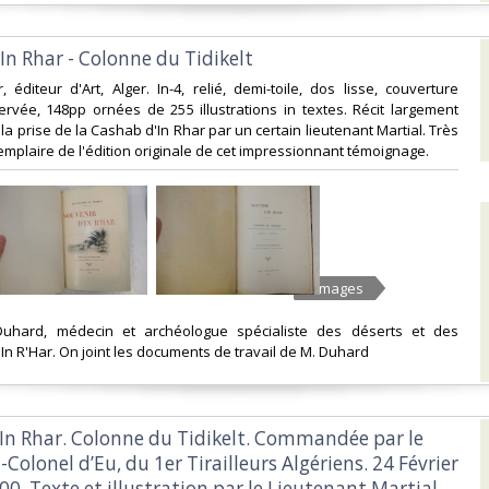
'In Rhar - Colonne du Tidikelt‎
r, éditeur d'Art, Alger. In-4, relié, demi-toile, dos lisse, couverture
ervée, 148pp ornées de 255 illustrations in textes. Récit largement
a prise de la Cashab d'In Rhar par un certain lieutenant Martial. Très
emplaire de l'édition originale de cet impressionnant témoignage.‎
4 Images
-P. Duhard, médecin et archéologue spécialiste des déserts et des
n R'Har. On joint les documents de travail de M. Duhard‎
d’In Rhar. Colonne du Tidikelt. Commandée par le
Colonel d’Eu, du 1er Tirailleurs Algériens. 24 Février
00. Texte et illustration par le Lieutenant Martial,