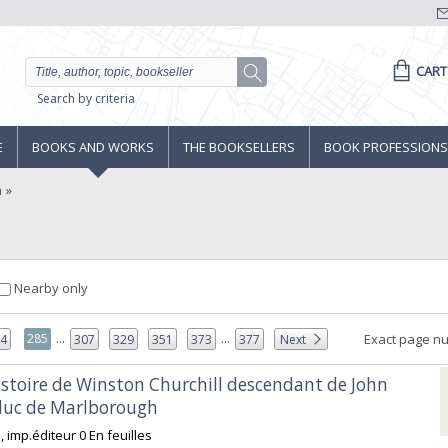
CART
Search by criteria
E
BOOKS AND WORKS
THE BOOKSELLERS
BOOK PROFESSIONS
a
Nearby only
...
...
285
Exact page n
84
307
329
351
373
377
Next
histoire de Winston Churchill descendant de John
 duc de Marlborough‎
 imp.éditeur 0 En feuilles ‎