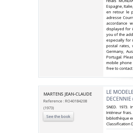
relais MONDIA
Espagne, Itali
en retour le 
adresse Courri
accordance wi
displayed for
you of the add
especially for
postal rates,
Germany, Aust
Portugal. Plea
mobile phone 
free to contact
‎LE MODEL
‎MARTENS JEAN-CLAUDE‎
DECENNIE (
Reference : RO40184208
‎SNED. 1973. 
(1973)
Intérieur frai
See the book
bibliothèque en
Classification 