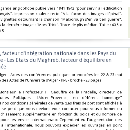
agande anglophobe publié vers 1941 1942 "pour servir à l'édification
nçais". Impression couleur recto "A la façon des Images d'Epinal".
 vignettes détournant la chanson "Malborough s'en va t'en guerre".
la dernière image : "Mars-Trick". Trace de plis médian. Taille : 40,5 x
 0‎
, facteur d'intégration nationale dans les Pays du
e - Les Etats du Maghreb, facteur d'équilibre en
ée‎
'Alger - Actes des conférences publiques prononcées les 22 & 23 mai
e des Actes de l'Université d'Alger - In-8 - broché - 23 pages‎
 Monsieur le Professeur P. Geouffre de la Pradelle, directeur de
d'Etudes Politiques d'Aix-en-Provence, en déférent hommage"
nos conditions générales de vente :Les frais de port sont affichés à
f. Il se peut que nous devions vous contacter pour vous informer du
anchissement supplémentaire en fonction du poids et du nombre de
ut pour les envois internationaux Cependant vu l'augmentation des
x à l'internationale, nous pouvons expédier les ouvrages en point