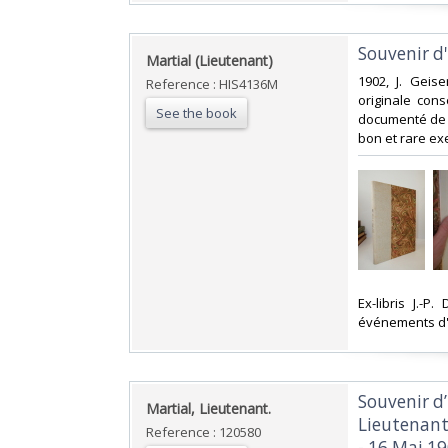
‎Souvenir d
‎Martial (Lieutenant)‎
‎1902, J. Geise
Reference : HIS4136M
originale cons
See the book
documenté de l
bon et rare ex
‎Ex-libris J.
événements d'I
‎Souvenir 
‎Martial, Lieutenant.‎
Lieutenant-
Reference : 120580
- 16 Mai 19