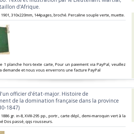
illon d’Afrique.‎
ser 1901, 310x220mm, 144pages, broché. Percaline souple verte, muette. ‎
xte 1 planche hors-texte carte, Pour un paiement via PayPal, veuillez
la demande et nous vous enverrons une facture PayPal‎
d'un officier d'état-major. Histoire de
ement de la domination française dans la province
30-1847)‎
 1886 gr. in-8, XVIII-295 pp., portr., carte dépl., demi-maroquin vert à la
né Dos passé, qqs rousseurs.‎