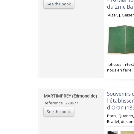
See the book
du 2me Bata
‎ Alger, J. Gei
‎ photos in-te
nous en faire 
‎Souvenirs 
‎MARTIMPREY (Edmond de)‎
l'établiss
Reference : 228677
d'Oran (18
See the book
‎Paris, Quantin,
Bradel, dos or