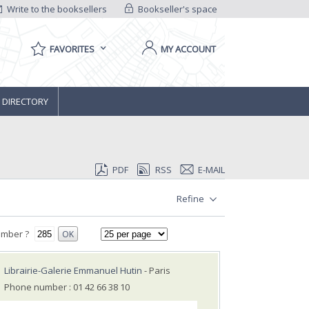
Write to the booksellers
Bookseller's space
FAVORITES
MY ACCOUNT
 DIRECTORY
PDF
RSS
E-MAIL
Refine
umber ?
OK
Librairie-Galerie Emmanuel Hutin
- Paris
Phone number : 01 42 66 38 10