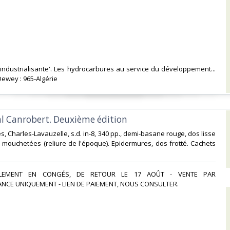
 'industrialisante'. Les hydrocarbures au service du développement...
Dewey : 965-Algérie‎
al Canrobert. Deuxième édition‎
es, Charles-Lavauzelle, s.d. in-8, 340 pp., demi-basane rouge, dos lisse
 mouchetées (reliure de l'époque). Epidermures, dos frotté. Cachets
ELLEMENT EN CONGÉS, DE RETOUR LE 17 AOÛT - VENTE PAR
CE UNIQUEMENT - LIEN DE PAIEMENT, NOUS CONSULTER.‎