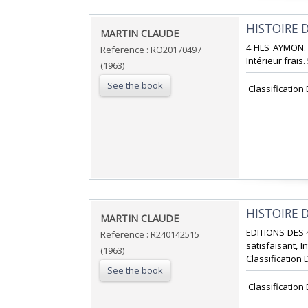
‎HISTOIRE 
‎MARTIN CLAUDE‎
‎4 FILS AYMON.
Reference : RO20170497
Intérieur frais.
(1963)
See the book
‎ Classification
‎HISTOIRE 
‎MARTIN CLAUDE‎
‎EDITIONS DES 
Reference : R240142515
satisfaisant, I
(1963)
Classification 
See the book
‎ Classification