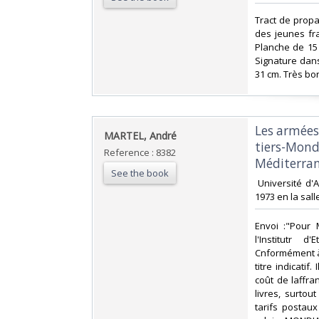
‎Tract de prop
des jeunes fra
Planche de 15
Signature dans 
31 cm. Très bon
‎Les armées
‎MARTEL, André ‎
tiers-Mond
Reference : 8382
Méditerran
See the book
‎ Université d
1973 en la sall
‎Envoi :"Pour
l'Institutr 
Cnformément à 
titre indicati
coût de laffr
livres, surto
tarifs postau