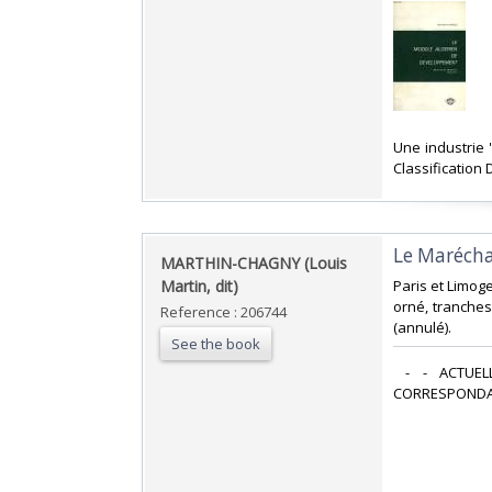
‎Une industrie
Classification 
‎Le Maréch
‎MARTHIN-CHAGNY (Louis
Martin, dit)‎
‎Paris et Limog
orné, tranches
Reference : 206744
(annulé).‎
See the book
‎ - - ACTU
CORRESPONDAN