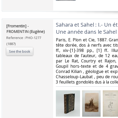
‎Sahara et Sahel : I.- Un é
‎[Fromentin] - ‎
Une année dans le Sahel‎
‎FROMENTIN (Eugène)‎
Reference : PHO-1277
‎Paris, E. Plon et Cie, 1887. Gra
(1887)
tête dorée, dos à nerfs avec ti
ff., xiv-[1]-398 pp., [1] ff.. I
See the book
tableaux de l'auteur, de 12 ea
par Le Rat, Courtry et Rajon,
Goupil hors-texte et de 4 gra
Conrad Kilian , géologue et exp
Chasseloup-Laubat , peu de rous
3 feuillets gondolés dus à la colle