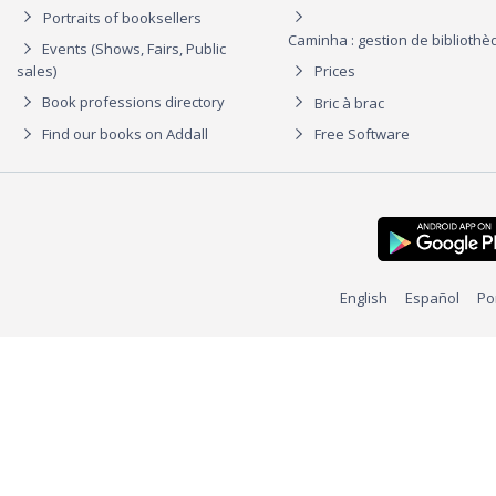
Portraits of booksellers
Caminha : gestion de biblioth
Events (Shows, Fairs, Public
sales)
Prices
Book professions directory
Bric à brac
Find our books on Addall
Free Software
English
Español
Po