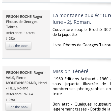
‎La montagne aux écriture
‎FRISON-ROCHE Roger
lune - 2). Roman.‎
Photos de Georges
Tairraz.‎
‎Couverture souple. Broché. 30
Reference : 148098
de la jaquette.‎
(1952)
‎Livre. Photos de Georges Tairraz
See the book
‎Mission Ténéré‎
‎FRISON-ROCHE, Roger -
VALS, Pierre -
‎ 1960 Editions Arthaud - 1960 
MONTANGERAND, Henri
sous jaquette illustrée de 
- HEU, Roland‎
nombreuses photographies en 
texte‎
Reference : 92864
(1960)
‎Bon état - Quelques rousseur
See the book
légèrement tassés - Bords de la j