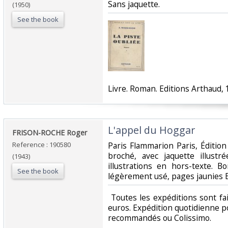
Sans jaquette.‎
(1950)
See the book
‎Livre. Roman. Editions Arthaud, 1
‎L'appel du Hoggar‎
‎FRISON-ROCHE Roger ‎
Reference : 190580
‎Paris Flammarion Paris, Éditio
broché, avec jaquette illust
(1943)
illustrations en hors-texte. B
See the book
légèrement usé, pages jaunies B
‎ Toutes les expéditions sont f
euros. Expédition quotidienne po
recommandés ou Colissimo. ‎