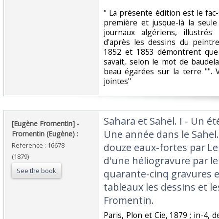
‎" La présente édition est le fac-
première et jusque-là la seul
journaux algériens, illustré
d'après les dessins du peintr
1852 et 1853 démontrent que 
savait, selon le mot de baudelai
beau égarées sur la terre "".
jointes" ‎
‎Sahara et Sahel. I - Un ét
‎[Eugène Fromentin] - ‎
Une année dans le Sahel. 
‎Fromentin (Eugène) :‎
Reference : 16678
douze eaux-fortes par Ler
(1879)
d'une héliogravure par le
See the book
quarante-cinq gravures en
tableaux les dessins et l
Fromentin.‎
‎Paris, Plon et Cie, 1879 ; in-4,