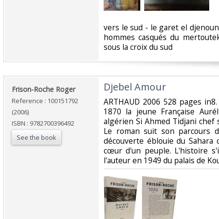
‎vers le sud - le garet el djenoun
hommes casqués du mertoutek - 
sous la croix du sud ‎
‎Djebel Amour‎
‎Frison-Roche Roger‎
Reference : 100151792
‎ARTHAUD 2006 528 pages in8. 
1870 la jeune Française Auré
(2006)
algérien Si Ahmed Tidjani chef s
ISBN : 9782700396492
Le roman suit son parcours de
See the book
découverte éblouie du Sahara o
cœur d'un peuple. L'histoire s
l'auteur en 1949 du palais de Ko