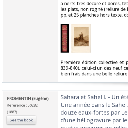
à nerfs très décoré et dorés, têt
les plats, non rogné (reliure de l'
pp. et 25 planches hors texte, don
‎Première édition collective et p
839-840), celui-ci un des neuf ce
bien frais dans une belle reliure 
‎Sahara et Sahel I. - Un ét
‎FROMENTIN (Eugène)‎
Une année dans le Sahel. 
Reference : 50282
douze eaux-fortes par Le 
(1887)
d’une héliogravure par le
See the book
quatre gravures en relief