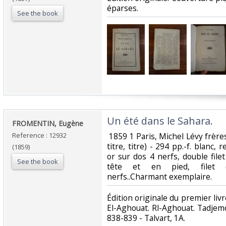
éparses.‎
See the book
‎Un été dans le Sahara.‎
‎FROMENTIN, Eugène‎
Reference : 12932
‎ 1859 1 Paris, Michel Lévy frères,
titre, titre) - 294 pp.-f. blanc, 
(1859)
or sur dos 4 nerfs, double filet
See the book
tête et en pied, filet d
nerfs..Charmant exemplaire. ‎
‎Édition originale du premier l
El-Aghouat. Rl-Aghouat. Tadjemou
838-839 - Talvart, 1A. ‎