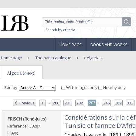
Search by criteria
HOME PAGE
BOOKS AND WORKS
Home page
Thematic catalogue
Algeria
Algeria (9403)
Sort by
With images only
Nearby only
...
...
203
Previous
1
200
201
202
246
289
332
‎Considérations sur la déf
‎FRISCH (René-Jules)‎
Tunisie et l'armee D'Afriq
Reference : 38287
(1899)
‎Charles Lavauzelle, 1899 1899