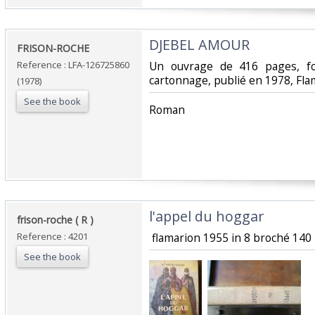
‎DJEBEL AMOUR‎
‎FRISON-ROCHE‎
Reference : LFA-126725860
‎Un ouvrage de 416 pages, f
cartonnage, publié en 1978, Fla
(1978)
See the book
‎Roman‎
‎l'appel du hoggar‎
‎frison-roche ( R )‎
Reference : 4201
‎ flamarion 1955 in 8 broché 140 
See the book