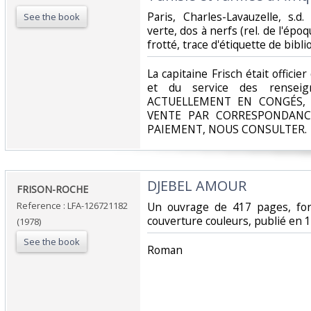
‎Paris, Charles-Lavauzelle, s.
See the book
verte, dos à nerfs (rel. de l'épo
frotté, trace d'étiquette de bibli
‎La capitaine Frisch était officie
et du service des renseig
ACTUELLEMENT EN CONGÉS, 
VENTE PAR CORRESPONDANC
PAIEMENT, NOUS CONSULTER.‎
‎DJEBEL AMOUR‎
‎FRISON-ROCHE‎
Reference : LFA-126721182
‎Un ouvrage de 417 pages, f
couverture couleurs, publié en 1
(1978)
See the book
‎Roman‎