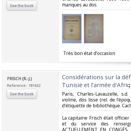
manques au dos.‎
See the book
‎ Très bon état d’occasion ‎
‎Considérations sur la déf
‎FRISCH (R.-J.)‎
Tunisie et l'armée d'Afriq
Reference : 181632
‎Paris, Charles-Lavauzelle, s.
See the book
violine, dos lisse (rel. de l'époq
d'étiquette de bibliothèque. Cach
‎La capitaine Frisch était officie
et du service des renseig
ACTUELLEMENT EN CONGÉS, 