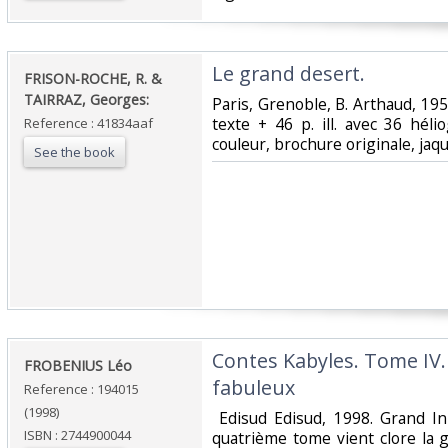
‎Le grand desert.‎
‎FRISON-ROCHE, R. &
TAIRRAZ, Georges:‎
‎Paris, Grenoble, B. Arthaud, 1951
texte + 46 p. ill. avec 36 hél
Reference : 41834aaf
couleur, brochure originale, jaquet
See the book
‎Contes Kabyles. Tome IV
‎FROBENIUS Léo‎
fabuleux‎
Reference : 194015
(1998)
‎ Edisud Edisud, 1998. Grand 
ISBN : 2744900044
quatrième tome vient clore la 