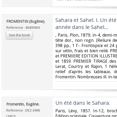
‎Sahara et Sahel. I. Un ét
‎FROMENTIN (Eugène). ‎
année dans le Sahel…‎
Reference : 46400456
‎, Paris, Plon, 1879; in-4, demi-
See the book
tête dor., non rogn. (Reliure de l
398 pp., 1 f.- Frontispice et 24 
sur vélin, frais et bien relié
et PREMIERE EDITION ILLUSTREE
et 1859. PREMIER TIRAGE des 
Lerat, Courtry et Rajon, 1 hé
relief d'après les tableaux, 
Fromentin. Nombreuses ill. in-text
‎Un été dans le Sahara. ‎
‎Fromentin, Eugène.‎
Reference : DEZ-3496
‎Paris, Lévy, 1857. In-12, broc
Edition originale. Couverture pi
(1857)