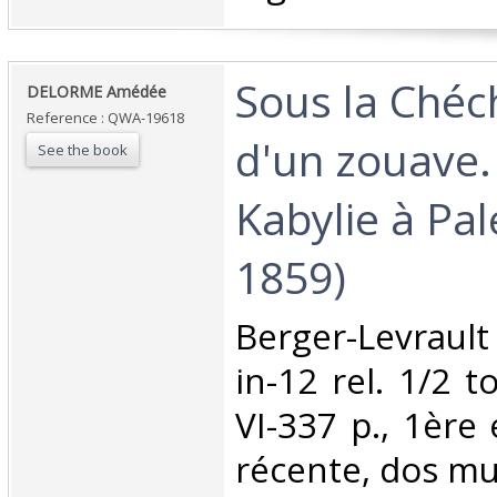
‎Sous la Chéc
‎DELORME Amédée ‎
Reference : QWA-19618
d'un zouave.
See the book
Kabylie à Pal
1859) ‎
‎Berger-Levraul
in-12 rel. 1/2 to
VI-337 p., 1ère 
récente, dos mue