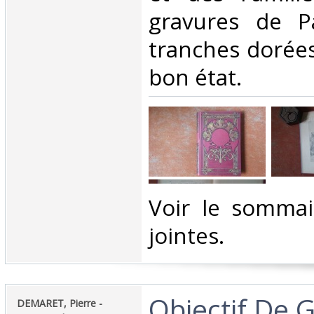
gravures de P
tranches dorées,
bon état. ‎
‎Voir le somma
jointes. ‎
‎Objectif De G
‎DEMARET, Pierre -