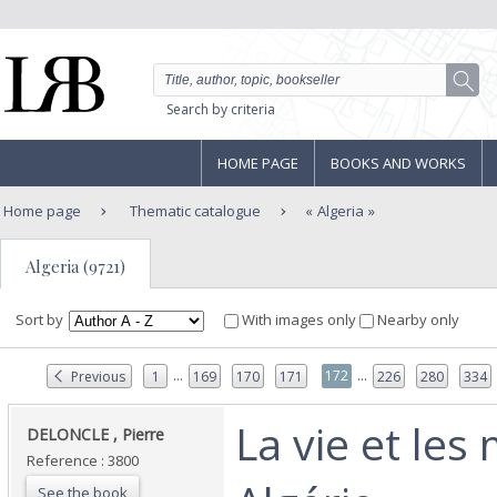
Search by criteria
HOME PAGE
BOOKS AND WORKS
Home page
Thematic catalogue
Algeria
Algeria (9721)
Sort by
With images only
Nearby only
...
...
172
Previous
1
169
170
171
226
280
334
‎La vie et le
‎DELONCLE , Pierre ‎
Reference : 3800
See the book