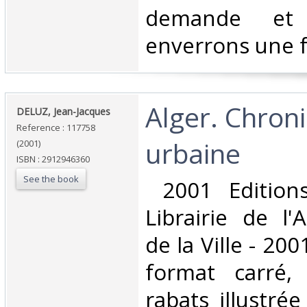
demande et
enverrons une f
‎Alger. Chron
‎DELUZ, Jean-Jacques‎
Reference : 117758
urbaine‎
(2001)
ISBN : 2912946360
See the book
‎ 2001 Editio
Librairie de l'
de la Ville - 200
format carré,
rabats illustré