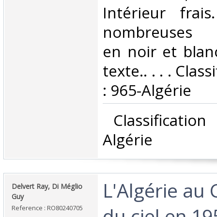
Intérieur frai
nombreuses p
en noir et blan
texte.. . . . Cla
: 965-Algérie‎
‎ Classificatio
Algérie‎
‎L'Algérie au
‎Delvert Ray, Di Méglio
Guy‎
du ciel en 19
Reference : RO80240705