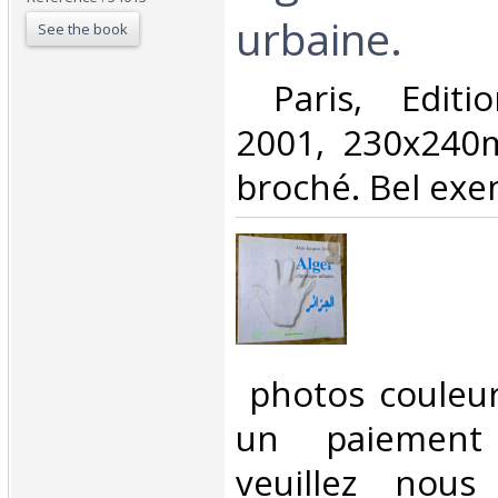
urbaine.‎
See the book
‎ Paris, Edit
2001, 230x240
broché. Bel exem
‎ photos couleu
un paiement 
veuillez nous