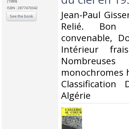
(1989)
ISBN : 2877470342
‎Jean-Paul Gisse
See the book
Relié. Bon 
convenable, Dos
Intérieur fra
Nombreus
monochromes hor
Classification
Algérie‎