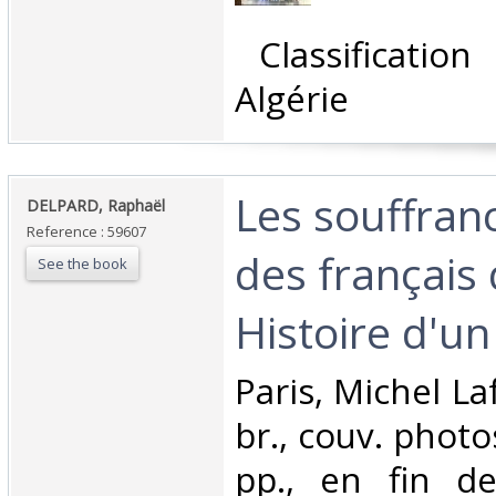
‎ Classificatio
Algérie‎
‎Les souffran
‎DELPARD, Raphaël‎
Reference : 59607
des français 
See the book
Histoire d'un
‎Paris, Michel La
br., couv. photo
pp., en fin d