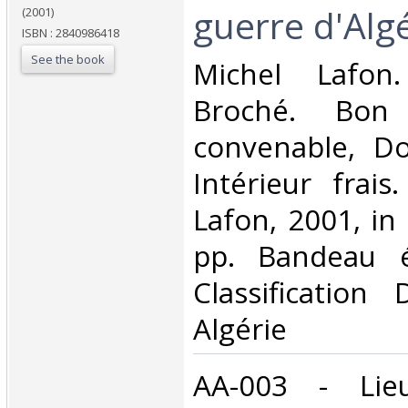
guerre d'Algér
(2001)
ISBN : 2840986418
See the book
‎Michel Lafon
Broché. Bon 
convenable, Dos
Intérieur frais
Lafon, 2001, in
pp. Bandeau éd
Classification
Algérie‎
‎AA-003 - Lie