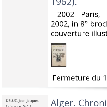
1962).‎
‎ 2002 Paris, 
2002, in 8° broc
couverture illust
‎ Fermeture du 1
‎Alger. Chron
‎DELUZ, Jean-Jacques.‎
Reference : 54013