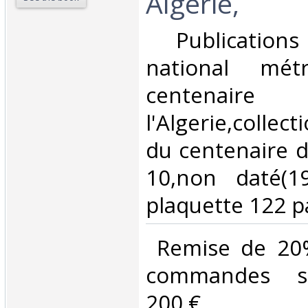
Algérie, ‎
‎ Publicatio
national métr
centen
l'Algerie,collec
du centenaire de
10,non daté(1
plaquette 122 pa
‎ Remise de 20
commandes su
200 €‎