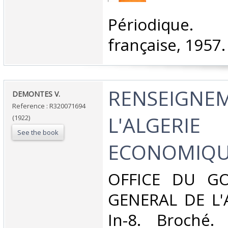
‎Périodique.
française, 1957.‎
‎RENSEIGNE
‎DEMONTES V.‎
Reference : R320071694
L'ALGERIE
(1922)
See the book
ECONOMIQU
‎OFFICE DU G
GENERAL DE L'A
In-8. Broché. 