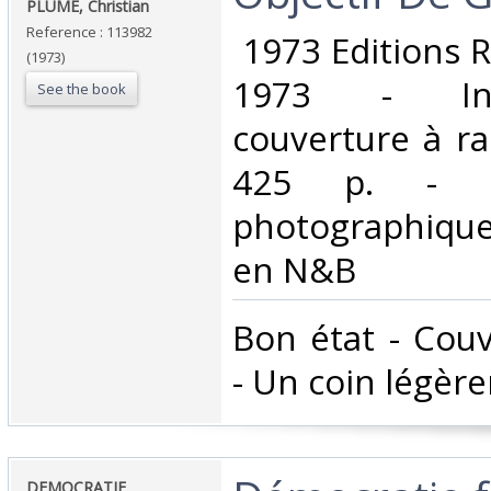
PLUME, Christian‎
Reference : 113982
‎ 1973 Editions 
(1973)
1973 - In-
See the book
couverture à rab
425 p. - Re
photographiqu
en N&B‎
‎Bon état - Cou
- Un coin légère
‎DEMOCRATIE