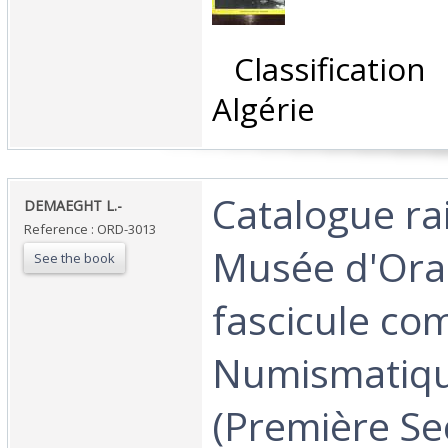
‎ Classificatio
Algérie‎
‎Catalogue r
‎DEMAEGHT L.-‎
Reference : ORD-3013
Musée d'Ora
See the book
fascicule co
Numismatiqu
(Première Se