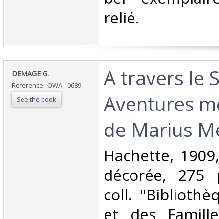
relié.‎
‎A travers le 
‎DEMAGE G. ‎
Reference : QWA-10689
Aventures me
See the book
de Marius Me
‎Hachette, 1909,
décorée, 275 
coll. "Biblioth
et des Famille