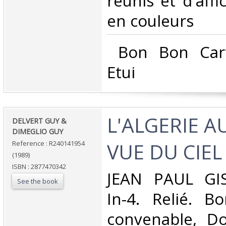
réunis et d'affi
en couleurs‎
‎ Bon Bon Car
Etui‎
‎L'ALGERIE 
‎DELVERT GUY &
DIMEGLIO GUY‎
VUE DU CIEL 
Reference : R240141954
(1989)
ISBN : 2877470342
‎JEAN PAUL GI
See the book
In-4. Relié. B
convenable, Dos