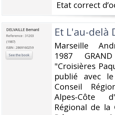
‎ Etat correct d’o
‎Et L'au-delà 
‎DELVAILLE Bernard‎
Reference : 31203
(1987)
‎Marseille An
ISBN : 2869160259
1987 GRAND 
See the book
"Croisières Paq
publié avec l
Conseil Régio
Alpes-Côte d'
Régional de la 