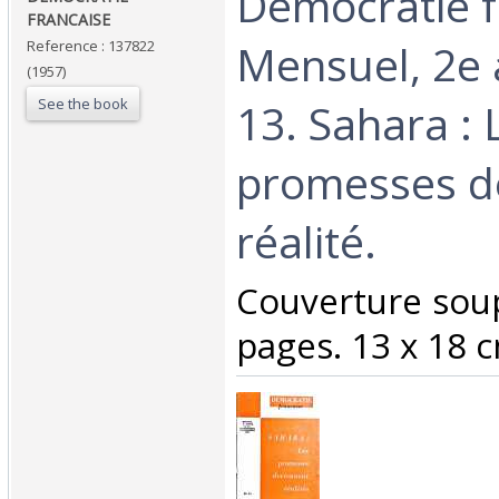
‎Démocratie f
FRANCAISE ‎
Mensuel, 2e
Reference : 137822
(1957)
See the book
13. Sahara : 
promesses d
réalité.‎
‎Couverture sou
pages. 13 x 18 c