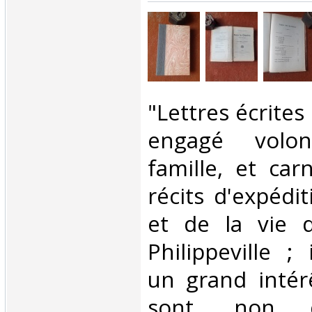
‎"Lettres écrite
engagé volon
famille, et car
récits d'expédi
et de la vie 
Philippeville ;
un grand intérê
sont, non d'