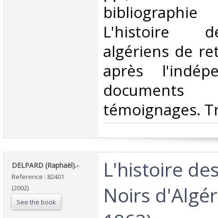
bibliographi
L'histoire d
algériens de re
après l'indép
document
témoignages. Tr
‎L'histoire de
‎DELPARD (Raphaël).-‎
Reference : 82401
Noirs d'Algér
(2002)
See the book