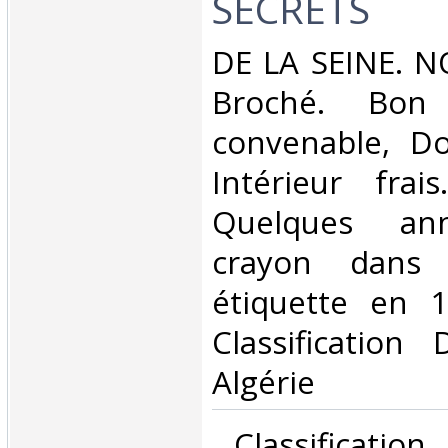
SECRETS‎
‎DE LA SEINE. N
Broché. Bon 
convenable, Dos
Intérieur frai
Quelques ann
crayon dans 
étiquette en 1e
Classification
Algérie‎
‎ Classificatio