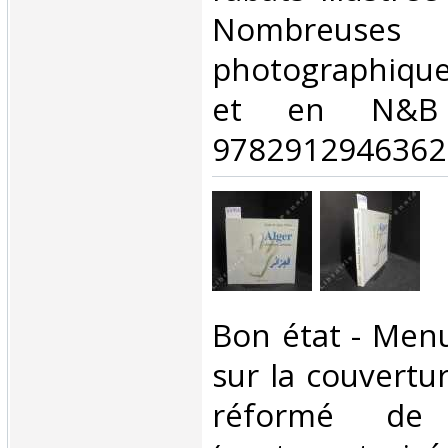
Nombreuses r
photographique
et en N&B
9782912946362‎
‎Bon état - Men
sur la couvertu
réformé de b