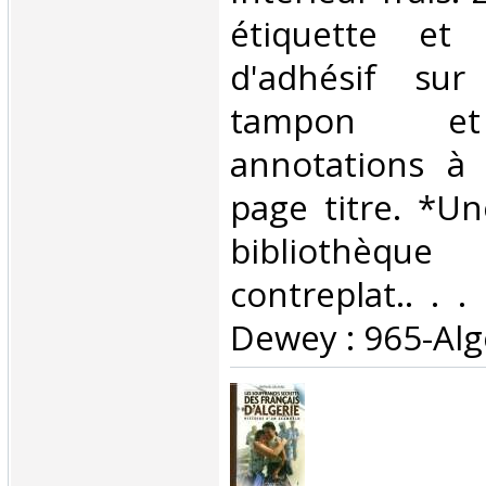
étiquette et
d'adhésif su
tampon et
annotations à 
page titre. *U
bibliothèqu
contreplat.. . . 
Dewey : 965-Algé