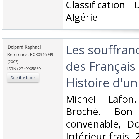
Classification
Algérie‎
‎Les souffran
‎Delpard Raphaël‎
Reference : RO30346949
des Français 
(2007)
ISBN : 2749905869
Histoire d'un
See the book
‎Michel Lafon
Broché. Bon 
convenable, Dos
Intérieur frais.