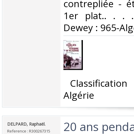
contrepliée - é
1er plat.. . . .
Dewey : 965-Algé
‎ Classificatio
Algérie‎
‎20 ans penda
‎DELPARD, Raphaël.‎
Reference : R300267315