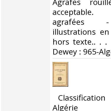
Agrafes rouill
acceptable.
agrafées 
illustrations e
hors texte.. . . 
Dewey : 965-Algé
‎ Classificatio
Algérie‎