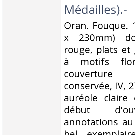
Médailles).-‎
‎Oran. Fouque. 
x 230mm) dos
rouge, plats et
à motifs flor
couvertur
conservée, IV, 2
auréole claire
début d'ou
annotations au
bel exemplair