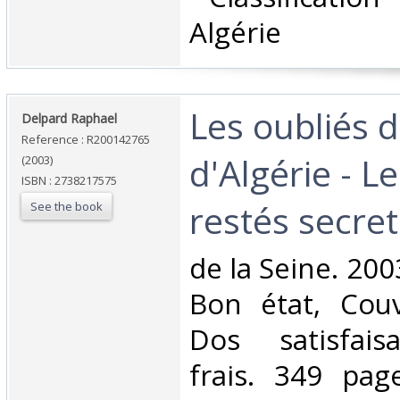
Algérie‎
‎Les oubliés 
‎Delpard Raphael‎
Reference : R200142765
d'Algérie - L
(2003)
ISBN : 2738217575
restés secrets
See the book
‎de la Seine. 200
Bon état, Couv
Dos satisfaisa
frais. 349 pag