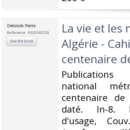
‎La vie et le
‎Deloncle Pierre‎
Reference : R320163720
Algérie - Cah
See the book
centenaire de 
‎Publication
national métr
centenaire de 
daté. In-8. 
d'usage, Couv