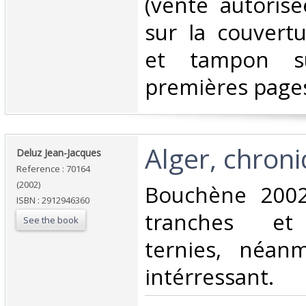
(vente autorisé
sur la couvertu
et tampon s
premières pages)
‎Alger, chron
‎Deluz Jean-Jacques‎
Reference : 70164
(2002)
‎Bouchène 2002
ISBN : 2912946360
tranches et 
See the book
ternies, néan
intérressant. ‎