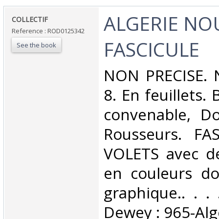
‎ALGERIE NO
‎COLLECTIF‎
Reference : ROD0125342
FASCICULE‎
See the book
‎NON PRECISE. 
8. En feuillets.
convenable, Dos
Rousseurs. FA
VOLETS avec des
en couleurs do
graphique.. . . 
Dewey : 965-Algé