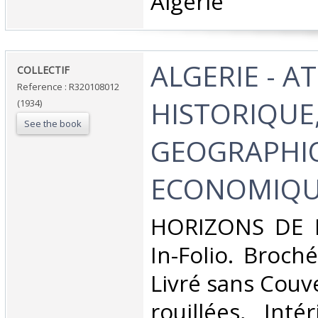
Algérie‎
‎ALGERIE - A
‎COLLECTIF‎
Reference : R320108012
HISTORIQUE
(1934)
See the book
GEOGRAPHI
ECONOMIQU
‎HORIZONS DE 
In-Folio. Broché
Livré sans Couv
rouillées, Inté