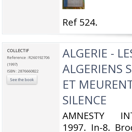
‎Ref 524. ‎
‎ALGERIE - LE
‎COLLECTIF‎
Reference : R260192706
ALGERIENS 
(1997)
ISBN : 2876660822
ET MEURENT
See the book
SILENCE‎
‎AMNESTY INT
1997. In-8. Bro