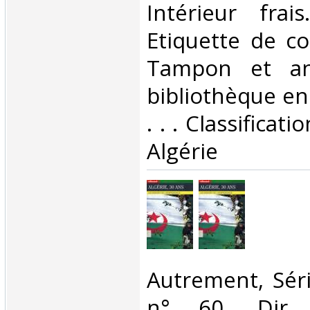
Intérieur frai
Etiquette de co
Tampon et an
bibliothèque en 
. . . Classificat
Algérie‎
‎Autrement, Sér
n° 60. Dir.