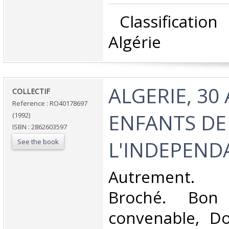
‎ Classificatio
Algérie‎
‎ALGERIE, 30
‎COLLECTIF‎
Reference : RO40178697
ENFANTS DE
(1992)
ISBN : 2862603597
L'INDEPEND
See the book
‎Autrement. 
Broché. Bon 
convenable, Dos