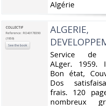
Algérie‎
‎ALGERIE,
‎COLLECTIF‎
Reference : RO40178390
DEVELOPPEM
(1959)
See the book
‎Service de l
ALger. 1959. I
Bon état, Couv
Dos satisfaisa
frais. 120 page
nombreux gr