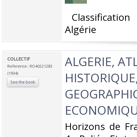
‎ Classificatio
Algérie‎
‎ALGERIE, AT
‎COLLECTIF‎
Reference : RO40221283
HISTORIQUE
(1934)
See the book
GEOGRAPHI
ECONOMIQU
‎Horizons de Fr