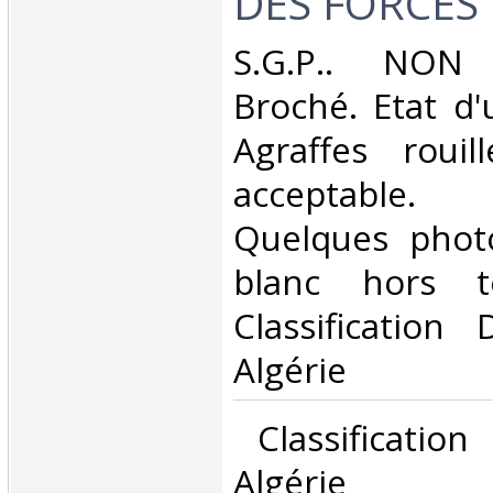
DES FORCES D
‎S.G.P.. NON
Broché. Etat d'
Agraffes rouill
acceptable.
Quelques phot
blanc hors t
Classification
Algérie‎
‎ Classificatio
Algérie‎