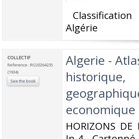
‎ Classificatio
Algérie‎
‎Algerie - Atla
‎COLLECTIF‎
Reference : RO20264235
historique,
(1934)
See the book
geographiqu
economique‎
‎HORIZONS DE 
In-4. Cartonné.