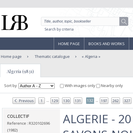
Search by criteria
HOME PAGE
BOOKS AND WORKS
Home page
Thematic catalogue
Algeria
Algeria (9831)
Sort by
With images only
Nearby only
...
...
132
Previous
1
129
130
131
197
262
327
‎ALGERIE - 2
‎COLLECTIF‎
Reference : R320102696
(1982)