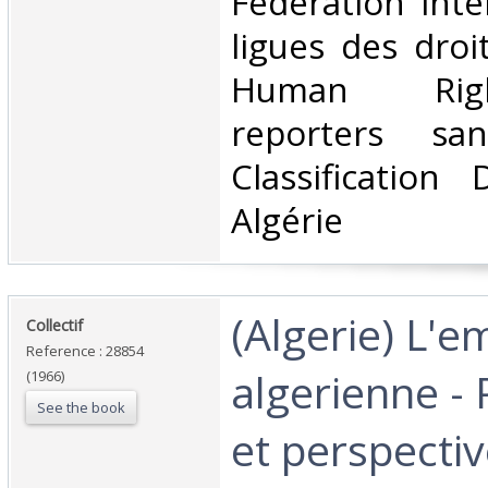
Fédération inte
ligues des dro
Human Rig
reporters san
Classification
Algérie‎
‎(Algerie) L'e
‎Collectif ‎
Reference : 28854
algerienne -
(1966)
See the book
et perspectiv