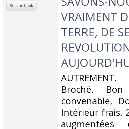
SAVONS-NO
See the book
VRAIMENT D
TERRE, DE S
REVOLUTIO
AUJOURD'HUI
‎AUTREMENT. 
Broché. Bon 
convenable, Dos
Intérieur frais.
augmentées 