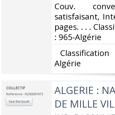
Couv. conve
satisfaisant, Int
pages. . . . Clas
: 965-Algérie‎
‎ Classificatio
Algérie‎
‎ALGERIE : N
‎COLLECTIF‎
Reference : R200097473
DE MILLE VIL
See the book