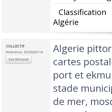
‎ Classificatio
Algérie‎
‎Algerie pitto
‎COLLECTIF‎
Reference : RO20263714
cartes postal
See the book
port et ekmu
stade municip
de mer, mos