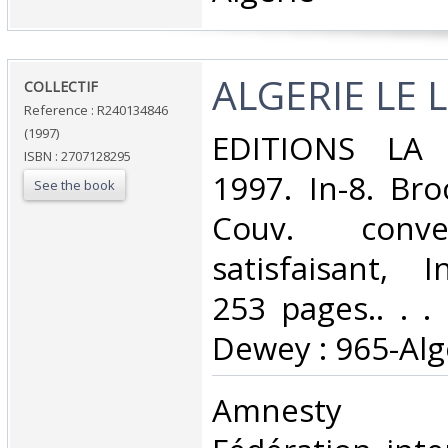
‎ALGERIE LE L
‎COLLECTIF‎
Reference : R240134846
(1997)
‎EDITIONS LA
ISBN : 2707128295
1997. In-8. Bro
See the book
Couv. conve
satisfaisant, I
253 pages.. . . 
Dewey : 965-Algé
‎Amnesty In