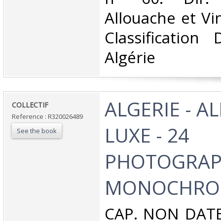
Allouache et Vi
Classification
Algérie‎
‎ALGERIE - 
‎COLLECTIF‎
Reference : R320026489
LUXE - 24
See the book
PHOTOGRAP
MONOCHROM
‎CAP. NON DATE.