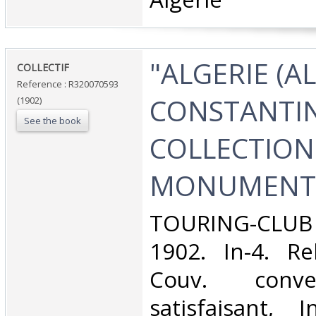
‎"ALGERIE (A
‎COLLECTIF‎
Reference : R320070593
CONSTANTINE
(1902)
See the book
COLLECTION 
MONUMENTS
‎TOURING-CLU
1902. In-4. Re
Couv. conve
satisfaisant, I