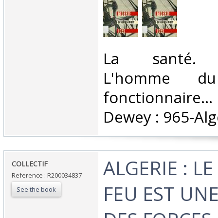
‎La santé. L'
L'homme d
fonctionnaire...
Dewey : 965-Algé
‎ALGERIE : L
‎COLLECTIF‎
Reference : R200034837
FEU EST UNE
See the book