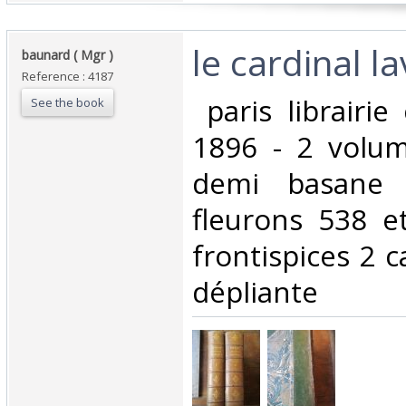
‎le cardinal la
‎baunard ( Mgr )‎
Reference : 4187
‎ paris librairi
See the book
1896 - 2 volum
demi basane 
fleurons 538 e
frontispices 2 
dépliante‎