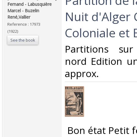
‎Partition de 
Fernand - Labusquière
Marcel - Buzelin
Nuit d'Alger
René,Vallier‎
Reference : 17973
Coloniale et 
(1922)
See the book
‎Partitions su
nord Edition un
approx.‎
‎ Bon état Petit 