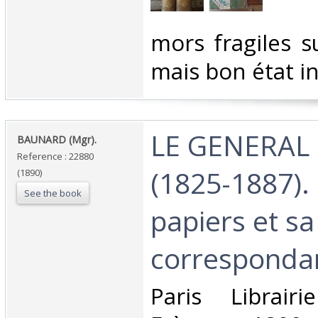
‎mors fragiles 
mais bon état int
‎LE GENERAL
‎BAUNARD (Mgr).‎
Reference : 22880
(1825-1887).
(1890)
See the book
papiers et sa
correspondan
‎Paris Librair