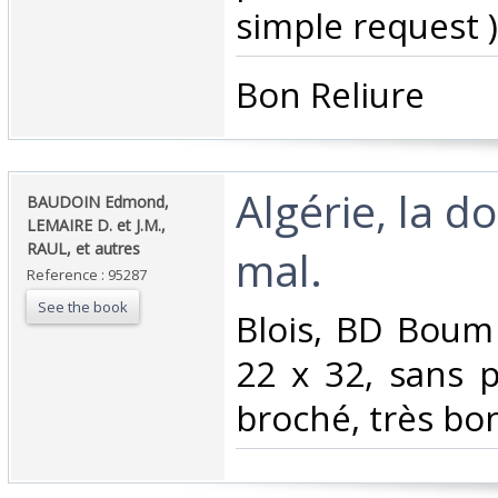
simple request ) 
‎Bon Reliure ‎
‎Algérie, la d
‎BAUDOIN Edmond,
LEMAIRE D. et J.M.,
RAUL, et autres‎
mal.‎
Reference : 95287
See the book
‎Blois, BD Boum
22 x 32, sans p
broché, très bon 