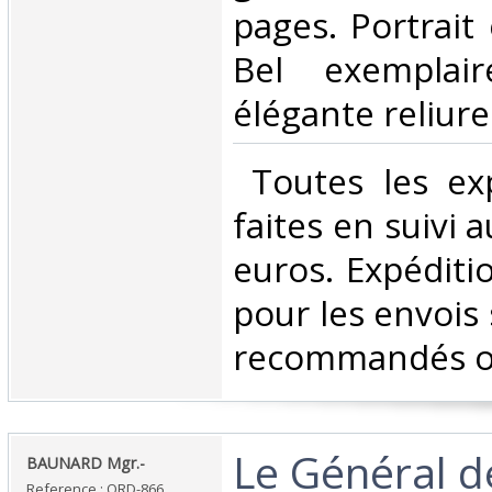
pages. Portrait 
Bel exemplai
élégante reliure.
‎ Toutes les ex
faites en suivi 
euros. Expéditi
pour les envois 
recommandés ou 
‎Le Général d
‎BAUNARD Mgr.-‎
Reference : ORD-866