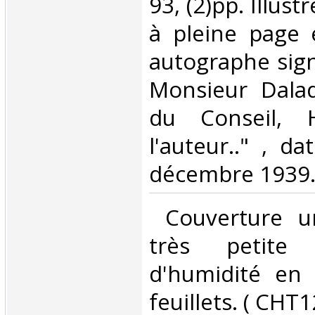
93, (2)pp. Illus
à pleine page 
autographe sign
Monsieur Dalad
du Conseil,
l'auteur.." , d
décembre 1939.
‎ Couverture u
très petite
d'humidité en
feuillets. ( CHT12