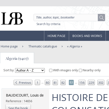
Search by criteria
HOME PAGE
BOOKS AND WORKS
Home page
Thematic catalogue
Algeria
Algeria (9407)
Sort by
With images only
Nearby only
...
...
83
Previous
1
80
81
82
156
229
302
‎HISTOIRE DE
‎BAUDICOURT, Louis de ‎
Reference : 14656
See the book