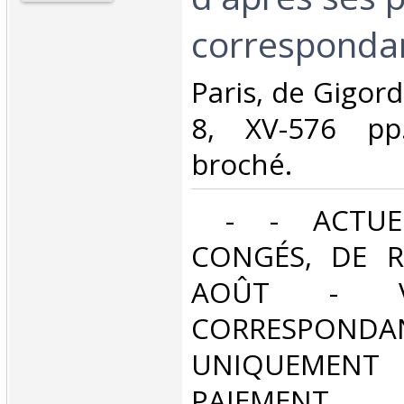
correspondan
‎Paris, de Gigord
8, XV-576 pp.,
broché. ‎
‎ - - ACTUE
CONGÉS, DE R
AOÛT - V
CORRESPONDA
UNIQUEMENT
PAIEMEN