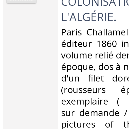
COLONISATI
L'ALGÉRIE. ‎
‎Paris Challamel
éditeur 1860 in
volume relié de
époque, dos à n
d'un filet do
(rousseurs é
exemplaire ( 
sur demande /
pictures of 