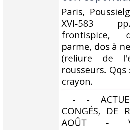
‎Paris, Poussiel
XVI-583 pp.
frontispice, 
parme, dos à ne
(reliure de l
rousseurs. Qqs 
crayon.‎
‎ - - ACTUE
CONGÉS, DE R
AOÛT - V