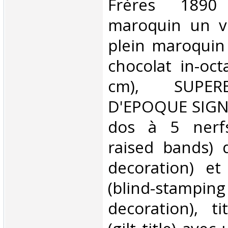
Frères 1890 
maroquin un vo
plein maroquin 
chocolat in-oct
cm), SUPER
D'EPOQUE SIGNE
dos à 5 nerfs
raised bands) d
decoration) et 
(blind-sta
decoration), t