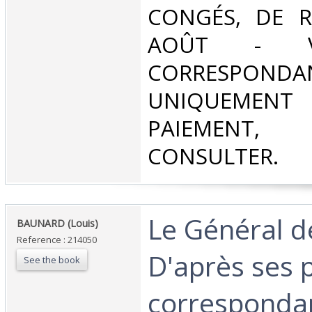
CONGÉS, DE R
AOÛT - V
CORRESPONDA
UNIQUEMENT
PAIEMEN
CONSULTER.‎
‎Le Général d
‎BAUNARD (Louis)‎
Reference : 214050
D'après ses p
See the book
correspondan