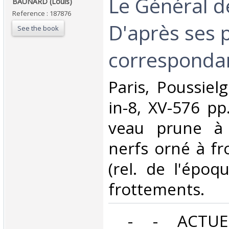
‎Le Général d
‎BAUNARD (Louis)‎
Reference : 187876
D'après ses p
See the book
correspondan
‎Paris, Poussiel
in-8, XV-576 pp.
veau prune à 
nerfs orné à fr
(rel. de l'époq
frottements.‎
‎ - - ACTUE