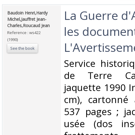
‎La Guerre d'
‎Baudoin Henri,Hardy
Michel,Jauffret Jean-
Charles,Roucaud Jean‎
les document
Reference : ws422
(1990)
L'Avertisseme
See the book
‎Service histor
de Terre Ca
jaquette 1990 In
cm), cartonné 
537 pages ; ja
usée (dos ins