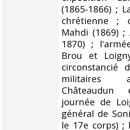
(1865-1866) ; L
chrétienne ; 
Mahdi (1869) ;
1870) ; l'armé
Brou et Loigny
circonstancié 
militaires
Châteaudun 
journée de Loi
général de Son
le 17e corps) ;