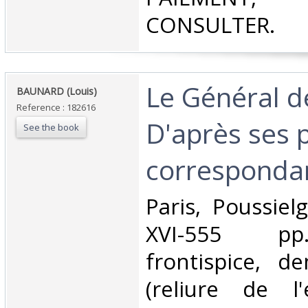
CONSULTER.‎
‎Le Général d
‎BAUNARD (Louis)‎
Reference : 182616
D'après ses p
See the book
correspondan
‎Paris, Poussiel
XVI-555 pp.
frontispice, de
(reliure de l