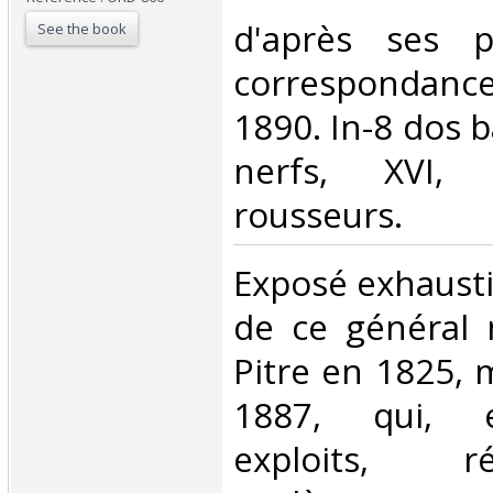
‎d'après ses 
See the book
correspondance
1890. In-8 dos b
nerfs, XVI,
rousseurs.‎
‎Exposé exhausti
de ce général 
Pitre en 1825, 
1887, qui, e
exploits, 