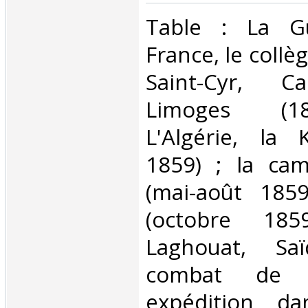
‎Table : La G
France, le collè
Saint-Cyr, Ca
Limoges (18
L'Algérie, la 
1859) ; la cam
(mai-août 185
(octobre 185
Laghouat, Sa
combat de M
expédition da