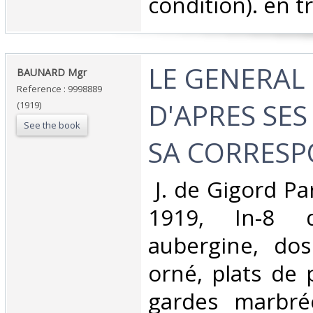
condition). en tr
‎LE GENERAL
‎BAUNARD Mgr ‎
Reference : 9998889
D'APRES SES
(1919)
See the book
SA CORRESP
‎ J. de Gigord Pa
1919, In-8 
aubergine, dos
orné, plats de 
gardes marbré