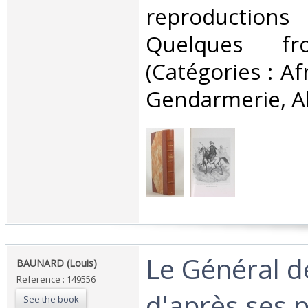
reproductions
Quelques fro
(Catégories : Afr
Gendarmerie, Alg
‎Le Général d
‎BAUNARD (Louis)‎
Reference : 149556
d'après ses p
See the book