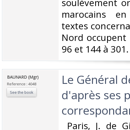
soulèvement or
marocains en 
textes concerna
Nord occupent 
96 et 144 à 301. T
‎Le Général d
‎BAUNARD (Mgr)‎
Reference : 4048
d'après ses p
See the book
correspondan
‎ Paris, J. de G