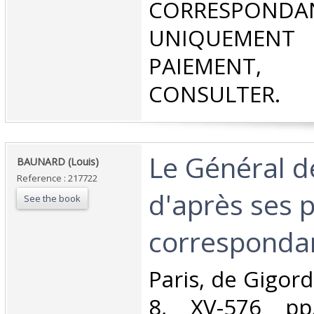
CORRESPONDA
UNIQUEMENT
PAIEMEN
CONSULTER.‎
‎Le Général d
‎BAUNARD (Louis)‎
Reference : 217722
d'après ses p
See the book
correspondan
‎Paris, de Gigord
8, XV-576 pp.,