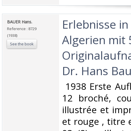
‎Erlebnisse i
‎BAUER Hans.‎
Reference : 8729
Algerien mit 
(1938)
See the book
Originalauf
Dr. Hans Baue
‎ 1938 Erste Auf
12 broché, cou
illustrée et im
et rouge , titre