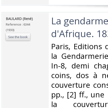
‎La gendarme
‎BAULARD (René)‎
Reference : 6344
d'Afrique. 18
(1930)
See the book
‎Paris, Editions
la Gendarmerie
In-8, demi cha
coins, dos à n
couverture cons
pp., [2] ff., une
la couver