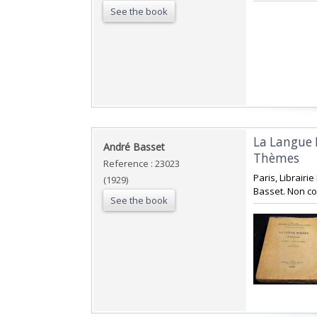
See the book
‎La Langue
‎André Basset‎
Thèmes ‎
Reference : 23023
‎Paris, Librair
(1929)
Basset. Non co
See the book