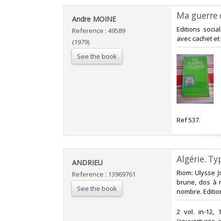
‎Ma guerre d
‎Andre MOINE‎
‎Editions soci
Reference : 49589
avec cachet et e
(1979)
See the book
‎Ref 537. ‎
‎Algérie. T
‎ANDRIEU‎
‎Riom: Ulysse 
Reference : 13969761
brune, dos à n
See the book
nombre. Edition
‎2 vol. in-12