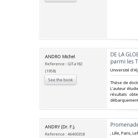
‎DE LA GL
‎ANDRO Michel‎
parmi les 
Reference : GITa182
‎Université d'Al
(1958)
See the book
‎Thèse de doct
L'auteur étudie
résultats obt
débarquement de
‎Promenade
‎ANDRY (Dr. F.). ‎
‎, Lille, Paris,
Reference : 46400358