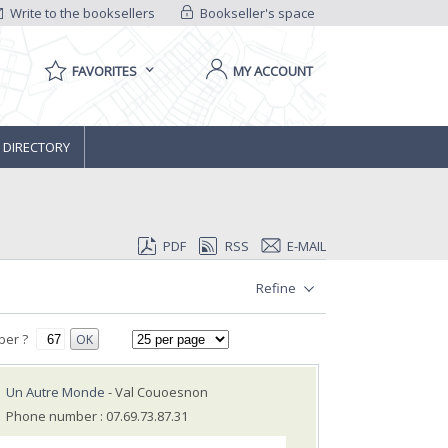
Write to the booksellers
Bookseller's space
FAVORITES
MY ACCOUNT
 DIRECTORY
PDF
RSS
E-MAIL
Refine
ber ?
OK
Un Autre Monde
- Val Couoesnon
Phone number : 07.69.73.87.31