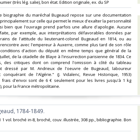
mier (très lég. salie), bon état. Edition originale, ex. du SP‎
lle biographie du maréchal Bugeaud repose sur une documentation
principalement sur celle qui permet le mieux d'exalter la personnalité
 si bien que l'ouvrage prend parfois une allure d'apologie. Aucune
t faite, par exemple, aux interprétations défavorables données par
ains de l'attitude du lieutenant-colonel Bugeaud en 1814, ou au
rencontre avec l'empereur à Auxerre, comme plus tard de son rôle
s conditions d'action du député en même temps que général de la
illet, de la citadelle de Blaye à l'insurrection parisienne de 1834. Ce
is, des critiques dont on comprend l'omission à côté du tableau
nt dressé par M. Andrieux de l'oeuvre de Bugeaud, laboureur
t conquérant de l'Algérie." (J. Vidalenc, Revue Historique, 1953)
 frais d'envoi sont de 6 € seulement pour les livres jusqu'à 1 kg
i), pour la France métropolitaine.‎
geaud, 1784-1849.‎
1 1 vol. broché in-8, broché, couv. illustrée, 308 pp., bibliographie. Bon