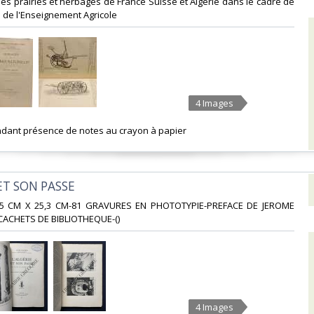
e des prairies et herbages de France Suisse et Algérie dans le cadre de
 de l'Enseignement Agricole‎
4 Images
ndant présence de notes au crayon à papier‎
 ET SON PASSE‎
6,5 CM X 25,3 CM-81 GRAVURES EN PHOTOTYPIE-PREFACE DE JEROME
ACHETS DE BIBLIOTHEQUE-()‎
4 Images