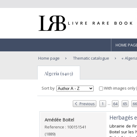
HOME PAG
Home page
Thematic catalogue
Algeri
Algeria (9403)
Sort by
With images only
...
Previous
1
64
65
6
‎Herbagés e
‎Amédée Boitel‎
‎Librairie de 
Reference : 100151541
Boitel sur les 
(1889)