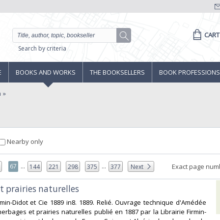
CART
Search by criteria
E
BOOKS AND WORKS
THE BOOKSELLERS
BOOK PROFESSIONS
a
Nearby only
...
...
67
Exact page num
6
144
221
298
375
377
Next
t prairies naturelles‎
Firmin-Didot et Cie 1889 in8. 1889. Relié. Ouvrage technique d'Amédée
herbages et prairies naturelles publié en 1887 par la Librairie Firmin-