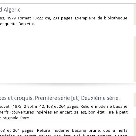
'Algerie ‎
ales, 1979. Format 13x22 cm, 231 pages. Exemplaire de bibliotheque
tiquette. Bon etat. ‎
ypes et croquis. Première série [et] Deuxième série.‎
Jouvet, [1875] 2 vol. in-12, 168 et 264 pages. Reliure moderne basane
erfs (couvertures insérées en encart, salies), bon état. Tiré à petit
 originale. Rare.‎
, 168 et 264 pages. Reliure moderne basane brune, dos à nerfs