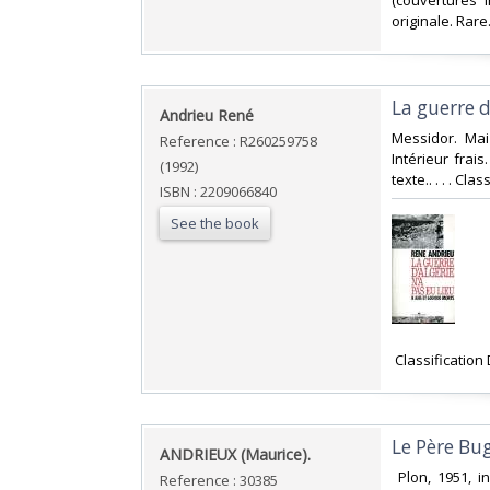
(couvertures i
originale. Rare. 
‎La guerre 
‎Andrieu René‎
‎Messidor. Mai
Reference : R260259758
Intérieur fra
(1992)
texte.. . . . Cl
ISBN : 2209066840
See the book
‎ Classification
‎Le Père Bu
‎ANDRIEUX (Maurice).‎
‎ Plon, 1951, i
Reference : 30385