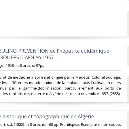
OBULINO-PREVENTION de l'hépatite épidémique
TROUPES D'AFN en 1957.‎
ger 1958. In-8 broché 97pp. ‎
orat de médecine inspirée et dirigée par le Médecin Colonel Soulage.
 les différentes manifestations de la maladie, puis l'utilisation et les
enus par la gamma-globilinisation, particulièrement aux ports de
s renforts mis en terre d'Algérie de juillet à novembre 1957. (2555) ‎
 historique et topographique en Algérie.‎
 Lefort, s.d. (1882); in-8 broché. 168 pp. Frontispice. Exemplaire non coupé.‎