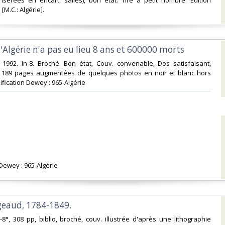
nsérées en encart, salies), bon état. Tiré à petit nombre. Edition
[M.C.: Algérie].‎
d'Algérie n'a pas eu lieu 8 ans et 600000 morts‎
 1992. In-8. Broché. Bon état, Couv. convenable, Dos satisfaisant,
is. 189 pages augmentées de quelques photos en noir et blanc hors
assification Dewey : 965-Algérie‎
 Dewey : 965-Algérie‎
geaud, 1784-1849.‎
n-8°, 308 pp, biblio, broché, couv. illustrée d'après une lithographie