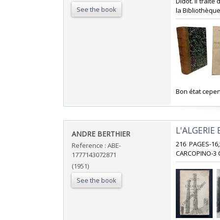
Didot. Il trait
See the book
la Bibliothèque
‎Bon état cepe
‎L'ALGERIE
‎ANDRE BERTHIER‎
‎216 PAGES-1
Reference : ABE-
CARCOPINO-3 C
1777143072871
(1951)
See the book