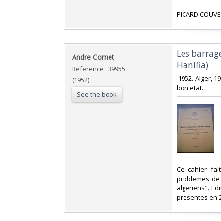
‎PICARD COUVE
‎Les barra
‎Andre Cornet ‎
Hanifia) ‎
Reference : 39955
‎ 1952. Alger, 
(1952)
bon etat. ‎
See the book
‎Ce cahier fa
problemes de 
algeriens". Ed
presentes en 2