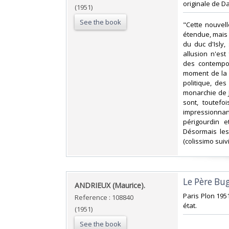
originale de Dau
(1951)
See the book
‎"Cette nouve
étendue, mais 
du duc d'Isly,
allusion n'es
des contempor
moment de la 
politique, de
monarchie de Ju
sont, toutefo
impressionna
périgourdin e
Désormais les
(colissimo suiv
‎Le Père Bu
‎ANDRIEUX (Maurice).‎
‎Paris Plon 195
Reference : 108840
état.‎
(1951)
See the book