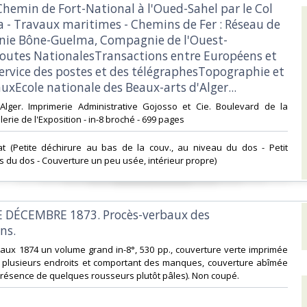
emin de Fort-National à l'Oued-Sahel par le Col
a - Travaux maritimes - Chemins de Fer : Réseau de
ie Bône-Guelma, Compagnie de l'Ouest-
.Routes NationalesTransactions entre Européens et
ervice des postes et des télégraphesTopographie et
uxEcole nationale des Beaux-arts d'Alger...‎
 Alger. Imprimerie Administrative Gojosso et Cie. Boulevard de la
erie de l'Exposition - in-8 broché - 699 pages‎
at (Petite déchirure au bas de la couv., au niveau du dos - Petit
du dos - Couverture un peu usée, intérieur propre) ‎
E DÉCEMBRE 1873. Procès-verbaux des
ns.‎
claux 1874 un volume grand in-8°, 530 pp., couverture verte imprimée
 plusieurs endroits et comportant des manques, couverture abîmée
présence de quelques rousseurs plutôt pâles). Non coupé.‎