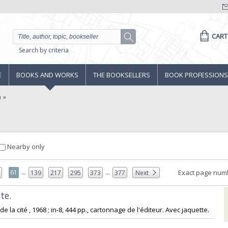
CART
Search by criteria
E
BOOKS AND WORKS
THE BOOKSELLERS
BOOK PROFESSIONS
a
Nearby only
...
...
61
Exact page num
0
139
217
295
373
377
Next
e. ‎
de la cité , 1968 ; in-8, 444 pp., cartonnage de l'éditeur. Avec jaquette.‎