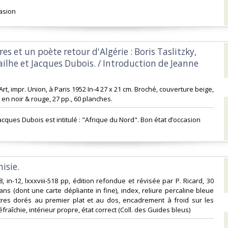
asion ‎
res et un poète retour d'Algérie : Boris Taslitzky,
ailhe et Jacques Dubois. / Introduction de Jeanne
d’Art, impr. Union, à Paris 1952 In-4 27 x 21 cm. Broché, couverture beige,
e en noir & rouge, 27 pp., 60 planches.‎
cques Dubois est intitulé : "Afrique du Nord". Bon état d’occasion ‎
isie.‎
8, in-12, lxxxviii-518 pp, édition refondue et révisée par P. Ricard, 30
ans (dont une carte dépliante in fine), index, reliure percaline bleue
titres dorés au premier plat et au dos, encadrement à froid sur les
éfraîchie, intérieur propre, état correct (Coll. des Guides bleus)‎