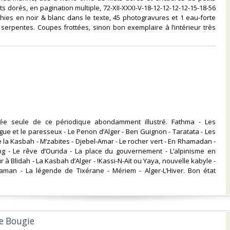
ets dorés, en pagination multiple, 72-XII-XXXI-V-18-12-12-12-12-15-18-56
hies en noir & blanc dans le texte, 45 photogravures et 1 eau-forte
 serpentes. Coupes frottées, sinon bon exemplaire à l’intérieur très
née seule de ce périodique abondamment illustré. Fathma - Les
igue et le paresseux - Le Penon d’Alger - Ben Guignon - Taratata - Les
 la Kasbah - M’zabites - Djebel-Amar - Le rocher vert - En Rhamadan -
ng - Le rêve d’Ourida - La place du gouvernement - L’alpinisme en
ur à Blidah - La Kasbah d’Alger - !Kassi-N-Aït ou Yaya, nouvelle kabyle -
haman - La légende de Tixérane - Mériem - Alger-L’Hiver. Bon état
e Bougie‎