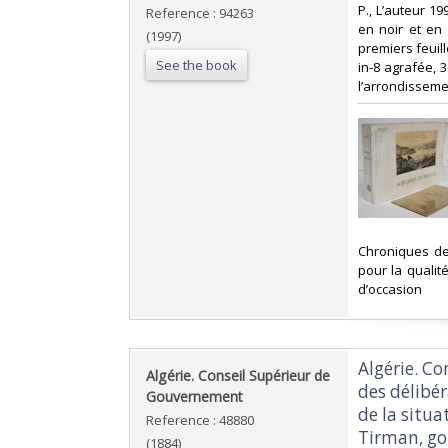
‎P., L’auteur 
Reference : 94263
en noir et en 
(1997)
premiers feuill
See the book
in-8 agrafée, 
l’arrondisseme
‎Chroniques de
pour la qualit
d’occasion ‎
‎Algérie. 
‎Algérie. Conseil Supérieur de
des délibé
Gouvernement‎
de la situa
Reference : 48880
Tirman, go
(1884)