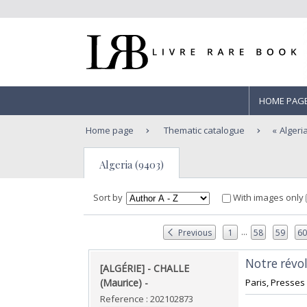
HOME PAG
Home page
Thematic catalogue
Algeri
Algeria (9403)
Sort by
With images only
...
Previous
1
58
59
6
‎Notre révolt
‎[ALGÉRIE] - CHALLE
(Maurice) - ‎
‎Paris, Presses 
Reference : 202102873