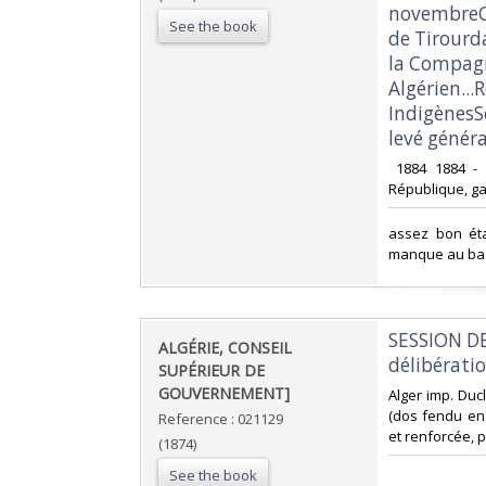
novembreCh
See the book
de Tirourd
la Compagn
Algérien..
IndigènesS
levé généra
‎ 1884 1884 -
République, gal
‎assez bon ét
manque au bas 
‎SESSION D
‎ALGÉRIE, CONSEIL
délibératio
SUPÉRIEUR DE
GOUVERNEMENT]‎
‎Alger imp. Du
(dos fendu en
Reference : 021129
et renforcée, 
(1874)
See the book