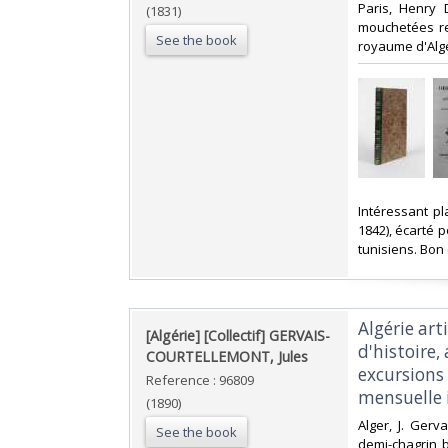
‎Paris, Henry
(1831)
mouchetées rel
See the book
royaume d'Alge
‎Intéressant 
1842), écarté 
tunisiens. Bon 
‎Algérie ar
‎[Algérie] [Collectif] GERVAIS-
d'histoire
COURTELLEMONT, Jules‎
excursions 
Reference : 96809
mensuelle i
(1890)
‎Alger, J. Ger
See the book
demi-chagrin b