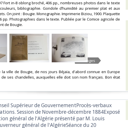
1997 Fort in-8 oblong broché, 406 pp., nombreuses photos dans le texte
couleurs, bibliographie. Gondole d’humidité au premier plat et aux
ets. On joint : Bougie. Monographie. Imprimerie Biziou, 1900. Plaquette
36 pp. Photographies dans le texte. Publiée par le Comice agricole de
nt de Bougie.‎
10 Images
 la ville de Bougie, de nos jours Béjaïa, d'abord connue en Europe
é de ses chandelles, auxquelles elle doit son nom français. Bon état
Conseil Supérieur de GouvernementProcès-verbaux
rations. Session de Novembre-décembre 1884Exposé
tion général de l'Algérie présenté par M. Louis
uverneur général de l'AlgérieSéance du 20