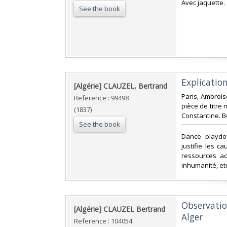
‎Avec jaquette.‎
See the book
‎Explicatio
‎[Algérie] CLAUZEL, Bertrand‎
‎Paris, Ambroi
Reference : 99498
pièce de titre 
(1837)
Constantine. Be
See the book
‎Dance playdo
justifie les c
ressources ad
inhumanité, etc
‎Observati
‎[Algérie] CLAUZEL Bertrand‎
Alger‎
Reference : 104054