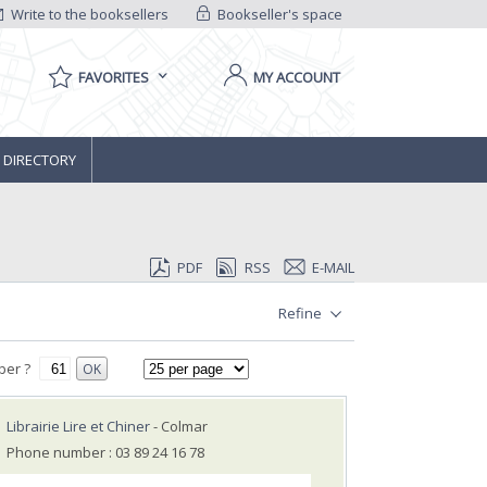
Write to the booksellers
Bookseller's space
FAVORITES
MY ACCOUNT
 DIRECTORY
PDF
RSS
E-MAIL
Refine
ber ?
OK
Librairie Lire et Chiner
- Colmar
Phone number : 03 89 24 16 78