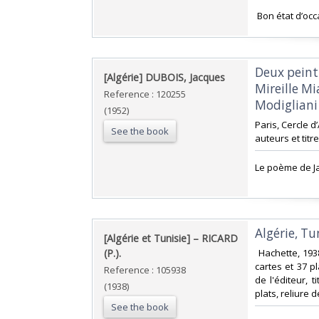
‎ Bon état d’occ
‎Deux peint
‎[Algérie] DUBOIS, Jacques‎
Mireille Mi
Reference : 120255
Modigliani‎
(1952)
‎Paris, Cercle 
See the book
auteurs et titr
‎Le poème de Ja
‎Algérie, Tun
‎[Algérie et Tunisie] – RICARD
(P.).‎
‎ Hachette, 193
cartes et 37 pl
Reference : 105938
de l'éditeur, 
(1938)
plats, reliure d
See the book