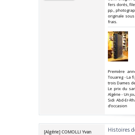
fers dorés, fil
pp., photograp
originale sous
frais.‎
‎Première an
Touareg - La f
trois Dames de
Le prix du sa
Algérie - Un jo
Sidi Abd-Er-R
d’occasion ‎
‎Histoires d
‎[Algérie] COMOLLI Yvan‎