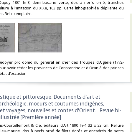
 Dupuy 1831 In-8, demi-basane verte, dos à nerfs orné, tranches
iure à l'imitation du XIXe, 163 pp. Carte lithographiée dépliante du
r. Bel exemplaire.‎
plaidoyer pro domo du général en chef des Troupes d’Algérie (1772-
pour avoir céder les provinces de Constantine et d'Oran à des princes
état d’occasion ‎
tistique et pittoresque. Documents d'art et
, archéologie, moeurs et coutumes indigènes,
et voyages, nouvelles et contes d'Orient... Revue bi-
llustrée [Première année]‎
vais-Courtellemont & Cie, éditeurs d’Art 1890 In-4 32 x 23 cm. Reliure
leu-marine, dos à nerfs orné de filets dorés et encadrés de petits