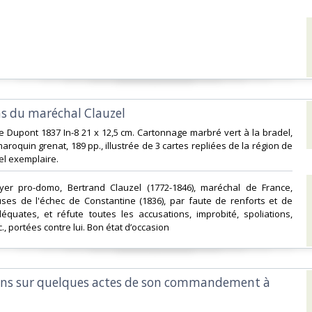
ns du maréchal Clauzel‎
se Dupont 1837 In-8 21 x 12,5 cm. Cartonnage marbré vert à la bradel,
maroquin grenat, 189 pp., illustrée de 3 cartes repliées de la région de
l exemplaire.‎
yer pro-domo, Bertrand Clauzel (1772-1846), maréchal de France,
auses de l'échec de Constantine (1836), par faute de renforts et de
équates, et réfute toutes les accusations, improbité, spoliations,
., portées contre lui. Bon état d’occasion ‎
ons sur quelques actes de son commandement à