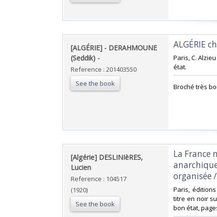
‎ALGÉRIE ch
‎[ALGÉRIE] - DERAHMOUNE
(Seddik) - ‎
‎Paris, C. Alzie
état.‎
Reference : 201403550
See the book
‎Broché très bon
‎La France 
‎[Algérie] DESLINIèRES,
anarchique 
Lucien‎
organisée /
Reference : 104517
‎Paris, édition
(1920)
titre en noir s
See the book
bon état, page