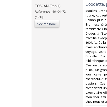
‎Doodette, 
‎TOSCAN (Raoul).‎
‎Moulins, Crépi
Reference : 46404472
rogné, couvert
(1939)
Roman plus ou
See the book
Brun, est né à
l’architecte C
études à l’Éco
d’amitié avec 
1907. Après la g
rives enchante
voyage, visite 
Drouillet. Poè
bibliothèque d
C’est un person
p. 84 , un gra
jour cette pe
chercheur...
papiers. Ces
comportent un
exemplaire of
mon cher ami A
chez nous et au