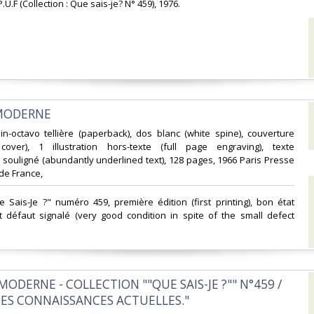
 P.U.F (Collection : Que sais-je? N° 459), 1976.‎
 MODERNE‎
in-octavo tellière (paperback), dos blanc (white spine), couverture
over), 1 illustration hors-texte (full page engraving), texte
ouligné (abundantly underlined text), 128 pages, 1966 Paris Presse
de France,‎
ue Sais-Je ?" numéro 459, première édition (first printing), bon état
t défaut signalé (very good condition in spite of the small defect
 MODERNE - COLLECTION ""QUE SAIS-JE ?"" N°459 /
DES CONNAISSANCES ACTUELLES."‎