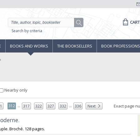
CART
Search by criteria
E
BOOKS AND WORKS
THE BOOKSELLERS
BOOK PROFESSIONS
Nearby only
...
...
312
Exact page n
11
317
322
327
332
336
Next
oderne.‎
ple. Broché. 128 pages.‎