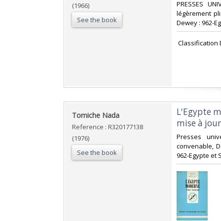
‎PRESSES UNIV
(1966)
légèrement plié
See the book
Dewey : 962-Eg
‎ Classificatio
‎L'Egypte m
‎Tomiche Nada‎
mise à jour.
Reference : R320177138
‎Presses univ
(1976)
convenable, Do
See the book
962-Egypte et 