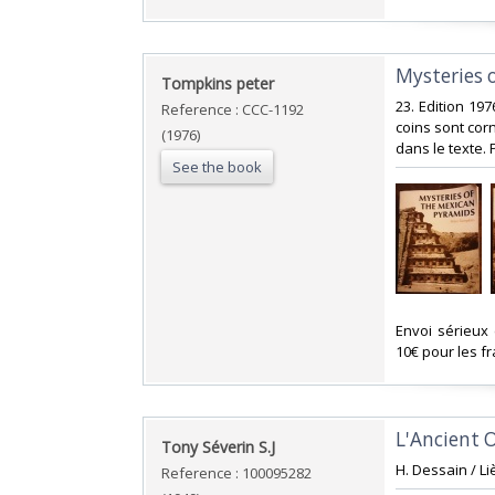
‎Mysteries
‎Tompkins peter‎
‎23. Edition 19
Reference : CCC-1192
coins sont corn
(1976)
dans le texte. 
See the book
‎Envoi sérieux
10€ pour les fra
‎L'Ancient O
‎Tony Séverin S.J‎
‎H. Dessain / L
Reference : 100095282