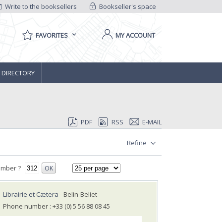
Write to the booksellers
Bookseller's space
FAVORITES
MY ACCOUNT
 DIRECTORY
PDF
RSS
E-MAIL
Refine
umber ?
OK
Librairie et Cætera
- Belin-Beliet
Phone number : +33 (0) 5 56 88 08 45