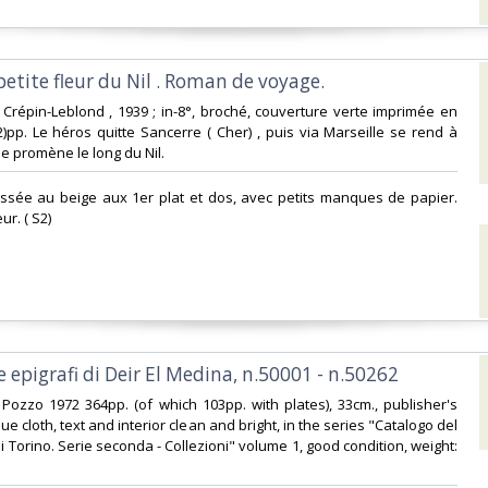
petite fleur du Nil . Roman de voyage. ‎
, Crépin-Leblond , 1939 ; in-8°, broché, couverture verte imprimée en
 2)pp. Le héros quitte Sancerre ( Cher) , puis via Marseille se rend à
e promène le long du Nil.‎
assée au beige aux 1er plat et dos, avec petits manques de papier.
r. ( S2) ‎
re epigrafi di Deir El Medina, n.50001 - n.50262‎
li Pozzo 1972 364pp. (of which 103pp. with plates), 33cm., publisher's
ue cloth, text and interior clean and bright, in the series "Catalogo del
 Torino. Serie seconda - Collezioni" volume 1, good condition, weight: