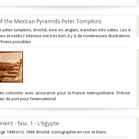
 of the Mexican Pyramids Peter Tompkins‎
76 péter tompkins, broché, livre en anglais, tranches très salies. Les 4
es et voilés,l’ interieur est tres bon ,il y à de nombreuses illustrations
Photos possibles ‎
 en colissimo avec assurance pour la France metropolitaine. Prévoir
is de port pour l’international ‎
rient - fasc. 1 - L'égypte‎
iège 1949 in12. 1949. Broché. iconographie en noir et blanc‎