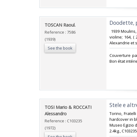
‎Doodette, 
‎TOSCAN Raoul.‎
‎ 1939 Moulins
Reference : 7586
violine; 164, (
(1939)
Alexandrie et s
See the book
‎Couverture p
Bon état intérieu
‎Stele e alt
‎TOSI Mario & ROCCATI
Alessandro‎
‎Torino, Fratel
hardcover in bl
Reference : C103235
Museo Egizio di
(1972)
2.4kg., C103235‎
See the book