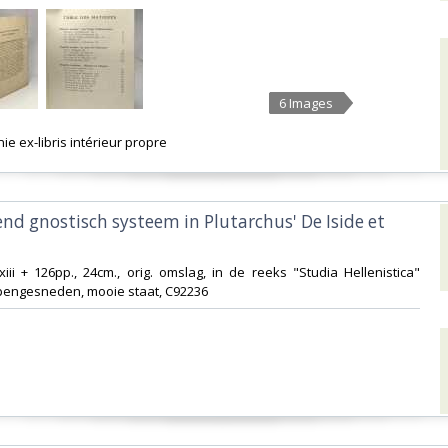
6 Images
ie ex-libris intérieur propre‎
end gnostisch systeem in Plutarchus' De Iside et
xiii + 126pp., 24cm., orig. omslag, in de reeks "Studia Hellenistica"
pengesneden, mooie staat, C92236‎