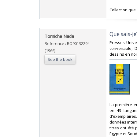
‎Collection que
‎Que sais-j
‎Tomiche Nada‎
‎Presses Unive
Reference : RO90132294
convenable, D
(1966)
dessins en noir
See the book
‎La première 
en 43 langues
d'exemplaires,
données intern
titres ont été 
Egypte et Soud