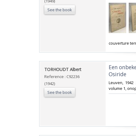
(1949)
See the book
‎couverture tern
‎Een onbek
‎TORHOUDT Albert‎
Osiride‎
Reference : C92236
‎Leuven, 1942 
(1942)
volume 1, ono
See the book