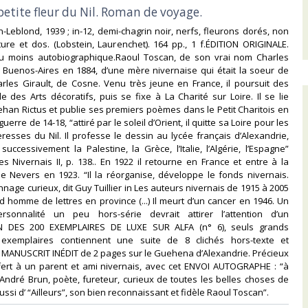
petite fleur du Nil. Roman de voyage.‎
n-Leblond, 1939 ; in-12, demi-chagrin noir, nerfs, fleurons dorés, non
ure et dos. (Lobstein, Laurenchet). 164 pp., 1 f.ÉDITION ORIGINALE.
 moins autobiographique.Raoul Toscan, de son vrai nom Charles
 Buenos-Aires en 1884, d’une mère nivernaise qui était la soeur de
harles Girault, de Cosne. Venu très jeune en France, il poursuit des
le des Arts décoratifs, puis se fixe à La Charité sur Loire. Il se lie
Jehan Rictus et publie ses premiers poèmes dans le Petit Charitois en
uerre de 14-18, “attiré par le soleil d’Orient, il quitte sa Loire pour les
resses du Nil. Il professe le dessin au lycée français d’Alexandrie,
successivement la Palestine, la Grèce, l’Italie, l’Algérie, l’Espagne”
tes Nivernais II, p. 138.. En 1922 il retourne en France et entre à la
e Nevers en 1923. “Il la réorganise, développe le fonds nivernais.
nage curieux, dit Guy Tuillier in Les auteurs nivernais de 1915 à 2005
nd homme de lettres en province (...) Il meurt d’un cancer en 1946. Un
rsonnalité un peu hors-série devrait attirer l’attention d’un
”UN DES 200 EXEMPLAIRES DE LUXE SUR ALFA (n° 6), seuls grands
 exemplaires contiennent une suite de 8 clichés hors-texte et
 MANUSCRIT INÉDIT de 2 pages sur le Guehena d’Alexandrie. Précieux
fert à un parent et ami nivernais, avec cet ENVOI AUTOGRAPHE : “à
ndré Brun, poète, fureteur, curieux de toutes les belles choses de
ssi d’ “Ailleurs”, son bien reconnaissant et fidèle Raoul Toscan”.‎