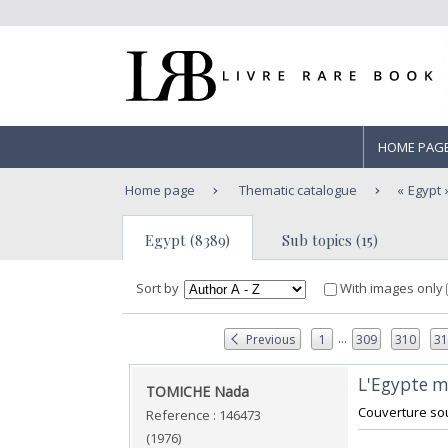
HOME PAG
Home page
Thematic catalogue
Egypt
Egypt (8389)
Sub topics (15)
Sort by
With images only
...
Previous
1
309
310
3
‎L'Egypte m
‎TOMICHE Nada ‎
‎Couverture sou
Reference : 146473
(1976)