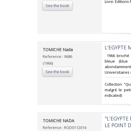
‎Livre. Editions
See the book
‎L'EGYPTE
‎TOMICHE Nada‎
‎ 1966 broché 
Reference : 9686
bleue (blue c
(1966)
abondamment s
See the book
Universitaires 
‎Collection "Q
malgré le peti
indicated) ‎
‎"L'EGYPTE
‎TOMICHE NADA‎
LE POINT 
Reference : ROD0112014