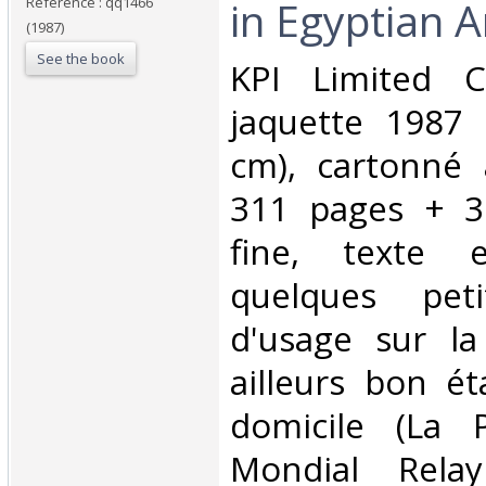
in Egyptian A
Reference : qq1466
(1987)
See the book
‎KPI Limited 
jaquette 1987 
cm), cartonné 
311 pages + 3
fine, texte 
quelques pet
d'usage sur la
ailleurs bon ét
domicile (La 
Mondial Rela