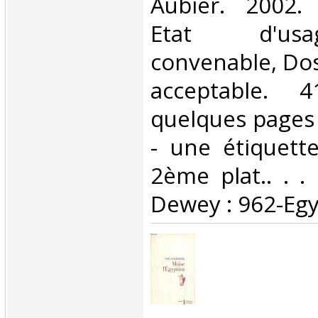
‎Aubier. 2002.
Etat d'us
convenable, Dos 
acceptable. 
quelques pages 
- une étiquette
2ème plat.. . . 
Dewey : 962-Egy