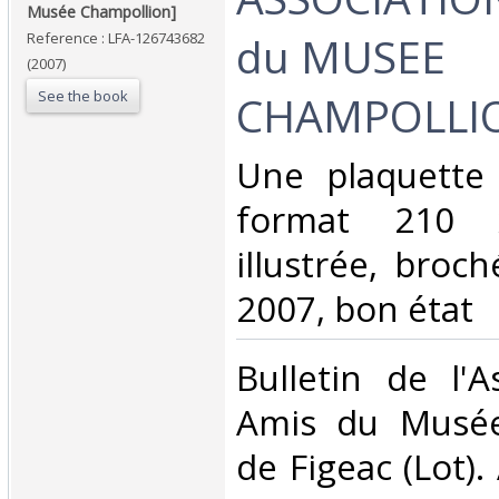
Musée Champollion]‎
du MUSEE
Reference : LFA-126743682
(2007)
See the book
CHAMPOLLION
‎Une plaquette
format 210
illustrée, broc
2007, bon état‎
‎Bulletin de l'
Amis du Musée
de Figeac (Lot)