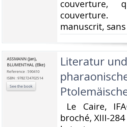
couverture, 
couverture.
manuscrit, sans 
‎Literatur und
‎ASSMANN (Jan),
BLUMENTHAL (Elke)‎
pharaonisch
Reference : 590410
ISBN : 9782724702514
See the book
Ptolemäische
‎ Le Caire, IF
broché, XIII-284 