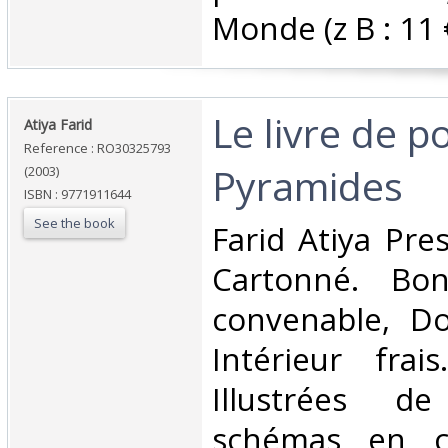
Monde (z B : 11 €)
‎Le livre de 
‎Atiya Farid‎
Reference : RO30325793
Pyramides‎
(2003)
ISBN : 9771911644
See the book
‎Farid Atiya Pre
Cartonné. Bon
convenable, Dos
Intérieur frai
Illustrées d
schémas en co