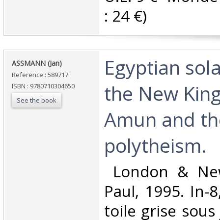
: 24 €) ‎
‎Egyptian sola
‎ASSMANN (Jan)‎
Reference : 589717
the New Kin
ISBN : 9780710304650
See the book
Amun and the
polytheism. ‎
‎ London & Ne
Paul, 1995. In-8
toile grise sous 