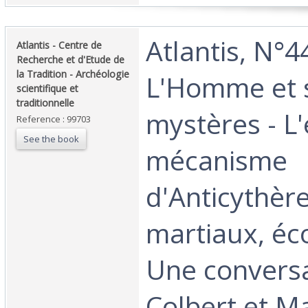
‎Atlantis, N°4
‎Atlantis - Centre de
Recherche et d'Etude de
la Tradition - Archéologie
L'Homme et 
scientifique et
traditionnelle‎
mystères - L
Reference : 99703
See the book
mécanisme
d'Anticythère
martiaux, éco
Une conversa
Colbert et Ma