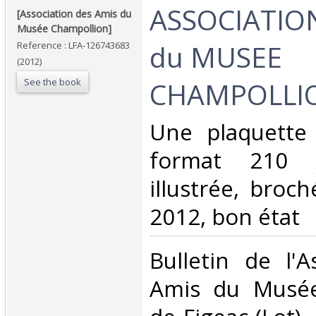
‎ASSOCIATIO
‎[Association des Amis du
Musée Champollion]‎
du MUSEE
Reference : LFA-126743683
(2012)
See the book
CHAMPOLLION
‎Une plaquette
format 210
illustrée, broc
2012, bon état‎
‎Bulletin de l'
Amis du Musée