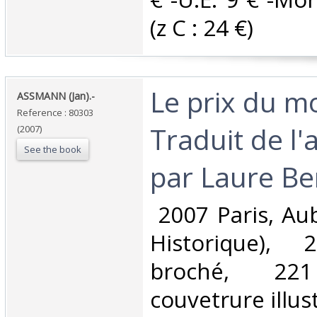
(z C : 24 €) ‎
‎Le prix du 
‎ASSMANN (Jan).-‎
Reference : 80303
Traduit de l
(2007)
See the book
par Laure Ber
‎ 2007 Paris, Au
Historique),
broché, 2
couvetrure illust