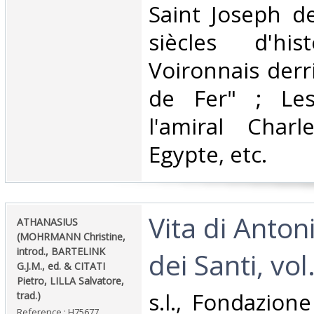
Saint Joseph d
siècles d'hi
Voironnais derr
de Fer" ; Le
l'amiral Char
Egypte, etc.‎
‎Vita di Antoni
‎ATHANASIUS
(MOHRMANN Christine,
introd., BARTELINK
dei Santi, vol.
G.J.M., ed. & CITATI
Pietro, LILLA Salvatore,
‎s.l., Fondazion
trad.)‎
Reference : H75677