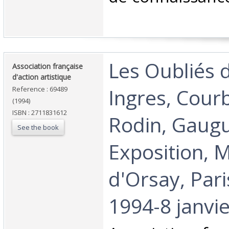
‎Les Oubliés 
‎Association française
d'action artistique‎
Ingres, Cour
Reference : 69489
(1994)
ISBN : 2711831612
Rodin, Gaugu
See the book
Exposition, 
d'Orsay, Pari
1994-8 janvie