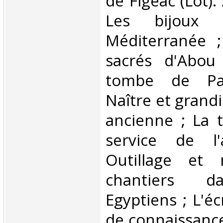
de Figeac (Lot)
Les bijoux d
Méditerranée 
sacrés d'Abou
tombe de Pa
Naître et grandi
ancienne ; La 
service de l'
Outillage et
chantiers d
Egyptiens ; L'éc
de connaissance