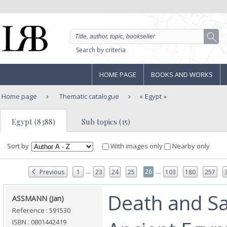
Search by criteria
HOME PAGE
BOOKS AND WORKS
Home page
Thematic catalogue
Egypt
Egypt (8388)
Sub topics (15)
Sort by
With images only
Nearby only
...
...
26
Previous
1
23
24
25
103
180
257
‎Death and Sa
‎ASSMANN (Jan)‎
Reference : 591530
ISBN : 0801442419