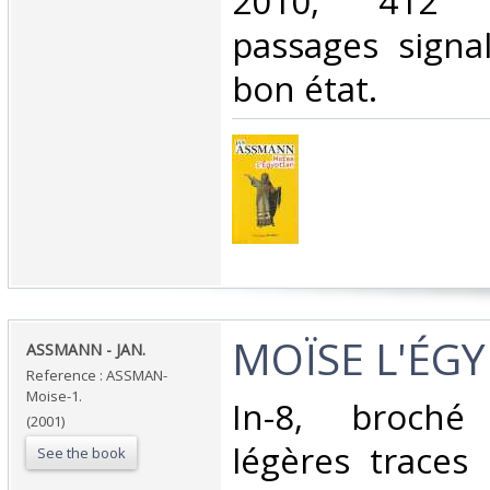
2010, 412 p
passages signa
bon état.‎
‎MOÏSE L'ÉGY
‎ASSMANN - JAN.‎
Reference : ASSMAN-
Moise-1.
‎In-8, broch
(2001)
légères traces 
See the book