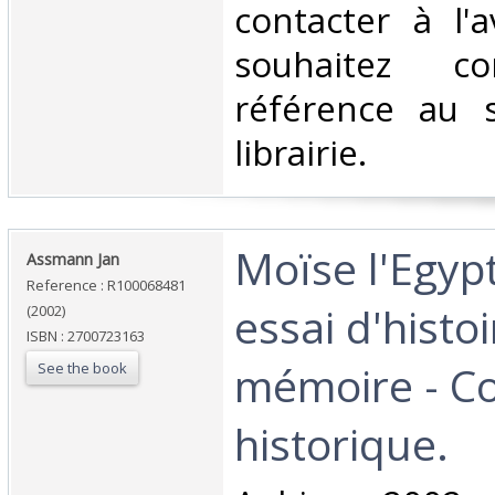
contacter à l'
souhaitez co
référence au 
librairie.‎
‎Moïse l'Egyp
‎Assmann Jan‎
Reference : R100068481
essai d'histoi
(2002)
ISBN : 2700723163
mémoire - Co
See the book
historique.‎