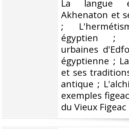
La langue é
Akhenaton et s
; L'hermétis
égyptien ; L
urbaines d'Edf
égyptienne ; La
et ses tradition
antique ; L'alc
exemples figeac
du Vieux Figeac ‎