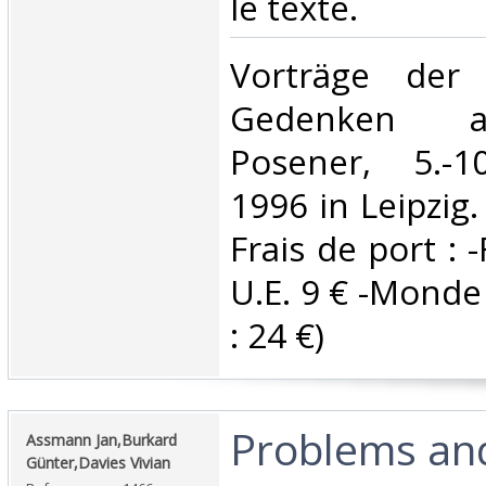
le texte. ‎
‎Vorträge de
Gedenken 
Posener, 5.-1
1996 in Leipzig.
Frais de port : 
U.E. 9 € -Monde (
: 24 €) ‎
‎Problems and
‎Assmann Jan,Burkard
Günter,Davies Vivian‎