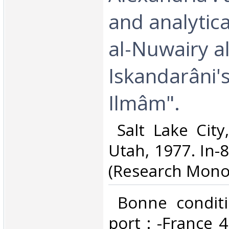
and analytica
al-Nuwairy al
Iskandarâni's
Ilmâm".‎
‎ Salt Lake City
Utah, 1977. In-8
(Research Monog
‎ Bonne conditi
port : -France 4