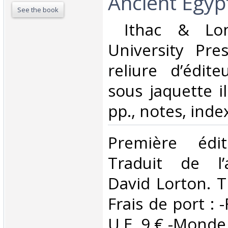
Ancient Egypt
See the book
‎ Ithac & Lon
University Pres
reliure d’édite
sous jaquette il
pp., notes, index.
‎Première édit
Traduit de l’
David Lorton. T
Frais de port : 
U.E. 9 € -Monde (