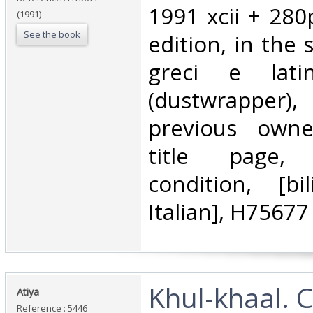
1991 xcii + 280
(1991)
See the book
edition, in the s
greci e latin
(dustwrappe
previous own
title page,
condition, [bil
Italian], H75677‎
‎Khul-khaal.
‎Atiya‎
Reference : 5446