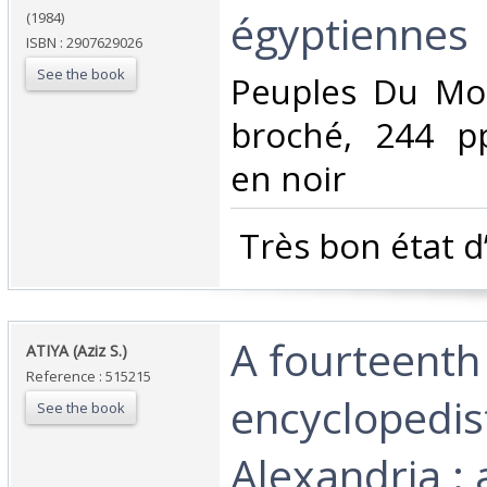
égyptiennes‎
(1984)
ISBN : 2907629026
See the book
‎Peuples Du Mo
broché, 244 pp.
en noir‎
‎ Très bon état d
‎A fourteenth
‎ATIYA (Aziz S.)‎
Reference : 515215
encyclopedis
See the book
Alexandria : a