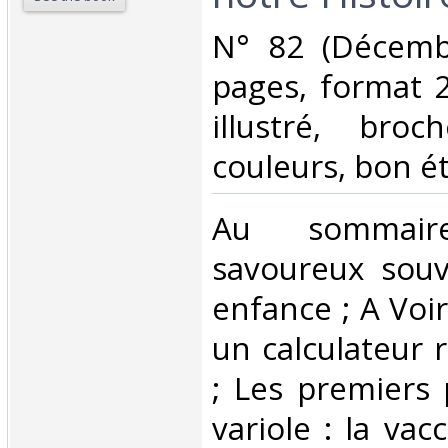
‎N° 82 (Décemb
pages, format 
illustré, broc
couleurs, bon ét
‎Au sommair
savoureux souv
enfance ; A Voi
un calculateur 
; Les premiers 
variole : la vac