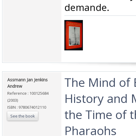
demande.‎
‎The Mind of 
‎Assmann Jan Jenkins
Andrew‎
History and 
Reference : 100125684
(2003)
ISBN : 9780674012110
the Time of 
See the book
Pharaohs‎