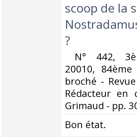
scoop de la 
Nostradamus
?‎
‎ N° 442, 3è
20010, 84ème 
broché - Revue 
Rédacteur en c
Grimaud - pp. 3
‎Bon état. ‎