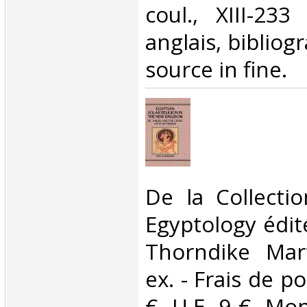
coul., XIII-23
anglais, bibliog
source in fine. ‎
‎De la Collecti
Egyptology édit
Thorndike Mar
ex. - Frais de po
€ -U.E. 9 € -Mon