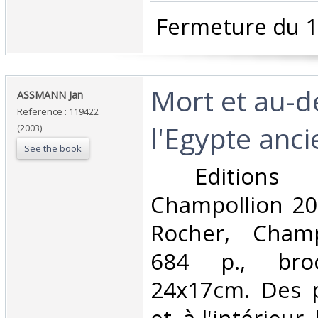
‎ Fermeture du 1
‎Mort et au-d
‎ASSMANN Jan‎
Reference : 119422
l'Egypte anci
(2003)
See the book
‎ Editions
Champollion 20
Rocher, Champ
684 p., broc
24x17cm. Des p