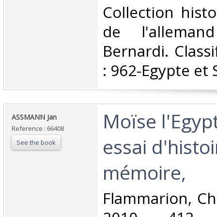
‎Collection hist
de l'alleman
Bernardi. Class
: 962-Egypte et 
‎Moïse l'Egyp
‎ASSMANN Jan‎
Reference : 66408
essai d'histoi
See the book
mémoire, ‎
‎Flammarion, Ch