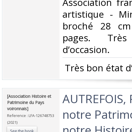
‎Association fra
artistique - Mi
broché 28 cm
pages. Trè
d’occasion.‎
‎ Très bon état d
‎AUTREFOIS, 
‎[Association Histoire et
Patrimoine du Pays
voironnais]‎
notre Patrim
Reference : LFA-126748753
(2021)
notre Histoire
See the book