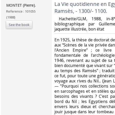
‎La Vie quotidienne en E
‎MONTET (Pierre).‎
Ramsès, - 1300/- 1100.‎
Reference : 101055
(1988)
‎ Hachette/GLM, 1988, in-
bibliographique par Guilleme
See the book
jaquette illustrée, bon état‎
‎En 1925, la thèse de doctorat 
aux “Scènes de la vie privée d
l'Ancien Empire” ; ce livre
fondamentale de l'archéologi
1946, revenant au sujet de sa t
bien documenté que vivant sur 
au temps des Ramsès” ; tradui
ce fut, pour toute une génératio
voyage aux rives du Nil... (Jean
— "Pourquoi nos collections son
en sarcophages et en stèles qu
besoins des vivants ? C'est par
bord du Nil ; les Egyptiens d
envers leurs dieux et chercha
jouir jusque dans leur tombeau