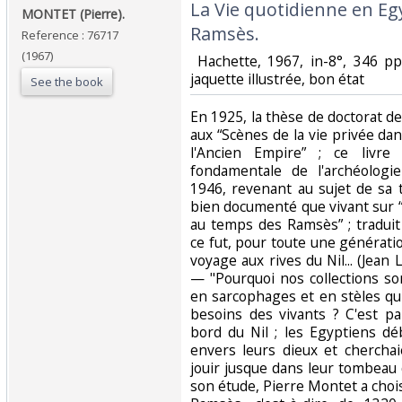
‎La Vie quotidienne en E
‎MONTET (Pierre).‎
Ramsès.‎
Reference : 76717
(1967)
‎ Hachette, 1967, in-8°, 346 pp,
jaquette illustrée, bon état‎
See the book
‎En 1925, la thèse de doctorat 
aux “Scènes de la vie privée d
l'Ancien Empire” ; ce livre
fondamentale de l'archéologi
1946, revenant au sujet de sa t
bien documenté que vivant sur 
au temps des Ramsès” ; tradui
ce fut, pour toute une génératio
voyage aux rives du Nil... (Jean
— "Pourquoi nos collections son
en sarcophages et en stèles qu
besoins des vivants ? C'est par
bord du Nil ; les Egyptiens d
envers leurs dieux et chercha
jouir jusque dans leur tombeau
son étude, Pierre Montet a chois