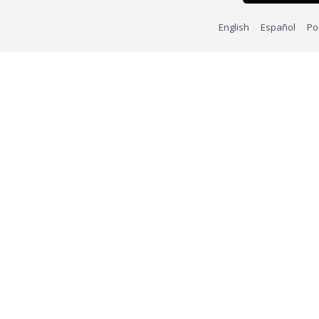
English
Español
Po