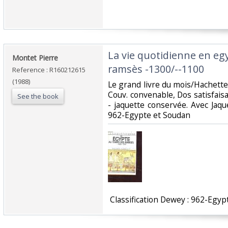
‎La vie quotidienne en e
‎Montet Pierre‎
ramsès -1300/--1100‎
Reference : R160212615
(1988)
‎Le grand livre du mois/Hachette.
Couv. convenable, Dos satisfaisa
See the book
- jaquette conservée. Avec Jaquet
962-Egypte et Soudan‎
‎ Classification Dewey : 962-Egyp