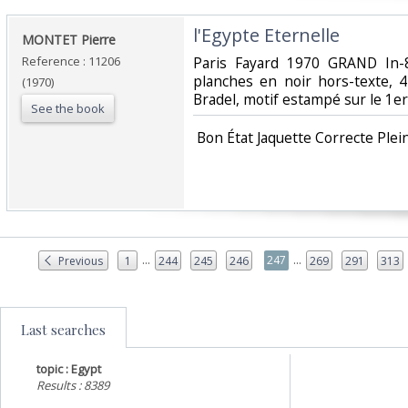
‎l'Egypte Eternelle‎
‎MONTET Pierre‎
Reference : 11206
‎Paris Fayard 1970 GRAND In
planches en noir hors-texte, 4 
(1970)
Bradel, motif estampé sur le 1er 
See the book
‎ Bon État Jaquette Correcte Plein
...
...
247
Previous
1
244
245
246
269
291
313
Last searches
topic : Egypt
Results : 8389