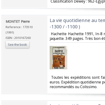
‎ Classification Dewey : 962-Egyp
‎La vie quotidienne au t
‎MONTET Pierre‎
-1300 / -1100 )‎
Reference : 173510
(1991)
‎ Hachette Hachette 1991, In-8 
ISBN : 2010167260
jaquette. 349 pages. Très bon éta
See the book
‎ Toutes les expéditions sont f
euros. Expédition quotidienne po
recommandés ou Colissimo. ‎