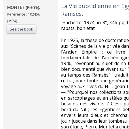
‎La Vie quotidienne en E
‎MONTET (Pierre).‎
Ramsès.‎
Reference : 102456
(1974)
‎ Hachette, 1974, in-8°, 346 pp, b
rabats, bon état‎
See the book
‎En 1925, la thèse de doctorat 
aux “Scènes de la vie privée d
l'Ancien Empire” ; ce livre
fondamentale de l'archéologi
1946, revenant au sujet de sa t
bien documenté que vivant sur 
au temps des Ramsès” ; tradui
ce fut, pour toute une génératio
voyage aux rives du Nil... (Jean
— "Pourquoi nos collections son
en sarcophages et en stèles qu
besoins des vivants ? C'est par
bord du Nil ; les Egyptiens d
envers leurs dieux et chercha
jouir jusque dans leur tombeau
son étude, Pierre Montet a chois