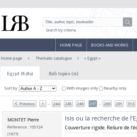
Search by criteria
HOME PAGE
BOOKS AND WORKS
Home page
Thematic catalogue
Egypt
Egypt (8389)
Sub topics (15)
Sort by
With images only
Nearby only
...
...
247
Previous
1
244
245
246
269
291
313
‎Isis ou la recherche de l'
‎MONTET Pierre ‎
Reference : 105124
‎Couverture rigide. Reliure de l'é
(1977)