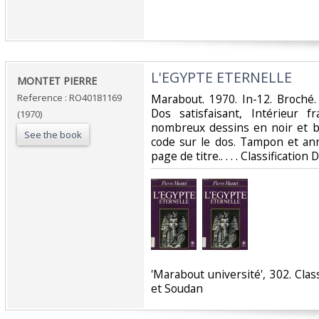
‎L'EGYPTE ETERNELLE‎
‎MONTET PIERRE‎
Reference : RO40181169
‎Marabout. 1970. In-12. Broché
Dos satisfaisant, Intérieur f
(1970)
nombreux dessins en noir et bl
See the book
code sur le dos. Tampon et an
page de titre.. . . . Classificati
‎'Marabout université', 302. Cla
et Soudan‎