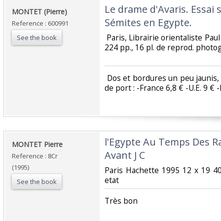
‎Le drame d'Avaris. Essai 
‎MONTET (Pierre)‎
Sémites en Egypte.‎
Reference : 600991
‎ Paris, Librairie orientaliste Pa
See the book
224 pp., 16 pl. de reprod. photogr.
‎ Dos et bordures un peu jaunis,
de port : -France 6,8 € -U.E. 9 € -
‎l'Egypte Au Temps Des R
‎MONTET Pierre‎
Avant J C‎
Reference : 8Cr
(1995)
‎Paris Hachette 1995 12 x 19 4
etat‎
See the book
‎Très bon ‎