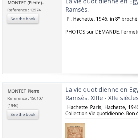
‎La vie quotidienne en E
‎MONTET (Pierre).-‎
Ramsès.‎
Reference : 12574
‎ P., Hachette, 1946, in 8° broché,
See the book
‎PHOTOS sur DEMANDE. Fermetur
‎La vie quotidienne en E
‎MONTET Pierre ‎
Ramsès. XIIIe - XIIe siècles 
Reference : 150107
(1946)
‎ Hachette Paris, Hachette, 19
Collection Vie quotidienne. Bon ét
See the book