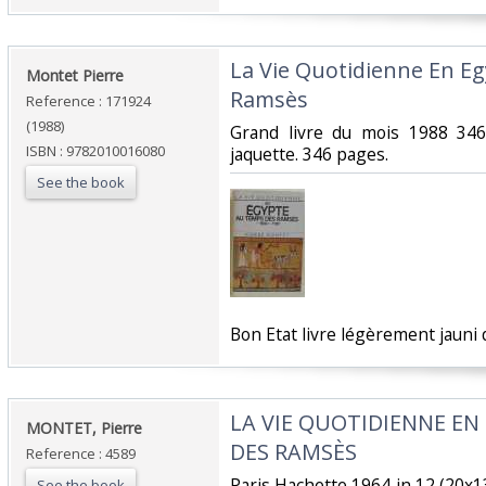
‎La Vie Quotidienne En 
‎Montet Pierre‎
Ramsès‎
Reference : 171924
(1988)
‎Grand livre du mois 1988 34
ISBN : 9782010016080
jaquette. 346 pages.‎
See the book
‎Bon Etat livre légèrement jauni d
‎LA VIE QUOTIDIENNE E
‎MONTET, Pierre ‎
DES RAMSÈS ‎
Reference : 4589
‎Paris Hachette 1964 in 12 (20x
See the book