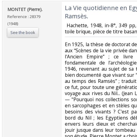
‎La Vie quotidienne en E
‎MONTET (Pierre).‎
Ramsès.‎
Reference : 28379
(1948)
‎ Hachette, 1948, in-8°, 349 pp
toile brique, pièce de titre basan
See the book
‎En 1925, la thèse de doctorat 
aux “Scènes de la vie privée d
l'Ancien Empire” ; ce livre
fondamentale de l'archéologi
1946, revenant au sujet de sa t
bien documenté que vivant sur 
au temps des Ramsès” ; tradui
ce fut, pour toute une génératio
voyage aux rives du Nil... (Jean
— "Pourquoi nos collections son
en sarcophages et en stèles qu
besoins des vivants ? C'est par
bord du Nil ; les Egyptiens d
envers leurs dieux et chercha
jouir jusque dans leur tombeau
son étude, Pierre Montet a chois