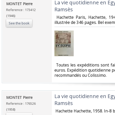
‎La vie quotidienne en E
‎MONTET Pierre‎
Ramsès‎
Reference : 173412
(1946)
‎ Hachette Paris, Hachette, 19
illustrée de 346 pages. Bel exemp
See the book
‎ Toutes les expéditions sont f
euros. Expédition quotidienne po
recommandés ou Colissimo. ‎
‎La vie quotidienne en E
‎MONTET Pierre‎
Ramsès‎
Reference : 176526
(1958)
‎ Hachette Hachette, 1958. In-8 b