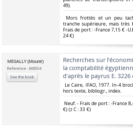
49). ‎
‎ Mors frottés et un peu tac
tranche supérieure, mais très 
Frais de port : -France 7,15 € -U.E
24 €) ‎
‎Recherches sur l'économi
‎MEGALLY (Mounir)‎
la comptabilité égyptienn
Reference : 600554
d'après le payrus E. 3226 
See the book
‎ Le Caire, IFAO, 1977. In-4 bro
hors texte, bibliogr., index. ‎
‎ Neuf. - Frais de port : -France 8
€) (z C : 33 €) ‎