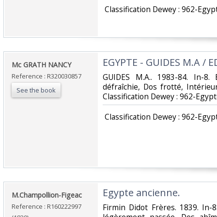
‎ Classification Dewey : 962-Egyp
‎EGYPTE - GUIDES M.A / E
‎Mc GRATH NANCY‎
Reference : R320030857
‎GUIDES M.A.. 1983-84. In-8. 
défraîchie, Dos frotté, Intérieur
See the book
Classification Dewey : 962-Egypt
‎ Classification Dewey : 962-Egyp
‎Egypte ancienne.‎
‎M.Champollion-Figeac‎
Reference : R160222997
‎Firmin Didot Frères. 1839. In-