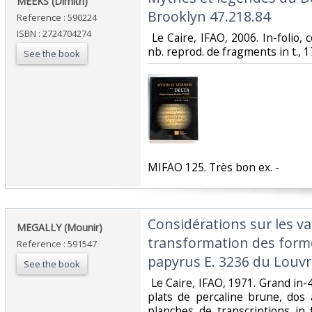
‎MEEKS (Dimitri)‎
Brooklyn 47.218.84‎
Reference : 590224
ISBN : 2724704274
‎ Le Caire, IFAO, 2006. In-folio, c
nb. reprod. de fragments in t., 17 
See the book
‎MIFAO 125. Très bon ex. - ‎
‎Considérations sur les va
‎MEGALLY (Mounir)‎
transformation des form
Reference : 591547
papyrus E. 3236 du Louvre
See the book
‎ Le Caire, IFAO, 1971. Grand in
plats de percaline brune, dos 
planches de transcriptions in f