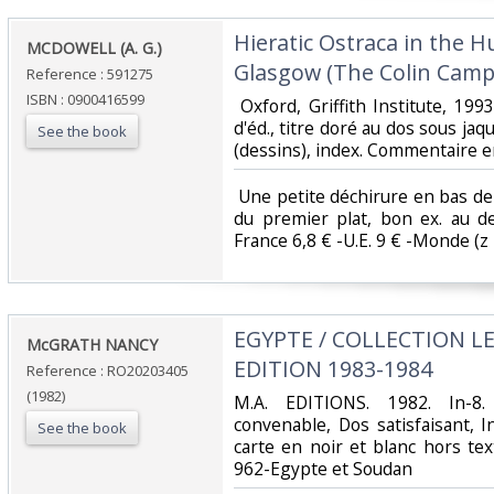
‎Hieratic Ostraca in the
‎MCDOWELL (A. G.)‎
Glasgow (The Colin Campbe
Reference : 591275
ISBN : 0900416599
‎ Oxford, Griffith Institute, 1993
d'éd., titre doré au dos sous jaqu
See the book
(dessins), index. Commentaire en 
‎ Une petite déchirure en bas de 
du premier plat, bon ex. au de
France 6,8 € -U.E. 9 € -Monde (z B 
‎EGYPTE / COLLECTION LE
‎McGRATH NANCY‎
EDITION 1983-1984‎
Reference : RO20203405
(1982)
‎M.A. EDITIONS. 1982. In-8
convenable, Dos satisfaisant, I
See the book
carte en noir et blanc hors texte
962-Egypte et Soudan‎