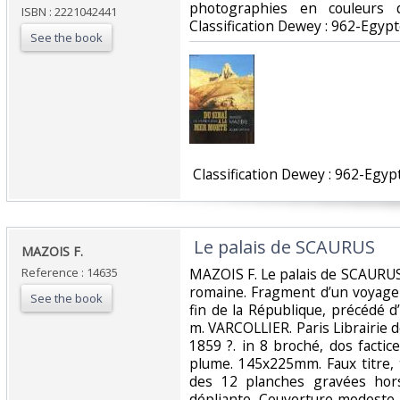
photographies en couleurs d
ISBN : 2221042441
Classification Dewey : 962-Egypt
See the book
‎ Classification Dewey : 962-Egyp
‎ Le palais de SCAURUS ‎
‎MAZOIS F. ‎
Reference : 14635
‎MAZOIS F. Le palais de SCAURU
romaine. Fragment d’un voyag
See the book
fin de la République, précédé 
m. VARCOLLIER. Paris Librairie
1859 ?. in 8 broché, dos factic
plume. 145x225mm. Faux titre, 
des 12 planches gravées hor
dépliante. Couverture modeste p