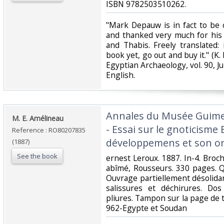
ISBN 9782503510262.‎
‎"Mark Depauw is in fact to be
and thanked very much for his
and Thabis. Freely translated:
book yet, go out and buy it." (K.
Egyptian Archaeology, vol. 90, Ju
English.‎
‎Annales du Musée Guim
‎M. E. Amélineau‎
- Essai sur le gnoticisme
Reference : RO80207835
développemens et son or
(1887)
See the book
‎ernest Leroux. 1887. In-4. Broch
abîmé, Rousseurs. 330 pages. 
Ouvrage partiellement désolidari
salissures et déchirures. Do
pliures. Tampon sur la page de titr
962-Egypte et Soudan‎