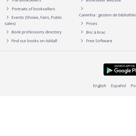
The Booksellers
Bookseller website
Portraits of booksellers
Caminha : gestion de biblioth
Events (Shows, Fairs, Public
sales)
Prices
Book professions directory
Bric à brac
Find our books on Addall
Free Software
English
Español
Po