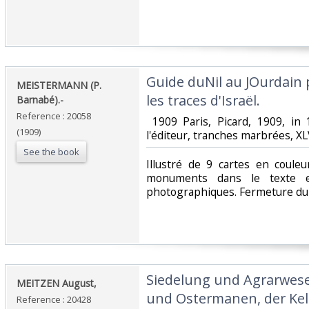
‎Guide duNil au JOurdain p
‎MEISTERMANN (P.
les traces d'Israël.‎
Barnabé).-‎
Reference : 20058
‎ 1909 Paris, Picard, 1909, in
(1909)
l'éditeur, tranches marbrées, XL
See the book
‎Illustré de 9 cartes en coule
monuments dans le texte e
photographiques. Fermeture du 
‎Siedelung und Agrarwe
‎MEITZEN August,‎
und Ostermanen, der Kel
Reference : 20428