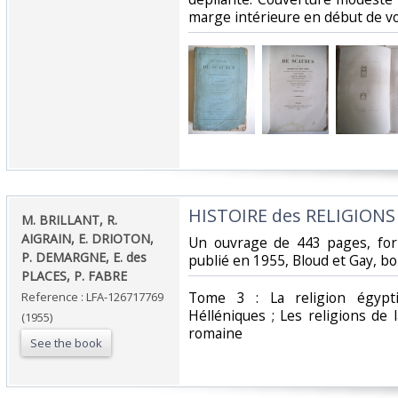
marge intérieure en début de vol
‎HISTOIRE des RELIGIONS‎
‎M. BRILLANT, R.
AIGRAIN, E. DRIOTON,
‎Un ouvrage de 443 pages, fo
P. DEMARGNE, E. des
publié en 1955, Bloud et Gay, bon
PLACES, P. FABRE‎
‎Tome 3 : La religion égypt
Reference : LFA-126717769
Hélléniques ; Les religions de 
(1955)
romaine‎
See the book