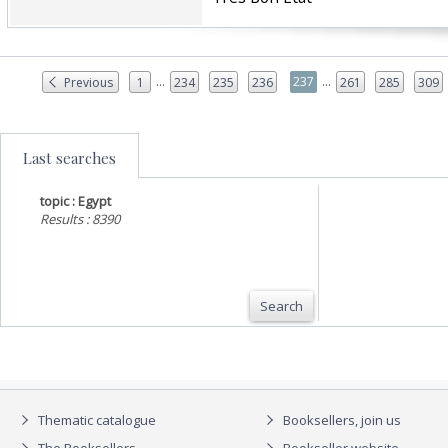
...
...
237
Previous
1
234
235
236
261
285
309
Last searches
topic : Egypt
Results : 8390
Search
Thematic catalogue
Booksellers, join us