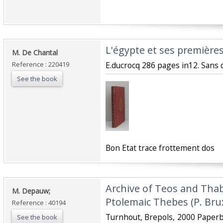
‎L'égypte et ses premières
‎M. De Chantal‎
Reference : 220419
‎E.ducrocq 286 pages in12. Sans d
See the book
‎Bon Etat trace frottement dos‎
‎Archive of Teos and Thab
‎M. Depauw;‎
Ptolemaic Thebes (P. Brux
Reference : 40194
‎Turnhout, Brepols, 2000 Paperbac
See the book