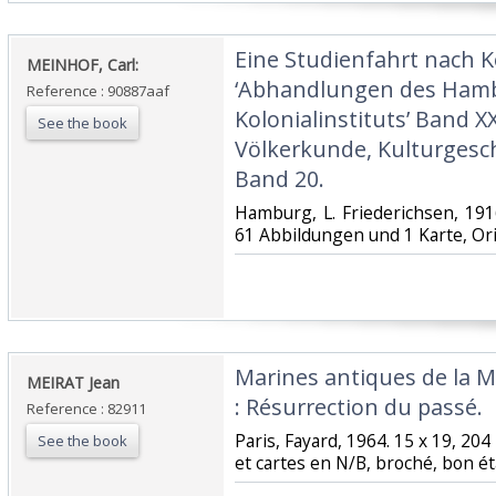
‎Eine Studienfahrt nach 
‎MEINHOF, Carl:‎
‘Abhandlungen des Ham
Reference : 90887aaf
Kolonialinstituts’ Band X
See the book
Völkerkunde, Kulturgesc
Band 20.‎
‎Hamburg, L. Friederichsen, 191
61 Abbildungen und 1 Karte, Ori
‎Marines antiques de la M
‎MEIRAT Jean‎
: Résurrection du passé.‎
Reference : 82911
‎Paris, Fayard, 1964. 15 x 19, 20
See the book
et cartes en N/B, broché, bon éta