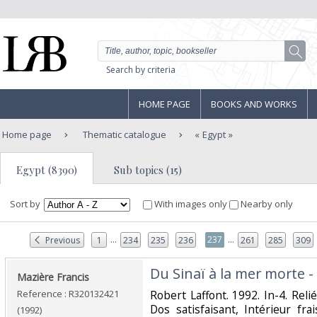
Search by criteria
HOME PAGE
BOOKS AND WORKS
Home page
Thematic catalogue
Egypt
Egypt (8390)
Sub topics (15)
Sort by
With images only
Nearby only
...
...
237
Previous
1
234
235
236
261
285
309
‎Du Sinaï à la mer morte -
‎Mazière Francis‎
Reference : R320132421
‎Robert Laffont. 1992. In-4. Reli
Dos satisfaisant, Intérieur f
(1992)