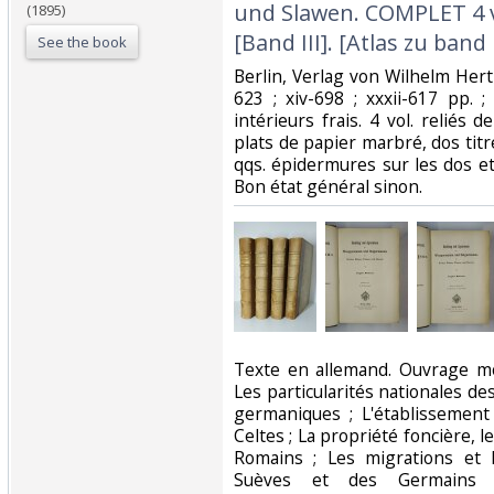
und Slawen. COMPLET 4 vol
(1895)
[Band III]. [Atlas zu band II
See the book
‎Berlin, Verlag von Wilhelm Hertz,
623 ; xiv-698 ; xxxii-617 pp. ; 
intérieurs frais. 4 vol. relié
plats de papier marbré, dos titr
qqs. épidermures sur les dos et
Bon état général sinon.‎
‎Texte en allemand. Ouvrage 
Les particularités nationales d
germaniques ; L'établissement 
Celtes ; La propriété foncière, le
Romains ; Les migrations et l
Suèves et des Germains su