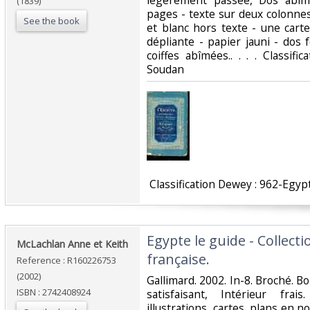
légèrement passée, Dos abîm
(1839)
pages - texte sur deux colonne
See the book
et blanc hors texte - une cart
dépliante - papier jauni - dos 
coiffes abîmées.. . . . Classif
Soudan‎
‎ Classification Dewey : 962-Egyp
‎Egypte le guide - Collecti
‎McLachlan Anne et Keith‎
française.‎
Reference : R160226753
(2002)
‎Gallimard. 2002. In-8. Broché. B
ISBN : 2742408924
satisfaisant, Intérieur fr
illustrations, cartes, plans en n