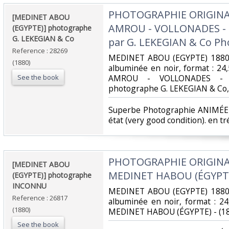
‎PHOTOGRAPHIE ORIGINA
‎[MEDINET ABOU
AMROU - VOLLONADES - (V
(EGYPTE)] photographe
G. LEKEGIAN & Co‎
par G. LEKEGIAN & Co Ph
Reference : 28269
‎MEDINET ABOU (EGYPTE) 1880 
(1880)
albuminée en noir, format : 2
See the book
AMROU - VOLLONADES - (V
photographe G. LEKEGIAN & Co,‎
‎Superbe Photographie ANIMÉE ..
état (very good condition). en tré
‎PHOTOGRAPHIE ORIGINA
‎[MEDINET ABOU
MEDINET HABOU (ÉGYPTE) 
(EGYPTE)] photographe
INCONNU ‎
‎MEDINET ABOU (EGYPTE) 1880 
Reference : 26817
albuminée en noir, format : 2
(1880)
MEDINET HABOU (ÉGYPTE) - (188
See the book