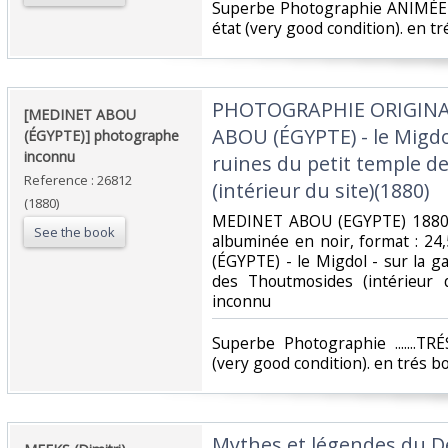
‎Superbe Photographie ANIMÉE ..
état (very good condition). en tré
‎PHOTOGRAPHIE ORIGINAL
‎[MEDINET ABOU
ABOU (ÉGYPTE) - le Migdol
(ÉGYPTE)] photographe
inconnu‎
ruines du petit temple 
Reference : 26812
(intérieur du site)(1880)‎
(1880)
‎MEDINET ABOU (EGYPTE) 1880 
See the book
albuminée en noir, format : 2
(ÉGYPTE) - le Migdol - sur la g
des Thoutmosides (intérieur 
inconnu‎
‎Superbe Photographie .......T
(very good condition). en trés bo
‎Mythes et légendes du De