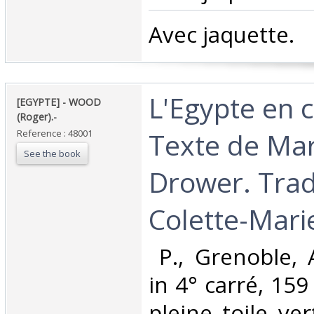
‎Avec jaquette.‎
‎L'Egypte en 
‎[EGYPTE] - WOOD
(Roger).-‎
Texte de Mar
Reference : 48001
See the book
Drower. Trad
Colette-Marie
‎ P., Grenoble,
in 4° carré, 159
pleine toile ver