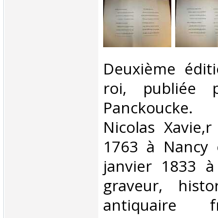
‎Deuxième édit
roi, publiée 
Panckoucke
Nicolas Xavie,
1763 à Nancy 
janvier 1833 à
graveur, histo
antiquaire f