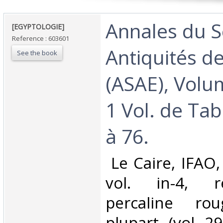
‎Annales du S
‎[EGYPTOLOGIE]‎
Reference : 603601
Antiquités de
See the book
(ASAE), Volu
1 Vol. de Tab
à 76.‎
‎ Le Caire, IFAO
vol. in-4, re
percaline ro
plupart, (vol. 2