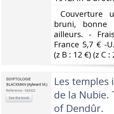
‎ Couverture u
bruni, bonne 
ailleurs. - Fra
France 5,7 € -U
(z B : 12 €) (z C : 
‎Les temples
‎EGYPTOLOGIE
BLACKMAN (Aylward M.)‎
de la Nubie.
Reference : 563322
See the book
of Dendûr.‎