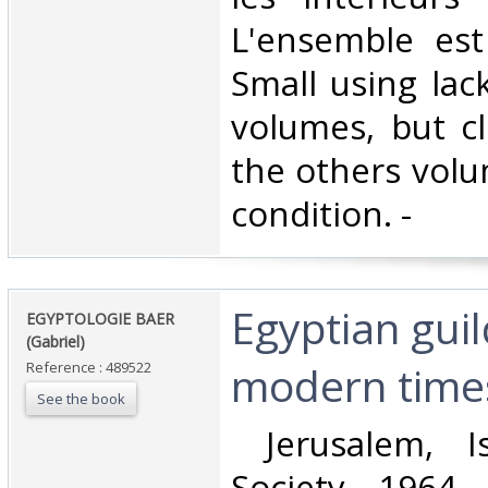
L'ensemble est
Small using lack
volumes, but cl
the others volu
condition. - ‎
‎Egyptian guil
‎EGYPTOLOGIE BAER
(Gabriel)‎
modern times
Reference : 489522
See the book
‎ Jerusalem, I
Society, 1964. 