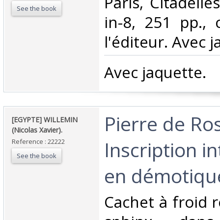
‎Paris, Citadell
See the book
in-8, 251 pp.,
l'éditeur. Avec j
‎Avec jaquette.‎
‎Pierre de Ro
‎[EGYPTE] WILLEMIN
(Nicolas Xavier).‎
Inscription i
Reference : 22222
See the book
en démotique
‎Cachet à froid 