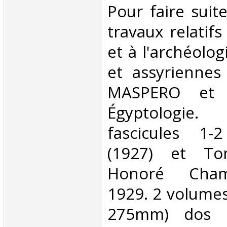
‎Pour faire suit
travaux relatifs
et à l'archéolo
et assyriennes
MASPERO et 
Égyptologie
fascicules 1-
(1927) et To
Honoré Cham
1929. 2 volumes
275mm) dos l