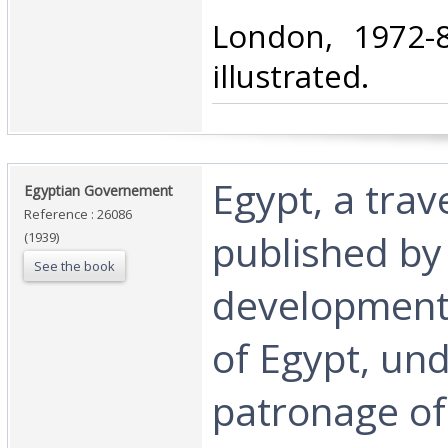
‎London, 1972-8
illustrated.‎
‎Egypt, a trav
‎Egyptian Governement‎
Reference : 26086
published by
(1939)
See the book
development 
of Egypt, un
patronage of