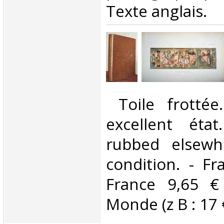
Texte anglais. ‎
‎ Toile frottée
excellent état
rubbed elsewh
condition. - Fr
France 9,65 €
Monde (z B : 17 €)