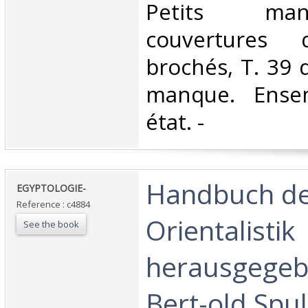
Petits ma
couvertures 
brochés, T. 39 
manque. Ense
état. - ‎
‎Handbuch d
‎EGYPTOLOGIE-‎
Reference : c4884
Orientalistik
See the book
herausgegeb
Bert-old Spul