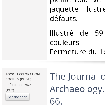
jaquette illust
défauts. ‎
‎Illustré de 5
couleurs con
Fermeture du 1e
‎The Journal 
‎EGYPT EXPLORATION
SOCIETY (PUBL.).‎
Archaeology. 
Reference : 26872
(1972)
See the book
66.‎