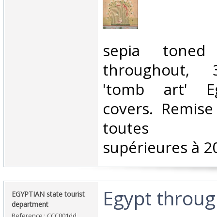
‎sepia toned
throughout, 
'tomb art' Eg
covers. Remis
toutes c
supérieures à 20
‎Egypt throu
‎EGYPTIAN state tourist
department‎
Reference : CCC001dd