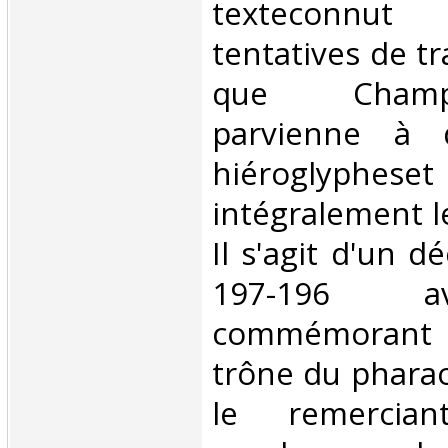
texteconnut
tentatives de t
que Champ
parvienne à d
hiéroglyphes
intégralement le
Il s'agit d'un d
197-196 av
commémorant l
trône du phara
le remercia