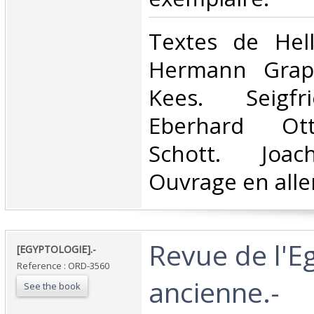
‎Textes de Hel
Hermann Grap
Kees. Seigfr
Eberhard Ott
Schott. Joac
Ouvrage en allem
‎Revue de l'E
‎[EGYPTOLOGIE].-‎
Reference : ORD-3560
ancienne.-‎
See the book