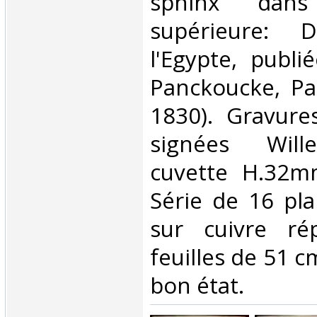
sphinx dan
supérieure: D
l'Egypte, publi
Panckoucke, Par
1830). Gravures
signées Wille
cuvette H.32m
Série de 16 pl
sur cuivre ré
feuilles de 51 c
bon état. ‎