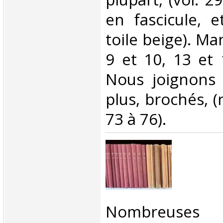
en fascicule, e
toile beige). Ma
9 et 10, 13 et 
Nous joignons
plus, brochés, (
73 à 76). ‎
‎Nombreuses i