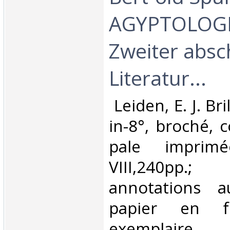
AGYPTOLOGIE
Zweiter absc
Literatur...‎
‎ Leiden, E. J. Br
in-8°, broché, 
pale imprim
VIII,240pp.
annotations 
papier en fr
exemplaire.‎