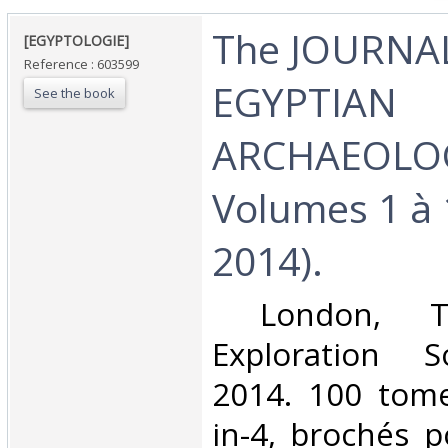
‎The JOURNAL
‎[EGYPTOLOGIE]‎
Reference : 603599
EGYPTIAN
See the book
ARCHAEOLO
Volumes 1 à 
2014).‎
‎ London, T
Exploration S
2014. 100 tome
in-4, brochés p