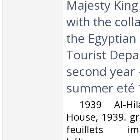
Majesty King
with the coll
the Egyptian
Tourist Dep
second year -
summer eté 
‎ 1939 Al-Hil
House, 1939. gr
feuillets i