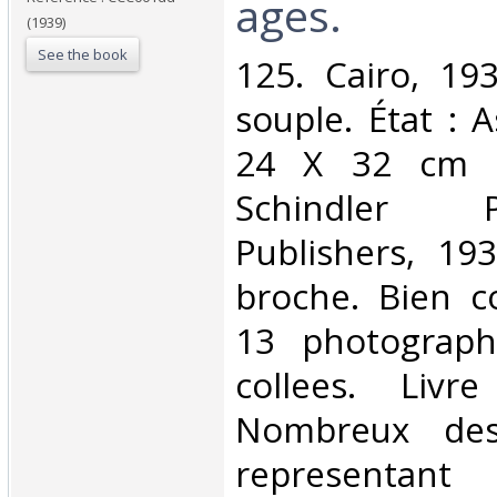
ages. ‎
(1939)
See the book
‎125. Cairo, 19
souple. État : 
24 X 32 cm ed
Schindler 
Publishers, 19
broche. Bien c
13 photographi
collees. Livr
Nombreux dess
representan