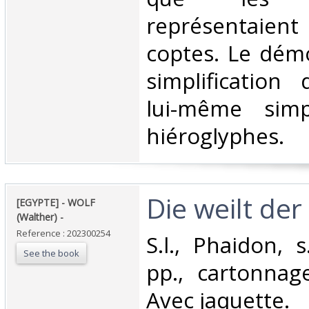
représentaient
coptes. Le dém
simplification 
lui-même simpl
hiéroglyphes. ‎
‎Die weilt der
‎[EGYPTE] - WOLF
(Walther) - ‎
Reference : 202300254
‎S.l., Phaidon, 
See the book
pp., cartonnage
Avec jaquette.‎