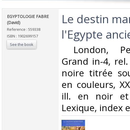
‎Le destin ma
‎EGYPTOLOGIE FABRE
(David)‎
l'Egypte anci
Reference : 559338
ISBN : 1902699157
See the book
‎ London, Per
Grand in-4, rel.
noire titrée sou
en couleurs, XX
ill. en noir e
Lexique, index et