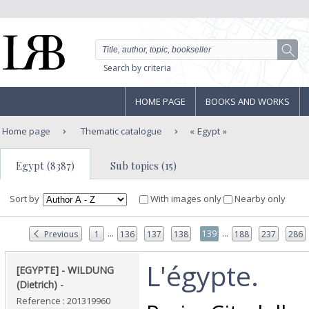
Search by criteria
HOME PAGE
BOOKS AND WORKS
Home page
Thematic catalogue
Egypt
Egypt (8387)
Sub topics (15)
Sort by
With images only
Nearby only
...
...
139
Previous
1
136
137
138
188
237
286
‎L'égypte. ‎
‎[EGYPTE] - WILDUNG
(Dietrich) - ‎
Reference : 201319960