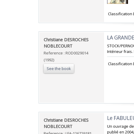
‎ Classificatio
‎LA GRANDE
‎Christiane DESROCHES
NOBLECOURT‎
‎STOCK/PERNOUD
Intérieur frais.
Reference : ROD0029014
(1992)
‎ Classificatio
See the book
‎Le FABULE
‎Christiane DESROCHES
NOBLECOURT‎
‎Un ouvrage de
publié en 2004
Reference : LFA-126729181