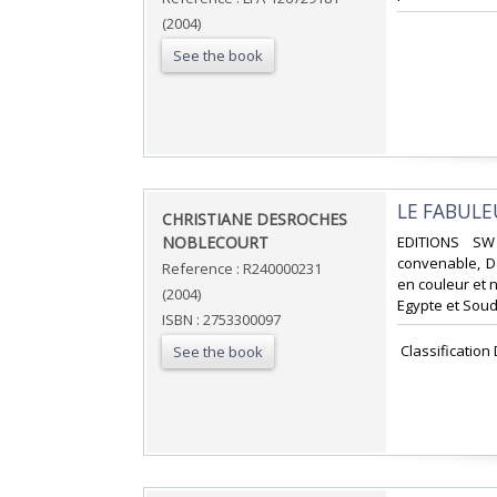
(2004)
See the book
‎LE FABULE
‎CHRISTIANE DESROCHES
NOBLECOURT‎
‎EDITIONS SW
convenable, Do
Reference : R240000231
en couleur et no
(2004)
Egypte et Soud
ISBN : 2753300097
‎ Classificatio
See the book