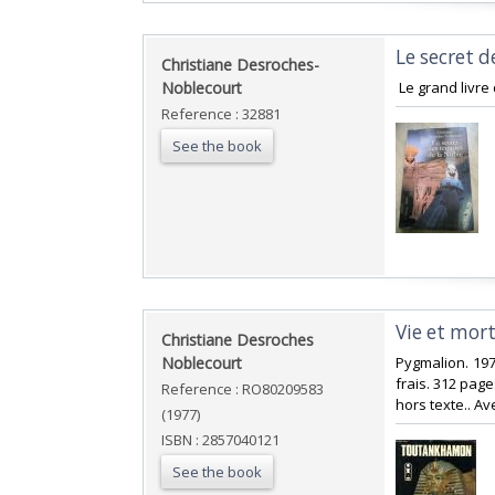
‎Le secret 
‎Christiane Desroches-
Noblecourt ‎
‎ Le grand livr
Reference : 32881
See the book
‎Vie et mo
‎Christiane Desroches
Noblecourt‎
‎Pygmalion. 197
frais. 312 pag
Reference : RO80209583
hors texte.. Av
(1977)
ISBN : 2857040121
See the book