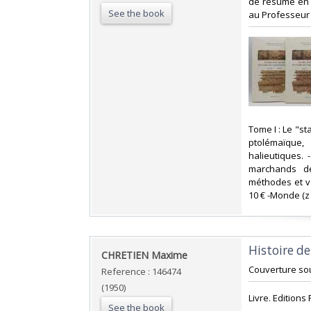
de résumé en f
See the book
au Professeur A
‎Tome I : Le "s
ptolémaïque,
halieutiques.
marchands de 
méthodes et vo
10 € -Monde (z B 
‎Histoire d
‎CHRETIEN Maxime ‎
‎Couverture sou
Reference : 146474
(1950)
‎Livre. Editions
See the book