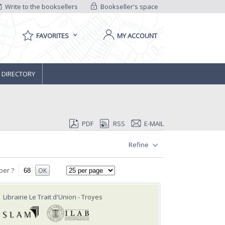
Write to the booksellers
Bookseller's space
FAVORITES
MY ACCOUNT
 DIRECTORY
PDF
RSS
E-MAIL
Refine
ber ?
OK
Librairie Le Trait d'Union
- Troyes