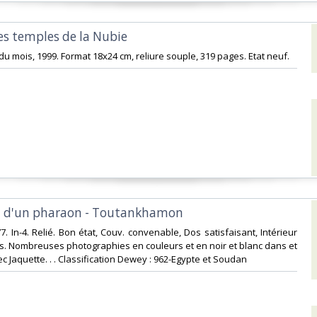
des temples de la Nubie ‎
e du mois, 1999. Format 18x24 cm, reliure souple, 319 pages. Etat neuf. ‎
rt d'un pharaon - Toutankhamon‎
7. In-4. Relié. Bon état, Couv. convenable, Dos satisfaisant, Intérieur
es. Nombreuses photographies en couleurs et en noir et blanc dans et
ec Jaquette. . . Classification Dewey : 962-Egypte et Soudan‎