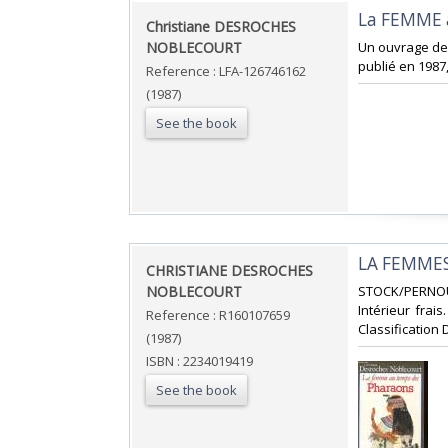
‎La FEMME
‎Christiane DESROCHES
NOBLECOURT‎
‎Un ouvrage de
publié en 1987,
Reference : LFA-126746162
(1987)
See the book
‎LA FEMME
‎CHRISTIANE DESROCHES
NOBLECOURT‎
‎STOCK/PERNOUD
Intérieur frais
Reference : R160107659
Classification
(1987)
ISBN : 2234019419
See the book