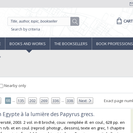
CART
Search by criteria
E
BOOKS AND WORKS
THE BOOKSELLERS
BOOK PROFESSIONS
Nearby only
...
...
68
Exact page num
7
135
202
269
336
338
Next
n Egypte à la lumière des Papyrus grecs.‎
versité, 2003. 2 vol. in-8 broché, couv. rempliée ill. en coul., 628 pp. en
en n/b. et en coul. (reprod. photogr., dessins), texte en grec, 1 chapitre