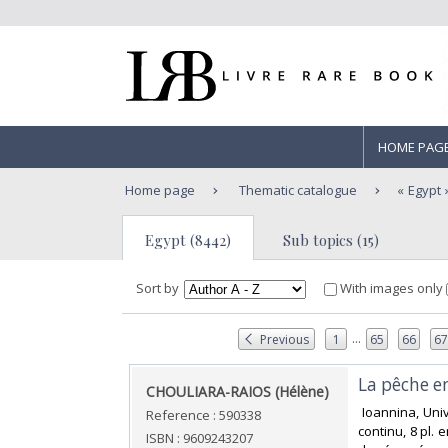
HOME PAG
Home page
Thematic catalogue
Egypt
Egypt (8442)
Sub topics (15)
Sort by
With images only
...
Previous
1
65
66
6
‎La pêche e
‎CHOULIARA-RAIOS (Hélène)‎
‎ Ioannina, Uni
Reference : 590338
continu, 8 pl. 
ISBN : 9609243207