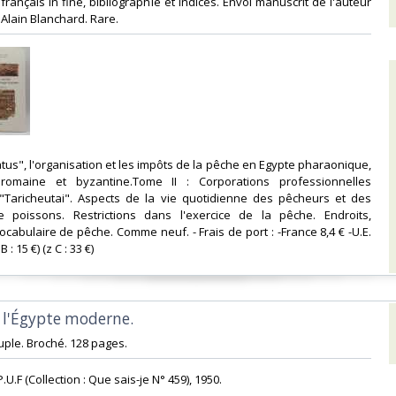
rançais in fine, bibliographie et indices. Envoi manuscrit de l'auteur
lain Blanchard. Rare. ‎
tatus", l'organisation et les impôts de la pêche en Egypte pharaonique,
 romaine et byzantine.Tome II : Corporations professionnelles
 -"Taricheutai". Aspects de la vie quotidienne des pêcheurs et des
poissons. Restrictions dans l'exercice de la pêche. Endroits,
cabulaire de pêche. Comme neuf. - Frais de port : -France 8,4 € -U.E.
: 15 €) (z C : 33 €) ‎
e l'Égypte moderne.‎
ple. Broché. 128 pages.‎
 P.U.F (Collection : Que sais-je N° 459), 1950.‎