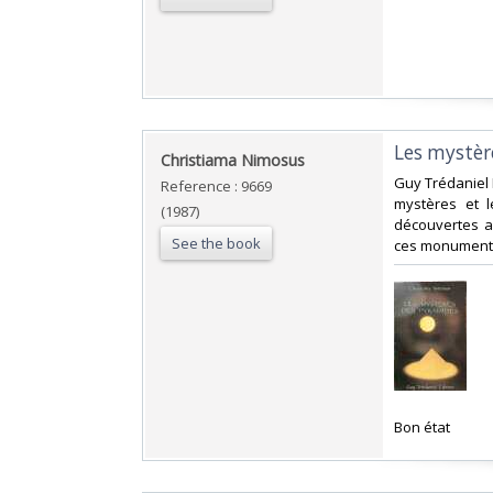
‎Les mystèr
‎Christiama Nimosus‎
‎Guy Trédaniel 
Reference : 9669
mystères et l
(1987)
découvertes a
See the book
ces monument
‎Bon état‎