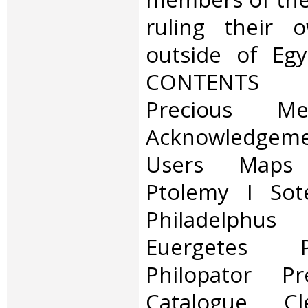
ruling their 
outside of Eg
CONTENTS 
Precious Me
Acknowledgeme
Users Maps I
Ptolemy I Sot
Philadelphus
Euergetes 
Philopator Pr
Catalogue C