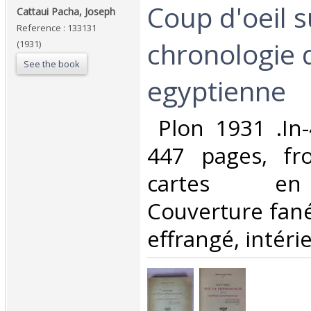
‎Coup d'oeil s
‎Cattaui Pacha, Joseph‎
Reference : 133131
chronologie d
(1931)
See the book
egyptienne‎
‎ Plon 1931 .In-
447 pages, fro
cartes en
Couverture fané
effrangé, intérie