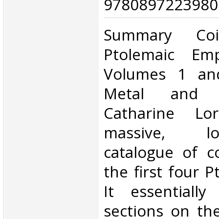
9780897223980.
‎Summary Co
Ptolemaic Emp
Volumes 1 and
Metal and 
Catharine Lo
massive, long
catalogue of c
the first four P
It essentially
sections on the