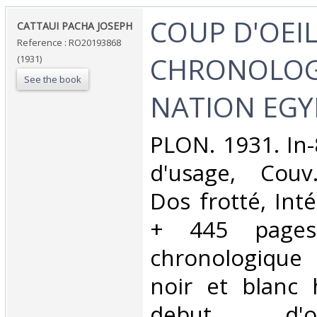
‎COUP D'OEI
‎CATTAUI PACHA JOSEPH‎
Reference : RO20193868
CHRONOLOGI
(1931)
See the book
NATION EGY
‎PLON. 1931. In-
d'usage, Couv
Dos frotté, Inté
+ 445 pages
chronologique
noir et blanc 
debut d'