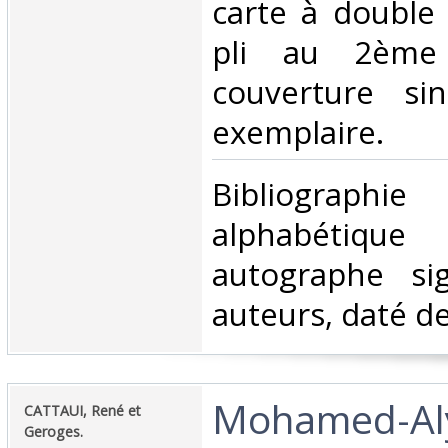
carte à double
pli au 2ème
couverture si
exemplaire.‎
‎Bibliograph
alphabétique 
autographe si
auteurs, daté de
‎Mohamed-Al
‎CATTAUI, René et
Geroges.‎