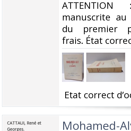
ATTENTION : 
manuscrite au 
du premier pl
frais. État corre
‎ Etat correct d’o
‎Mohamed-Aly
‎CATTAUI, René et
Georges.‎