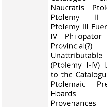
Naucratis Pto
Ptolemy II P
Ptolemy III Eue
IV Philopator 
Provincial(?)
Unattributabl
(Ptolemy I-IV) 
to the Catalog
Ptolemaic Pr
Hoards A
Provenances 