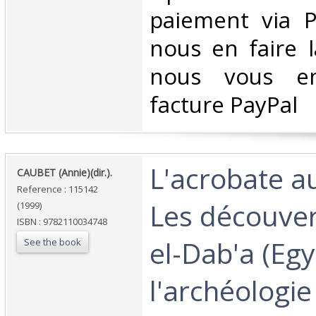
paiement via Pa
nous en faire 
nous vous en
facture PayPal‎
‎L'acrobate a
‎CAUBET (Annie)(dir.).‎
Reference : 115142
Les découver
(1999)
ISBN : 9782110034748
el-Dab'a (Egy
See the book
l'archéologie