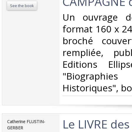
CAMPAGNE d
See the book
‎Un ouvrage d
format 160 x 24
broché couver
rempliée, pub
Editions Ellips
"Biographie
Historiques", bo
‎Le LIVRE de
‎Catherine FLUSTIN-
GERBER‎