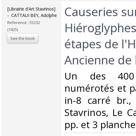
‎Causeries su
‎[Librairie d'Art Stavrinos]
- ‎ ‎CATTAUI BEY, Adolphe‎
Hiéroglyphes
Reference : 55232
(1925)
See the book
étapes de l'H
Ancienne de l
‎Un des 400 
numérotés et pa
in-8 carré br., 
Stavrinos, Le C
pp. et 3 planche