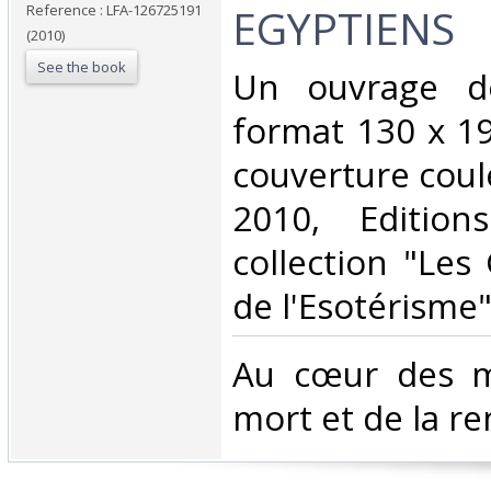
EGYPTIENS‎
Reference : LFA-126725191
(2010)
See the book
‎Un ouvrage d
format 130 x 1
couverture coul
2010, Edition
collection "Les
de l'Esotérisme"
‎Au cœur des m
mort et de la re