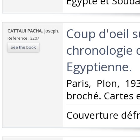
Egypte et Souda
‎Coup d'oeil s
‎CATTAUI PACHA, Joseph.‎
Reference : 3207
chronologie d
See the book
Egyptienne.‎
‎Paris, Plon, 19
broché. Cartes e
‎Couverture défra