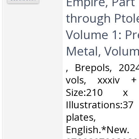
Empire, Part 
through Ptol
Volume 1: Pr
Metal, Volum
‎, Brepols, 20
vols, xxxiv 
Size:210 
Illustrations
plates, 
English.*