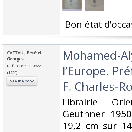
‎ Bon état d’occa
‎Mohamed-Al
‎CATTAUI, René et
Georges‎
l’Europe. Pr
Reference : 130622
(1950)
See the book
F. Charles-Ro
‎Librairie Ori
Geuthner 1950
19,2 cm sur 14