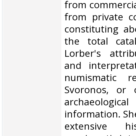
from commercia
from private co
constituting ab
the total cata
Lorber's attrib
and interpreta
numismatic re
Svoronos, or 
archaeologic
information. Sh
extensive hi