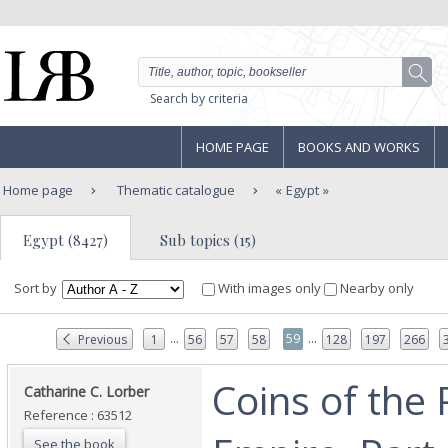
Search by criteria
HOME PAGE
BOOKS AND WORKS
Home page
Thematic catalogue
Egypt
Egypt (8427)
Sub topics (15)
Sort by
With images only
Nearby only
...
...
59
Previous
1
56
57
58
128
197
266
‎Coins of the
‎Catharine C. Lorber‎
Reference : 63512
See the book