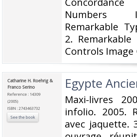
Concordance 
Numbers I
Remarkable Ty
2. Remarkable I
Controls Image C
‎Egypte Ancien
‎Catharine H. Roehrig &
Franco Serino‎
Reference : 14309
‎Maxi-livres 2
(2005)
infolio. 2005. 
ISBN : 2743463732
See the book
avec jaquette. 
ouvrage réuni