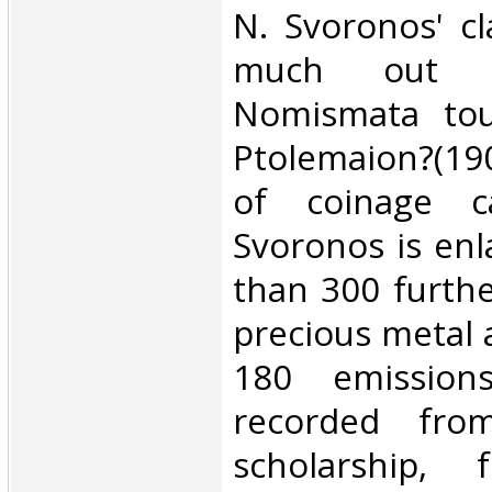
N. Svoronos' cl
much out o
Nomismata tou
Ptolemaion?(19
of coinage c
Svoronos is en
than 300 furthe
precious metal
180 emission
recorded fro
scholarship, 