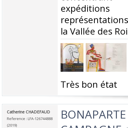
expéditio
représentations
la Vallée des Roi
‎Très bon état‎
‎BONAPARTE 
‎Catherine CHADEFAUD‎
Reference : LFA-126744888
(2019)