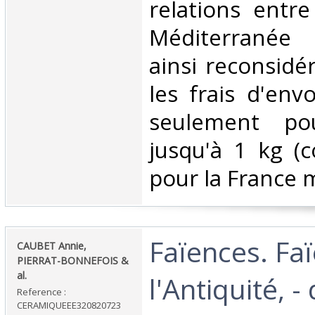
relations entre
Méditerranée 
ainsi reconsidé
les frais d'env
seulement pou
jusqu'à 1 kg (co
pour la France m
‎Faïences. Fa
‎CAUBET Annie,
PIERRAT-BONNEFOIS &
al.‎
l'Antiquité, -
Reference :
CERAMIQUEEE320820723