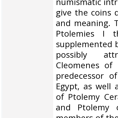
numismatic intr
give the coins 
and meaning. T
Ptolemies I t
supplemented b
possibly att
Cleomenes of N
predecessor of
Egypt, as well 
of Ptolemy Cer
and Ptolemy o
members of the