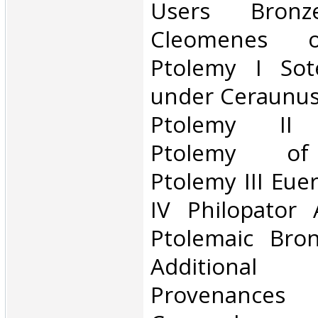
Users Bronz
Cleomenes o
Ptolemy I Sot
under Ceraunus
Ptolemy II P
Ptolemy of
Ptolemy III Eue
IV Philopator 
Ptolemaic Bro
Addition
Provenances 