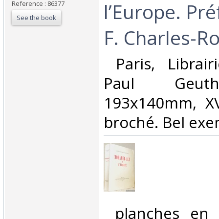
l’Europe. Pr
Reference : 86377
See the book
F. Charles-Ro
‎ Paris, Librair
Paul Geut
193x140mm, XV
broché. Bel exem
‎ planches en