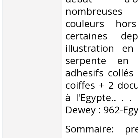
nombreuses
couleurs hor
certaines de
illustration e
serpente en 
adhesifs collés
coiffes + 2 doc
à l'Egypte.. . . 
Dewey : 962-Egy
‎Sommaire: pr