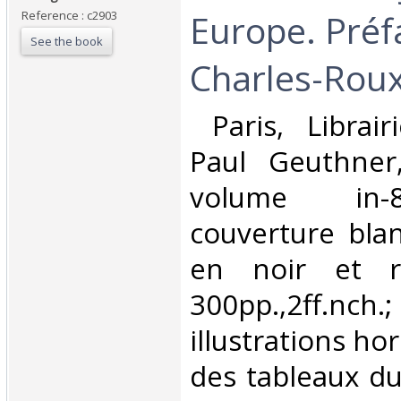
Europe. Préf
Reference : c2903
See the book
Charles-Roux.
‎ Paris, Librair
Paul Geuthner
volume in-8
couverture bla
en noir et ro
300pp.,2ff.nch.;
illustrations ho
des tableaux d