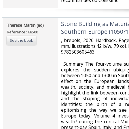
recommandés ou Colissimo. ‎
‎Stone Building as Mater
‎Therese Martin (ed)‎
Southern Europe (1050?13
Reference : 68500
‎, brepols, 2026 Hardback, Pag
See the book
mm,Illustrations:42 b/w, 79 col
9782503605463.‎
‎ Summary The four-volume sub
explores the sudden ubiquit
between 1050 and 1300 in Sout
effect on the European land
wealth, society, and medieval 
highlight the link between cons
and the shaping of individual,
identities: the birth of a n
epitomising the way we see 
Europe today. Volume 4 invest
wealth? during the central Mid
present-day Spain, Italy, and F