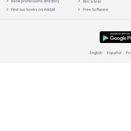
Book professions directory
Bric à brac
Find our books on Addall
Free Software
English
Español
Po