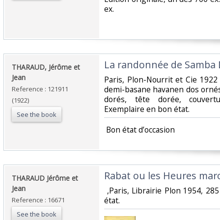
ex. ‎
‎La randonnée de Samba D
‎THARAUD, Jérôme et
Jean‎
‎Paris, Plon-Nourrit et Cie 1922
demi-basane havanen dos ornés 
Reference : 121911
dorés, tête dorée, couvert
(1922)
Exemplaire en bon état.‎
See the book
‎ Bon état d’occasion ‎
‎Rabat ou les Heures maro
‎THARAUD Jérôme et
Jean‎
‎ ,Paris, Librairie Plon 1954, 285
état.‎
Reference : 16671
See the book