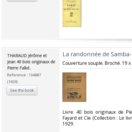
‎La randonnée de Samba-D
‎THARAUD Jérôme et
Jean 40 bois originaux de
‎Couverture souple. Broché. 19 x
Pierre Falké.‎
Reference : 134887
(1929)
See the book
‎Livre. 40 bois originaux de P
Fayard et Cie (Collection : Le l
1929.‎