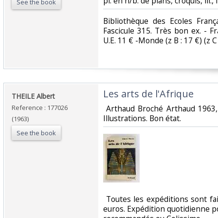
pl. en n/b. de plans, croquis, ill., i
See the book
‎Bibliothèque des Ecoles Fran
Fascicule 315. Très bon ex. - Fr
U.E. 11 € -Monde (z B : 17 €) (z C :
‎Les arts de l'Afrique ‎
‎THEILE Albert‎
Reference : 177026
‎ Arthaud Broché Arthaud 1963
Illustrations. Bon état.‎
(1963)
See the book
‎ Toutes les expéditions sont f
euros. Expédition quotidienne po