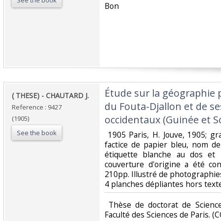
See the book
‎Bon ‎
‎Étude sur la géographie 
‎( THESE) - CHAUTARD J.‎
du Fouta-Djallon et de se
Reference : 9427
occidentaux (Guinée et So
(1905)
See the book
‎ 1905 Paris, H. Jouve, 1905; g
factice de papier bleu, nom de 
étiquette blanche au dos et 
couverture d'origine a été co
210pp. Illustré de photographies
4 planches dépliantes hors texte.
‎ Thèse de doctorat de Scienc
Faculté des Sciences de Paris. (CO