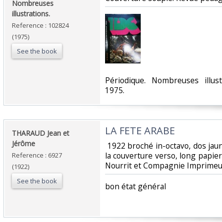
Nombreuses
illustrations.‎
Reference : 102824
(1975)
See the book
‎Périodique. Nombreuses illust
1975.‎
‎LA FETE ARABE‎
‎THARAUD Jean et
Jérôme‎
‎ 1922 broché in-octavo, dos ja
la couverture verso, long papie
Reference : 6927
Nourrit et Compagnie Imprimeurs
(1922)
See the book
‎bon état général ‎