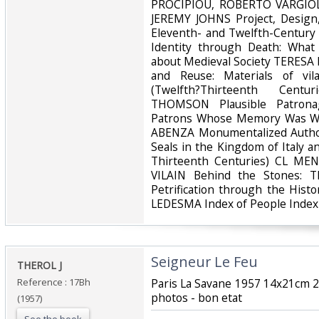
PROCIPIOU, ROBERTO VARGIO
JEREMY JOHNS Project, Design
Eleventh- and Twelfth-Centur
Identity through Death: What
about Medieval Society TERES
and Reuse: Materials of vi
(Twelfth?Thirteenth Cen
THOMSON Plausible Patronag
Patrons Whose Memory Was Wo
ABENZA Monumentalized Author
Seals in the Kingdom of Italy 
Thirteenth Centuries) CL M
VILAIN Behind the Stones: 
Petrification through the His
LEDESMA Index of People Index o
‎Seigneur Le Feu‎
‎THEROL J‎
Reference : 17Bh
‎Paris La Savane 1957 14x21cm 
photos - bon etat‎
(1957)