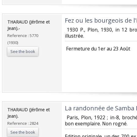
‎Fez ou les bourgeois de l'
‎THARAUD (Jérôme et
Jean).-‎
‎ 1930 P., Plon, 1930, in 12 b
illustrée. ‎
Reference : 5770
(1930)
‎ Fermeture du 1er au 23 Août‎
See the book
‎La randonnée de Samba D
‎THARAUD (Jérôme et
Jean).‎
‎ Paris, Plon, 1922 ; in-8, bro
bon exemplaire. Non rogné.‎
Reference : 2824
See the book
‎Edition originale, un des 700 ex