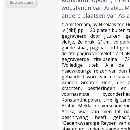
See the book
woestynen van Arabie, M
andere plaatsen van Asia 
‎t' Amsterdam, by Nicolaas ten Hoo
iv [4bl] pp. + 20 platen buiten
gegraveerd door J.Luiken, g
vlekje, 2e druk, 21cm., volper
goede staat, pagina's licht geb
de titelpagina vermeldt 1723 al
gegraveerde titelpagina 17
[Volledige titel: "Alle d
naauwkeurige reizen van den 
gehandeld word van de staate
vanden Grooten Heer, der ze
krachten, bestieringen en
voornaamste byzonderh
Konstantinopolen, 't Heilig La
Arabie, Mekka, en verscheidene
Afrika; waar van men tot no
beschryving heeft gehad."
"Gedenkwaardige Reysen van 
staaten en landen staande ond