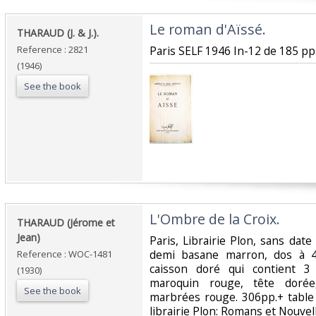
‎Le roman d'Aïssé.‎
‎THARAUD (J. & J.).‎
Reference : 2821
‎Paris SELF 1946 In-12 de 185 pp.,
(1946)
See the book
‎L'Ombre de la Croix.‎
‎THARAUD (Jérome et
Jean)‎
‎Paris, Librairie Plon, sans date
demi basane marron, dos à 4
Reference : WOC-1481
caisson doré qui contient 3 
(1930)
maroquin rouge, tête dorée
See the book
marbrées rouge. 306pp.+ table 
librairie Plon: Romans et Nouvelle