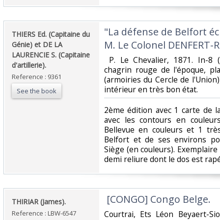
‎"La défense de Belfort éc
‎THIERS Ed. (Capitaine du
M. Le Colonel DENFERT-
Génie) et DE LA
LAURENCIE S. (Capitaine
‎ P. Le Chevalier, 1871. In-8
d'artillerie).‎
chagrin rouge de l'époque, pla
Reference : 9361
(armoiries du Cercle de l'Union))
intérieur en très bon état.‎
See the book
‎2ème édition avec 1 carte de l
avec les contours en couleur
Bellevue en couleurs et 1 trè
Belfort et de ses environs po
Siège (en couleurs). Exemplair
demi reliure dont le dos est rapé.
‎ [CONGO] Congo Belge.‎
‎THIRIAR (James).‎
Reference : LBW-6547
‎Courtrai, Ets Léon Beyaert-Si