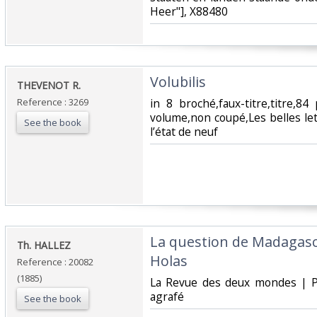
Heer"], X88480‎
‎Volubilis ‎
‎THEVENOT R.‎
Reference : 3269
‎in 8 broché,faux-titre,titre,
volume,non coupé,Les belles le
See the book
l’état de neuf ‎
‎La question de Madagasca
‎Th. HALLEZ‎
Holas‎
Reference : 20082
(1885)
‎La Revue des deux mondes | P
agrafé‎
See the book