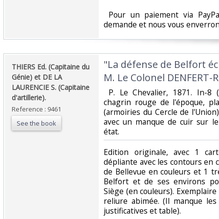
‎ Pour un paiement via PayPal
demande et nous vous enverrons
‎"La défense de Belfort éc
‎THIERS Ed. (Capitaine du
M. Le Colonel DENFERT-
Génie) et DE LA
LAURENCIE S. (Capitaine
‎ P. Le Chevalier, 1871. In-8
d'artillerie).‎
chagrin rouge de l'époque, pla
Reference : 9461
(armoiries du Cercle de l'Union)
avec un manque de cuir sur le
See the book
état.‎
‎Edition originale, avec 1 ca
dépliante avec les contours en 
de Bellevue en couleurs et 1 t
Belfort et de ses environs po
Siège (en couleurs). Exemplair
reliure abimée. (Il manque les 
justificatives et table).‎