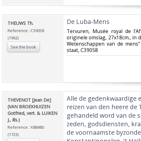
‎De Luba-Mens‎
‎THEUWS Th.‎
Reference : C39058
‎Tervuren, Musée royal de l'A
originele omslag, 27x18cm., in 
(1962)
Wetenschappen van de mens" n
See the book
staat, C39058‎
‎Alle de gedenkwaardige
‎THEVENOT [Jean De]
reizen van den heere de 
(VAN BROEKHUIZEN
Gotfried, vert. & LUIKEN
gehandeld word van de st
J., ills.)‎
zeden, godsdiensten, krac
Reference : X88480
de voornaamste byzonder
(1723)
Konstantinopolen, 't Heil