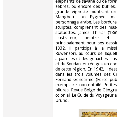
éléphants de savane ou de forêt
zèbres, ou encore des buffles
grande vignette montrant un
Mangbetu, un Pygmée, mai
personnage arabe. Les bordure
sculptés, comprenant des mas
statuettes. James Thiriar (18
illustrateur, peintre et
principalement pour ses dessin
1932, il participa à la miss
Ruwenzori, au cours de laquel
aquarelles et des gouaches illu
et du Soudan, et rédigea un doc
de cette région. En 1942, il dess
dans les trois volumes des C
Fernand Gendarme (Force pub
exemplaire, non entoilé. Petite
pliures. Revue Belge de Géogra
colonial. Le Guide du Voyageur
Urundi.‎