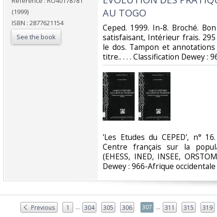
Reference : RO40178781
AU TOGO‎
(1999)
ISBN : 2877621154
‎Ceped. 1999. In-8. Broché. Bo
satisfaisant, Intérieur frais. 29
See the book
le dos. Tampon et annotations
titre.. . . . Classification Dewey :
‎'Les Etudes du CEPED', n° 16
Centre français sur la popu
(EHESS, INED, INSEE, ORSTOM/IR
Dewey : 966-Afrique occidentale‎
...
...
307
Previous
1
304
305
306
311
315
319