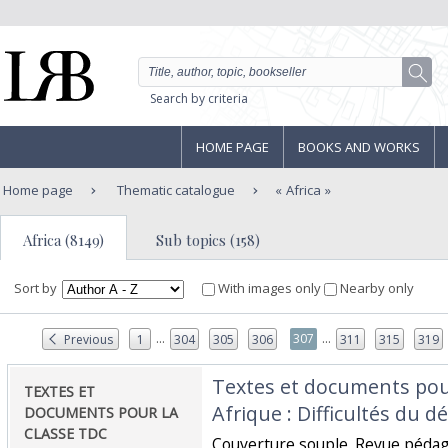
Search by criteria
HOME PAGE
BOOKS AND WORKS
Home page
Thematic catalogue
Africa
Africa (8149)
Sub topics (158)
Sort by
With images only
Nearby only
...
...
307
Previous
1
304
305
306
311
315
319
‎Textes et documents pour
‎TEXTES ET
Afrique : Difficultés du 
DOCUMENTS POUR LA
CLASSE TDC
‎Couverture souple. Revue pédag