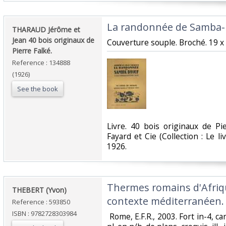
‎La randonnée de Samba-D
‎THARAUD Jérôme et
Jean 40 bois originaux de
‎Couverture souple. Broché. 19 x
Pierre Falké.‎
Reference : 134888
(1926)
See the book
‎Livre. 40 bois originaux de P
Fayard et Cie (Collection : Le l
1926.‎
‎Thermes romains d'Afriq
‎THEBERT (Yvon)‎
contexte méditerranéen.‎
Reference : 593850
ISBN : 9782728303984
‎ Rome, E.F.R., 2003. Fort in-4, car