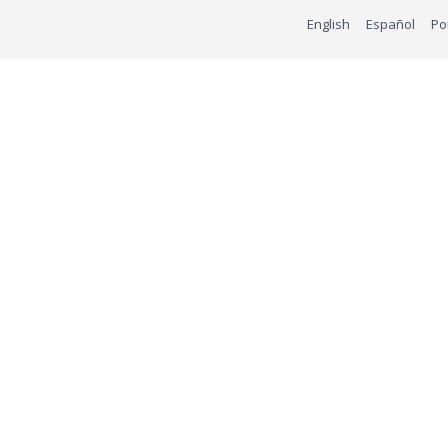
English
Español
Po