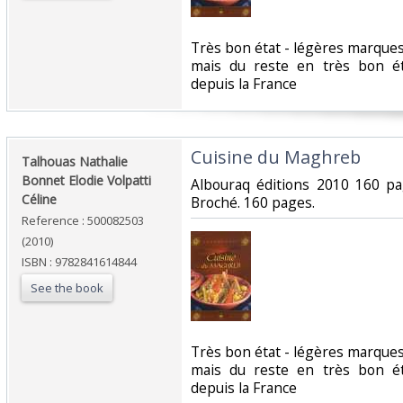
‎Très bon état - légères marque
mais du reste en très bon é
depuis la France‎
‎Cuisine du Maghreb‎
‎Talhouas Nathalie
Bonnet Elodie Volpatti
‎Albouraq éditions 2010 160 p
Céline‎
Broché. 160 pages.‎
Reference : 500082503
(2010)
ISBN : 9782841614844
See the book
‎Très bon état - légères marque
mais du reste en très bon é
depuis la France‎