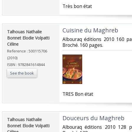
‎Très bon état‎
‎Cuisine du Maghreb‎
‎Talhouas Nathalie
Bonnet Elodie Volpatti
‎Albouraq éditions 2010 160 p
Céline‎
Broché. 160 pages.‎
Reference : 500115706
(2010)
ISBN : 9782841614844
See the book
‎TRES Bon état‎
‎Douceurs du Maghreb‎
‎Talhouas Nathalie
Bonnet Elodie Volpatti
‎Albouraq éditions 2010 128 
Céline‎