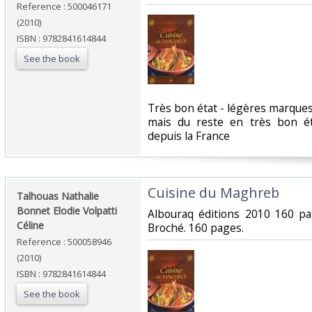
Reference : 500046171
(2010)
ISBN : 9782841614844
See the book
‎Très bon état - légères marque
mais du reste en très bon é
depuis la France‎
‎Cuisine du Maghreb‎
‎Talhouas Nathalie
Bonnet Elodie Volpatti
‎Albouraq éditions 2010 160 p
Céline‎
Broché. 160 pages.‎
Reference : 500058946
(2010)
ISBN : 9782841614844
See the book