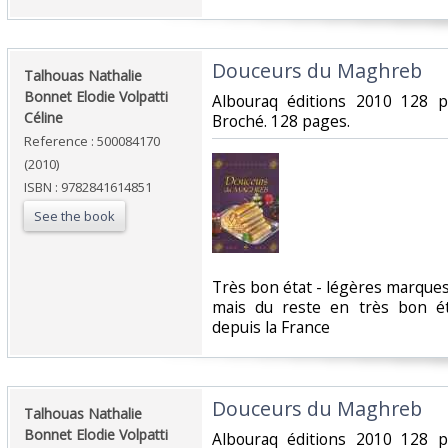
‎Douceurs du Maghreb‎
‎Talhouas Nathalie
Bonnet Elodie Volpatti
‎Albouraq éditions 2010 128 
Céline‎
Broché. 128 pages.‎
Reference : 500084170
(2010)
ISBN : 9782841614851
See the book
‎Très bon état - légères marque
mais du reste en très bon é
depuis la France‎
‎Douceurs du Maghreb‎
‎Talhouas Nathalie
Bonnet Elodie Volpatti
‎Albouraq éditions 2010 128 