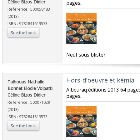
Céline Bizos Didier‎
pages.‎
Reference : 500058483
(2013)
ISBN : 9782841619573
See the book
‎Neuf sous blister‎
‎Hors-d'oeuvre et kémia‎
‎Talhouas Nathalie
Bonnet Elodie Volpatti
‎Albouraq éditions 2013 64 page
Céline Bizos Didier‎
pages.‎
Reference : 500071029
(2013)
ISBN : 9782841619573
See the book