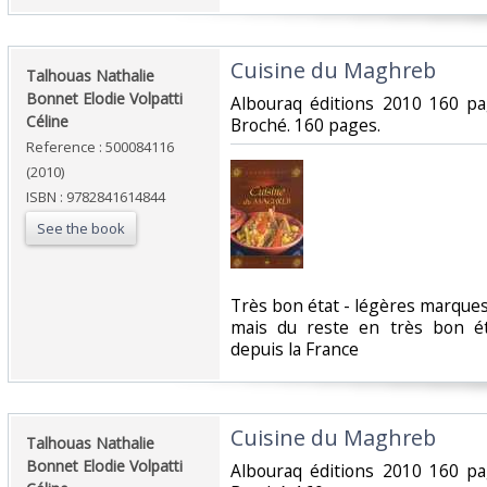
‎Cuisine du Maghreb‎
‎Talhouas Nathalie
Bonnet Elodie Volpatti
‎Albouraq éditions 2010 160 p
Céline‎
Broché. 160 pages.‎
Reference : 500084116
(2010)
ISBN : 9782841614844
See the book
‎Très bon état - légères marque
mais du reste en très bon é
depuis la France‎
‎Cuisine du Maghreb‎
‎Talhouas Nathalie
Bonnet Elodie Volpatti
‎Albouraq éditions 2010 160 p