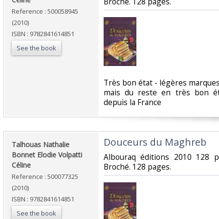
Broché. 128 pages.‎
Reference : 500058945
(2010)
ISBN : 9782841614851
See the book
‎Très bon état - légères marque
mais du reste en très bon é
depuis la France‎
‎Douceurs du Maghreb‎
‎Talhouas Nathalie
Bonnet Elodie Volpatti
‎Albouraq éditions 2010 128 
Céline‎
Broché. 128 pages.‎
Reference : 500077325
(2010)
ISBN : 9782841614851
See the book