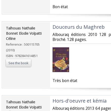
‎Bon état‎
‎Douceurs du Maghreb‎
‎Talhouas Nathalie
Bonnet Elodie Volpatti
‎Albouraq éditions 2010 128 
Céline‎
Broché. 128 pages.‎
Reference : 500115705
(2010)
ISBN : 9782841614851
See the book
‎Très bon état‎
‎Hors-d'oeuvre et kémia‎
‎Talhouas Nathalie
Bonnet Elodie Volpatti
‎Albouraq éditions 2013 64 page