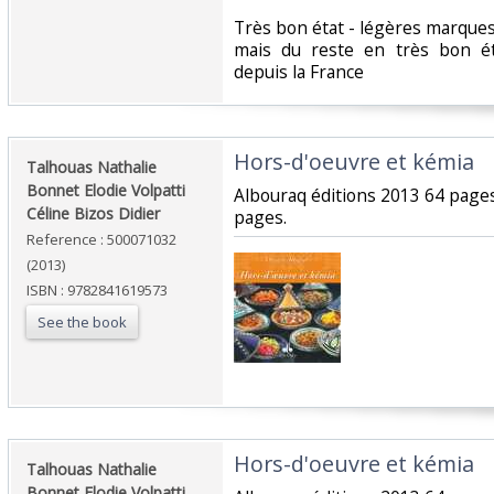
‎Très bon état - légères marque
mais du reste en très bon é
depuis la France‎
‎Hors-d'oeuvre et kémia‎
‎Talhouas Nathalie
Bonnet Elodie Volpatti
‎Albouraq éditions 2013 64 page
Céline Bizos Didier‎
pages.‎
Reference : 500071032
(2013)
ISBN : 9782841619573
See the book
‎Hors-d'oeuvre et kémia‎
‎Talhouas Nathalie
Bonnet Elodie Volpatti