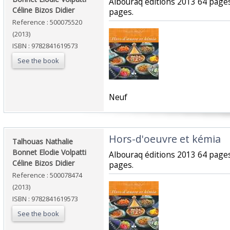
‎Albouraq éditions 2013 64 page
Céline Bizos Didier‎
pages.‎
Reference : 500075520
(2013)
ISBN : 9782841619573
See the book
‎Neuf‎
‎Hors-d'oeuvre et kémia‎
‎Talhouas Nathalie
Bonnet Elodie Volpatti
‎Albouraq éditions 2013 64 page
Céline Bizos Didier‎
pages.‎
Reference : 500078474
(2013)
ISBN : 9782841619573
See the book