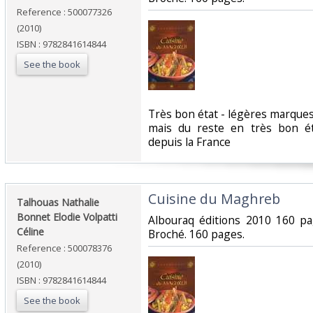
Reference : 500077326
(2010)
ISBN : 9782841614844
See the book
‎Très bon état - légères marque
mais du reste en très bon é
depuis la France‎
‎Cuisine du Maghreb‎
‎Talhouas Nathalie
Bonnet Elodie Volpatti
‎Albouraq éditions 2010 160 p
Céline‎
Broché. 160 pages.‎
Reference : 500078376
(2010)
ISBN : 9782841614844
See the book