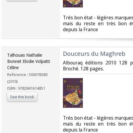
‎Très bon état - légères marque
mais du reste en très bon é
depuis la France‎
‎Douceurs du Maghreb‎
‎Talhouas Nathalie
Bonnet Elodie Volpatti
‎Albouraq éditions 2010 128 
Céline‎
Broché. 128 pages.‎
Reference : 500078380
(2010)
ISBN : 9782841614851
See the book
‎Très bon état - légères marque
mais du reste en très bon é
depuis la France‎