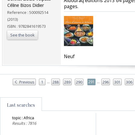
‎Albouraq éditions 2013 64 page
Céline Bizos Didier‎
pages.‎
Reference : 500092514
(2013)
ISBN : 9782841619573
See the book
‎Neuf‎
...
...
291
Previous
1
288
289
290
296
301
306
Last searches
topic : Africa
Results : 7816