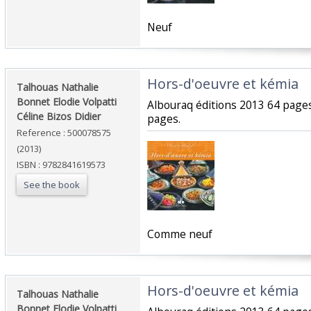
‎Neuf‎
‎Hors-d'oeuvre et kémia‎
‎Talhouas Nathalie
Bonnet Elodie Volpatti
‎Albouraq éditions 2013 64 page
Céline Bizos Didier‎
pages.‎
Reference : 500078575
(2013)
ISBN : 9782841619573
See the book
‎Comme neuf‎
‎Hors-d'oeuvre et kémia‎
‎Talhouas Nathalie
Bonnet Elodie Volpatti