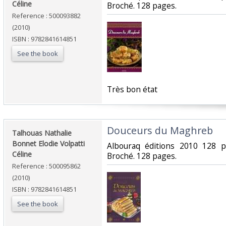
Céline‎
Broché. 128 pages.‎
Reference : 500093882
(2010)
ISBN : 9782841614851
See the book
‎Très bon état‎
‎Douceurs du Maghreb‎
‎Talhouas Nathalie
Bonnet Elodie Volpatti
‎Albouraq éditions 2010 128 
Céline‎
Broché. 128 pages.‎
Reference : 500095862
(2010)
ISBN : 9782841614851
See the book