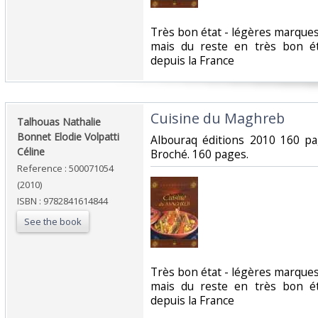
‎Très bon état - légères marque
mais du reste en très bon é
depuis la France‎
‎Cuisine du Maghreb‎
‎Talhouas Nathalie
Bonnet Elodie Volpatti
‎Albouraq éditions 2010 160 p
Céline‎
Broché. 160 pages.‎
Reference : 500071054
(2010)
ISBN : 9782841614844
See the book
‎Très bon état - légères marque
mais du reste en très bon é
depuis la France‎