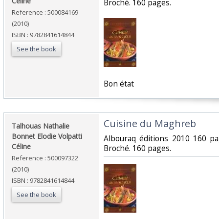
Céline‎
Broché. 160 pages.‎
Reference : 500084169
(2010)
ISBN : 9782841614844
See the book
‎Bon état‎
‎Cuisine du Maghreb‎
‎Talhouas Nathalie
Bonnet Elodie Volpatti
‎Albouraq éditions 2010 160 p
Céline‎
Broché. 160 pages.‎
Reference : 500097322
(2010)
ISBN : 9782841614844
See the book