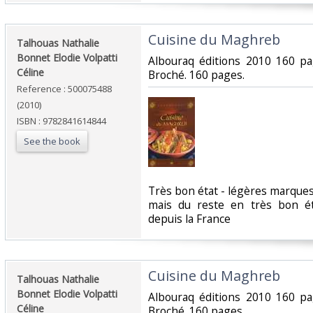
‎Cuisine du Maghreb‎
‎Talhouas Nathalie
Bonnet Elodie Volpatti
‎Albouraq éditions 2010 160 p
Céline‎
Broché. 160 pages.‎
Reference : 500075488
(2010)
ISBN : 9782841614844
See the book
‎Très bon état - légères marque
mais du reste en très bon é
depuis la France‎
‎Cuisine du Maghreb‎
‎Talhouas Nathalie
Bonnet Elodie Volpatti
‎Albouraq éditions 2010 160 p
Céline‎
Broché. 160 pages.‎