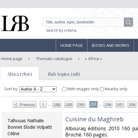
Search by criteria
HOME PAGE
BOOKS AND WORKS
Home page
Thematic catalogue
Africa
Africa (7816)
Sub topics (158)
Sort by
With images only
Nearby only
...
...
291
Previous
1
288
289
290
296
301
306
‎Cuisine du Maghreb‎
‎Talhouas Nathalie
Bonnet Elodie Volpatti
‎Albouraq éditions 2010 160 p
Céline‎
Broché. 160 pages.‎