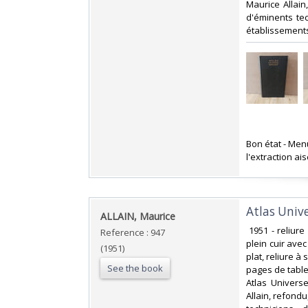
Maurice Allai
d'éminents te
établissements
‎Bon état - Men
l'extraction ai
‎Atlas Univ
‎ALLAIN, Maurice ‎
‎ 1951 - reliure
Reference : 947
plein cuir avec
(1951)
plat, reliure à
See the book
pages de tables
Atlas Univers
Allain, refond