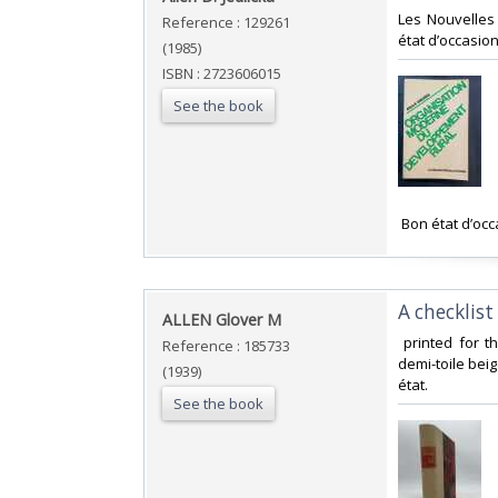
‎Les Nouvelles
Reference : 129261
état d’occasion.
(1985)
ISBN : 2723606015
See the book
‎ Bon état d’occ
‎A checklis
‎ALLEN Glover M‎
‎ printed for 
Reference : 185733
demi-toile bei
(1939)
état.‎
See the book