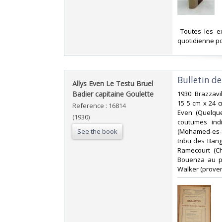
‎ Toutes les 
quotidienne po
‎Bulletin d
‎Allys Even Le Testu Bruel
Badier capitaine Goulette‎
‎1930. Brazza
15 5 cm x 24 
Reference : 16814
Even (Quelqu
(1930)
coutumes ind
See the book
(Mohamed-es-Se
tribu des Bang
Ramecourt (Ch
Bouenza au po
Walker (proverb