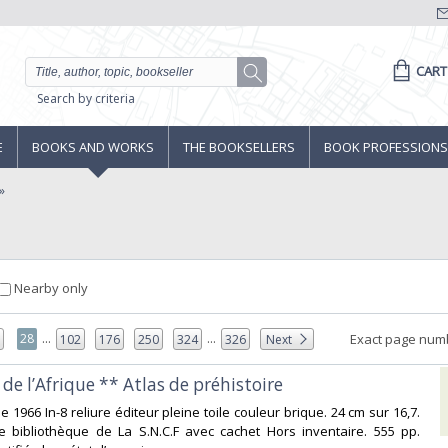
CART
Search by criteria
E
BOOKS AND WORKS
THE BOOKSELLERS
BOOK PROFESSIONS
Nearby only
...
...
28
Exact page num
7
102
176
250
324
326
Next
 de l’Afrique ** Atlas de préhistoire‎
e 1966 In-8 reliure éditeur pleine toile couleur brique. 24 cm sur 16,7.
de bibliothèque de La S.N.C.F avec cachet Hors inventaire. 555 pp.