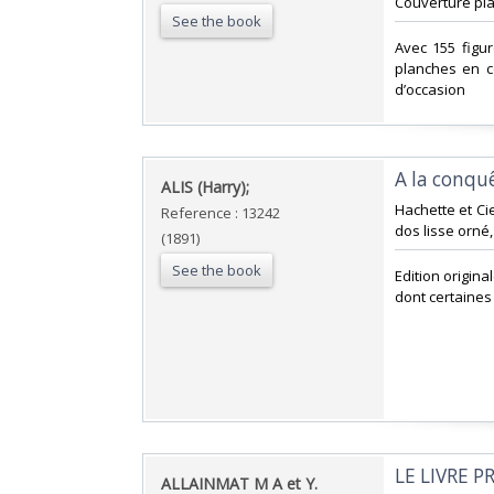
Couverture plas
See the book
‎Avec 155 figu
planches en c
d’occasion ‎
‎A la conqu
‎ALIS (Harry);‎
‎Hachette et Ci
Reference : 13242
dos lisse orné, 
(1891)
See the book
‎Edition origi
dont certaines
‎LE LIVRE 
‎ALLAINMAT M A et Y.‎