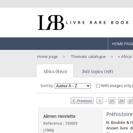
HOME PAG
Home page
Thematic catalogue
Africa
Africa (8150)
Sub topics (158)
Sort by
With images only
...
Previous
1
25
26
2
‎Préhistoire
‎Alimen Henriette‎
‎N. Boubée & Ci
Reference : 130933
Ancien livre 
(1966)