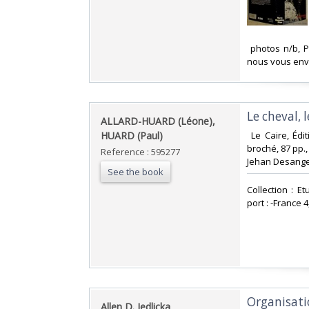
‎ photos n/b,
nous vous enve
‎Le cheval, 
‎ALLARD-HUARD (Léone),
HUARD (Paul)‎
‎ Le Caire, Éd
broché, 87 pp.,
Reference : 595277
Jehan Desanges
See the book
‎Collection : E
port : -France 4,
‎Organisat
‎Allen D. Jedlicka ‎