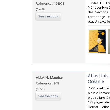
‎ 1960 LE LI
Reference : 164971
Ménager,Hygièn
(1960)
des Sections 
See the book
cartonnage é
état.Un excelle
‎Atlas Univ
‎ALLAIN, Maurice ‎
Océanie‎
Reference : 948
‎ 1951 - reliure
(1951)
plein cuir avec
See the book
plat, reliure à
175 pages de t
Herriot - Atla