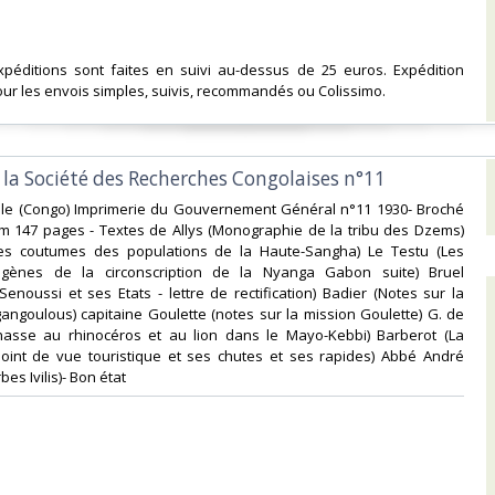
expéditions sont faites en suivi au-dessus de 25 euros. Expédition
ur les envois simples, suivis, recommandés ou Colissimo. ‎
e la Société des Recherches Congolaises n°11‎
ville (Congo) Imprimerie du Gouvernement Général n°11 1930- Broché
cm 147 pages - Textes de Allys (Monographie de la tribu des Dzems)
es coutumes des populations de la Haute-Sangha) Le Testu (Les
igènes de la circonscription de la Nyanga Gabon suite) Bruel
noussi et ses Etats - lettre de rectification) Badier (Notes sur la
angoulous) capitaine Goulette (notes sur la mission Goulette) G. de
asse au rhinocéros et au lion dans le Mayo-Kebbi) Barberot (La
int de vue touristique et ses chutes et ses rapides) Abbé André
es Ivilis)- Bon état‎