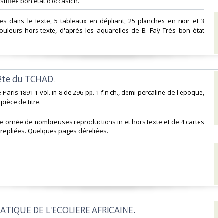
tifiée bon état d’occasion.‎
res dans le texte, 5 tableaux en dépliant, 25 planches en noir et 3
ouleurs hors-texte, d'après les aquarelles de B. Faÿ Très bon état
ête du TCHAD. ‎
e Paris 1891 1 vol. In-8 de 296 pp. 1 f.n.ch., demi-percaline de l'époque,
pièce de titre.‎
nale ornée de nombreuses reproductions in et hors texte et de 4 cartes
 repliées. Quelques pages déreliées.‎
PRATIQUE DE L'ECOLIERE AFRICAINE.‎