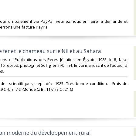
 Pour un paiement via PayPal, veuillez nous en faire la demande et
rrons une facture PayPal‎
le fer et le chameau sur le Nil et au Sahara.‎
itions et Publications des Pères Jésuites en Égypte, 1985. In-8, fasc.
 16 reprod. photogr. et 56 fig. en n/b. in-t. Envoi manuscrit de l'auteur à
. ‎
tudes scientifiques, sept.-déc. 1985. Très bonne condition. - Frais de
9 € -U.E. 7 € -Monde (z B : 11 €) (z C : 21 €) ‎
ion moderne du développement rural‎