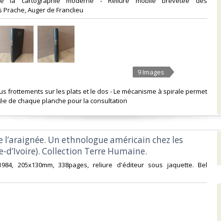
de la cartographie moderne - Reliure mobile brevetée des
 Prache, Auger de Franclieu ‎
9 Images
us frottements sur les plats et le dos - Le mécanisme à spirale permet
sée de chaque planche pour la consultation ‎
e l’araignée. Un ethnologue américain chez les
-d’Ivoire). Collection Terre Humaine.‎
 1984, 205x130mm, 338pages, reliure d'éditeur sous jaquette. Bel