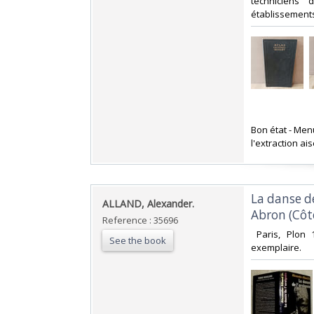
techniciens 
établissements
‎Bon état - Men
l'extraction ai
‎La danse d
‎ALLAND, Alexander.‎
Abron (Côte
Reference : 35696
‎ Paris, Plon
See the book
exemplaire. ‎