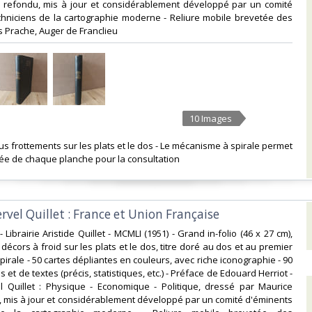
n, refondu, mis à jour et considérablement développé par un comité
chniciens de la cartographie moderne - Reliure mobile brevetée des
 Prache, Auger de Franclieu ‎
10 Images
us frottements sur les plats et le dos - Le mécanisme à spirale permet
sée de chaque planche pour la consultation ‎
ervel Quillet : France et Union Française‎
 - Librairie Aristide Quillet - MCMLI (1951) - Grand in-folio (46 x 27 cm),
 décors à froid sur les plats et le dos, titre doré au dos et au premier
 spirale - 50 cartes dépliantes en couleurs, avec riche iconographie - 90
 et de textes (précis, statistiques, etc.) - Préface de Edouard Herriot -
el Quillet : Physique - Economique - Politique, dressé par Maurice
u, mis à jour et considérablement développé par un comité d'éminents