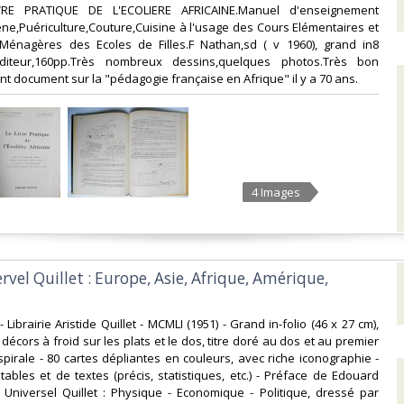
VRE PRATIQUE DE L'ECOLIERE AFRICAINE.Manuel d'enseignement
e,Puériculture,Couture,Cuisine à l'usage des Cours Elémentaires et
Ménagères des Ecoles de Filles.F Nathan,sd ( v 1960), grand in8
diteur,160pp.Très nombreux dessins,quelques photos.Très bon
nt document sur la "pédagogie française en Afrique" il y a 70 ans. ‎
4 Images
ervel Quillet : Europe, Asie, Afrique, Amérique,
 - Librairie Aristide Quillet - MCMLI (1951) - Grand in-folio (46 x 27 cm),
 décors à froid sur les plats et le dos, titre doré au dos et au premier
 spirale - 80 cartes dépliantes en couleurs, avec riche iconographie -
ables et de textes (précis, statistiques, etc.) - Préface de Edouard
s Universel Quillet : Physique - Economique - Politique, dressé par