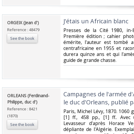
‎J'étais un Africain blanc‎
‎ORGEIX (Jean d')‎
Reference : 48479
‎Presses de la Cité 1980, in-
Première édition ; cahier phot
See the book
émérite, l'auteur est tombé 
centrafricaine en 1955 et raco
durera quinze ans et qui l'am
guide de grande chasse.‎
‎Campagnes de l'armée d'
‎ORLEANS (Ferdinand-
le duc d'Orleans, publié pa
Philippe, duc d')‎
Reference : 8421
‎Paris, Michel Lévy, 1870. 1060 g I
(1870)
[1] ff., 458 pp., [1] ff.. Ave
Levasseur d'après Horace Ve
See the book
dépliante de l'Algérie. Exempl