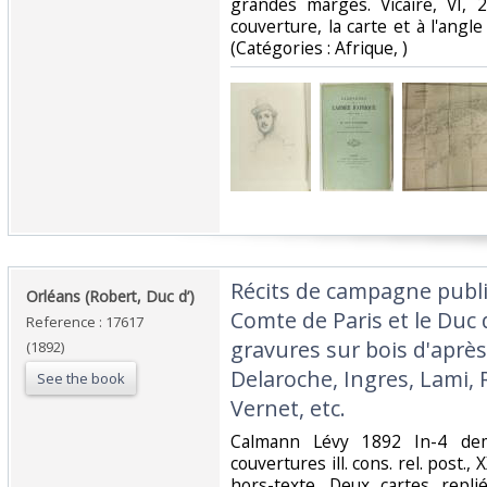
grandes marges. Vicaire, VI, 
couverture, la carte et à l'angle
(Catégories : Afrique, )‎
‎Récits de campagne publié
‎Orléans (Robert, Duc d’)‎
Comte de Paris et le Duc 
Reference : 17617
gravures sur bois d'aprè
(1892)
Delaroche, Ingres, Lami, R
See the book
Vernet, etc.‎
‎Calmann Lévy 1892 In-4 dem
couvertures ill. cons. rel. post., 
hors-texte. Deux cartes repli