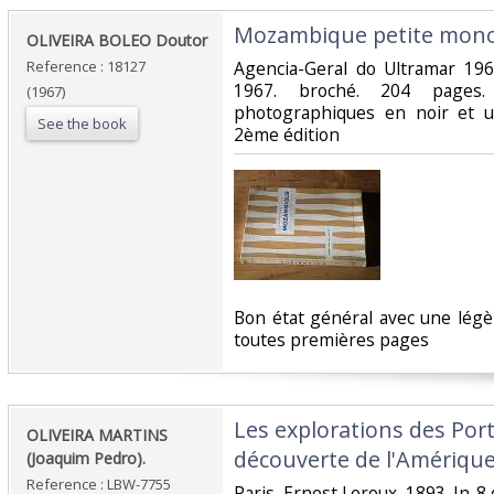
‎Mozambique petite mono
‎OLIVEIRA BOLEO Doutor‎
Reference : 18127
‎Agencia-Geral do Ultramar 19
1967. broché. 204 pages.
(1967)
photographiques en noir et un
See the book
2ème édition‎
‎Bon état général avec une lég
toutes premières pages‎
‎Les explorations des Por
‎OLIVEIRA MARTINS
découverte de l'Amérique.
(Joaquim Pedro).‎
Reference : LBW-7755
‎Paris, Ernest Leroux, 1893. In-8 de 