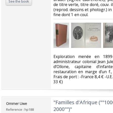
See the book
de titre verte, titre doré, couv. il
(reprod. dessins et photogr.) in e
fine dont 1 en coul. ‎
‎Exploration menée en 1899-
administrateur colonial Jean Ju
d’Ollone, capitaine d’infan
restauration en marge d'un f., 
Frais de port : -France 8,4 € -U.E.
33 €) ‎
‎"Familles d'Afrique (""100
‎Ommer Uwe‎
2000"")"‎
Reference : hp188