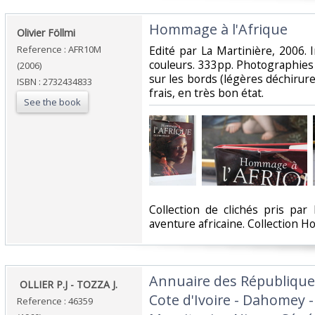
‎Hommage à l'Afrique‎
‎Olivier Föllmi‎
Reference : AFR10M
‎Edité par La Martinière, 2006. I
couleurs. 333pp. Photographies
(2006)
sur les bords (légères déchirures
ISBN : 2732434833
frais, en très bon état.‎
See the book
‎Collection de clichés pris pa
aventure africaine. Collection H
‎Annuaire des Républiques
‎ OLLIER P.J - TOZZA J. ‎
Cote d'Ivoire - Dahomey -
Reference : 46359