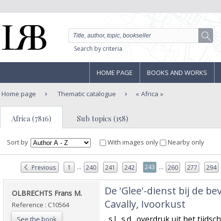
Search by criteria
HOME PAGE
BOOKS AND WORKS
Home page
Thematic catalogue
Africa
Africa (7816)
Sub topics (158)
Sort by
With images only
Nearby only
...
...
243
Previous
1
240
241
242
260
277
294
‎De 'Glee'-dienst bij de b
‎OLBRECHTS Frans M.‎
Cavally, Ivoorkust‎
Reference : C10564
‎, s.l., s.d., overdruk uit het tij
See the book