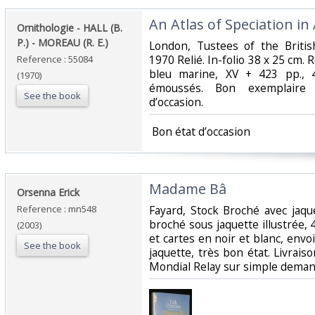
‎An Atlas of Speciation in
‎Ornithologie - HALL (B.
P.) - MOREAU (R. E.)‎
‎London, Tustees of the Briti
1970 Relié. In-folio 38 x 25 cm. R
Reference : 55084
bleu marine, XV + 423 pp., 4
(1970)
émoussés. Bon exemplaire 
See the book
d’occasion.‎
‎ Bon état d’occasion ‎
‎Madame Bâ‎
‎Orsenna Erick‎
Reference : mn548
‎Fayard, Stock Broché avec jaqu
broché sous jaquette illustrée
(2003)
et cartes en noir et blanc, envoi 
See the book
jaquette, très bon état. Livrais
Mondial Relay sur simple demand