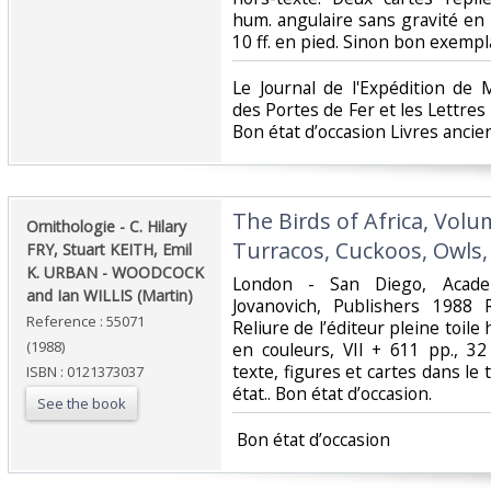
hum. angulaire sans gravité en
10 ff. en pied. Sinon bon exempla
‎Le Journal de l'Expédition de 
des Portes de Fer et les Lettres
Bon état d’occasion Livres ancien
‎The Birds of Africa, Volum
‎Ornithologie - C. Hilary
Turracos, Cuckoos, Owls, 
FRY, Stuart KEITH, Emil
K. URBAN - WOODCOCK
‎London - San Diego, Acade
and Ian WILLIS (Martin)‎
Jovanovich, Publishers 1988 R
Reference : 55071
Reliure de l’éditeur pleine toile
(1988)
en couleurs, VII + 611 pp., 3
texte, figures et cartes dans le
ISBN : 0121373037
état.. Bon état d’occasion.‎
See the book
‎ Bon état d’occasion ‎