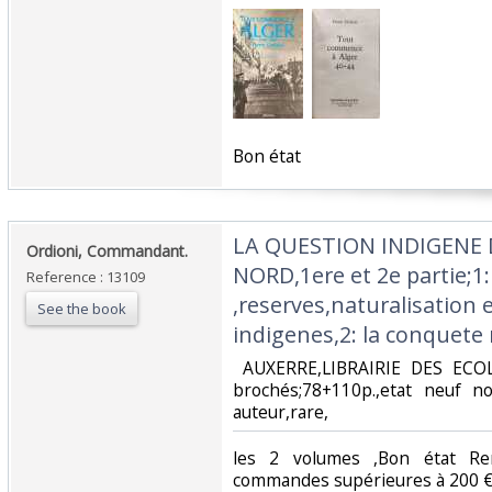
‎Bon état‎
‎LA QUESTION INDIGENE
‎Ordioni, Commandant. ‎
NORD,1ere et 2e partie;1
Reference : 13109
,reserves,naturalisation e
See the book
indigenes,2: la conquete 
‎ AUXERRE,LIBRAIRIE DES ECO
brochés;78+110p.,etat neuf n
auteur,rare,‎
‎les 2 volumes ,Bon état R
commandes supérieures à 200 €