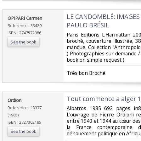
‎LE CANDOMBLÉ: IMAGE
‎OPIPARI Carmen ‎
PAULO BRÉSIL ‎
Reference : 33429
ISBN : 2747572986
‎Paris Editions L'Harmattan 20
broché, couverture illustrée, 3
See the book
manque. Collection ''Anthropolo
( Photographies sur demande / 
book on simple request ) ‎
‎Très bon Broché ‎
‎Tout commence a alger 1
‎Ordioni‎
Reference : 13377
‎Albatros 1985 692 pages in8
L'ouvrage de Pierre Ordioni r
(1985)
entre 1940 et 1944 au cœur de
ISBN : 2727302185
la France contemporaine 
See the book
dénouement politique en Afriqu