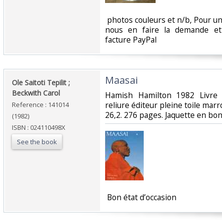
‎ photos couleurs et n/b, Pour un
nous en faire la demande e
facture PayPal‎
‎Maasai ‎
‎Ole Saitoti Tepilit ;
Beckwith Carol ‎
‎Hamish Hamilton 1982 Livre e
reliure éditeur pleine toile marr
Reference : 141014
26,2. 276 pages. Jaquette en bon 
(1982)
ISBN : 024110498X
See the book
‎ Bon état d’occasion ‎