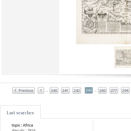
...
...
243
Previous
1
240
241
242
260
277
294
Last searches
topic : Africa
Results : 7816