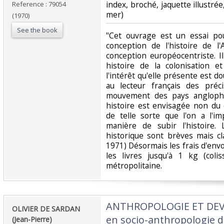
index, broché, jaquette illustrée
Reference : 79054
mer)‎
(1970)
See the book
‎"Cet ouvrage est un essai po
conception de l'histoire de l'A
conception européocentriste. Il 
histoire de la colonisation e
l'intérêt qu'elle présente est do
au lecteur français des préc
mouvement des pays anglophon
histoire est envisagée non du 
de telle sorte que l'on a l'im
manière de subir l'histoire. 
historique sont brèves mais cl
1971) Désormais les frais d'env
les livres jusqu'à 1 kg (coli
métropolitaine.‎
‎ANTHROPOLOGIE ET DEV
‎OLIVIER DE SARDAN
en socio-anthropologie d
(Jean-Pierre)‎