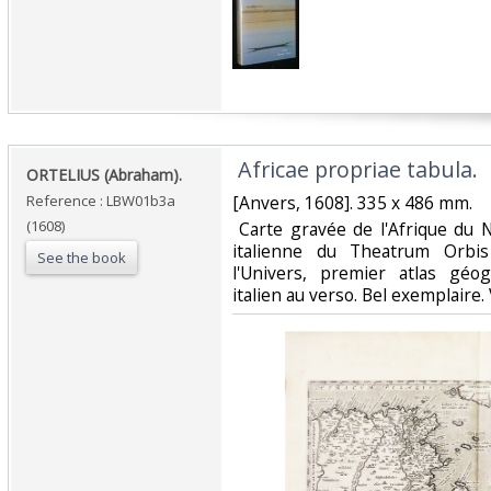
‎ Africae propriae tabula.‎
‎ORTELIUS (Abraham).‎
Reference : LBW01b3a
‎[Anvers, 1608]. 335 x 486 mm.‎
(1608)
‎ Carte gravée de l'Afrique du 
italienne du Theatrum Orbi
See the book
l'Univers, premier atlas géo
italien au verso. Bel exemplaire.