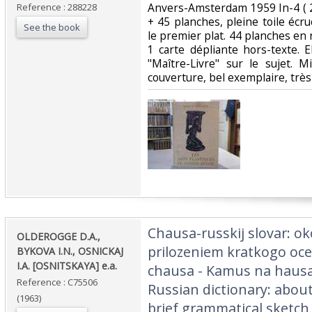
Anvers-Amsterdam 1959 In-4 ( 
Reference : 288228
+ 45 planches, pleine toile écr
See the book
le premier plat. 44 planches en 
1 carte dépliante hors-texte
"Maître-Livre" sur le sujet. M
couverture, bel exemplaire, très 
‎Chausa-russkij slovar: ok
‎OLDEROGGE D.A.,
prilozeniem kratkogo oce
BYKOVA I.N., OSNICKAJ
I.A. [OSNITSKAYA] e.a.‎
chausa - Kamus na hausa
Reference : C75506
Russian dictionary: abou
(1963)
brief grammatical sketc