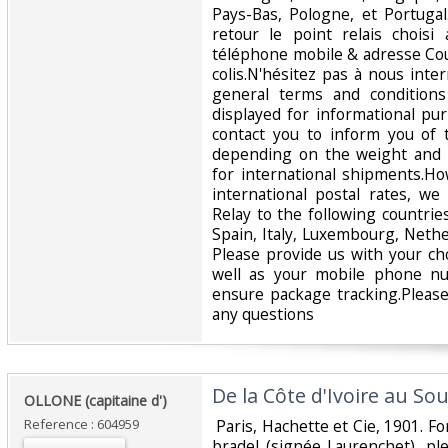
Pays-Bas, Pologne, et Portuga
retour le point relais chois
téléphone mobile & adresse Cour
colis.N'hésitez pas à nous inte
general terms and conditions
displayed for informational p
contact you to inform you of 
depending on the weight and 
for international shipments.Ho
international postal rates, w
Relay to the following countrie
Spain, Italy, Luxembourg, Nethe
Please provide us with your ch
well as your mobile phone n
ensure package tracking.Please
any questions‎
‎De la Côte d'Ivoire au So
‎OLLONE (capitaine d')‎
Reference : 604959
‎ Paris, Hachette et Cie, 1901. F
bradel (signée Laurenchet), ple