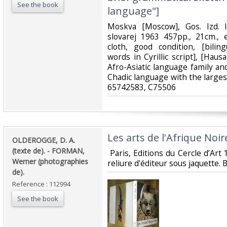
See the book
language"]‎
‎Moskva [Moscow], Gos. Izd. 
slovarej 1963 457pp., 21cm., 
cloth, good condition, [bilin
words in Cyrillic script], [Hau
Afro-Asiatic language family and 
Chadic language with the large
65742583, C75506‎
‎Les arts de l'Afrique Noire
‎OLDEROGGE, D. A.
(texte de). - FORMAN,
‎ Paris, Editions du Cercle d’A
Werner (photographies
reliure d'éditeur sous jaquette. B
de).‎
Reference : 112994
See the book