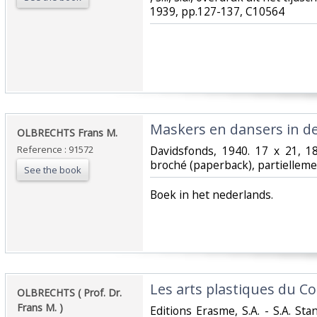
1939, pp.127-137, C10564‎
‎Maskers en dansers in de
‎OLBRECHTS Frans M.‎
Reference : 91572
‎Davidsfonds, 1940. 17 x 21, 18
broché (paperback), partiellement
See the book
‎Boek in het nederlands.‎
‎Les arts plastiques du Co
‎OLBRECHTS ( Prof. Dr.
Frans M. )‎
‎Editions Erasme, S.A. - S.A. S