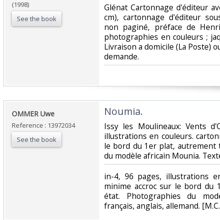
(1998)
‎Glénat Cartonnage d'éditeur a
cm), cartonnage d'éditeur sous
See the book
non paginé, préface de Henr
photographies en couleurs ; jaq
Livraison a domicile (La Poste) 
demande.‎
‎Noumia.‎
‎OMMER Uwe‎
Reference : 13972034
‎Issy les Moulineaux: Vents d
illustrations en couleurs. cart
See the book
le bord du 1er plat, autrement
du modèle africain Mounia. Texte 
‎in-4, 96 pages, illustrations 
minime accroc sur le bord du 
état. Photographies du modè
français, anglais, allemand. [M.C.