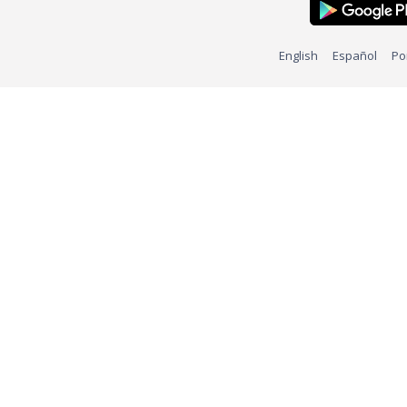
English
Español
Po