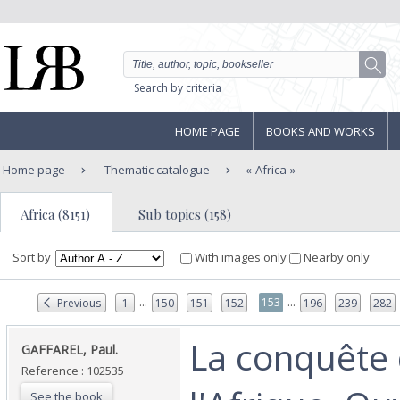
Search by criteria
HOME PAGE
BOOKS AND WORKS
Home page
Thematic catalogue
Africa
Africa (8151)
Sub topics (158)
Sort by
With images only
Nearby only
...
...
153
Previous
1
150
151
152
196
239
282
‎La conquête
‎GAFFAREL, Paul.‎
Reference : 102535
See the book