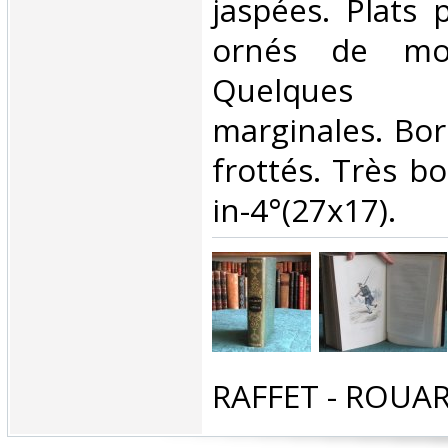
jaspées. Plats 
ornés de mot
Quelques 
marginales. Bo
frottés. Très b
in-4°(27x17).‎
‎RAFFET - ROUAR