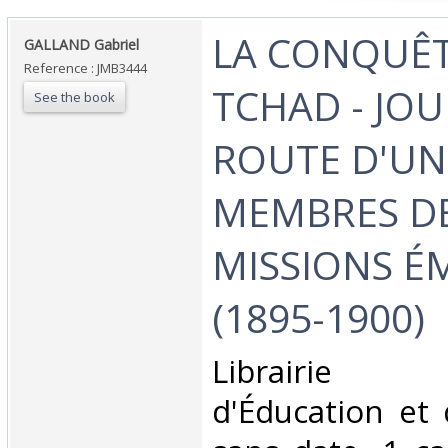
‎LA CONQUÊ
‎GALLAND Gabriel‎
Reference : JMB3444
TCHAD - JO
See the book
ROUTE D'UN
MEMBRES D
MISSIONS ÉM
(1895-1900)‎
‎Librairie
d'Éducation et 