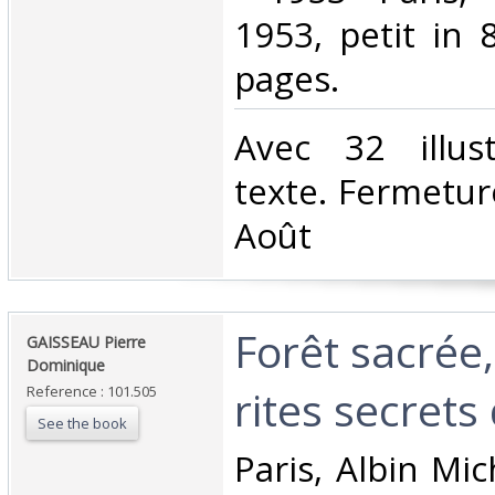
1953, petit in 
pages. ‎
‎Avec 32 illus
texte. Fermetur
Août‎
‎Forêt sacrée
‎GAISSEAU Pierre
Dominique‎
rites secrets
Reference : 101.505
See the book
‎Paris, Albin Mi