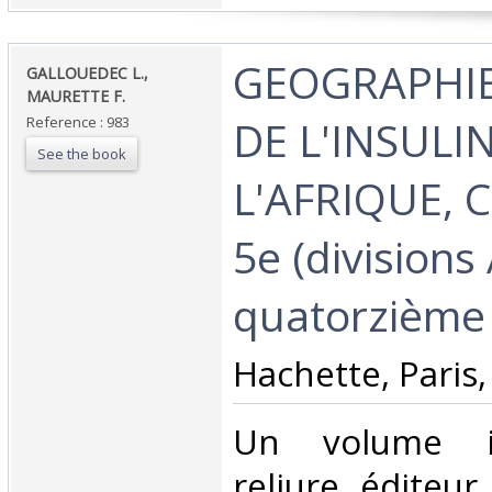
‎GEOGRAPHIE 
‎GALLOUEDEC L.,
MAURETTE F. ‎
DE L'INSULI
Reference : 983
See the book
L'AFRIQUE, 
5e (divisions 
quatorzième é
‎Hachette, Paris,
‎Un volume i
reliure éditeur