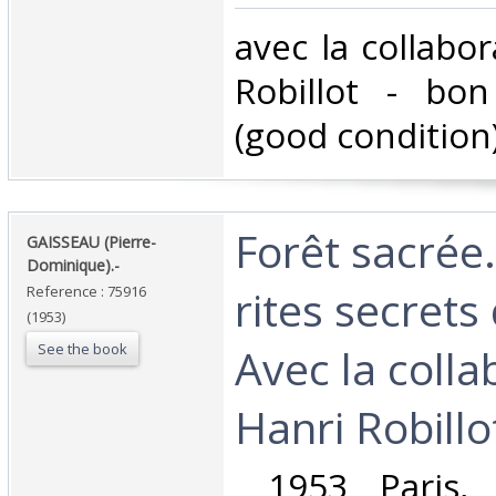
‎avec la collabo
Robillot - bon
(good condition) 
‎Forêt sacrée
‎GAISSEAU (Pierre-
Dominique).-‎
rites secret
Reference : 75916
(1953)
See the book
Avec la colla
Hanri Robillot
‎ 1953 Paris, 