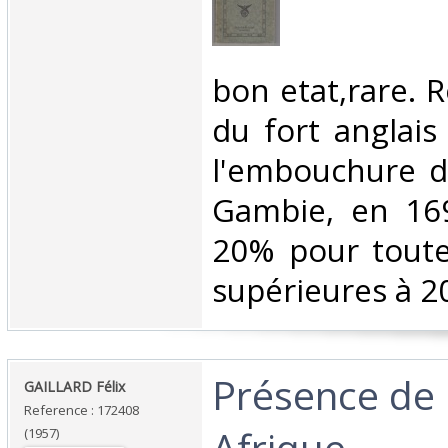
‎bon etat,rare. R
du fort anglais
l'embouchure de
Gambie, en 16
20% pour tout
supérieures à 20
‎Présence de 
‎GAILLARD Félix‎
Reference : 172408
Afrique ‎
(1957)