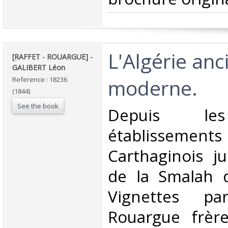
‎L'Algérie an
‎[RAFFET - ROUARGUE] - ‎
‎GALIBERT Léon‎
moderne.‎
Reference : 18236
(1844)
See the book
‎Depuis le
établisse
Carthaginois ju
de la Smalah d
Vignettes pa
Rouargue frèr