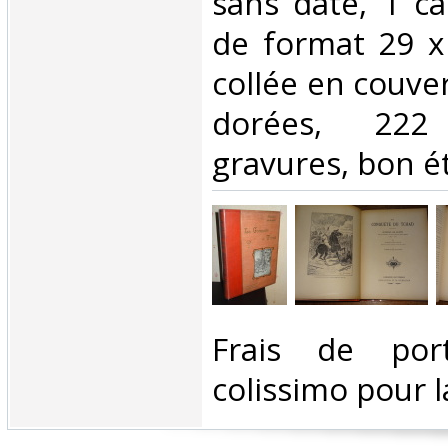
sans date, 1 ca
de format 29 x
collée en couve
dorées, 222
gravures, bon ét
‎Frais de por
colissimo pour l