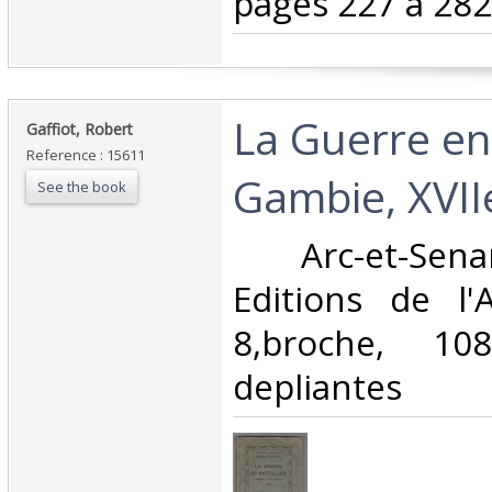
pages 227 à 282.
‎La Guerre en
‎Gaffiot, Robert‎
Reference : 15611
Gambie, XVIIe
See the book
‎ Arc-et-Sen
Editions de l'A
8,broche, 10
depliantes‎