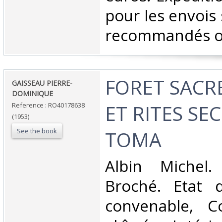
pour les envois 
recommandés ou 
‎FORET SACR
‎GAISSEAU PIERRE-
DOMINIQUE‎
ET RITES SE
Reference : RO40178638
(1953)
See the book
TOMA‎
‎Albin Michel.
Broché. Etat d
convenable, C