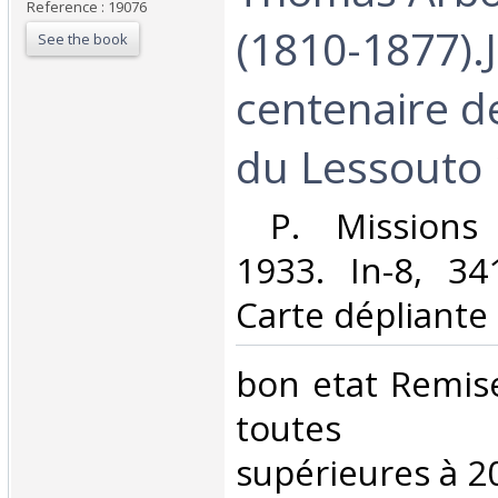
Reference : 19076
(1810-1877).J
See the book
centenaire d
du Lessouto 
‎ P. Missions 
1933. In-8, 34
Carte dépliante 
‎bon etat Remi
toutes c
supérieures à 20