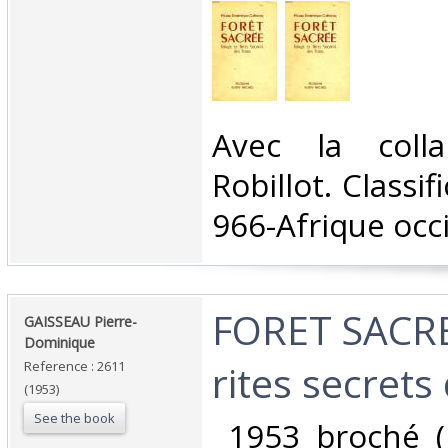
‎Avec la coll
Robillot. Classi
966-Afrique occi
‎FORET SACR
‎GAISSEAU Pierre-
Dominique‎
rites secrets
Reference : 2611
(1953)
See the book
‎ 1953 broché (