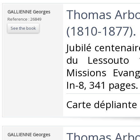
‎Thomas Arb
‎GALLIENNE Georges‎
Reference : 26849
(1810-1877).‎
See the book
‎Jubilé centenai
du Lessouto 1
Missions Evang
In-8, 341 pages.
‎Carte dépliante 
‎Thomas Arb
‎GALLIENNE Georges‎