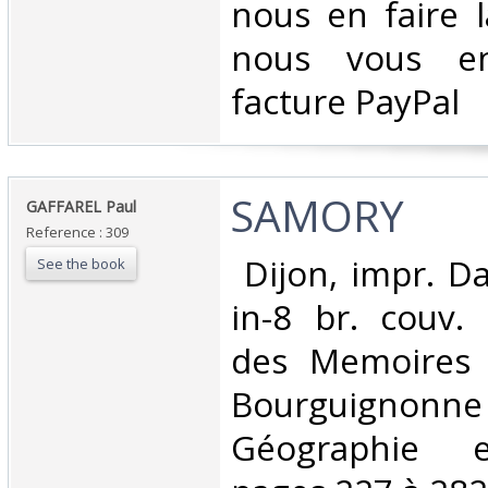
nous en faire 
nous vous en
facture PayPal‎
‎SAMORY‎
‎GAFFAREL Paul‎
Reference : 309
‎ Dijon, impr. D
See the book
in-8 br. couv. 
des Memoires 
Bourguig
Géographie et