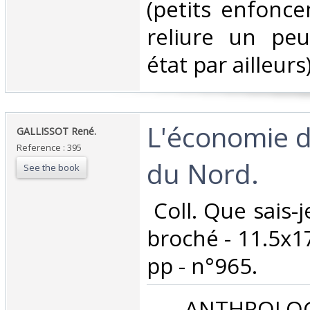
(petits enfonc
reliure un peu
état par ailleurs).
‎L'économie d
‎GALLISSOT René.‎
Reference : 395
du Nord.‎
See the book
‎ Coll. Que sais-j
broché - 11.5x17
pp - n°965. ‎
‎ ANTHROLOG