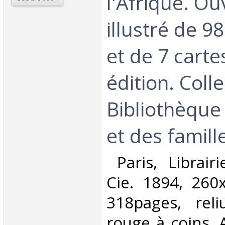
l'Afrique. O
illustré de 9
et de 7 cart
édition. Coll
Bibliothèque
et des famille
‎ Paris, Librai
Cie. 1894, 260
318pages, reli
rouge à coins. A