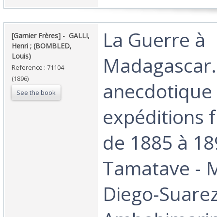
‎La Guerre à
‎[Garnier Frères] - ‎ ‎GALLI,
Henri ; (BOMBLED,
Louis)‎
Madagascar. 
Reference : 71104
(1896)
anecdotique
See the book
expéditions 
de 1885 à 18
Tamatave - 
Diego-Suarez