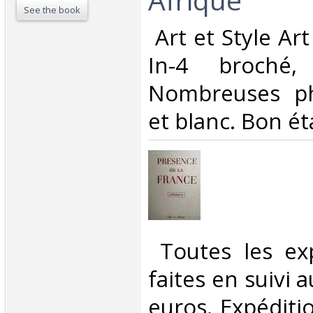
See the book
‎ Art et Style Ar
In-4 broché,
Nombreuses ph
et blanc. Bon éta
‎ Toutes les ex
faites en suivi 
euros. Expéditi