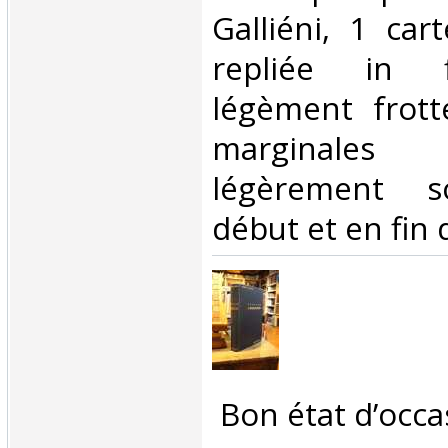
Galliéni, 1 car
repliée in f
légèment frott
marginales 
légèrement s
début et en fin 
‎ Bon état d’occa