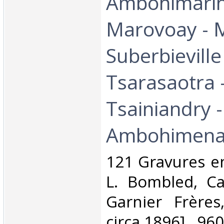
Ambohimarin
Marovoay - 
Suberbieville
Tsarasaotra -
Tsainiandry -
Ambohimena 
‎121 Gravures e
L. Bombled, Ca
Garnier Frères,
circa 1896] , 960-