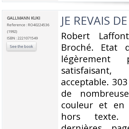
‎JE REVAIS DE
‎GALLMANN KUKI‎
Reference : RO40224536
(1992)
‎Robert Laffon
ISBN : 2221071549
Broché. Etat d
See the book
légèrement 
satisfaisant
acceptable. 303 
de nombreuse
couleur et en 
hors texte.
dernières pa