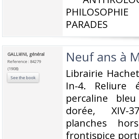
PHILOSOPHIE 
PARADES‎
‎Neuf ans à 
‎GALLIéNI, général‎
Reference : 84279
(1908)
‎Librairie Hache
See the book
In-4. Reliure 
percaline bleu
dorée, XIV-
planches hor
frontispice port