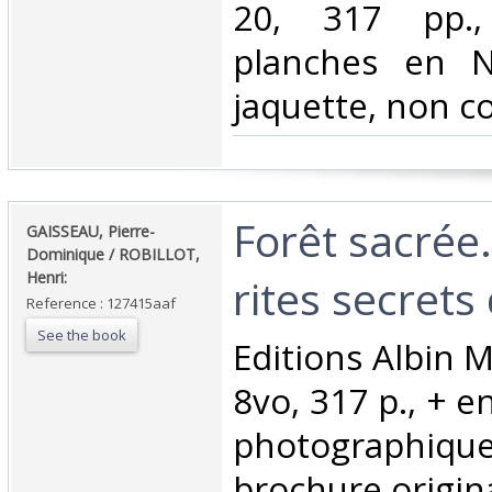
20, 317 pp.,
planches en N
jaquette, non co
‎Forêt sacrée
‎GAISSEAU, Pierre-
Dominique / ROBILLOT,
Henri:‎
rites secrets
Reference : 127415aaf
See the book
‎Editions Albin M
8vo, 317 p., + e
photographi
brochure origina