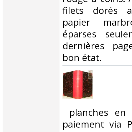
filets dorés 
papier marbr
éparses seule
dernières pag
bon état. ‎
‎ planches en
paiement via Pa