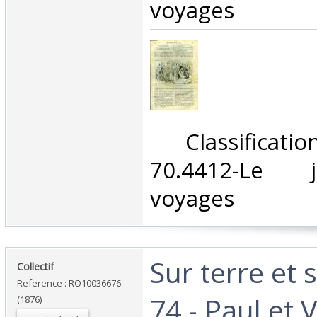
voyages‎
‎ Classifica
70.4412-Le 
voyages‎
‎Sur terre et
‎Collectif‎
Reference : RO10036676
74 - Paul et V
(1876)