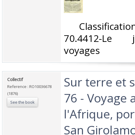
‎ Classifica
70.4412-Le 
voyages‎
‎Sur terre et
‎Collectif‎
Reference : RO10036678
76 - Voyage 
(1876)
See the book
l'Afrique, por
San Girolamo 