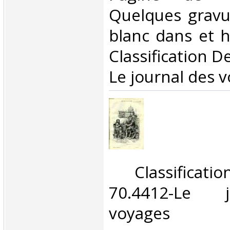
Quelques gravu
blanc dans et ho
Classification D
Le journal des v
‎ Classifica
70.4412-Le 
voyages‎