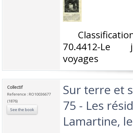
‎ Classifica
70.4412-Le 
voyages‎
‎Sur terre et
‎Collectif‎
Reference : RO10036677
75 - Les rési
(1876)
See the book
Lamartine, l