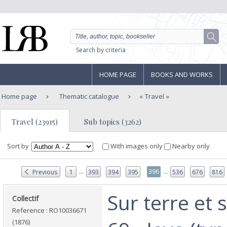
Search by criteria
HOME PAGE
BOOKS AND WORKS
Home page
Thematic catalogue
Travel
Travel (23915)
Sub topics (3262)
Sort by
With images only
Nearby only
...
...
396
Previous
1
393
394
395
536
676
816
‎Sur terre et
‎Collectif‎
Reference : RO10036671
(1876)