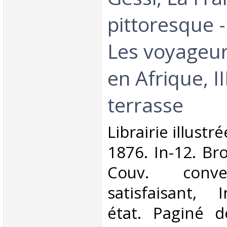
pittoresque 
Les voyageur
en Afrique, II
terrasse‎
‎Librairie illust
1876. In-12. Br
Couv. conve
satisfaisant, 
état. Paginé 