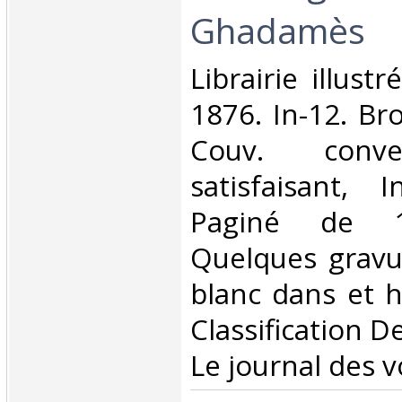
Ghadamès‎
‎Librairie illust
1876. In-12. Br
Couv. conve
satisfaisant, I
Paginé de 
Quelques gravu
blanc dans et ho
Classification D
Le journal des v