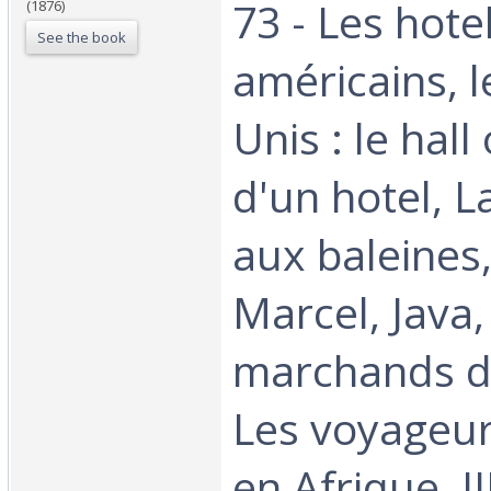
73 - Les hote
(1876)
See the book
américains, l
Unis : le hall
d'un hotel, L
aux baleines,
Marcel, Java,
marchands d
Les voyageur
en Afrique, II