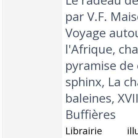
par V.F. Mai
Voyage auto
l'Afrique, chap
pyramise de 
sphinx, La c
baleines, XVI
Buffières‎
‎Librairie il