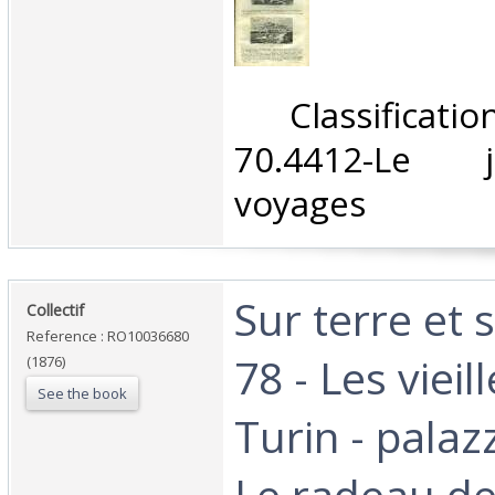
‎ Classifica
70.4412-Le 
voyages‎
‎Sur terre et
‎Collectif‎
Reference : RO10036680
78 - Les vieill
(1876)
See the book
Turin - pala
Le radeau d