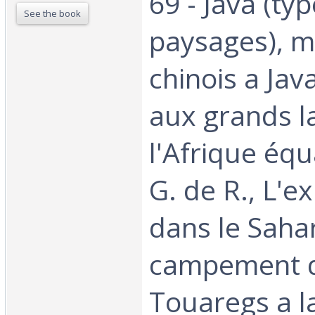
69 - Java (typ
See the book
paysages), 
chinois a Jav
aux grands l
l'Afrique équ
G. de R., L'e
dans le Saha
campement 
Touaregs a l