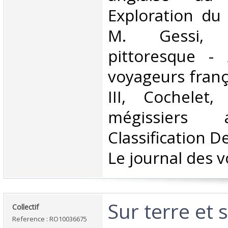
Exploration du 
M. Gessi,
pittoresque -
voyageurs franç
III, Cochelet,
mégissiers
Classification D
Le journal des v
‎Sur terre et
‎Collectif‎
Reference : RO10036675