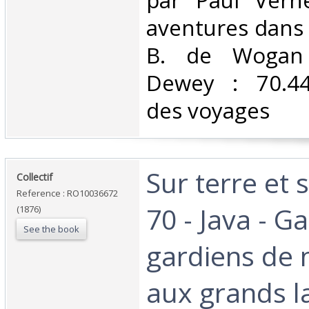
par Paul Vern
aventures dans 
B. de Wogan C
Dewey : 70.44
des voyages‎
‎Sur terre et
‎Collectif‎
Reference : RO10036672
70 - Java - G
(1876)
See the book
gardiens de n
aux grands l