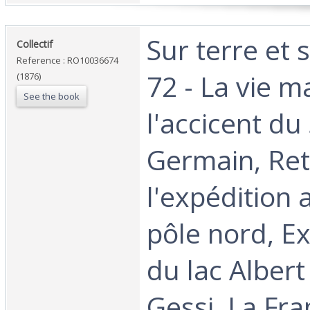
‎Sur terre et
‎Collectif‎
Reference : RO10036674
72 - La vie m
(1876)
See the book
l'accicent du
Germain, Re
l'expédition 
pôle nord, E
du lac Albert
Gessi, La Fr