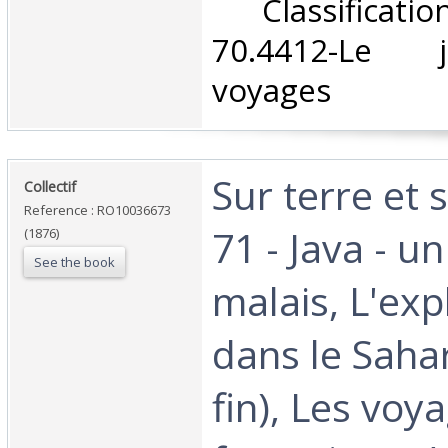
‎ Classifica
70.4412-Le 
voyages‎
‎Sur terre et
‎Collectif‎
Reference : RO10036673
71 - Java - 
(1876)
See the book
malais, L'exp
dans le Sahar
fin), Les voy