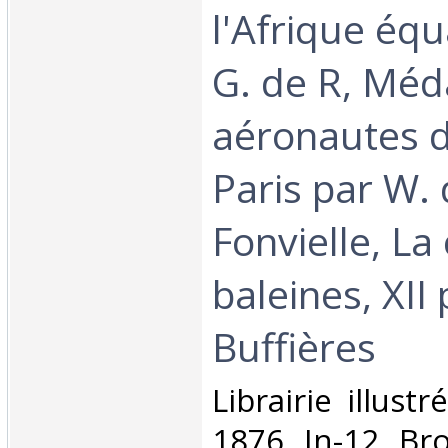
l'Afrique équ
G. de R, Méda
aéronautes d
Paris par W.
Fonvielle, La
baleines, XII
Buffières‎
‎Librairie illust
1876. In-12. Br