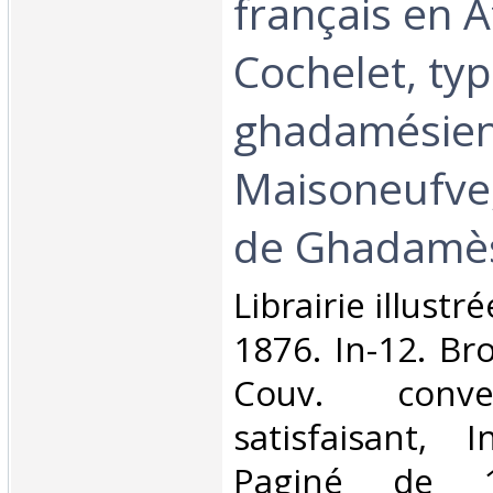
français en Af
Cochelet, ty
ghadamésien 
Maisoneufve
de Ghadamès
‎Librairie illust
1876. In-12. Br
Couv. conve
satisfaisant, I
Paginé de 