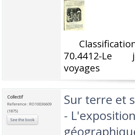
‎ Classifica
70.4412-Le 
voyages‎
‎Sur terre et
‎Collectif‎
Reference : RO10036609
- L'expositio
(1875)
See the book
géographique