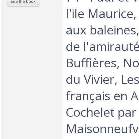
See the book
l'ile Maurice
aux baleines,
de l'amirauté
Buffières, N
du Vivier, L
français en Af
Cochelet par 
Maisonneufv