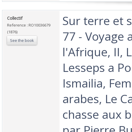
‎Sur terre et
‎Collectif‎
Reference : RO10036679
77 - Voyage 
(1876)
See the book
l'Afrique, II,
Lesseps a Por
Ismailia, Fe
arabes, Le Ca
chasse aux ba
par Pierre Buf