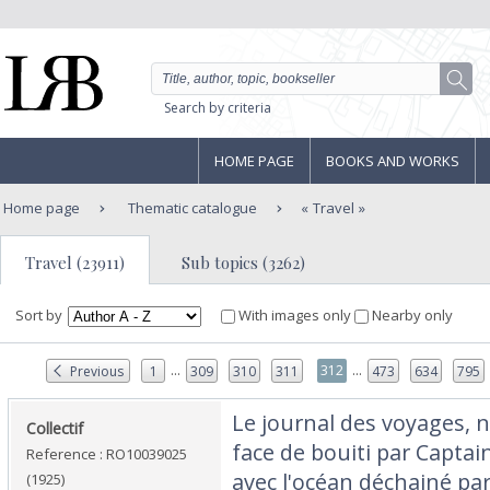
Search by criteria
HOME PAGE
BOOKS AND WORKS
Home page
Thematic catalogue
Travel
Travel (23911)
Sub topics (3262)
Sort by
With images only
Nearby only
...
...
312
Previous
1
309
310
311
473
634
795
‎Le journal des voyages, n
‎Collectif‎
face de bouiti par Captai
Reference : RO10039025
avec l'océan déchainé par
(1925)