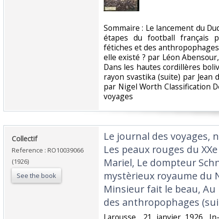
‎Sommaire : Le lancement du Du
étapes du football français 
fétiches et des anthropophages 
elle existé ? par Léon Abensour,
Dans les hautes cordillères boliv
rayon svastika (suite) par Jean
par Nigel Worth Classification 
voyages‎
‎Le journal des voyages, n
‎Collectif‎
Les peaux rouges du XXe s
Reference : RO10039066
Mariel, Le dompteur Schn
(1926)
mystèrieux royaume du Ne
See the book
Minsieur fait le beau, Au
des anthropophages (suite
‎Larousse.. 21 janvier 1926. I