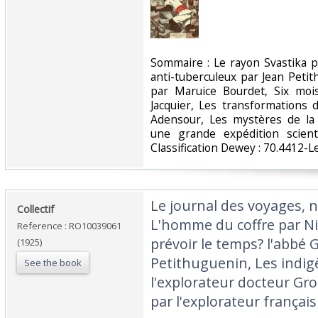
‎Sommaire : Le rayon Svastika 
anti-tuberculeux par Jean Peti
par Maruice Bourdet, Six moi
Jacquier, Les transformations 
Adensour, Les mystères de la 
une grande expédition scient
Classification Dewey : 70.4412-L
‎Le journal des voyages, n
‎Collectif‎
L'homme du coffre par N
Reference : RO10039061
prévoir le temps? l'abbé G
(1925)
Petithuguenin, Les indi
See the book
l'explorateur docteur Gro
par l'explorateur français‎