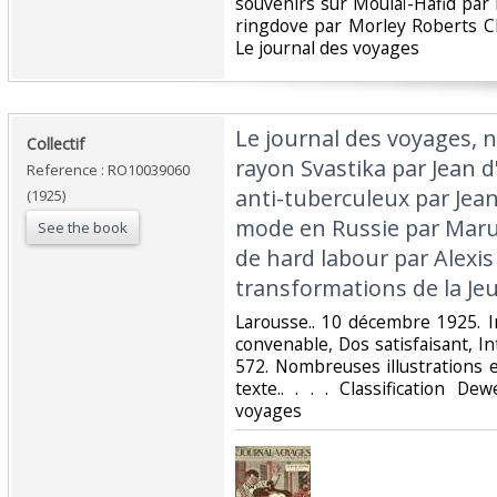
souvenirs sur Moulaï-Hafid par 
ringdove par Morley Roberts Cl
Le journal des voyages‎
‎Le journal des voyages, n
‎Collectif‎
rayon Svastika par Jean d
Reference : RO10039060
anti-tuberculeux par Jea
(1925)
mode en Russie par Marui
See the book
de hard labour par Alexis 
transformations de la Jeu
‎Larousse.. 10 décembre 1925. I
convenable, Dos satisfaisant, In
572. Nombreuses illustrations 
texte.. . . . Classification D
voyages‎