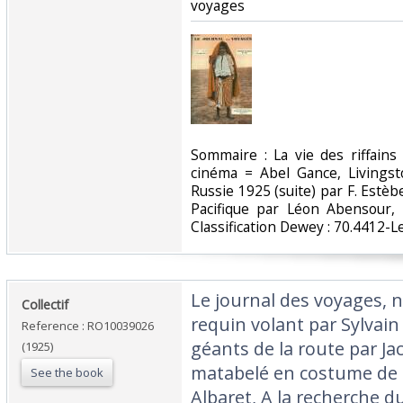
voyages‎
‎Sommaire : La vie des riffain
cinéma = Abel Gance, Livingst
Russie 1925 (suite) par F. Estèb
Pacifique par Léon Abensour,
Classification Dewey : 70.4412-L
‎Le journal des voyages, n
‎Collectif‎
requin volant par Sylvain
Reference : RO10039026
géants de la route par J
(1925)
matabelé en costume de 
See the book
Albaret, A la recherche d