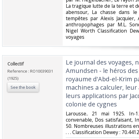
La tragique lutte de la terre et
abensour, La chasse dans le f
tempêtes par Alexis Jacquier,
anthropophages par M.L. Son
Nigel Worth Classification De
voyages‎
‎Le journal des voyages, n
‎Collectif‎
Amundsen - le héros des 
Reference : RO10039031
royaume d'Abd-el-Krim p
(1925)
machines a calculer, leu
See the book
leurs applications par J
colonie de cygnes‎
‎Larousse.. 21 mai 1925. In-
convenable, Dos satisfaisant, I
50. Nombreuses illustrations en
. . . Classification Dewey : 70.44