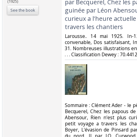
par Becquerel, Chez les p
(1925)
guinée par Léon Abensour
See the book
curieux a l'heure actuell
travers les chantiers‎
‎Larousse.. 14 mai 1925. In-
convenable, Dos satisfaisant, I
31. Nombreuses illustrations en
. . . Classification Dewey : 70.44
‎Sommaire : Clément Ader - le pè
Becquerel, Chez les papous de
Abensour, Rien n'est plus curi
petit voyage a travers les cha
Boyer, L'évasion de Pinsard p
du nord, II par J.O. Curwood,