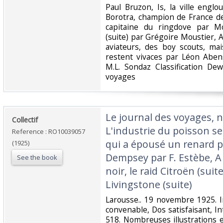
Paul Bruzon, Is, la ville engl
Borotra, champion de France d
capitaine du ringdove par M
(suite) par Grégoire Moustier, Au
aviateurs, des boy scouts, mai
restent vivaces par Léon Abens
M.L. Sondaz Classification De
voyages‎
‎Le journal des voyages, n
‎Collectif‎
L'industrie du poisson s
Reference : RO10039057
qui a épousé un renard p
(1925)
Dempsey par F. Estèbe, A 
See the book
noir, le raid Citroën (suit
Livingstone (suite)‎
‎Larousse.. 19 novembre 1925. I
convenable, Dos satisfaisant, In
518. Nombreuses illustrations 