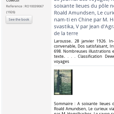
‎Collectif‎
soixante lieues du pôle n
Reference : RO10039067
Roald Amundsen, Le curi
(1926)
nam-ti en Chine par M. H
See the book
svastika, V par Jean d'Agr
de la terre‎
‎Larousse.. 28 janvier 1926. I
convenable, Dos satisfaisant, In
698. Nombreuses illustrations 
texte.. . . . Classification D
voyages‎
‎Sommaire : A soixante lieues 
Roald Amundsen, Le curieux vi
par M. Hegelbacher, Le rayon sv