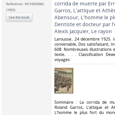
corrida de muerte par Er
Reference : RO10039062
Garros, L'attique et Ath
(1925)
Abensour, L'homme le pl
See the book
Dentiste et docteur par l
Alexis Jacquier, Le rayon‎
‎Larousse.. 24 décembre 1925. I
convenable, Dos satisfaisant, In
608. Nombreuses illustrations 
texte.. . . . Classification D
voyages‎
‎Sommaire : La corrida de mu
Roland Garros, L'attique et 
L'homme le plus fort du mond