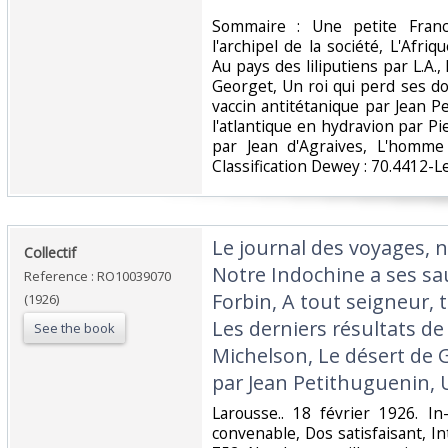
‎Sommaire : Une petite Franc
l'archipel de la société, L'Afr
Au pays des liliputiens par L.A.,
Georget, Un roi qui perd ses d
vaccin antitétanique par Jean P
l'atlantique en hydravion par Pi
par Jean d'Agraives, L'homme
Classification Dewey : 70.4412-L
‎Le journal des voyages, n
‎Collectif‎
Notre Indochine a ses sa
Reference : RO10039070
Forbin, A tout seigneur, 
(1926)
Les derniers résultats de
See the book
Michelson, Le désert de G
par Jean Petithuguenin,
‎Larousse.. 18 février 1926. I
convenable, Dos satisfaisant, In