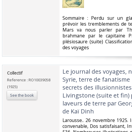
‎Sommaire : Perdu sur un gla
prévoir les tremblements de te
Mars va nous parler par Th
brahmane par le capitaine P
plésiosaure (suite) Classificat
des voyages‎
‎Le journal des voyages, n
‎Collectif‎
Syrie, terre de fanatisme
Reference : RO10039058
secrets des illusionnistes
(1925)
Livingstone (suite et fin)
See the book
laveurs de terre par Geor
de Kaï Dinh‎
‎Larousse.. 26 novembre 1925. I
convenable, Dos satisfaisant, In