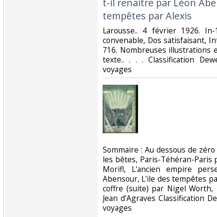
t-il renaitre par Léon Abe
tempêtes par Alexis‎
‎Larousse.. 4 février 1926. In
convenable, Dos satisfaisant, In
716. Nombreuses illustrations 
texte.. . . . Classification D
voyages‎
‎Sommaire : Au dessous de zéro 
les bêtes, Paris-Téhéran-Paris p
Morifl, L'ancien empire pers
Abensour, L'ile des tempêtes pa
coffre (suite) par Nigel Worth,
Jean d'Agraves Classification D
voyages‎