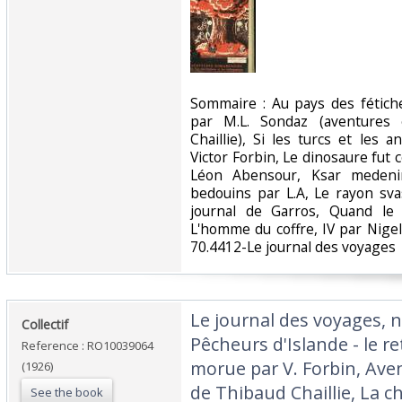
‎Sommaire : Au pays des fétic
par M.L. Sondaz (aventures 
Chaillie), Si les turcs et les 
Victor Forbin, Le dinosaure fu
Léon Abensour, Ksar medenine
bedouins par L.A, Le rayon sva
journal de Garros, Quand le
L'homme du coffre, IV par Nigel
70.4412-Le journal des voyages‎
‎Le journal des voyages, n
‎Collectif‎
Pêcheurs d'Islande - le r
Reference : RO10039064
morue par V. Forbin, Av
(1926)
de Thibaud Chaillie, La ch
See the book