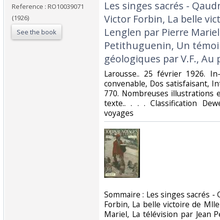
Les singes sacrés - Qaudn
Reference : RO10039071
Victor Forbin, La belle vi
(1926)
Lenglen par Pierre Mariel,
See the book
Petithuguenin, Un témo
géologiques par V.F., Au p
‎Larousse.. 25 février 1926. I
convenable, Dos satisfaisant, In
770. Nombreuses illustrations 
texte.. . . . Classification D
voyages‎
‎Sommaire : Les singes sacrés - Q
Forbin, La belle victoire de Ml
Mariel, La télévision par Jean