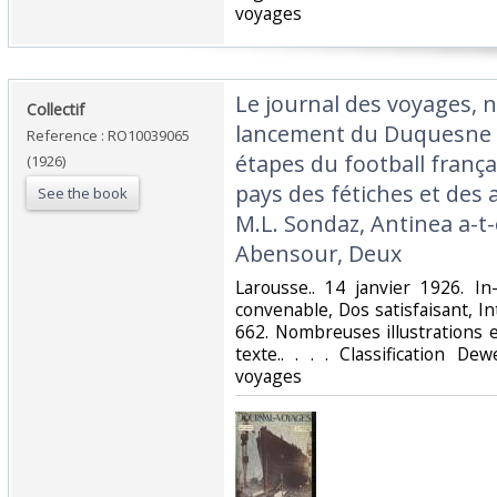
voyages‎
‎Le journal des voyages, n
‎Collectif‎
lancement du Duquesne pa
Reference : RO10039065
étapes du football frança
(1926)
pays des fétiches et des
See the book
M.L. Sondaz, Antinea a-t-
Abensour, Deux‎
‎Larousse.. 14 janvier 1926. I
convenable, Dos satisfaisant, In
662. Nombreuses illustrations 
texte.. . . . Classification D
voyages‎