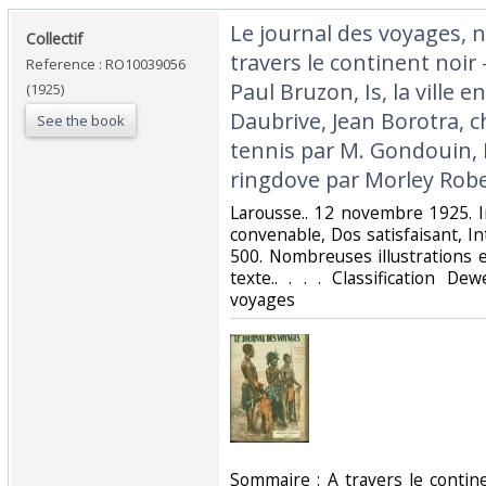
‎Le journal des voyages, n
‎Collectif‎
travers le continent noir 
Reference : RO10039056
Paul Bruzon, Is, la ville 
(1925)
Daubrive, Jean Borotra, 
See the book
tennis par M. Gondouin, 
ringdove par Morley Robe
‎Larousse.. 12 novembre 1925. I
convenable, Dos satisfaisant, In
500. Nombreuses illustrations 
texte.. . . . Classification D
voyages‎
‎Sommaire : A travers le contin