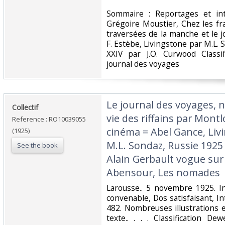
‎Sommaire : Reportages et in
Grégoire Moustier, Chez les fra
traversées de la manche et le 
F. Estèbe, Livingstone par M.L.
XXIV par J.O. Curwood Classi
journal des voyages‎
‎Le journal des voyages, n
‎Collectif‎
vie des riffains par Mont
Reference : RO10039055
cinéma = Abel Gance, Livi
(1925)
M.L. Sondaz, Russie 1925 (
See the book
Alain Gerbault vogue sur 
Abensour, Les nomades‎
‎Larousse.. 5 novembre 1925. I
convenable, Dos satisfaisant, In
482. Nombreuses illustrations 
texte.. . . . Classification D