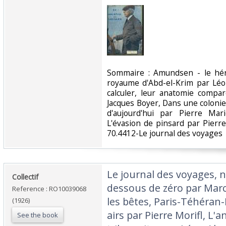
‎Sommaire : Amundsen - le hé
royaume d'Abd-el-Krim par Lé
calculer, leur anatomie compar
Jacques Boyer, Dans une colonie
d'aujourd'hui par Pierre Ma
L'évasion de pinsard par Pierre
70.4412-Le journal des voyages‎
‎Le journal des voyages, n
‎Collectif‎
dessous de zéro par Marce
Reference : RO10039068
les bêtes, Paris-Téhéran-P
(1926)
airs par Pierre Morifl, L'
See the book