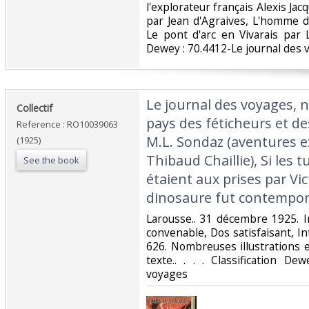
l'explorateur français Alexis Jacq
par Jean d'Agraives, L'homme du
Le pont d'arc en Vivarais par 
Dewey : 70.4412-Le journal des 
‎Le journal des voyages, n
‎Collectif‎
pays des féticheurs et 
Reference : RO10039063
M.L. Sondaz (aventures e
(1925)
Thibaud Chaillie), Si les t
See the book
étaient aux prises par Vic
dinosaure fut contempor
‎Larousse.. 31 décembre 1925. I
convenable, Dos satisfaisant, In
626. Nombreuses illustrations 
texte.. . . . Classification D
voyages‎