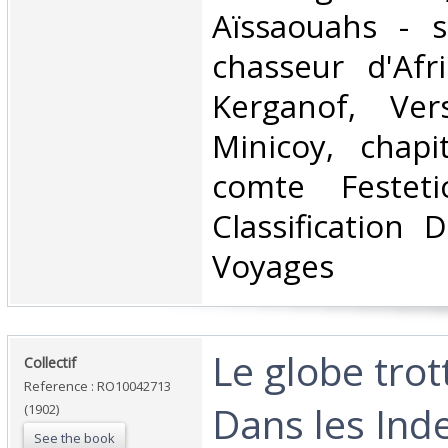
Aïssaouahs - s
chasseur d'Afr
Kerganof, Ver
Minicoy, chapi
comte Festet
Classification 
Voyages‎
‎Le globe trot
‎Collectif‎
Reference : RO10042713
Dans les Ind
(1902)
See the book