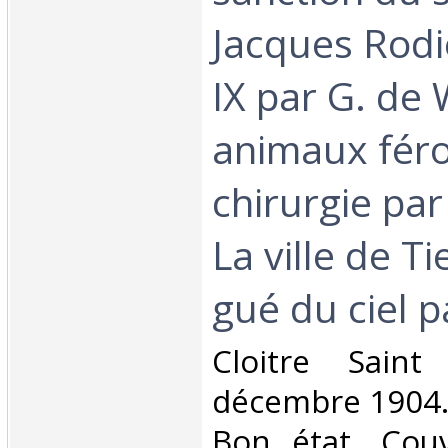
Jacques Rodi
IX par G. de 
animaux féro
chirurgie par
La ville de Ti
gué du ciel p
‎Cloitre Sain
décembre 1904. 
Bon état, Couv