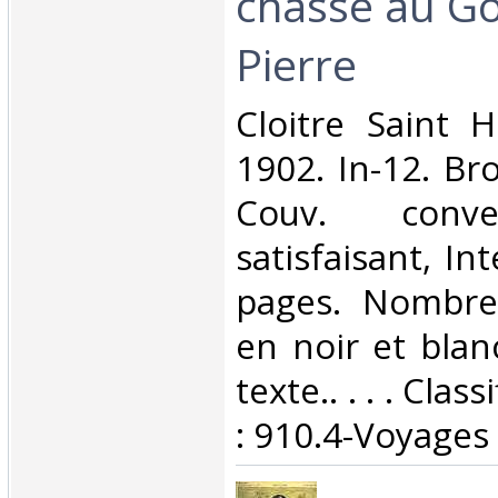
chasse au Gor
Pierre‎
‎Cloitre Saint 
1902. In-12. Br
Couv. conve
satisfaisant, Int
pages. Nombre
en noir et blan
texte.. . . . Cla
: 910.4-Voyages‎