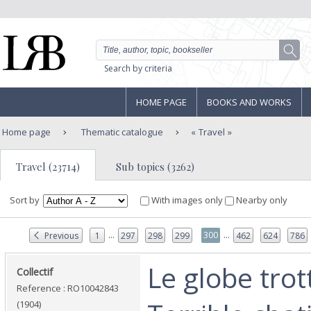
Search by criteria
HOME PAGE
BOOKS AND WORKS
Home page
Thematic catalogue
Travel
Travel (23714)
Sub topics (3262)
Sort by
With images only
Nearby only
...
...
300
Previous
1
297
298
299
462
624
786
‎Le globe trot
‎Collectif‎
Reference : RO10042843
(1904)