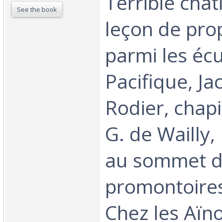
Terrible chat
See the book
leçon de pro
parmi les é
Pacifique, J
Rodier, chapi
G. de Wailly,
au sommet 
promontoires
Chez les Aïno