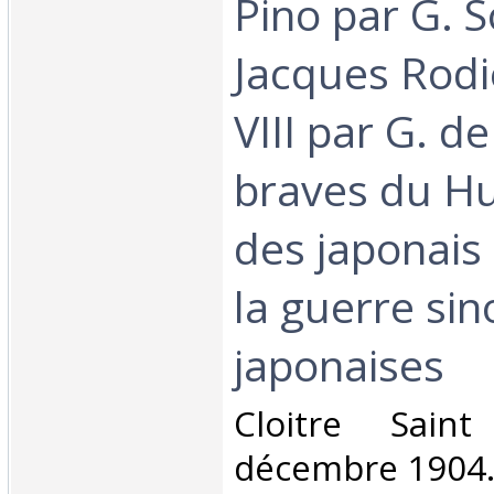
Pino par G. S
Jacques Rodi
VIII par G. de
braves du Hu
des japonais
la guerre sin
japonaises‎
‎Cloitre Sain
décembre 1904. 