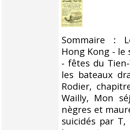
‎Sommaire : L
Hong Kong - le 
- fêtes du Tien
les bateaux dr
Rodier, chapitr
Wailly, Mon sé
nègres et maure
suicidés par T,