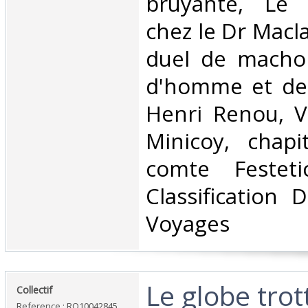
bruyante, Le 
chez le Dr Macl
duel de machoi
d'homme et den
Henri Renou, Ve
Minicoy, chapi
comte Festet
Classification 
Voyages‎
‎Le globe trot
‎Collectif‎
Reference : RO10042845