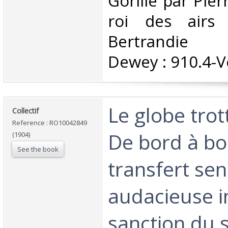
Gorille par Pierr
roi des airs
Bertrandie Cl
Dewey : 910.4-V
‎Le globe trot
‎Collectif‎
Reference : RO10042849
De bord à bo
(1904)
See the book
transfert sen
audacieuse ini
sanction du 