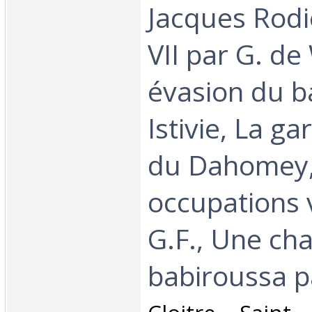
Jacques Rodi
VII par G. de
évasion du b
Istivie, La g
du Dahomey
occupations 
G.F., Une ch
babiroussa pa