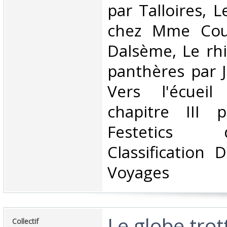
par Talloires, L
chez Mme Cou
Dalsème, Le rhi
panthères par 
Vers l'écueil
chapitre III 
Festetics
Classification 
Voyages‎
‎Le globe trot
‎Collectif‎