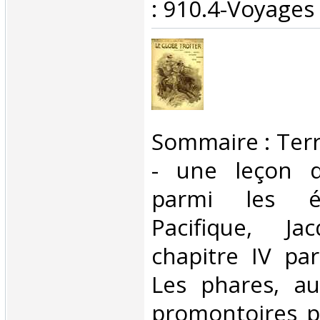
: 910.4-Voyages‎
‎Sommaire : Ter
- une leçon d
parmi les é
Pacifique, Ja
chapitre IV par
Les phares, a
promontoires p