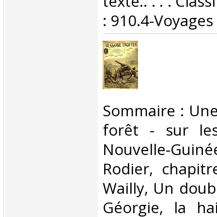
texte.. . . . Cla
: 910.4-Voyages‎
‎Sommaire : Une
forêt - sur le
Nouvelle-Gui
Rodier, chapit
Wailly, Un doub
Géorgie, la ha