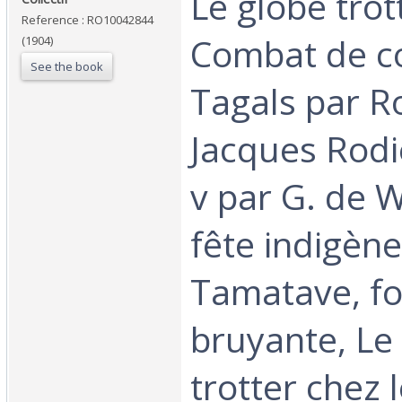
‎Le globe trot
Reference : RO10042844
Combat de co
(1904)
See the book
Tagals par R
Jacques Rodi
v par G. de W
fête indigène
Tamatave, fo
bruyante, Le
trotter chez 