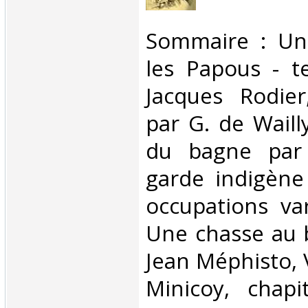
‎Sommaire : Un
les Papous - t
Jacques Rodier
par G. de Waill
du bagne par E
garde indigèn
occupations var
Une chasse au 
Jean Méphisto, V
Minicoy, chapi