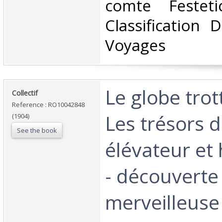
comte Festet
Classification 
Voyages‎
‎Le globe trot
‎Collectif‎
Reference : RO10042848
Les trésors d
(1904)
See the book
élévateur et
- découverte
merveilleuse -