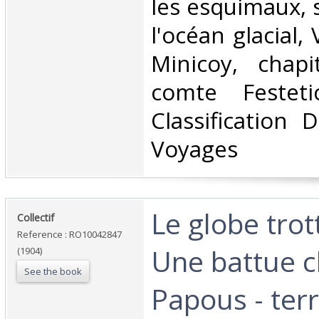
les esquimaux, s
l'océan glacial, 
Minicoy, chap
comte Festet
Classification 
Voyages‎
‎Le globe trot
‎Collectif‎
Reference : RO10042847
Une battue c
(1904)
See the book
Papous - ter