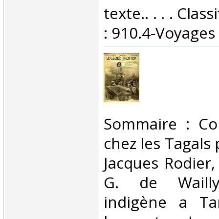
texte.. . . . Cla
: 910.4-Voyages‎
‎Sommaire : C
chez les Tagals 
Jacques Rodier,
G. de Waill
indigène a Ta