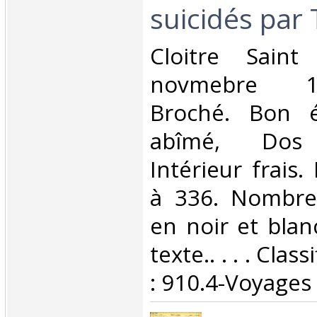
suicidés par 
‎Cloitre Sain
novmebre 19
Broché. Bon é
abîmé, Dos s
Intérieur frais
à 336. Nombre
en noir et blan
texte.. . . . Cla
: 910.4-Voyages‎