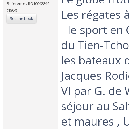
Reference : RO10042846
Les régates 
(1904)
See the book
- le sport en 
du Tien-Tcho
les bateaux 
Jacques Rodi
VI par G. de 
séjour au Sa
et maures , 