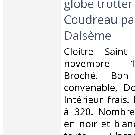
globe trotte
Coudreau pa
Dalsème‎
‎Cloitre Sain
novembre 19
Broché. Bon 
convenable, Dos
Intérieur frais
à 320. Nombre
en noir et blan