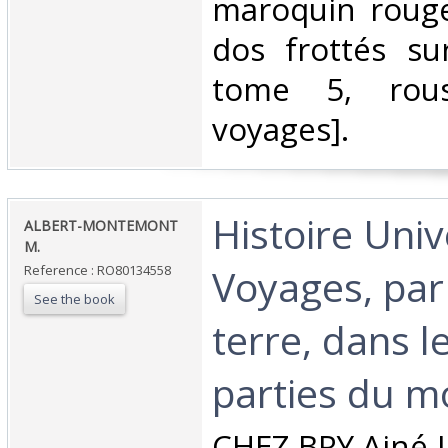
maroquin rouge
dos frottés su
tome 5, rouss
voyages].‎
‎Histoire Uni
‎ALBERT-MONTEMONT
M.‎
Voyages, par
Reference : RO80134558
See the book
terre, dans l
parties du m
‎CHEZ BRY Ainé J