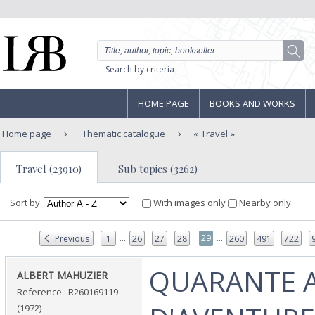
Search by criteria
HOME PAGE
BOOKS AND WORKS
Home page
Thematic catalogue
Travel
Travel (23910)
Sub topics (3262)
Sort by
With images only
Nearby only
...
...
29
Previous
1
26
27
28
260
491
722
‎QUARANTE 
‎ALBERT MAHUZIER‎
Reference : R260169119
(1972)