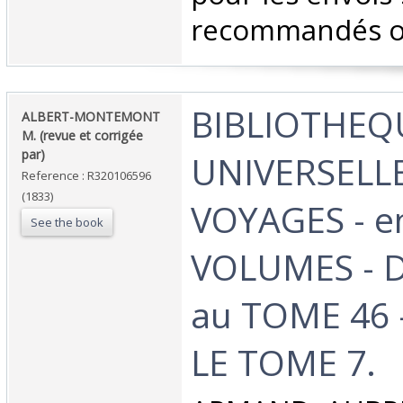
recommandés ou 
‎BIBLIOTHEQ
‎ALBERT-MONTEMONT
M. (revue et corrigée
par)‎
UNIVERSELL
Reference : R320106596
(1833)
VOYAGES - e
See the book
VOLUMES - 
au TOME 46
LE TOME 7.‎