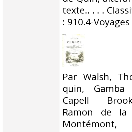
texte.. . . . Cla
: 910.4-Voyages‎
‎Par Walsh, Th
quin, Gamba 
Capell Brook
Ramon de la S
Montémont, F