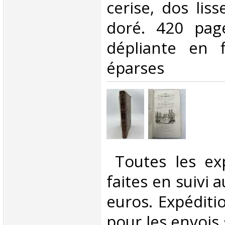
cerise, dos lis
doré. 420 pag
dépliante en f
éparses‎
‎ Toutes les ex
faites en suivi 
euros. Expéditi
pour les envois 