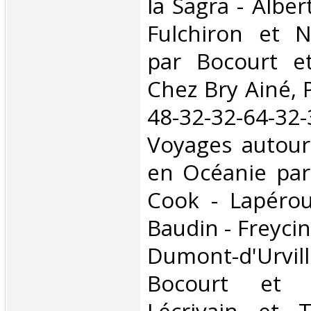
la Sagra - Albe
Fulchiron et Ne
par Bocourt et
Chez Bry Ainé, P
48-32-32-64-3
Voyages autou
en Océanie par 
Cook - Lapérou
Baudin - Freycin
Dumont-d'Urville
Bocourt et C