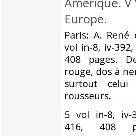
Amérique. V
Europe.‎
‎Paris: A. René
vol in-8, iv-392
408 pages. D
rouge, dos à ner
surtout celu
rousseurs.‎
‎5 vol in-8, iv
416, 408 p