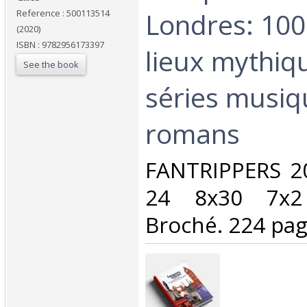
Londres: 100
Reference : 500113514
(2020)
ISBN : 9782956173397
lieux mythiq
See the book
séries musiq
romans‎
‎FANTRIPPERS 2
24 8x30 7x2
Broché. 224 page