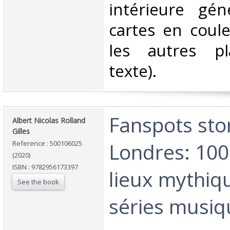
intérieure gén
cartes en coul
les autres pl
texte).‎
‎Fanspots sto
‎Albert Nicolas Rolland
Gilles‎
Londres: 100
Reference : 500106025
(2020)
ISBN : 9782956173397
lieux mythiq
See the book
séries musiq