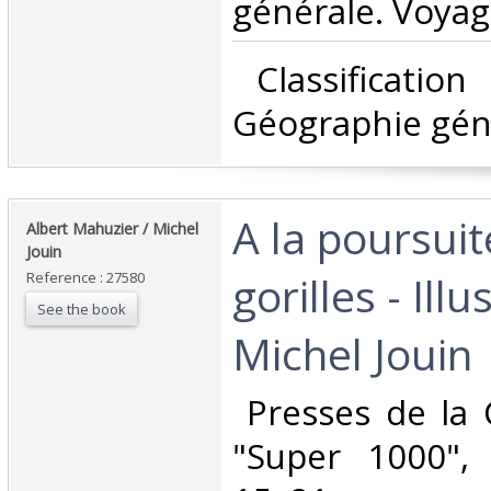
générale. Voyag
‎ Classificatio
Géographie géné
‎A la poursui
‎Albert Mahuzier / Michel
Jouin‎
gorilles - Ill
Reference : 27580
See the book
Michel Jouin‎
‎ Presses de la 
"Super 1000",