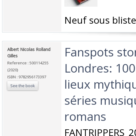
‎Neuf sous bliste
‎Fanspots sto
‎Albert Nicolas Rolland
Gilles‎
Londres: 100
Reference : 500114255
(2020)
ISBN : 9782956173397
lieux mythiq
See the book
séries musiq
romans‎
‎FANTRIPPERS 2