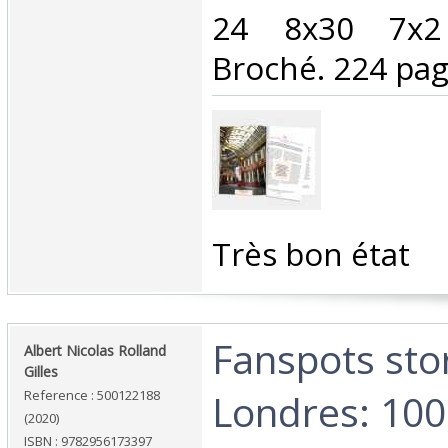
24 8x30 7x2
Broché. 224 page
‎Très bon état‎
‎Fanspots sto
‎Albert Nicolas Rolland
Gilles‎
Londres: 100
Reference : 500122188
(2020)
ISBN : 9782956173397