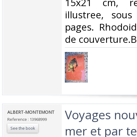
15x21 cm, rel
illustree, sou
pages. Rhodoi
de couverture.Bo
‎Voyages nou
‎ALBERT-MONTEMONT‎
Reference : 13968999
mer et par te
See the book