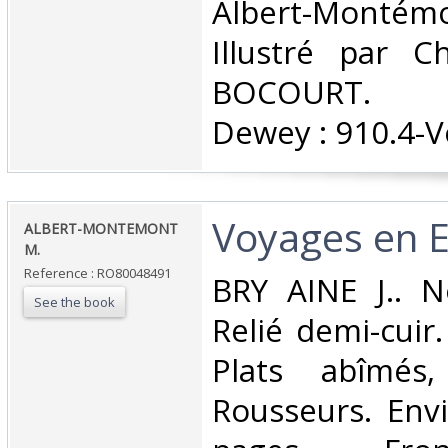
Albert-Montém
Illustré par 
BOCOURT. Cla
Dewey : 910.4-V
‎Voyages en E
‎ALBERT-MONTEMONT
M.‎
Reference : RO80048491
‎BRY AINE J.. N
See the book
Relié demi-cuir.
Plats abîmés,
Rousseurs. Env