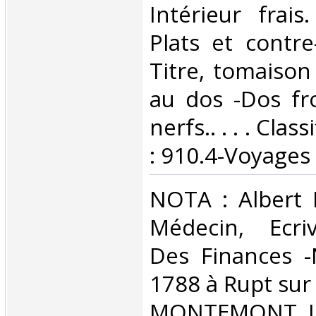
Intérieur frai
Plats et contre
Titre, tomaison 
au dos -Dos fr
nerfs.. . . . Cla
: 910.4-Voyages‎
‎NOTA : Alber
Médecin, Ecriv
Des Finances -
1788 à Rupt sur
MONTEMONT Je