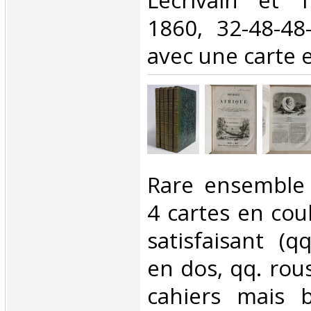
Lécrivain et T
1860, 32-48-48
avec une carte e
‎Rare ensemble
4 cartes en coul
satisfaisant (qq
en dos, qq. rous
cahiers mais b