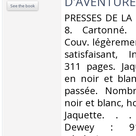
D'AVENTURE.
See the book
‎PRESSES DE LA 
8. Cartonné. 
Couv. légèreme
satisfaisant, I
311 pages. Jaqu
en noir et bla
passée. Nombr
noir et blanc, h
Jaquette. . . 
Dewey : 910