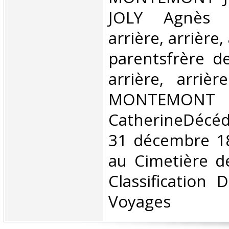
JOLY Agnès m
arrière, arrière
parentsfrère d
arrière, arriè
MONTEMONT
CatherineDécé
31 décembre 18
au Cimetière d
Classification 
Voyages‎