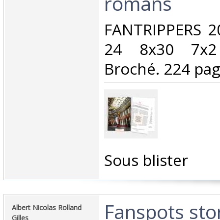
romans‎
‎FANTRIPPERS 2
24 8x30 7x2
Broché. 224 page
‎Sous blister‎
‎Fanspots sto
‎Albert Nicolas Rolland
Gilles‎