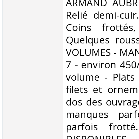
‎ARMAND AUBREE
Relié demi-cuir
Coins frottés
Quelques rouss
VOLUMES - MA
7 - environ 450
volume - Plats 
filets et orne
dos des ouvrage
manques parf
parfois frot