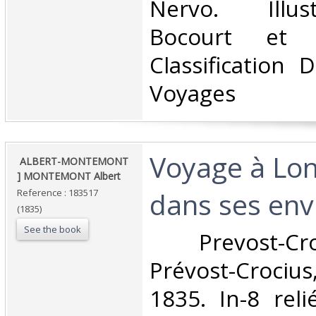
Nervo. Illus
Bocourt et 
Classification 
Voyages‎
‎Voyage à Lo
‎ ALBERT-MONTEMONT
] MONTEMONT Albert‎
dans ses envi
Reference : 183517
(1835)
See the book
‎ Prevost-Cr
Prévost-Crociu
1835. In-8 rel