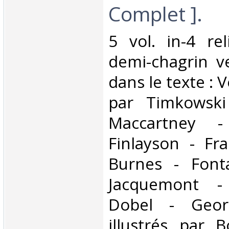
Complet ].‎
‎5 vol. in-4 re
demi-chagrin ve
dans le texte : 
par Timkowski
Maccartney -
Finlayson - Fr
Burnes - Font
Jacquemont -
Dobel - Geor
illustrés par 