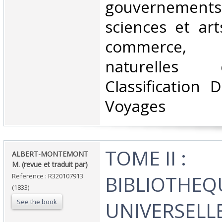
gouvernemen
sciences et art
commerce, p
naturelles 
Classification 
Voyages‎
‎TOME II :
‎ALBERT-MONTEMONT
M. (revue et traduit par)‎
BIBLIOTHEQ
Reference : R320107913
(1833)
See the book
UNIVERSELL