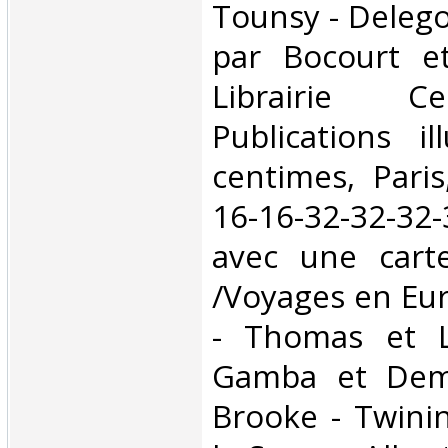
Tounsy - Delegor
par Bocourt et
Librairie C
Publications i
centimes, Paris
16-16-32-32-32-
avec une cart
/Voyages en Eu
- Thomas et L
Gamba et Demi
Brooke - Twini