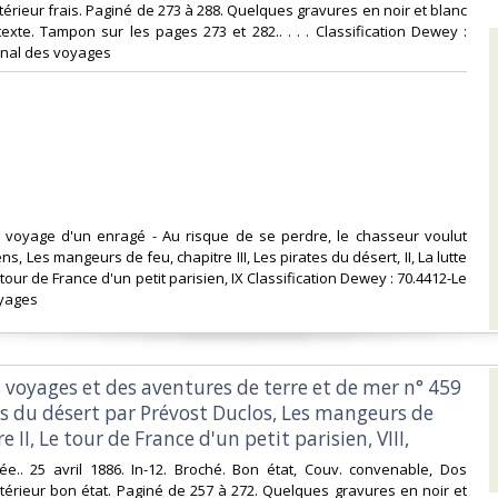
ntérieur frais. Paginé de 273 à 288. Quelques gravures en noir et blanc
exte. Tampon sur les pages 273 et 282.. . . . Classification Dewey :
rnal des voyages‎
e voyage d'un enragé - Au risque de se perdre, le chasseur voulut
ns, Les mangeurs de feu, chapitre III, Les pirates du désert, II, La lutte
 tour de France d'un petit parisien, IX Classification Dewey : 70.4412-Le
yages‎
s voyages et des aventures de terre et de mer n° 459
es du désert par Prévost Duclos, Les mangeurs de
e II, Le tour de France d'un petit parisien, VIII,‎
ustrée.. 25 avril 1886. In-12. Broché. Bon état, Couv. convenable, Dos
Intérieur bon état. Paginé de 257 à 272. Quelques gravures en noir et