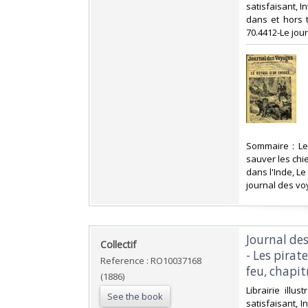
satisfaisant, I
dans et hors t
70.4412-Le jou
‎Sommaire : L
sauver les chie
dans l'Inde, Le
journal des vo
‎Journal de
‎Collectif‎
- Les pirat
Reference : RO10037168
feu, chapitr
(1886)
‎Librairie ill
See the book
satisfaisant, 