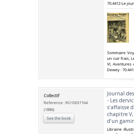
70.4412-Le jou
‎Sommaire :Voy
un cuir frais, 
VI, Aventures 
Dewey : 70.441
‎Journal de
‎Collectif‎
- Les dervi
Reference : RO10037164
s'affaisse 
(1886)
chapitre V,
See the book
d'un gamin
‎Librairie ill