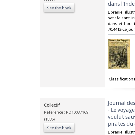
dans l'Inde
See the book
‎Librairie ill
satisfaisant, I
dans et hors t
70.4412-Le jou
‎ Classificatio
‎Journal de
‎Collectif‎
- Le voyage
Reference : RO10037169
voulut sauv
(1886)
pirates du d
See the book
‎Librairie ill