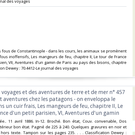
rnal des voyages‎
s fous de Constantinople - dans les cours, les animaux se promènent
fous inoffensifs, Les mangeurs de feu, chapitre II, Le tour de France
isien, VII, Aventures d'un gamin de Paris au pays des bisons, chapitre
tion Dewey : 70.4412-Le journal des voyages‎
s voyages et des aventures de terre et de mer n° 457
t aventures chez les patagons - on enveloppa le
ns un cuir frais, Les mangeurs de feu, chapitre II, Le
nce d'un petit parisien, VI, Aventures d'un gamin‎
ustrée.. 11 avril 1886. In-12. Broché. Bon état, Couv. convenable, Dos
Intérieur bon état. Paginé de 225 à 240. Quelques gravures en noir et
hors texte. Tampon sur les pages 235. . . . Classification Dewey :