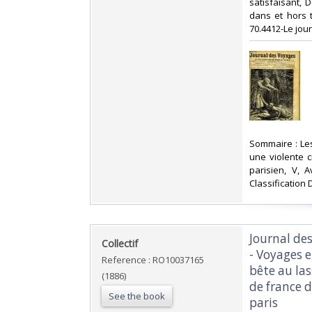
satisfaisant, 
dans et hors t
70.4412-Le jou
‎Sommaire : Le
une violente c
parisien, V, 
Classification
‎Journal de
‎Collectif‎
- Voyages e
Reference : RO10037165
bête au las
(1886)
de france d
See the book
paris‎