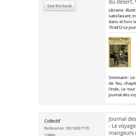
du désert, 
See the book
‎Librairie ill
satisfaisant, I
dans et hors te
70.4412-Le jou
‎Sommaire : Le
de feu, chapit
l'Inde, Le tou
journal des vo
‎Journal de
‎Collectif‎
- Le voyag
Reference : RO10037170
mangeurs de
(1886)