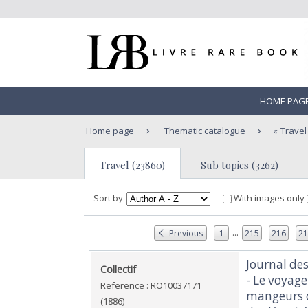
HOME PAG
Home page
Thematic catalogue
Travel
Travel (23860)
Sub topics (3262)
Sort by
With images only
...
Previous
1
215
216
2
‎Journal de
‎Collectif‎
- Le voyage
Reference : RO10037171
mangeurs de
(1886)