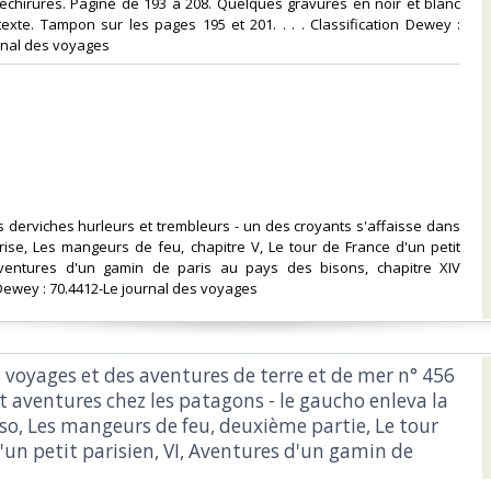
Déchirures. Paginé de 193 à 208. Quelques gravures en noir et blanc
exte. Tampon sur les pages 195 et 201. . . . Classification Dewey :
rnal des voyages‎
s derviches hurleurs et trembleurs - un des croyants s'affaisse dans
rise, Les mangeurs de feu, chapitre V, Le tour de France d'un petit
Aventures d'un gamin de paris au pays des bisons, chapitre XIV
 Dewey : 70.4412-Le journal des voyages‎
s voyages et des aventures de terre et de mer n° 456
t aventures chez les patagons - le gaucho enleva la
so, Les mangeurs de feu, deuxième partie, Le tour
'un petit parisien, VI, Aventures d'un gamin de