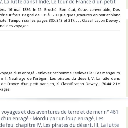
V, La lutte dans l'Inde, Le tour de France d'un petit‎
ustrée.. 16 mai 1886. In-12. Broché. Bon état, Couv. convenable, Dos
ntérieur frais. Paginé de 305 à 320. Quelques gravures en noir et blanc
xte. Tampon sur les pages 305, 313 et 317. . . . Classification Dewey :
rnal des voyages‎
 voyage d'un enragé - enlevez cet homme ! enlevez le ! Les mangeurs
re II, Naufrage de l'orégon, Les pirates du désert, V, La lutte dans
r de France d'un petit parisien, X Classification Dewey : 70.4412-Le
yages‎
s voyages et des aventures de terre et de mer n° 461
e d'un enragé - Mordu par un loup enragé, Les
 feu, chapitre IV, Les pirates du désert, III, La lutte