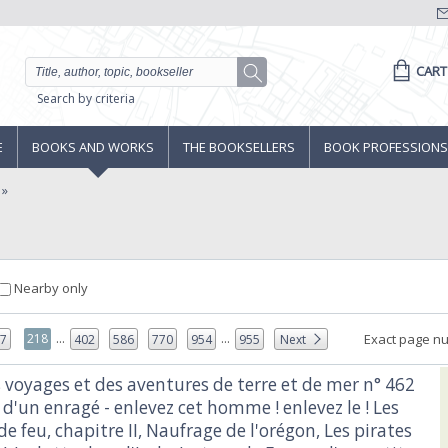
CART
Search by criteria
E
BOOKS AND WORKS
THE BOOKSELLERS
BOOK PROFESSIONS
Nearby only
...
...
218
Exact page n
17
402
586
770
954
955
Next
s voyages et des aventures de terre et de mer n° 462
 d'un enragé - enlevez cet homme ! enlevez le ! Les
 feu, chapitre II, Naufrage de l'orégon, Les pirates