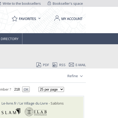
Write to the booksellers
Bookseller's space
FAVORITES
MY ACCOUNT
 DIRECTORY
PDF
RSS
E-MAIL
Refine
umber ?
OK
Le-livre.fr / Le Village du Livre
- Sablons