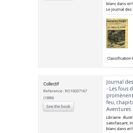
blanc dans et h
Le journal des
‎ Classificatio
‎Journal de
‎Collectif‎
- Les fous 
Reference : RO10037167
promènent 
(1886)
feu, chapitr
See the book
Aventures‎
‎Librairie ill
satisfaisant, 
blanc dans et h