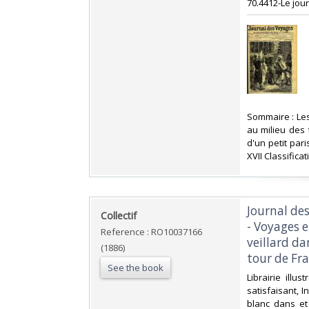
70.4412-Le jou
‎Sommaire : Le
au milieu des 
d'un petit par
XVII Classifica
‎Journal de
‎Collectif‎
- Voyages e
Reference : RO10037166
veillard da
(1886)
tour de Fra
See the book
‎Librairie ill
satisfaisant, 
blanc dans et 