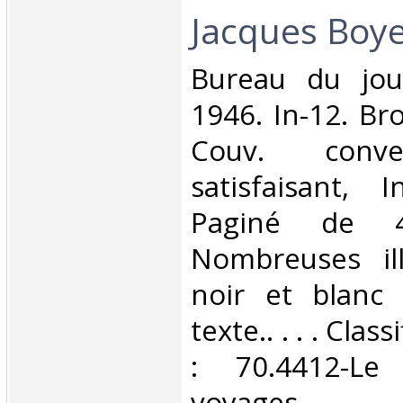
Jacques Boyer
‎Bureau du jou
1946. In-12. Br
Couv. conve
satisfaisant, I
Paginé de 
Nombreuses ill
noir et blanc
texte.. . . . Cla
: 70.4412-Le
voyages‎