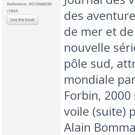
Reference : RO10040399
des aventure
(1947)
See the book
de mer et de l
nouvelle séri
pôle sud, att
mondiale par
Forbin, 2000 
voile (suite) 
Alain Bommar