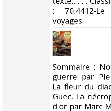
texte.. . . . Cla
: 70.4412-Le
voyages‎
‎Sommaire : No
guerre par Pie
La fleur du di
Guec, La nécrop
d'or par Marc M