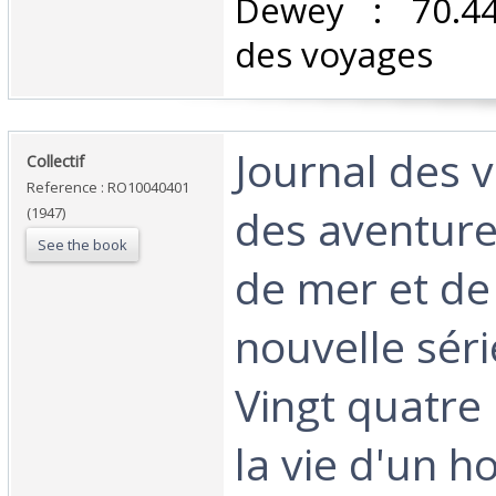
Dewey : 70.44
des voyages‎
‎Journal des 
‎Collectif‎
Reference : RO10040401
des aventure
(1947)
See the book
de mer et de l
nouvelle séri
Vingt quatre
la vie d'un 