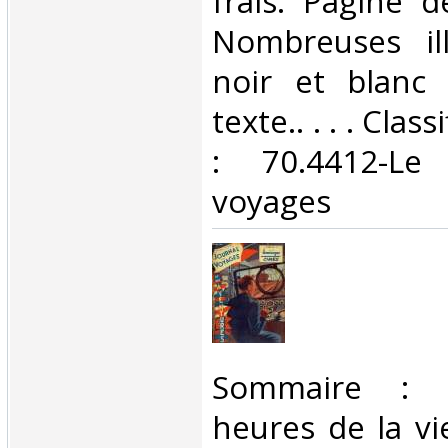
frais. Paginé 
Nombreuses ill
noir et blanc
texte.. . . . Cla
: 70.4412-Le
voyages‎
‎Sommaire : 
heures de la v