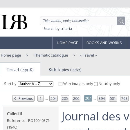
Search by criteria
HOME PAGE
BOOKS AND WORKS
Home page
Thematic catalogue
Travel
Travel (23918)
Sub topics (3262)
Sort by
With images only
Nearby only
...
...
207
Previous
1
204
205
206
394
581
768
‎Journal des 
‎Collectif‎
Reference : RO10040375
(1946)