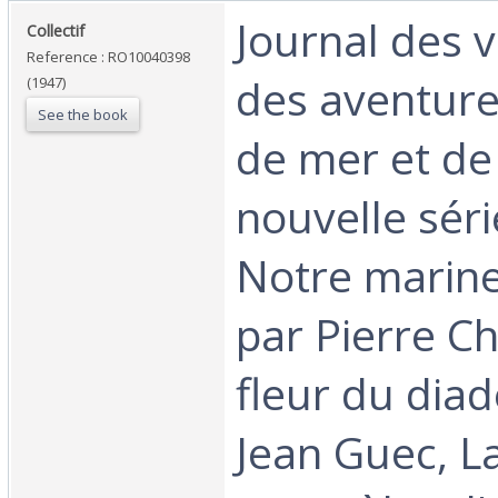
‎Journal des 
‎Collectif‎
Reference : RO10040398
des aventure
(1947)
See the book
de mer et de l
nouvelle séri
Notre marine
par Pierre C
fleur du dia
Jean Guec, L