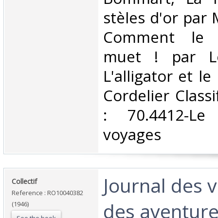
stèles d'or par
Comment le c
muet ! par Lo
L'alligator et le
Cordelier Class
: 70.4412-Le
voyages‎
‎Journal des 
‎Collectif‎
Reference : RO10040382
des aventure
(1946)