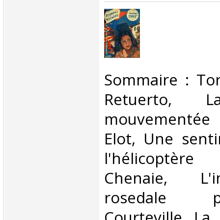
‎Sommaire : Tor
Retuerto, La
mouvementée
Elot, Une sentin
l'hélicoptè
Chenaie, L'
rosedale 
Courteville, La