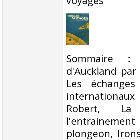
voyages‎
‎Sommaire : 
d'Auckland par
Les échanges u
internationau
Robert, L
l'entrainemen
plongeon, Iron