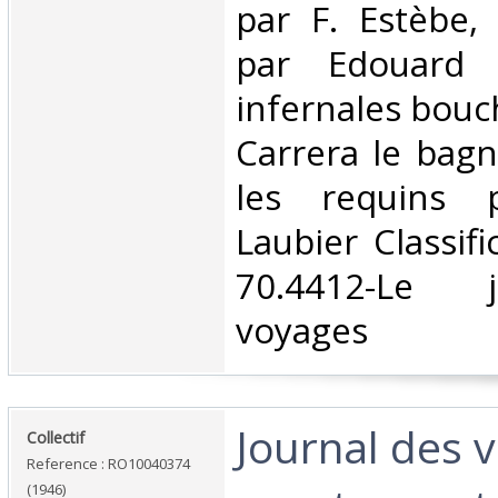
par F. Estèbe,
par Edouard 
infernales bouc
Carrera le bag
les requins 
Laubier Classif
70.4412-Le 
voyages‎
‎Journal des 
‎Collectif‎
Reference : RO10040374
(1946)