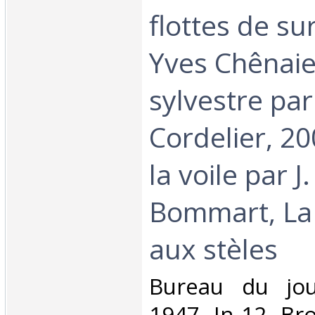
flottes de su
Yves Chênaie,
sylvestre par
Cordelier, 20
la voile par J.
Bommart, La
aux stèles‎
‎Bureau du jo
1947. In-12. Br