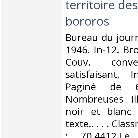
territoire de
bororos‎
‎Bureau du jour
1946. In-12. Br
Couv. conve
satisfaisant, I
Paginé de 
Nombreuses ill
noir et blanc
texte.. . . . Cla
: 70.4412-Le