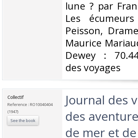
lune ? par Fra
Les écumeurs
Peisson, Drame
Maurice Mariaud
Dewey : 70.44
des voyages‎
‎Journal des 
‎Collectif‎
Reference : RO10040404
des aventure
(1947)
See the book
de mer et de l