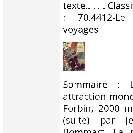
texte.. . . . Cla
: 70.4412-Le
voyages‎
‎Sommaire : 
attraction mond
Forbin, 2000 mi
(suite) par J
Bommart, La n