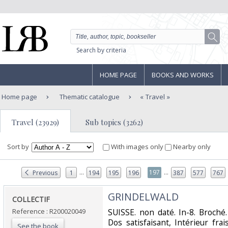
Search by criteria
HOME PAGE
BOOKS AND WORKS
Home page
Thematic catalogue
Travel
Travel (23929)
Sub topics (3262)
Sort by
With images only
Nearby only
...
...
197
Previous
1
194
195
196
387
577
767
‎GRINDELWALD‎
‎COLLECTIF‎
Reference : R200020049
‎SUISSE. non daté. In-8. Broché
Dos satisfaisant, Intérieur frais
See the book