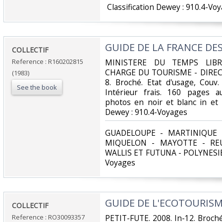
‎ Classification Dewey : 910.4-Voy
‎GUIDE DE LA FRANCE DES
‎COLLECTIF‎
Reference : R160202815
‎MINISTERE DU TEMPS LIBR
CHARGE DU TOURISME - DIRECT
(1983)
8. Broché. Etat d'usage, Couv. 
See the book
Intérieur frais. 160 pages
photos en noir et blanc in et ho
Dewey : 910.4-Voyages‎
‎GUADELOUPE - MARTINIQUE 
MIQUELON - MAYOTTE - REU
WALLIS ET FUTUNA - POLYNESIE C
Voyages‎
‎GUIDE DE L'ECOTOURISM
‎COLLECTIF‎
Reference : RO30093357
‎PETIT-FUTE. 2008. In-12. Broch