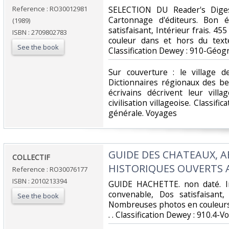
Reference : RO30012981
‎SELECTION DU Reader's Diges
Cartonnage d'éditeurs. Bon é
(1989)
satisfaisant, Intérieur frais. 45
ISBN : 2709802783
couleur dans et hors du texte.
See the book
Classification Dewey : 910-Géog
‎Sur couverture : le village d
Dictionnaires régionaux des be
écrivains décrivent leur vill
civilisation villageoise. Classif
générale. Voyages‎
‎GUIDE DES CHATEAUX, A
‎COLLECTIF‎
HISTORIQUES OUVERTS A
Reference : RO30076177
ISBN : 2010213394
‎GUIDE HACHETTE. non daté. In
convenable, Dos satisfaisant,
See the book
Nombreuses photos en couleurs d
. . Classification Dewey : 910.4-V