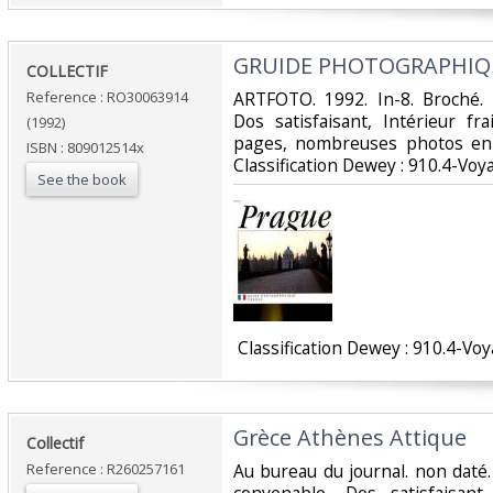
‎GRUIDE PHOTOGRAPHIQ
‎COLLECTIF‎
Reference : RO30063914
‎ARTFOTO. 1992. In-8. Broché.
Dos satisfaisant, Intérieur f
(1992)
pages, nombreuses photos en co
ISBN : 809012514x
Classification Dewey : 910.4-Voy
See the book
‎ Classification Dewey : 910.4-Voy
‎Grèce Athènes Attique‎
‎Collectif‎
Reference : R260257161
‎Au bureau du journal. non daté.