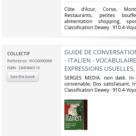
‎Côte d'Azur, Corse, Monte-
Restaurants, petites bouff
alimentation shopping, spo
Classification Dewey : 910.4-Voy
‎GUIDE DE CONVERSATIO
‎COLLECTIF‎
- ITALIEN - VOCABULAIR
Reference : RO30090068
EXPRESSIONS USUELLES,
ISBN : 284584011X
See the book
‎SERGES MEDIA. non daté. In-
convenable, Dos satisfaisant, Int
Classification Dewey : 910.4-Voy