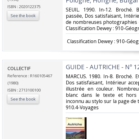
Pologne, Hongrie, Bulgari
ISBN : 2020122375
‎SEUIL. 1990. In-12. Broché.
passée, Dos satisfaisant, Intérie
See the book
de nombreuses photographies et c
Classification Dewey : 910-Géog
‎ Classification Dewey : 910-Géo
‎GUIDE - AUTRICHE - N° 12
‎COLLECTIF‎
Reference : R160105467
‎MARCUS. 1980. In-8. Broché. Et
Dos satisfaisant, Intérieur acc
(1980)
illustrée en couleur. Nombreu
ISBN : 2713100100
blanc dans le texte et hors 
See the book
inconnu au stylo sur la page de tit
910.4-Voyages‎