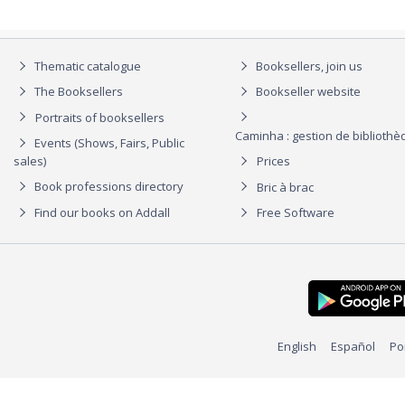
Thematic catalogue
Booksellers, join us
The Booksellers
Bookseller website
Portraits of booksellers
Caminha : gestion de biblioth
Events (Shows, Fairs, Public
sales)
Prices
Book professions directory
Bric à brac
Find our books on Addall
Free Software
English
Español
Po