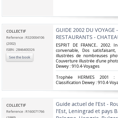
‎GUIDE 2002 DU VOYAGE 
‎COLLECTIF‎
RESTAURANTS - CHATEAUX
Reference : R320004106
(2002)
‎ESPRIT DE FRANCE.. 2002. In
ISBN : 2846400326
convenable, Dos satisfaisant,
illustrées de nombreuses pho
See the book
Couverture illustrée d'une photo e
Dewey : 910.4-Voyages‎
‎Trophée HERMES 2001 : Me
Classification Dewey : 910.4-Voy
‎Guide actuel de l'Est - 
‎COLLECTIF‎
l'Est, Leningrad et pays 
Reference : R160071766
(1990)