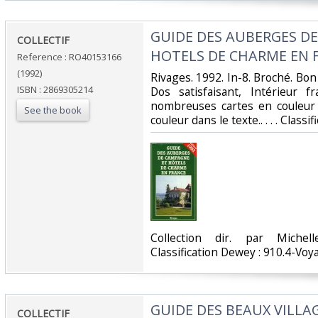
‎GUIDE DES AUBERGES D
‎COLLECTIF‎
HOTELS DE CHARME EN F
Reference : RO40153166
(1992)
‎Rivages. 1992. In-8. Broché. Bon
ISBN : 2869305214
Dos satisfaisant, Intérieur f
nombreuses cartes en couleur
See the book
couleur dans le texte.. . . . Class
‎Collection dir. par Miche
Classification Dewey : 910.4-Voy
‎GUIDE DES BEAUX VILLA
‎COLLECTIF‎