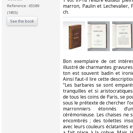
‎1 vol. in-18 reliure éditeur ple
marron, Paulin et Lechevalier, Pa
Reference : 65589
ch.‎
(1855)
See the book
‎Bon exemplaire de cet intére
illustré de charmantes gravures 
ton est souvent badin et iron
Ainsi faut-il lire cette descript
"Les barbares se sont emparés 
tranquilles et si aristocratiq
de tous les coins de Paris, se po
sous le prétexte de chercher l’o
marronniers étonnés d’u
cérémonieuse. Les chaises ne su
encombrés ; des toilettes ins
avec leurs couleurs éclatantes et
a fait place à la cohue. Mais l