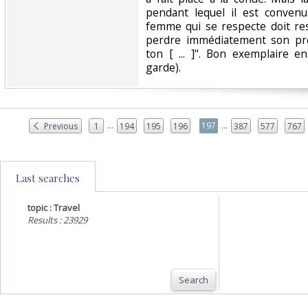
pendant lequel il est conve
femme qui se respecte doit re
perdre immédiatement son pre
ton [ ... ]". Bon exemplaire e
garde).‎
...
...
197
Previous
1
194
195
196
387
577
767
Last searches
topic : Travel
Results : 23929
Search