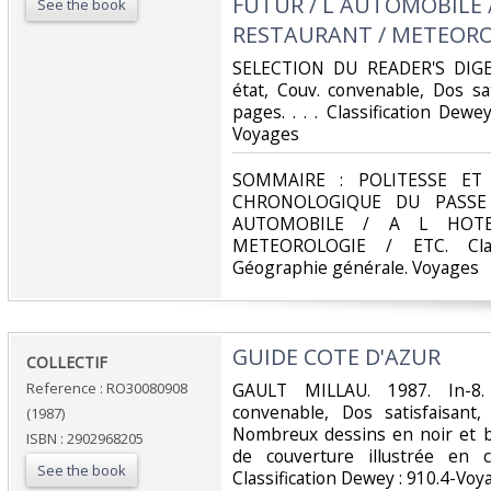
FUTUR / L AUTOMOBILE /
See the book
RESTAURANT / METEOROL
‎SELECTION DU READER'S DIGES
état, Couv. convenable, Dos sat
pages. . . . Classification Dew
Voyages‎
‎SOMMAIRE : POLITESSE ET
CHRONOLOGIQUE DU PASSE
AUTOMOBILE / A L HOT
METEOROLOGIE / ETC. Clas
Géographie générale. Voyages‎
‎GUIDE COTE D'AZUR‎
‎COLLECTIF‎
Reference : RO30080908
‎GAULT MILLAU. 1987. In-8.
convenable, Dos satisfaisant,
(1987)
Nombreux dessins en noir et b
ISBN : 2902968205
de couverture illustrée en c
See the book
Classification Dewey : 910.4-Voy