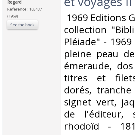
et voyages II‎
Regard‎
Reference : 103437
‎ 1969 Editions 
(1969)
See the book
collection "Bib
Pléiade" - 1969 
pleine peau de 
émeraude, dos 
titres et file
dorés, tranche 
signet vert, jaq
de l'éditeur, 
rhodoïd - 18