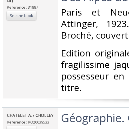
Dr)‎
Reference : 31887
‎Paris et Neuc
See the book
Attinger, 1923
Broché, couvertu
‎Edition origina
fragilissime ja
possesseur en 
titre.‎
‎Géographie.
‎CHATELET A. / CHOLLEY‎
Reference : RO20039533