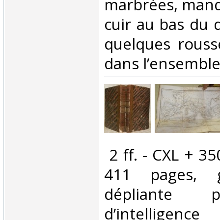
marbrées, manq
cuir au bas du 
quelques rouss
dans l’ensemble.
‎ 2 ff. - CXL + 3
411 pages, g
dépliante p
d’intelligence 