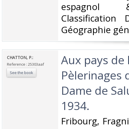
espagnol 
Classification
Géographie géné
‎Aux pays de 
‎CHATTON, P.:‎
Reference : 25303aaf
Pèlerinages 
See the book
Dame de Salu
1934.‎
‎Fribourg, Fragn