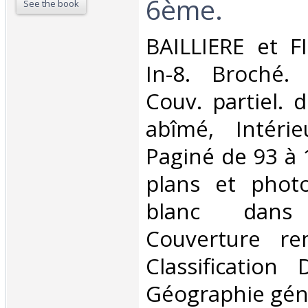
6ème.‎
See the book
‎BAILLIERE et F
In-8. Broché. 
Couv. partiel. 
abîmé, Intéri
Paginé de 93 à 
plans et phot
blanc dans
Couverture rem
Classification
Géographie géné