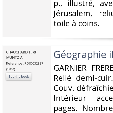
p., illustré, a
Jérusalem, rel
toile à coins.‎
‎Géographie il
‎CHAUCHARD H. et
MUNTZ A.‎
Reference : RO80052387
‎GARNIER FRERE
(1844)
Relié demi-cuir
See the book
Couv. défraîchi
Intérieur acc
pages. Nombre