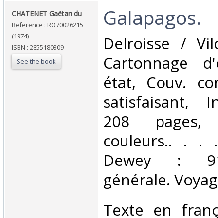
‎Galapagos.‎
‎CHATENET Gaëtan du‎
Reference : RO70026215
(1974)
‎Delroisse / Vil
ISBN : 2855180309
Cartonnage d'
See the book
état, Couv. co
satisfaisant, I
208 pages,
couleurs.. . . .
Dewey : 910
générale. Voyag
‎Texte en franç