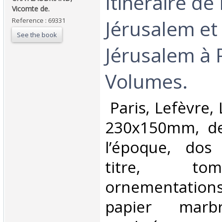
‎Itinéraire de
Vicomte de.‎
Jérusalem et
Reference : 69331
See the book
Jérusalem à P
Volumes.‎
‎ Paris, Lefèvre
230x150mm, de
l’époque, dos 
titre, to
ornementations
papier marbr