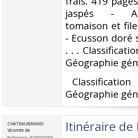
frais. 419 pages
jaspés - Aut
tomaison et fil
- Ecusson doré s
. . . Classificat
Géographie géné
‎ Classificatio
Géographie géné
‎Itinéraire de
‎CHATEAUBRIAND
Vicomte de‎
Reference : RO80010009