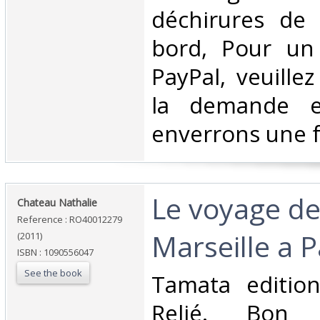
déchirures de
bord, Pour un
PayPal, veuille
la demande e
enverrons une f
‎Le voyage d
‎Chateau Nathalie‎
Reference : RO40012279
Marseille a 
(2011)
ISBN : 1090556047
See the book
‎Tamata edition
Relié. Bon 