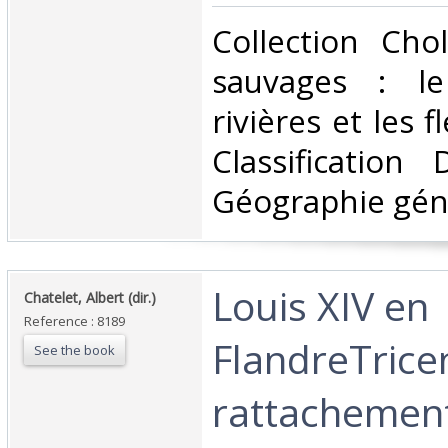
‎Collection Cho
sauvages : le
rivières et les f
Classification
Géographie géné
‎Louis XIV en
‎Chatelet, Albert (dir.)‎
Reference : 8189
FlandreTrice
See the book
rattachement 