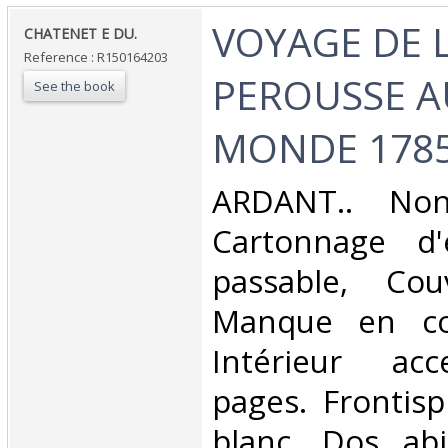
‎VOYAGE DE 
‎CHATENET E DU.‎
Reference : R150164203
PEROUSSE 
See the book
MONDE 1785 
‎ARDANT.. Non
Cartonnage d'é
passable, Couv
Manque en coi
Intérieur acc
pages. Frontisp
blanc. Dos ab