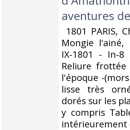
d'Amathonthe
aventures de 
‎ 1801 PARIS, C
Mongie l'ainé,
IX-1801 - In-8 
Reliure frottée
l'époque -(mors 
lisse très orn
dorés sur les pl
y compris Table
intérieurement 