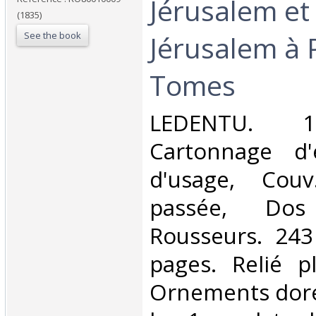
Jérusalem et
(1835)
See the book
Jérusalem à P
Tomes‎
‎LEDENTU. 1
Cartonnage d'é
d'usage, Couv
passée, Dos s
Rousseurs. 24
pages. Relié pl
Ornements dorés