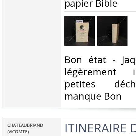
papier Bible‎
‎Bon état - Ja
légèrement i
petites déch
manque Bon ‎
‎ITINERAIRE 
‎CHATEAUBRIAND
(VICOMTE)‎