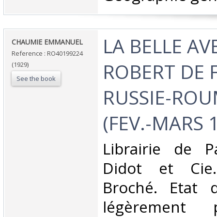
‎LA BELLE A
‎CHAUMIE EMMANUEL‎
Reference : RO40199224
ROBERT DE F
(1929)
See the book
RUSSIE-ROU
(FEV.-MARS 1
‎Librairie de P
Didot et Cie.
Broché. Etat d
légèrement 