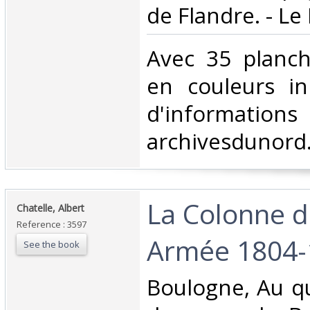
de Flandre. - Le H
‎Avec 35 planc
en couleurs in 
d'information
archivesdunord
‎La Colonne 
‎Chatelle, Albert‎
Reference : 3597
Armée 1804-
See the book
‎Boulogne, Au q