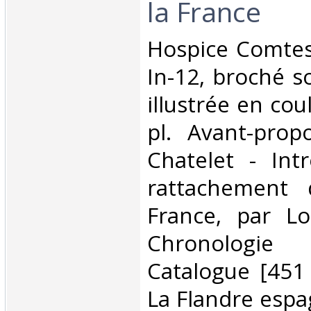
la France‎
‎Hospice Comtess
In-12, broché s
illustrée en cou
pl. Avant-prop
Chatelet - Int
rattachement 
France, par Lo
Chronologie
Catalogue [451 n
La Flandre espa