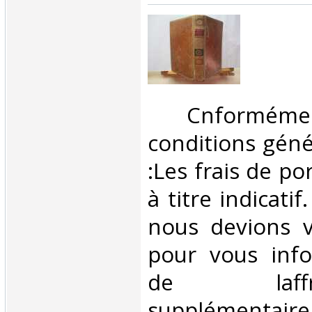
‎ Cnformé
conditions géné
:Les frais de po
à titre indicatif
nous devions v
pour vous inf
de laffran
supplémentair