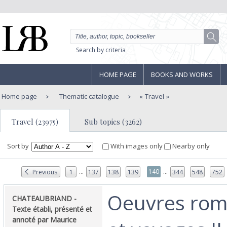
Search by criteria
HOME PAGE
BOOKS AND WORKS
Home page
Thematic catalogue
Travel
Travel (23975)
Sub topics (3262)
Sort by
With images only
Nearby only
...
...
140
Previous
1
137
138
139
344
548
752
‎Oeuvres ro
‎CHATEAUBRIAND -
Texte établi, présenté et
annoté par Maurice