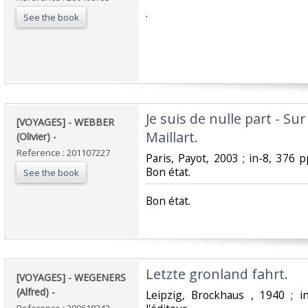
‎.‎
See the book
‎Je suis de nulle part - Sur
‎[VOYAGES] - WEBBER
Maillart. ‎
(Olivier) - ‎
Reference : 201107227
‎Paris, Payot, 2003 ; in-8, 376 p
Bon état.‎
See the book
‎Bon état.‎
‎Letzte gronland fahrt. ‎
‎[VOYAGES] - WEGENERS
(Alfred) - ‎
‎Leipzig, Brockhaus , 1940 ; 