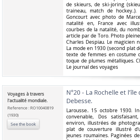
de skieurs, de ski-joring (skie
traineau, match de hockey..). 
Goncourt avec photo de Marce
natalité en, France avec ill
courbes de la natalité, du nom
article par de Toro. Photo plei
Charles Despiau. Le magicien no
La mode en 1930 (second plat d
texte de femmes en costume de
toque de plumes métalliques. Cl
Le journal des voyages‎
‎N°20 - La Rochelle et l'îl
‎Voyages à travers
Debesse.‎
l'actualité mondiale.‎
Reference : RO10040819
‎Larousse.. 15 octobre 1930. I
(1930)
convenable, Dos satisfaisant
environ, illustrées de photogr
See the book
plat de couverture illustré 
jeunes roumaines. Paginées de 61