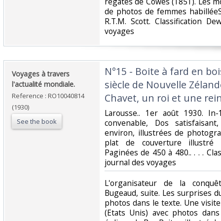
régates de Cowes (1851). Les mo
de photos de femmes habilléeS.
R.T.M. Scott. Classification D
voyages‎
‎N°15 - Boite à fard en bo
‎Voyages à travers
siècle de Nouvelle Zéland
l'actualité mondiale.‎
Reference : RO10040814
Chavet, un roi et une rein
(1930)
‎Larousse.. 1er août 1930. In
See the book
convenable, Dos satisfaisant
environ, illustrées de photogr
plat de couverture illustré
Paginées de 450 à 480.. . . . Cla
journal des voyages‎
‎L'organisateur de la conquê
Bugeaud, suite. Les surprises 
photos dans le texte. Une visite
(Etats Unis) avec photos dans