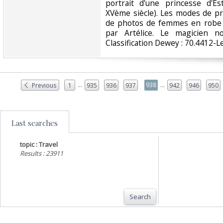
portrait d'une princesse d'E
XVème siècle). Les modes de pr
de photos de femmes en robe e
par Artélice. Le magicien no
Classification Dewey : 70.4412-L
...
...
938
Previous
1
935
936
937
942
946
950
Last searches
topic : Travel
Results : 23911
Search