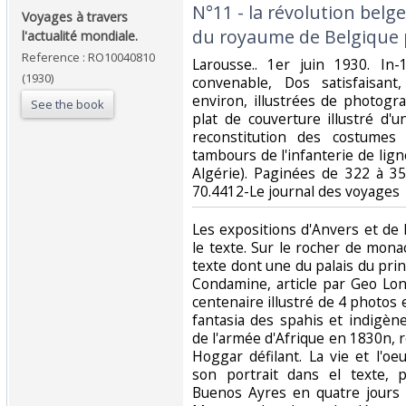
‎N°11 - la révolution belg
‎Voyages à travers
du royaume de Belgique p
l'actualité mondiale.‎
Reference : RO10040810
‎Larousse.. 1er juin 1930. In
(1930)
convenable, Dos satisfaisant
environ, illustrées de photogr
See the book
plat de couverture illustré d'
reconstitution des costumes
tambours de l'infanterie de lig
Algérie). Paginées de 322 à 352.
70.4412-Le journal des voyages‎
‎Les expositions d'Anvers et de
le texte. Sur le rocher de mona
texte dont une du palais du pri
Condamine, article par Geo Lon
centenaire illustré de 4 photos 
fantasia des spahis et indigène
de l'armée d'Afrique en 1830n, 
Hoggar défilant. La vie et l'o
son portrait dans el texte, 
Buenos Ayres en quatre jours ,