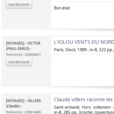
See the book
‎Bon état.‎
‎L'IGLOU VENTS DU NORD,
‎[VOYAGES] - VICTOR
(PAUL-EMILE) - ‎
‎Paris, Stock, 1989 ; in-8, 322 pp.
Reference : 200906637
‎.‎
See the book
‎Claude villers raconte le
‎[VOYAGES] - VILLERS
(Claude) - ‎
‎Saint-armand, Hors collection 
in-8, 285 pp., broché, couverture i
Reference : 200814689