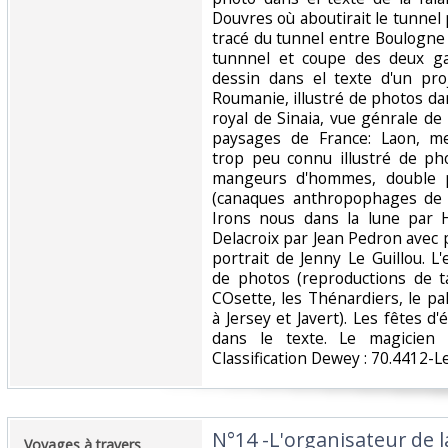
Douvres où aboutirait le tunnel 
tracé du tunnel entre Boulogne 
tunnnel et coupe des deux ga
dessin dans el texte d'un pro
Roumanie, illustré de photos dan
royal de Sinaia, vue génrale de B
paysages de France: Laon, mer
trop peu connu illustré de ph
mangeurs d'hommes, double 
(canaques anthropophages de Ma
Irons nous dans la lune par H
Delacroix par Jean Pedron avec 
portrait de Jenny Le Guillou. L
de photos (reproductions de t
COsette, les Thénardiers, le p
à Jersey et Javert). Les fêtes 
dans le texte. Le magicien n
Classification Dewey : 70.4412-L
‎N°14 -L'organisateur de 
‎Voyages à travers