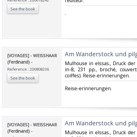
l'éditeur.‎
Reference : 200618242
See the book
‎.‎
‎Am Wanderstock und pilge
‎[VOYAGES] - WEISSHAAR
(Ferdinand) - ‎
‎Mulhouse in elssas., Druck der 
in-8, 231 pp., broché, couvert
Reference : 200808236
coiffes). Reise-erinnerungen.‎
See the book
‎Reise-erinnerungen.‎
‎Am Wanderstock und pilge
‎[VOYAGES] - WEISSHAAR
(Ferdinand) - ‎
‎Mulhouse in elssas., Druck der 