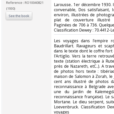
Reference : RO10040821
‎Larousse.. 1er décembre 1930. 
(1930)
convenable, Dos satisfaisant, 
environ, illustrées de photogr
See the book
plat de couverture illustré
Paginées de 706 à 736. Quelques m
Classification Dewey : 70.4412-L
‎Les voyages dans l'empire r
Baudrillart. Ravageurs et scap
dans le texte dont le coffre for
l'Artiglio. Vers la terre retrou
texte (station électrique à Rut
près de Nazareth, etC..). A tra
de photos hors texte : tibéria
maison de Salomon à Zorah, le J
cent ans illustré de photos d
reconnaissance à Belgrade ave
une du jardin de Kalemeg
reconnaissance française). Le s
Mortane. Le dieu serpent, suit
Loevenbruck. Classification De
voyages‎