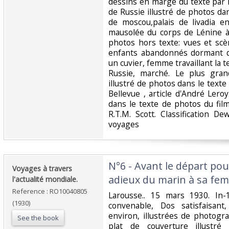
dessins en marge du texte par
de Russie illustré de photos d
de moscou,palais de livadia 
mausolée du corps de Lénine 
photos hors texte: vues et scèn
enfants abandonnés dormant d
un cuvier, femme travaillant la t
Russie, marché. Le plus gra
illustré de photos dans le text
Bellevue , article d'André Leroy
dans le texte de photos du film
R.T.M. Scott. Classification D
voyages‎
‎N°6 - Avant le départ po
‎Voyages à travers
adieux du marin à sa femme
l'actualité mondiale.‎
Reference : RO10040805
‎Larousse.. 15 mars 1930. In-
(1930)
convenable, Dos satisfaisant
environ, illustrées de photogr
See the book
plat de couverture illustré