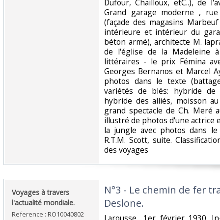
Dufour, Chailloux, etC..), de l
Grand garage moderne , rue
(façade des magasins Marbeuf 
intérieure et intérieur du gar
béton armé), architecte M. lap
de l'église de la Madeleine 
littéraires - le prix Fémina a
Georges Bernanos et Marcel Ay
photos dans le texte (battag
variétés de blés: hybride de 
hybride des alliés, moisson au
grand spectacle de Ch. Meré au
illustré de photos d'une actrice e
la jungle avec photos dans le
R.T.M. Scott, suite. Classificat
des voyages‎
‎N°3 - Le chemin de fer t
‎Voyages à travers
Deslone.‎
l'actualité mondiale.‎
Reference : RO10040802
‎Larousse.. 1er février 1930. I