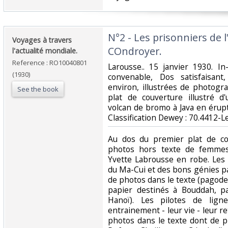
‎N°2 - Les prisonniers de 
‎Voyages à travers
COndroyer.‎
l'actualité mondiale.‎
Reference : RO10040801
‎Larousse.. 15 janvier 1930. I
(1930)
convenable, Dos satisfaisant
environ, illustrées de photogr
See the book
plat de couverture illustré 
volcan de bromo à Java en éruptio
Classification Dewey : 70.4412-L
‎Au dos du premier plat de co
photos hors texte de femme
Yvette Labrousse en robe. Les
du Ma-Cui et des bons génies pa
de photos dans le texte (pagode
papier destinés à Bouddah, p
Hanoï). Les pilotes de lign
entrainement - leur vie - leur r
photos dans le texte dont de p