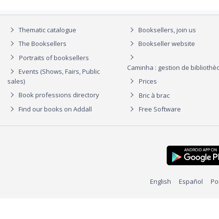
Thematic catalogue
Booksellers, join us
The Booksellers
Bookseller website
Portraits of booksellers
Caminha : gestion de biblioth
Events (Shows, Fairs, Public
sales)
Prices
Book professions directory
Bric à brac
Find our books on Addall
Free Software
English
Español
Po