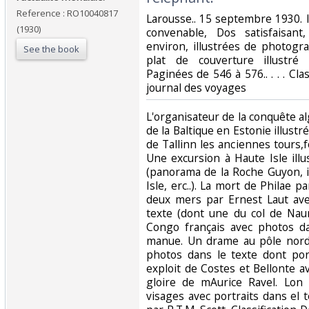
Reference : RO10040817
‎Larousse.. 15 septembre 1930. 
(1930)
convenable, Dos satisfaisant
environ, illustrées de photogr
See the book
plat de couverture illustré
Paginées de 546 à 576.. . . . Cla
journal des voyages‎
‎L'organisateur de la conquête al
de la Baltique en Estonie illustr
de Tallinn les anciennes tours,fo
Une excursion à Haute Isle ill
(panorama de la Roche Guyon, i
Isle, erc..). La mort de Philae p
deux mers par Ernest Laut ave
texte (dont une du col de Nau
Congo français avec photos d
manue. Un drame au pôle nord 
photos dans le texte dont por
exploit de Costes et Bellonte a
gloire de mAurice Ravel. Lon
visages avec portraits dans el t