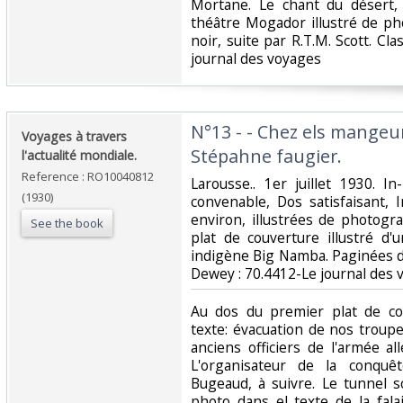
Mortane. Le chant du désert,
théâtre Mogador illustré de ph
noir, suite par R.T.M. Scott. Cla
journal des voyages‎
‎N°13 - - Chez els mange
‎Voyages à travers
Stépahne faugier.‎
l'actualité mondiale.‎
Reference : RO10040812
‎Larousse.. 1er juillet 1930. I
(1930)
convenable, Dos satisfaisant, 
environ, illustrées de photogr
See the book
plat de couverture illustré d
indigène Big Namba. Paginées de 3
Dewey : 70.4412-Le journal des 
‎Au dos du premier plat de c
texte: évacuation de nos troup
anciens officiers de l'armée a
L'organisateur de la conquê
Bugeaud, à suivre. Le tunnel s
photo dans el texte de la fal