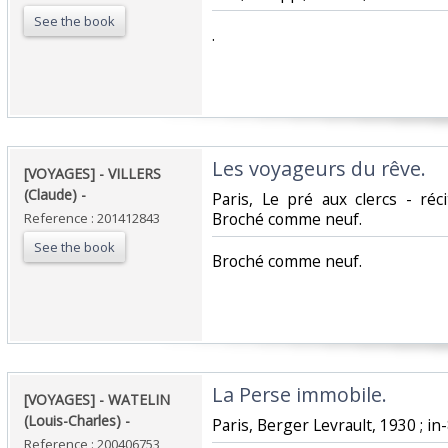
See the book
‎.‎
‎Les voyageurs du rêve. ‎
‎[VOYAGES] - VILLERS
(Claude) - ‎
‎Paris, Le pré aux clercs - réc
Broché comme neuf.‎
Reference : 201412843
See the book
‎Broché comme neuf.‎
‎La Perse immobile. ‎
‎[VOYAGES] - WATELIN
(Louis-Charles) - ‎
‎Paris, Berger Levrault, 1930 ; in-8
Reference : 200406753