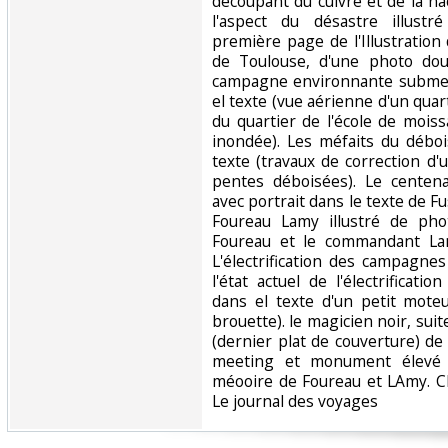
découpant du cuivre et de la na
l'aspect du désastre illustr
première page de l'Illustration
de Toulouse, d'une photo dou
campagne environnante submer
el texte (vue aérienne d'un qua
du quartier de l'école de moiss
inondée). Les méfaits du débo
texte (travaux de correction d
pentes déboisées). Le centen
avec portrait dans le texte de F
Foureau Lamy illustré de pho
Foureau et le commandant Lam
L'électrification des campagne
l'état actuel de l'électrifica
dans el texte d'un petit mote
brouette). le magicien noir, suit
(dernier plat de couverture) de
meeting et monument élevé 
méooire de Foureau et LAmy. Cl
Le journal des voyages‎