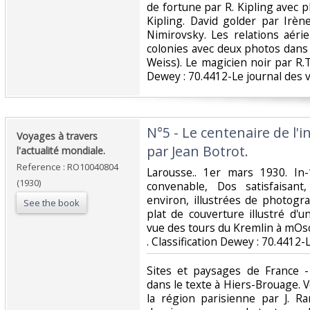
de fortune par R. Kipling avec p
Kipling. David golder par Irè
Nimirovsky. Les relations aéri
colonies avec deux photos dans l
Weiss). Le magicien noir par R.T.
Dewey : 70.4412-Le journal des v
‎N°5 - Le centenaire de l
‎Voyages à travers
par Jean Botrot.‎
l'actualité mondiale.‎
Reference : RO10040804
‎Larousse.. 1er mars 1930. In
(1930)
convenable, Dos satisfaisant
environ, illustrées de photogr
See the book
plat de couverture illustré d'
vue des tours du Kremlin à mOsco
. Classification Dewey : 70.4412-
‎Sites et paysages de France 
dans le texte à Hiers-Brouage. 
la région parisienne par J. Ra