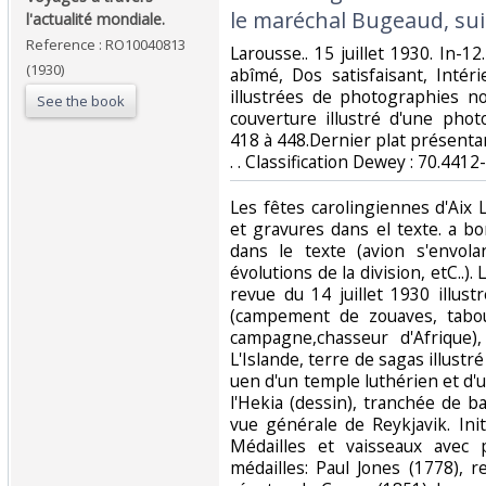
le maréchal Bugeaud, suit
l'actualité mondiale.‎
Reference : RO10040813
‎Larousse.. 15 juillet 1930. In-1
(1930)
abîmé, Dos satisfaisant, Intér
illustrées de photographies no
See the book
couverture illustré d'une pho
418 à 448.Dernier plat présentant
. . Classification Dewey : 70.4412
‎Les fêtes carolingiennes d'Aix 
et gravures dans el texte. a b
dans le texte (avion s'envola
évolutions de la division, etC..).
revue du 14 juillet 1930 illus
(campement de zouaves, tabo
campagne,chasseur d'Afrique)
L'Islande, terre de sagas illustr
uen d'un temple luthérien et d'
l'Hekia (dessin), tranchée de ba
vue générale de Reykjavik. Init
Médailles et vaisseaux avec
médailles: Paul Jones (1778), r