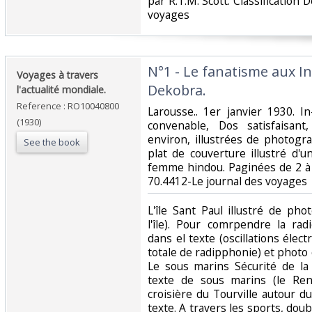
par R.T.M. Scott. Classification 
voyages‎
‎N°1 - Le fanatisme aux I
‎Voyages à travers
Dekobra.‎
l'actualité mondiale.‎
Reference : RO10040800
‎Larousse.. 1er janvier 1930. I
(1930)
convenable, Dos satisfaisant
environ, illustrées de photogr
See the book
plat de couverture illustré d'
femme hindou. Paginées de 2 à 31.
70.4412-Le journal des voyages‎
‎L'île Sant Paul illustré de ph
l'île). Pour comrpendre la ra
dans el texte (oscillations éle
totale de radipphonie) et photo d
Le sous marins Sécurité de la
texte de sous marins (le Re
croisière du Tourville autour 
texte. A travers les sports, do