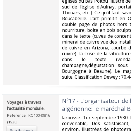
églises du Bas Poitou illustré de
sud de l'église d'Aulnay, porta
Thouars, etc..). Ce qu'il faut sav
Boucabeille. L'art primitif en
double page de photos hors t
nourriture, boite en bois sculpté
dans le texte (cuves de concen
minerai de cuivre,vue des insta
de cuivre en Arizona, courbe 
cuivre). la crise de la viticultu
dans le texte (ven
champagne,dégustation sous
Bourgogne à Beaune). Le magi
suite. Classification Dewey : 70.
‎N°17 - L'organisateur de
‎Voyages à travers
algérienne: le maréchal B
l'actualité mondiale.‎
Reference : RO10040816
‎larousse.. 1er septembre 1930. 
(1930)
convenable, Dos satisfaisant
environ, illustrées de photogr
See the book