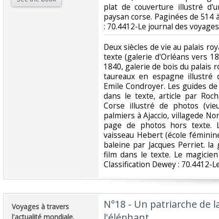
plat de couverture illustré d
paysan corse. Paginées de 514 à 5
: 70.4412-Le journal des voyages‎
‎Deux siècles de vie au palais roy
texte (galerie d'Orléans vers 18
1840, galerie de bois du palais r
taureaux en espagne illustré 
Emile Condroyer. Les guides de
dans le texte, article par Roc
Corse illustré de photos (vie
palmiers à Ajaccio, villagede Non
page de photos hors texte. 
vaisseau Hebert (école féminin
baleine par Jacques Perriet. l
film dans le texte. Le magicien
Classification Dewey : 70.4412-L
‎N°18 - Un patriarche de l
‎Voyages à travers
l'éléphant.‎
l'actualité mondiale.‎