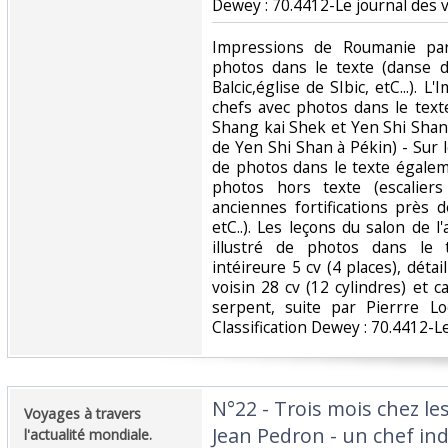
Dewey : 70.4412-Le journal des 
‎Impressions de Roumanie par
photos dans le texte (danse d
Balcic,église de SIbic, etC...). L
chefs avec photos dans le tex
Shang kai Shek et Yen Shi Shan
de Yen Shi Shan à Pékin) - Sur l
de photos dans le texte égale
photos hors texte (escalier
anciennes fortifications près
etC..). Les leçons du salon de 
illustré de photos dans le 
intéireure 5 cv (4 places), détai
voisin 28 cv (12 cylindres) et 
serpent, suite par Pierrre Lo
Classification Dewey : 70.4412-L
‎N°22 - Trois mois chez l
‎Voyages à travers
Jean Pedron - un chef indi
l'actualité mondiale.‎