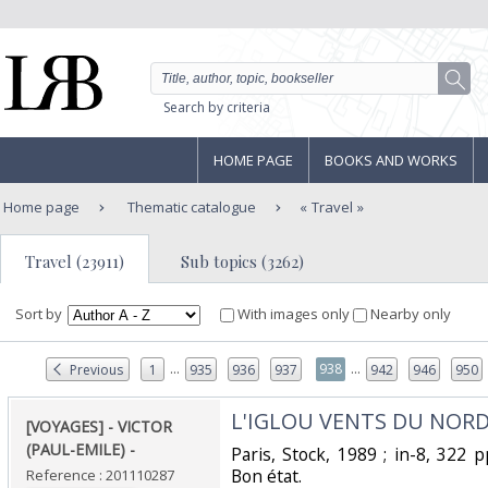
Search by criteria
HOME PAGE
BOOKS AND WORKS
Home page
Thematic catalogue
Travel
Travel (23911)
Sub topics (3262)
Sort by
With images only
Nearby only
...
...
938
Previous
1
935
936
937
942
946
950
‎L'IGLOU VENTS DU NORD,
‎[VOYAGES] - VICTOR
(PAUL-EMILE) - ‎
‎Paris, Stock, 1989 ; in-8, 322 p
Bon état.‎
Reference : 201110287