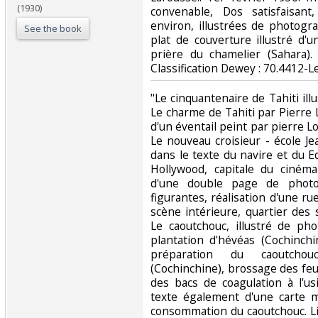
(1930)
convenable, Dos satisfaisant
environ, illustrées de photogr
See the book
plat de couverture illustré d'
prière du chamelier (Sahara).
Classification Dewey : 70.4412-L
‎"Le cinquantenaire de Tahiti ill
Le charme de Tahiti par Pierre 
d'un éventail peint par pierre Lo
Le nouveau croisieur - école Je
dans le texte du navire et du E
Hollywood, capitale du ciném
d'une double page de photos
figurantes, réalisation d'une r
scène intérieure, quartier des 
Le caoutchouc, illustré de ph
plantation d'hévéas (Cochinchi
préparation du caoutcho
(Cochinchine), brossage des feuil
des bacs de coagulation à l'usi
texte également d'une carte m
consommation du caoutchouc. Li