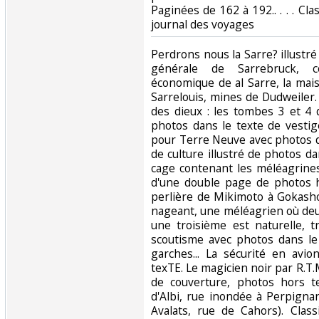
Paginées de 162 à 192.. . . . Cla
journal des voyages‎
‎Perdrons nous la Sarre? illustré
générale de Sarrebruck, c
économique de al Sarre, la mai
Sarrelouis, mines de Dudweiler.
des dieux : les tombes 3 et 4 
photos dans le texte de vestig
pour Terre Neuve avec photos da
de culture illustré de photos d
cage contenant les méléagrines
d'une double page de photos h
perlière de Mikimoto à Gokasho
nageant, une méléagrien où deu
une troisième est naturelle, t
scoutisme avec photos dans le
garches... La sécurité en avio
texTE. Le magicien noir par R.T.M
de couverture, photos hors t
d'Albi, rue inondée à Perpigna
Avalats, rue de Cahors). Class