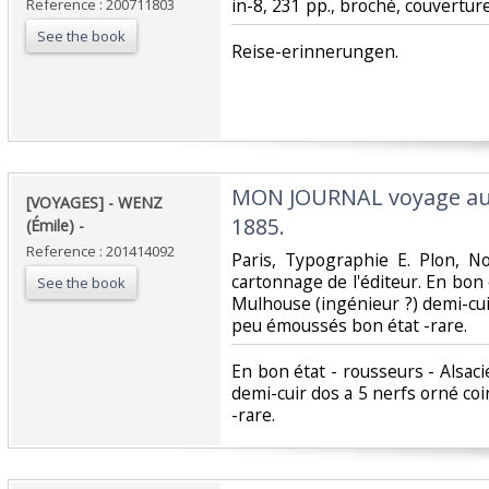
in-8, 231 pp., broché, couverture
Reference : 200711803
See the book
‎Reise-erinnerungen.‎
‎MON JOURNAL voyage au
‎[VOYAGES] - WENZ
1885. ‎
(Émile) - ‎
Reference : 201414092
‎Paris, Typographie E. Plon, No
cartonnage de l'éditeur. En bon 
See the book
Mulhouse (ingénieur ?) demi-cui
peu émoussés bon état -rare.‎
‎En bon état - rousseurs - Alsa
demi-cuir dos a 5 nerfs orné c
-rare.‎