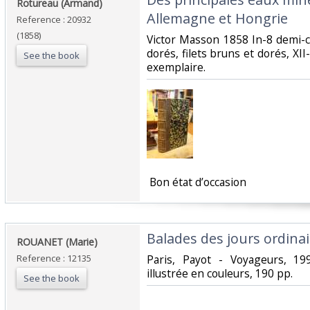
‎Rotureau (Armand)‎
Allemagne et Hongrie‎
Reference : 20932
(1858)
‎Victor Masson 1858 In-8 demi-c
dorés, filets bruns et dorés, XII-
See the book
exemplaire.‎
‎ Bon état d’occasion ‎
‎Balades des jours ordinair
‎ROUANET (Marie)‎
Reference : 12135
‎Paris, Payot - Voyageurs, 19
illustrée en couleurs, 190 pp. ‎
See the book