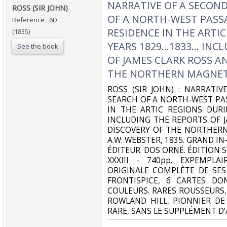
‎NARRATIVE OF A SECON
‎ROSS (SIR JOHN) ‎
OF A NORTH-WEST PASSA
Reference : 6D
RESIDENCE IN THE ARTI
(1835)
YEARS 1829...1833... IN
See the book
OF JAMES CLARK ROSS A
THE NORTHERN MAGNETI
‎ROSS (SIR JOHN) : NARRATI
SEARCH OF A NORTH-WEST PAS
IN THE ARTIC REGIONS DURING
INCLUDING THE REPORTS OF 
DISCOVERY OF THE NORTHERN
A.W. WEBSTER, 1835. GRAND IN
ÉDITEUR. DOS ORNÉ. ÉDITION SU
XXXIII - 740pp. EXPEMPLA
ORIGINALE COMPLÈTE DE SES
FRONTISPICE, 6 CARTES DO
COULEURS. RARES ROUSSEURS, 
ROWLAND HILL, PIONNIER DE
RARE, SANS LE SUPPLÉMENT D'A