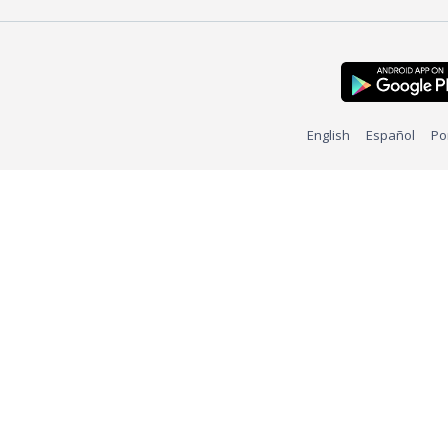
English
Español
Po