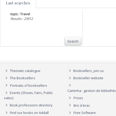
Last searches
topic : Travel
Results : 23912
Search
Thematic catalogue
Booksellers, join us
The Booksellers
Bookseller website
Portraits of booksellers
Caminha : gestion de biblioth
Events (Shows, Fairs, Public
sales)
Prices
Book professions directory
Bric à brac
Find our books on Addall
Free Software