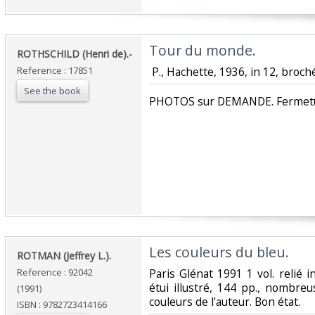
‎Tour du monde.‎
‎ROTHSCHILD (Henri de).-‎
Reference : 17851
‎ P., Hachette, 1936, in 12, broch
See the book
‎PHOTOS sur DEMANDE. Fermetur
‎Les couleurs du bleu.‎
‎ROTMAN (Jeffrey L.).‎
Reference : 92042
‎Paris Glénat 1991 1 vol. relié i
étui illustré, 144 pp., nombr
(1991)
couleurs de l'auteur. Bon état.‎
ISBN : 9782723414166