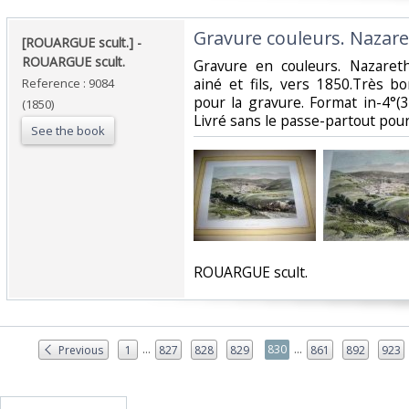
‎Gravure couleurs. Nazaret
‎[ROUARGUE scult.] - ‎
‎ROUARGUE scult.‎
‎Gravure en couleurs. Nazaret
ainé et fils, vers 1850.Très b
Reference : 9084
pour la gravure. Format in-4°(
(1850)
Livré sans le passe-partout pour
See the book
‎ROUARGUE scult. ‎
...
...
830
Previous
1
827
828
829
861
892
923