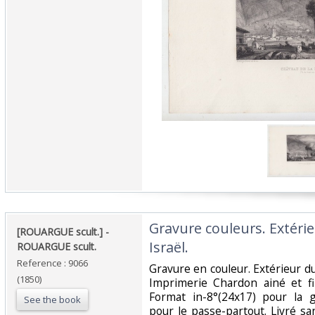
‎Gravure couleurs. Extéri
‎[ROUARGUE scult.] - ‎
Israël.‎
‎ROUARGUE scult.‎
Reference : 9066
‎Gravure en couleur. Extérieur du
(1850)
Imprimerie Chardon ainé et fi
Format in-8°(24x17) pour la g
See the book
pour le passe-partout. Livré s