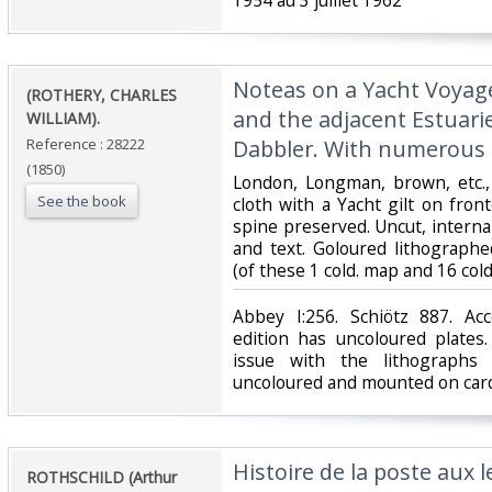
1954 au 3 juillet 1962 ‎
‎Noteas on a Yacht Voyag
‎(ROTHERY, CHARLES
and the adjacent Estuarie
WILLIAM).‎
Reference : 28222
Dabbler. With numerous Il
(1850)
‎London, Longman, brown, etc., (
See the book
cloth with a Yacht gilt on fron
spine preserved. Uncut, internal
and text. Goloured lithographe
(of these 1 cold. map and 16 cold
‎Abbey I:256. Schiötz 887. Ac
edition has uncoloured plates
issue with the lithographs
uncoloured and mounted on card
‎Histoire de la poste aux 
‎ROTHSCHILD (Arthur