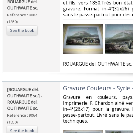
‎ROUARGUE del.
et fils, vers 1850.Très bon éta
OUTHWAITE sc.‎
gravure. Format in-4°(32x26) 
sans le passe-partout pour des r
Reference : 9082
(1850)
See the book
‎ROUARGUE del. OUTHWAITE sc. ‎
‎Gravure Couleurs - Syrie - 
‎[ROUARGUE del.
OUTHWAITE sc.] - ‎
‎Gravure en couleurs, paysa
‎ROUARGUE del.
Imprimerie. F. Chardon ainé ve
OUTHWAITE sc.‎
in-4°(26x17) pour la gravure.
passe-partout. Livré sans le p
Reference : 9064
techniques.‎
(1850)
See the book