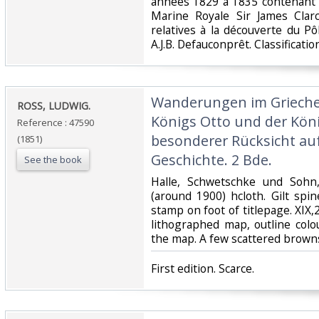
années 1829 à 1835 contenant l
Marine Royale Sir James Clar
relatives à la découverte du P
A.J.B. Defauconprêt. Classificati
‎Wanderungen im Grieche
‎ROSS, LUDWIG.‎
Königs Otto und der Köni
Reference : 47590
besonderer Rücksicht au
(1851)
Geschichte. 2 Bde.‎
See the book
‎Halle, Schwetschke und Sohn
(around 1900) hcloth. Gilt spin
stamp on foot of titlepage. XIX,
lithographed map, outline colo
the map. A few scattered brownsp
‎First edition. Scarce.‎