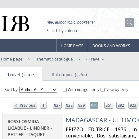
Search by criteria
HOME PAGE
BOOKS AND WORKS
Home page
Thematic catalogue
Travel
Travel (23912)
Sub topics (3262)
Sort by
With images only
Nearby only
...
...
830
Previous
1
827
828
829
861
892
923
‎MADAGASCAR - ULTIMO
‎ROSSI-OSMIDA -
LIGABUE - LINDNER -
‎ERIZZO EDITRICE. 1976. In-
PETTER - TAQUET‎
convenable, Dos satisfaisant,