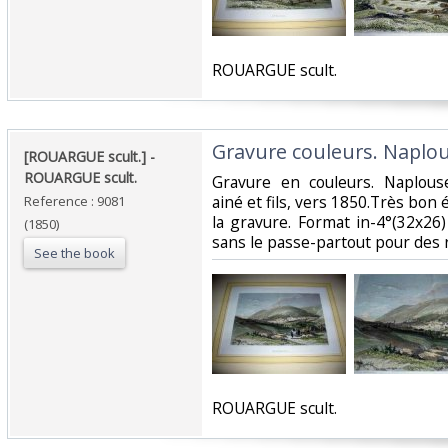
‎ROUARGUE scult. ‎
‎Gravure couleurs. Naplou
‎[ROUARGUE scult.] - ‎
‎ROUARGUE scult.‎
‎Gravure en couleurs. Naplous
ainé et fils, vers 1850.Très bon 
Reference : 9081
la gravure. Format in-4°(32x26)
(1850)
sans le passe-partout pour des r
See the book
‎ROUARGUE scult. ‎