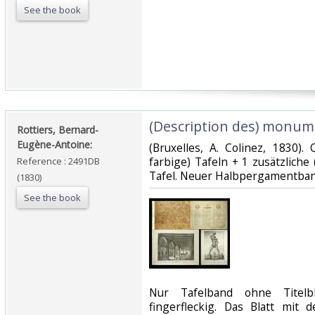
See the book
‎(Description des) monum
‎Rottiers, Bernard-
Eugène-Antoine:‎
‎(Bruxelles, A. Colinez, 1830).
farbige) Tafeln + 1 zusätzlich
Reference : 2491DB
Tafel. Neuer Halbpergamentband 
(1830)
See the book
‎Nur Tafelband ohne Titel
fingerfleckig. Das Blatt mit 