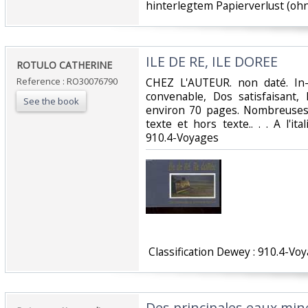
hinterlegtem Papierverlust (ohne
‎ILE DE RE, ILE DOREE‎
‎ROTULO CATHERINE‎
Reference : RO30076790
‎CHEZ L'AUTEUR. non daté. In-
convenable, Dos satisfaisant, 
See the book
environ 70 pages. Nombreuses
texte et hors texte.. . . A l'ita
910.4-Voyages‎
‎ Classification Dewey : 910.4-Voy
‎Des principales eaux min