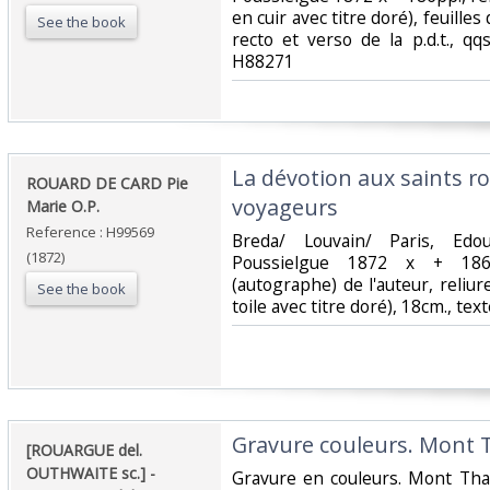
en cuir avec titre doré), feuille
See the book
recto et verso de la p.d.t., qq
H88271‎
‎La dévotion aux saints 
‎ROUARD DE CARD Pie
voyageurs‎
Marie O.P.‎
Reference : H99569
‎Breda/ Louvain/ Paris, Ed
(1872)
Poussielgue 1872 x + 186p
(autographe) de l'auteur, reliur
See the book
toile avec titre doré), 18cm., tex
‎Gravure couleurs. Mont T
‎[ROUARGUE del.
OUTHWAITE sc.] - ‎
‎Gravure en couleurs. Mont Tha