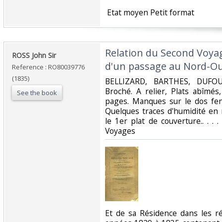
‎ Etat moyen Petit format ‎
‎Relation du Second Voyag
‎ROSS John Sir‎
d'un passage au Nord-Oue
Reference : RO80039776
(1835)
‎BELLIZARD, BARTHES, DUFOU
Broché. A relier, Plats abîmé
See the book
pages. Manques sur le dos fen
Quelques traces d'humidité en
le 1er plat de couverture.. . . .
Voyages‎
‎Et de sa Résidence dans les r