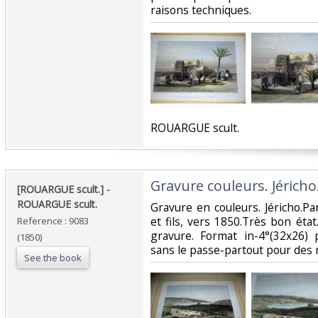
raisons techniques.‎
‎ROUARGUE scult. ‎
‎Gravure couleurs. Jéricho.
‎[ROUARGUE scult.] - ‎
‎ROUARGUE scult.‎
‎Gravure en couleurs. Jéricho.P
et fils, vers 1850.Très bon éta
Reference : 9083
gravure. Format in-4°(32x26) 
(1850)
sans le passe-partout pour des r
See the book