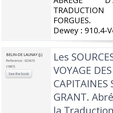
‎ABREGE D
TRADUCTIO
FORGUES. Cla
Dewey : 910.4-V
‎Les SOURCES
‎BELIN-DE LAUNAY (J.)‎
Reference : 023615
VOYAGE DES
(1867)
See the book
CAPITAINES 
GRANT. Abré
la Traduction