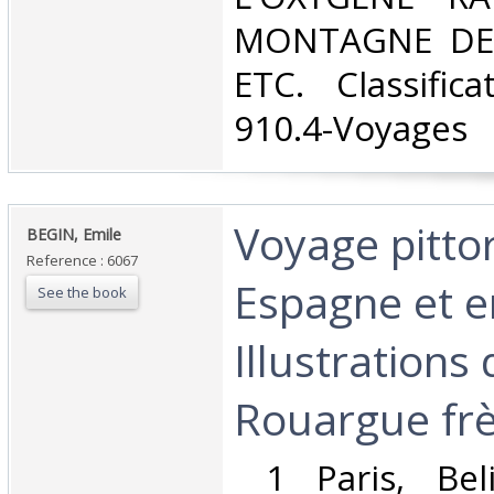
MONTAGNE DES
ETC. Classific
910.4-Voyages‎
‎Voyage pitt
‎BEGIN, Emile‎
Reference : 6067
Espagne et e
See the book
Illustrations
Rouargue frèr
‎ 1 Paris, Bel