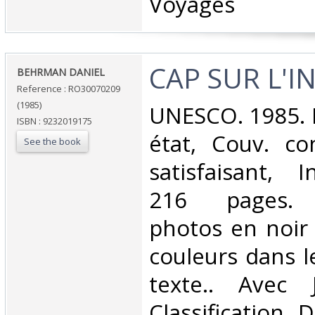
Voyages‎
‎CAP SUR L'
‎BEHRMAN DANIEL‎
Reference : RO30070209
(1985)
‎UNESCO. 1985. I
ISBN : 9232019175
état, Couv. co
See the book
satisfaisant, I
216 pages. 
photos en noir 
couleurs dans l
texte.. Avec 
Classification 