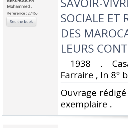
‎SAVOIR-VIVR
‎BEKKHOUCHA
Mohammed .‎
SOCIALE ET 
Reference : 27465
See the book
DES MAROCA
LEURS CONTE
‎ 1938 . Casa
Farraire , In 8° b
‎Ouvrage rédigé
exemplaire .‎