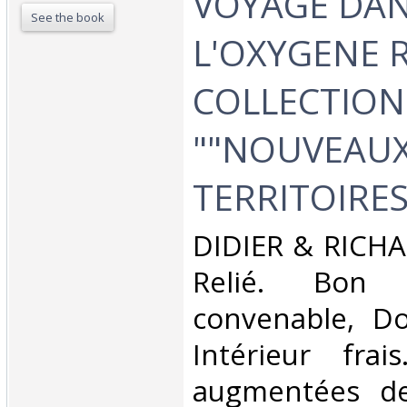
VOYAGE DA
See the book
L'OXYGENE R
COLLECTION
""NOUVEAU
TERRITOIRES"
‎DIDIER & RICHA
Relié. Bon 
convenable, Dos
Intérieur fra
augmentées d