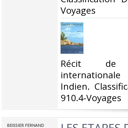
Voyages‎
‎Récit de l
international
Indien. Classif
910.4-Voyages‎
‎LES ETAPES
‎BEISSIER FERNAND‎