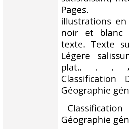
Pages. N
illustrations e
noir et blanc
texte. Texte s
Légere salissu
plat.. . . A 
Classification
Géographie géné
‎ Classificatio
Géographie géné