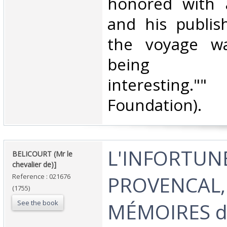
honored with 
and his publis
the voyage wa
being ex
interesting.
Foundation).‎
‎L'INFORTUN
‎BELICOURT (Mr le
chevalier de)]‎
PROVENCAL,
Reference : 021676
(1755)
See the book
MÉMOIRES 