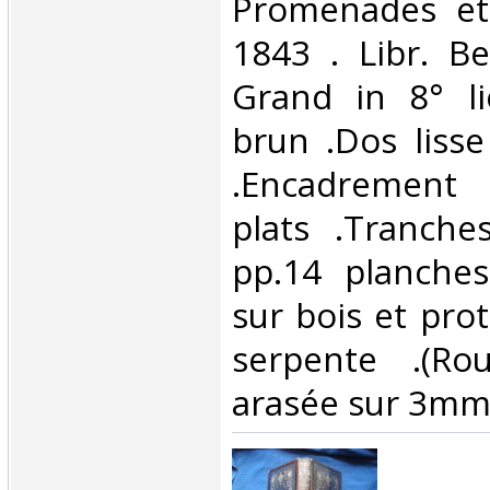
‎Promenades et
1843 . Libr. Be
Grand in 8° li
brun .Dos liss
.Encadrement 
plats .Tranche
pp.14 planches
sur bois et pro
serpente .(Rou
arasée sur 3mm.