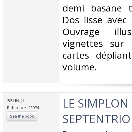
demi basane t
Dos lisse avec 
Ouvrage ill
vignettes sur
cartes déplian
volume. ‎
‎LE SIMPLON E
‎BELIN J.L.‎
Reference : 23974
SEPTENTRION
See the book