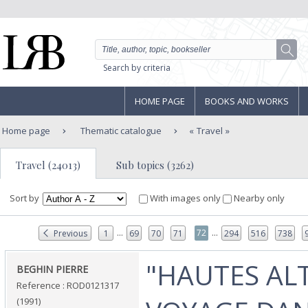
Search by criteria
HOME PAGE
BOOKS AND WORKS
Home page
Thematic catalogue
Travel
Travel (24013)
Sub topics (3262)
Sort by
With images only
Nearby only
...
...
72
Previous
1
69
70
71
294
516
738
‎"HAUTES AL
‎BEGHIN PIERRE‎
Reference : ROD0121317
(1991)