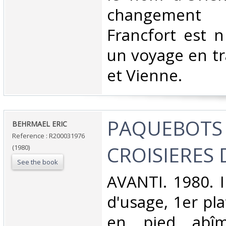
changement
Francfort est n
un voyage en tr
et Vienne.‎
‎PAQUEBOTS
‎BEHRMAEL ERIC‎
Reference : R200031976
CROISIERES D
(1980)
See the book
‎AVANTI. 1980. I
d'usage, 1er pla
en pied abîmé