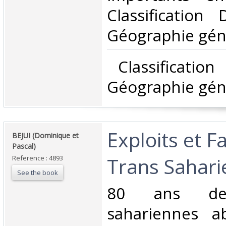
Classification
Géographie géné
‎ Classificatio
Géographie géné
‎Exploits et 
‎BEJUI (Dominique et
Pascal)‎
Trans Saharie
Reference : 4893
See the book
‎80 ans de 
sahariennes ab