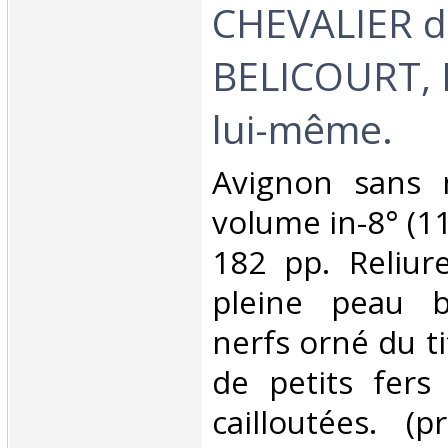
CHEVALIER d
BELICOURT, E
lui-même.‎
‎Avignon sans
volume in-8° (11
182 pp. Reliu
pleine peau b
nerfs orné du tit
de petits fers
cailloutées. (