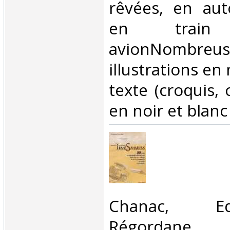
rêvées, en aut
en trai
avionNombreus
illustrations en 
texte (croquis, 
en noir et blanc
‎Chanac, E
Régordane, 