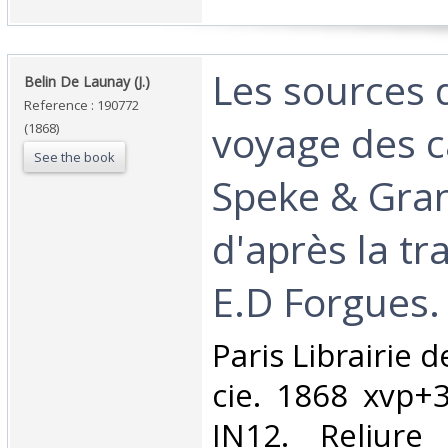
‎Les sources 
‎Belin De Launay (J.) ‎
Reference : 190772
voyage des c
(1868)
See the book
Speke & Gra
d'après la tr
E.D Forgues.‎
‎Paris Librairie 
cie. 1868 xvp+
IN12. Reliure