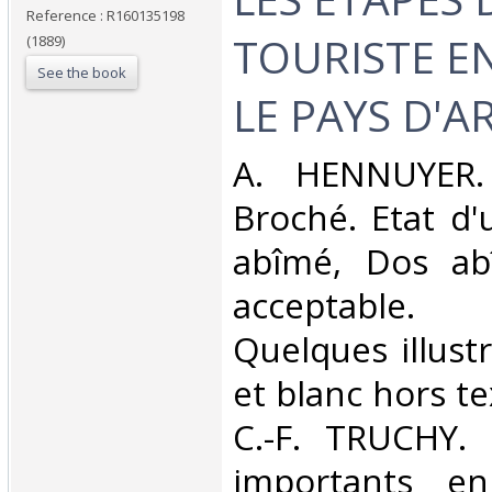
Reference : R160135198
TOURISTE E
(1889)
See the book
LE PAYS D'AR
‎A. HENNUYER.
Broché. Etat d'
abîmé, Dos abî
acceptable.
Quelques illust
et blanc hors te
C.-F. TRUCHY.
importants en