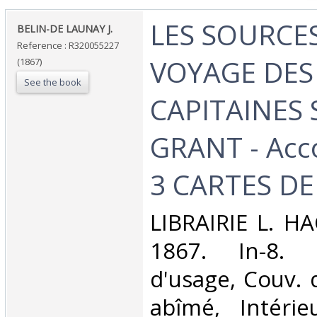
‎LES SOURCES
‎BELIN-DE LAUNAY J.‎
Reference : R320055227
VOYAGE DES
(1867)
See the book
CAPITAINES 
GRANT - Ac
3 CARTES DE
‎LIBRAIRIE L. H
1867. In-8. 
d'usage, Couv. 
abîmé, Intérie