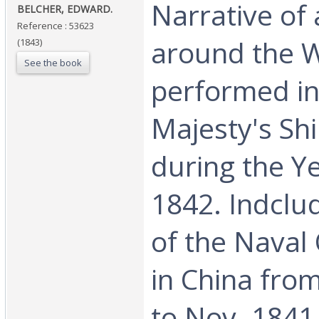
‎Narrative of
‎BELCHER, EDWARD.‎
Reference : 53623
around the W
(1843)
See the book
performed in
Majesty's Shi
during the Y
1842. Indclud
of the Naval
in China fro
to Nov. 1841