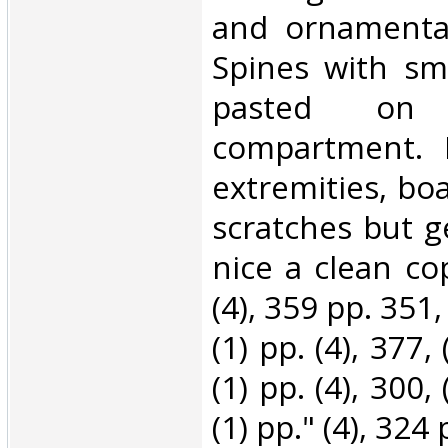
and ornamentat
Spines with sma
pasted on
compartment. 
extremities, bo
scratches but g
nice a clean cop
(4), 359 pp. 351, 
(1) pp. (4), 377, 
(1) pp. (4), 300, 
(1) pp." (4), 324 p