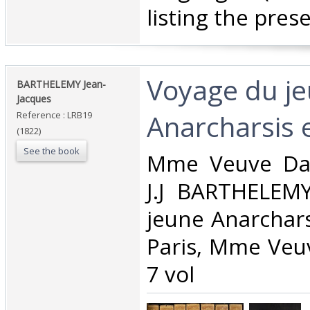
listing the prese
‎Voyage du j
‎BARTHELEMY Jean-
Jacques‎
Anarcharsis 
Reference : LRB19
(1822)
See the book
‎Mme Veuve Da
J.J BARTHELEM
jeune Anarchars
Paris, Mme Veu
7 vol‎