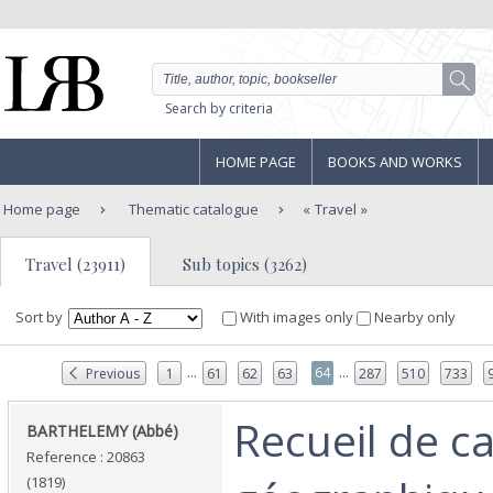
Search by criteria
HOME PAGE
BOOKS AND WORKS
Home page
Thematic catalogue
Travel
Travel (23911)
Sub topics (3262)
Sort by
With images only
Nearby only
...
...
64
Previous
1
61
62
63
287
510
733
‎Recueil de c
‎BARTHELEMY (Abbé)‎
Reference : 20863
(1819)