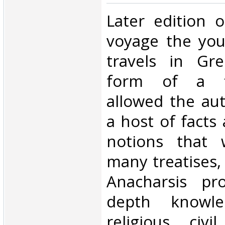
‎Later edition o
voyage the you
travels in Gre
form of a fi
allowed the au
a host of facts
notions that 
many treatises,
Anacharsis pr
depth knowl
religious, civi