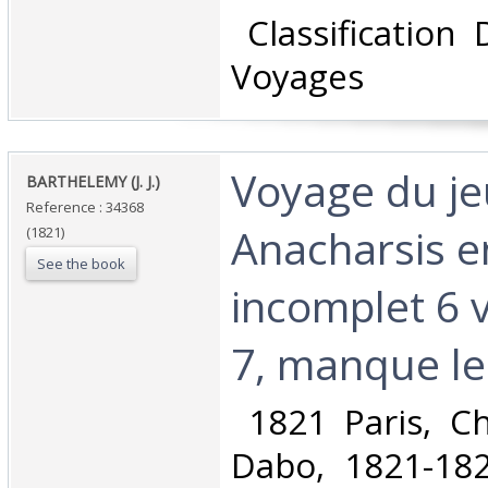
‎ Classification
Voyages‎
‎Voyage du j
‎BARTHELEMY (J. J.) ‎
Reference : 34368
Anacharsis e
(1821)
See the book
incomplet 6 
7, manque le
‎ 1821 Paris, C
Dabo, 1821-1822