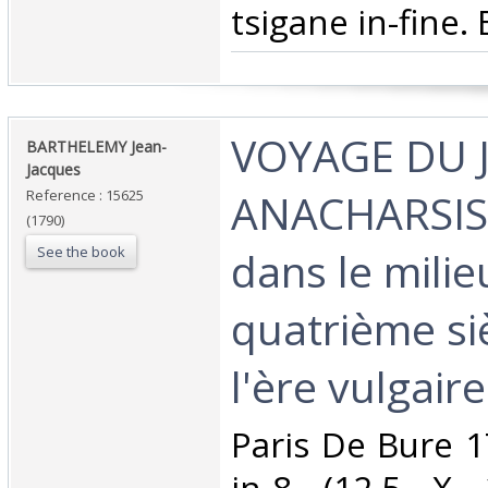
tsigane in-fine. 
‎VOYAGE DU 
‎BARTHELEMY Jean-
Jacques‎
ANACHARSIS
Reference : 15625
(1790)
See the book
dans le milie
quatrième si
l'ère vulgaire.
‎Paris De Bure 