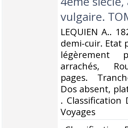
4ème siècle, 
vulgaire. TO
‎LEQUIEN A.. 182
demi-cuir. Etat 
légèrement p
arrachés, Ro
pages. Tranch
Dos absent, plat
. Classification
Voyages‎