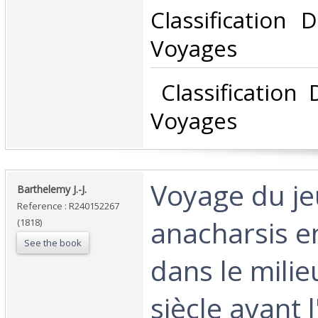
Classification 
Voyages‎
‎ Classification
Voyages‎
‎Voyage du j
‎Barthelemy J.-J.‎
Reference : R240152267
anacharsis e
(1818)
See the book
dans le milie
siècle avant l