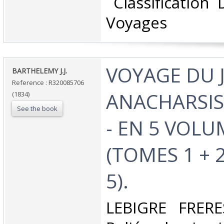
‎ Classification
Voyages‎
‎VOYAGE DU 
‎BARTHELEMY J.J.‎
Reference : R320085706
ANACHARSIS
(1834)
See the book
- EN 5 VOLU
(TOMES 1 + 2
5).‎
‎LEBIGRE FRERE