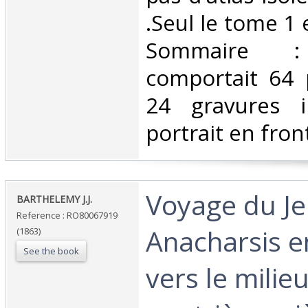
.Seul le tome 1
Sommaire : 
comportait 64 
24 gravures i
portrait en front
‎Voyage du J
‎BARTHELEMY J.J.‎
Reference : RO80067919
Anacharsis e
(1863)
See the book
vers le milie