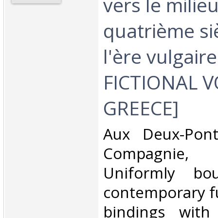
vers le milie
quatrième si
l'ère vulgaire.
FICTIONAL 
GREECE]‎
‎Aux Deux-Pon
Compagnie, 
Uniformly bo
contemporary fu
bindings with 