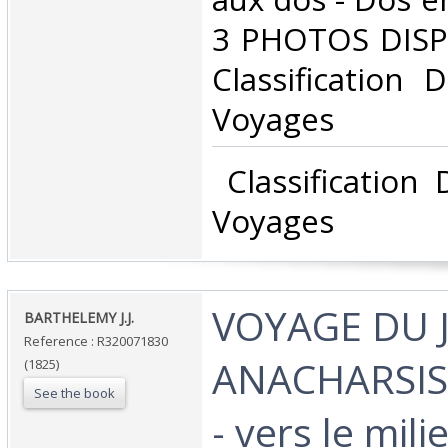
3 PHOTOS DISPON
Classification 
Voyages‎
‎ Classification
Voyages‎
‎VOYAGE DU 
‎BARTHELEMY J.J.‎
Reference : R320071830
ANACHARSIS
(1825)
See the book
- vers le mili