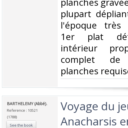
planches gravée
plupart déplian
l'époque très
1er plat dét
intérieur pr
complet de 
planches requise
‎Voyage du j
‎BARTHELEMY (Abbé).‎
Reference : 10521
Anacharsis e
(1788)
See the book