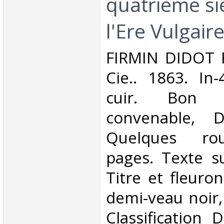
quatrième si
l'Ere Vulgaire.
‎FIRMIN DIDOT 
Cie.. 1863. In-
cuir. Bon é
convenable, 
Quelques rou
pages. Texte s
Titre et fleuro
demi-veau noir, à
Classification 