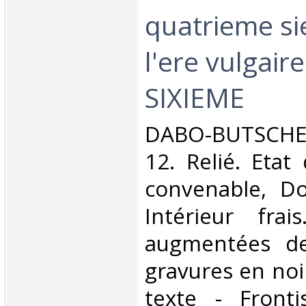
quatrieme si
l'ere vulgair
SIXIEME‎
‎DABO-BUTSCHE
12. Relié. Etat
convenable, Dos
Intérieur fra
augmentées d
gravures en noi
texte - Fronti