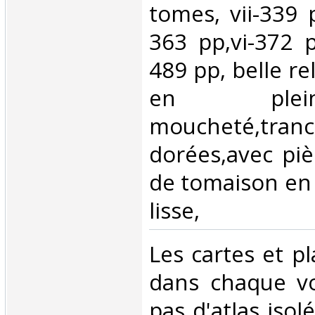
tomes, vii-339 p
363 pp,vi-372 p
489 pp, belle re
en ple
moucheté,tran
dorées,avec piè
de tomaison en 
lisse, ‎
‎Les cartes et p
dans chaque vo
pas d'atlas isol