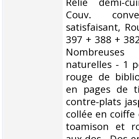
Relié demi-cu
Couv. conve
satisfaisant, R
397 + 388 + 382
Nombreuses
naturelles - 1 p
rouge de bibli
en pages de ti
contre-plats jas
collée en coiffe 
toamison et ro
aux dos - Dos e