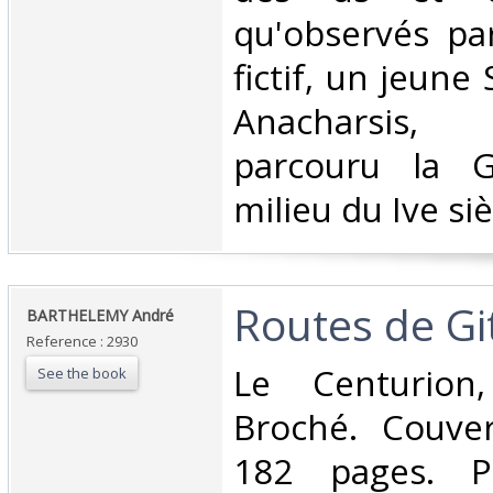
qu'observés pa
fictif, un jeun
Anacharsis,
parcouru la G
milieu du Ive sièc
‎Routes de Git
‎BARTHELEMY André‎
Reference : 2930
‎Le Centurion
See the book
Broché. Couvert
182 pages. Pe