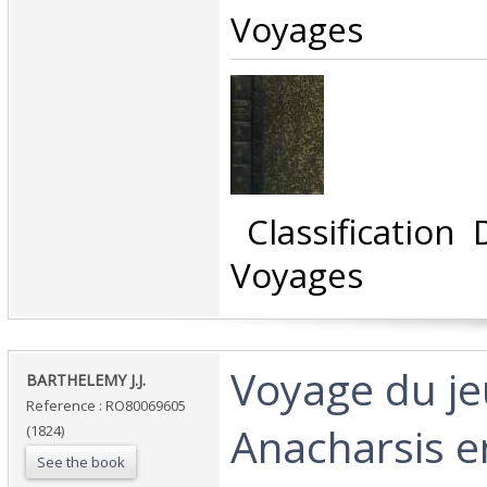
Voyages‎
‎ Classification
Voyages‎
‎Voyage du j
‎BARTHELEMY J.J.‎
Reference : RO80069605
Anacharsis e
(1824)
See the book