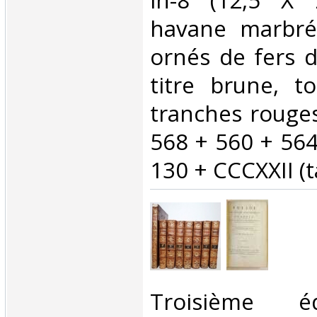
in-8 (12,5 X
havane marbré
ornés de fers d
titre brune, t
tranches rouges
568 + 560 + 564
130 + CCCXXII (ta
‎Troisième é