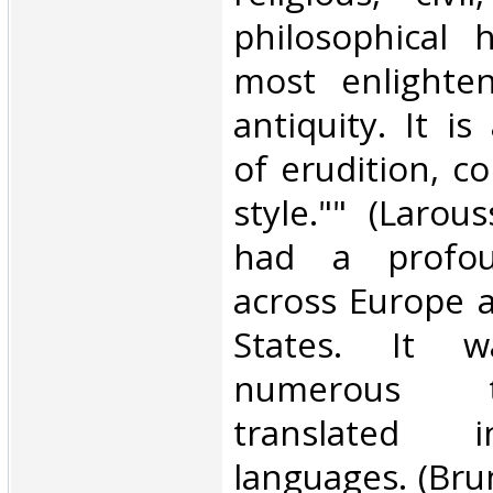
philosophical 
most enlighte
antiquity. It i
of erudition, c
style."" (Larou
had a profou
across Europe 
States. It w
numerous 
translated i
languages. (Brun