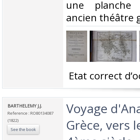
une planche 
ancien théâtre g
‎ Etat correct d’o
‎Voyage d'An
‎BARTHELEMY J.J.‎
Reference : RO80134087
Grèce, vers l
(1822)
See the book