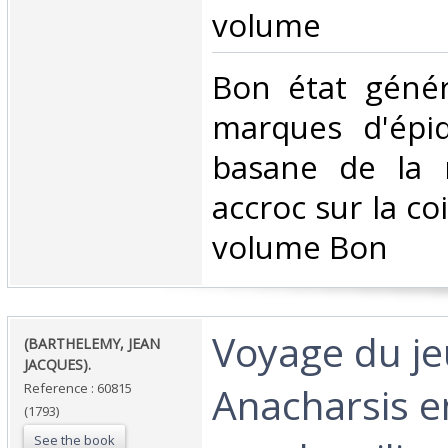
volume‎
‎Bon état géné
marques d'épi
basane de la r
accroc sur la co
volume Bon ‎
‎Voyage du j
‎(BARTHELEMY, JEAN
JACQUES).‎
Anacharsis e
Reference : 60815
(1793)
See the book