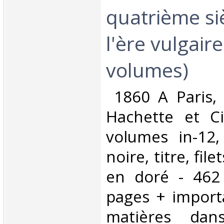
quatrième si
l'ère vulgaire
volumes)‎
‎ 1860 A Paris, 
Hachette et C
volumes in-12
noire, titre, fil
en doré - 462
pages + import
matières dan