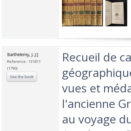
‎Recueil de c
‎Barthelemy, J. J.]‎
Reference : 131811
géographique
(1790)
See the book
vues et méda
l'ancienne Gr
au voyage du