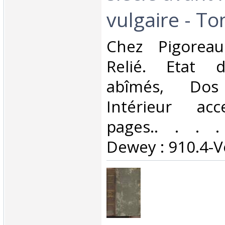
vulgaire - T
‎Chez Pigoreau
Relié. Etat d
abîmés, Dos s
Intérieur acc
pages.. . . . 
Dewey : 910.4-V