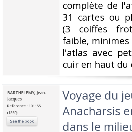
complète de l'a
31 cartes ou pl
(3 coiffes fro
faible, minimes
l'atlas avec p
cuir en haut du d
‎Voyage du j
‎BARTHELEMY, Jean-
Jacques‎
Anacharsis e
Reference : 101155
(1860)
See the book
dans le milie