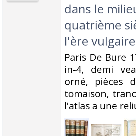
dans le milie
quatrième si
l'ère vulgaire.
‎Paris De Bure 
in-4, demi vea
orné, pièces d
tomaison, tran
l'atlas a une reli