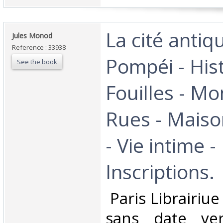
‎La cité antiq
‎Jules Monod‎
Reference : 33938
Pompéi - Hist
See the book
Fouilles - M
Rues - Maiso
- Vie intime -
Inscriptions.‎
‎ Paris Librairiu
sans date ver