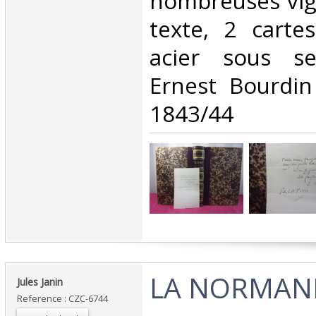
nombreuses vig
texte, 2 carte
acier sous se
Ernest Bourdin
1843/44 ‎
‎LA NORMAND
‎Jules Janin‎
Reference : CZC-6744