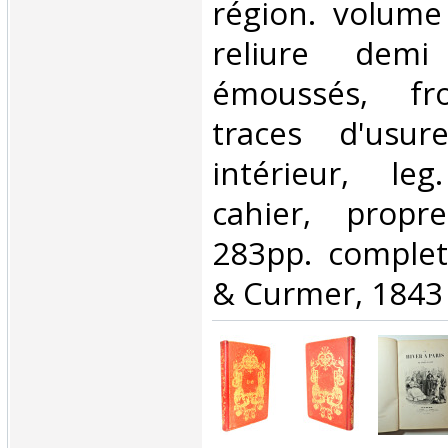
région. volume
reliure demi
émoussés, fr
traces d'usur
intérieur, le
cahier, propre
283pp. complet
& Curmer, 1843 