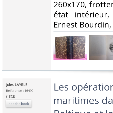
260x170, frotte
état intérieur,
Ernest Bourdin, 
‎Les opératio
‎Jules LAYRLE‎
Reference : 16499
maritimes da
(1872)
See the book