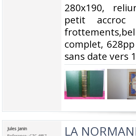
280x190, reliu
petit accroc 
frottements,b
complet, 628pp 
sans date vers 1
‎LA NORMAND
‎Jules Janin‎
Reference : CZC-4857