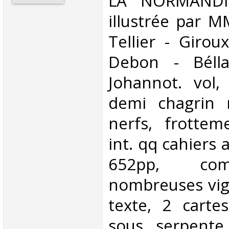
‎LA NORMANDIE
illustrée par M
Tellier - Girou
Debon - Bélla
Johannot. vol,
demi chagrin 
nerfs, frottem
int. qq cahiers 
652pp, com
nombreuses vig
texte, 2 carte
sous serpente.