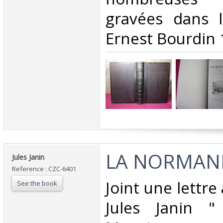
gravées dans l
Ernest Bourdin 
‎LA NORMAND
‎Jules Janin‎
Reference : CZC-6401
‎Joint une lettr
See the book
Jules Janin "