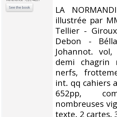
‎LA NORMANDIE
See the book
illustrée par M
Tellier - Girou
Debon - Bélla
Johannot. vol,
demi chagrin 
nerfs, frottem
int. qq cahiers 
652pp, com
nombreuses vig
texte, 2 cartes,