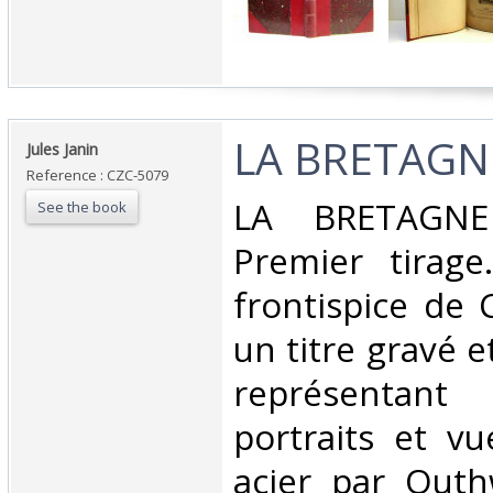
‎LA BRETAGNE
‎Jules Janin‎
Reference : CZC-5079
‎LA BRETAGNE
See the book
Premier tirage
frontispice de 
un titre gravé e
représentant
portraits et vu
acier par Outh