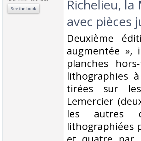
Richelieu, la
See the book
avec pièces ju
‎Deuxième édit
augmentée », i
planches hors-
lithographies à
tirées sur le
Lemercier (deu
les autres d
lithographiées 
et quatre par 