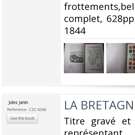
frottements,b
complet, 628pp
1844‎
‎LA BRETAGNE
‎ Jules Janin‎
Reference : CZC-6266
‎Titre gravé et
See the book
représentant