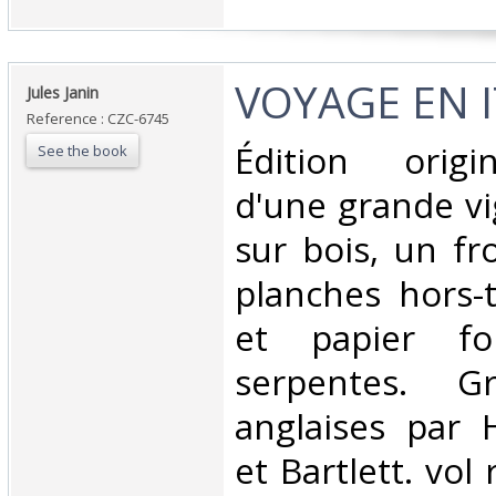
‎VOYAGE EN I
‎Jules Janin‎
Reference : CZC-6745
‎Édition origi
See the book
d'une grande vi
sur bois, un fr
planches hors-t
et papier fo
serpentes. Gr
anglaises par 
et Bartlett. vol 