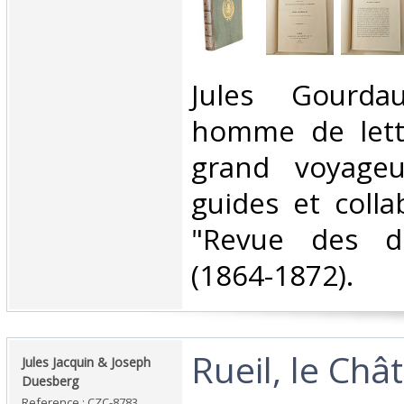
‎Jules Gourda
homme de lettr
grand voyageu
guides et colla
"Revue des d
(1864-1872).‎
‎Rueil, le Ch
‎Jules Jacquin & Joseph
Duesberg‎
Reference : CZC-8783