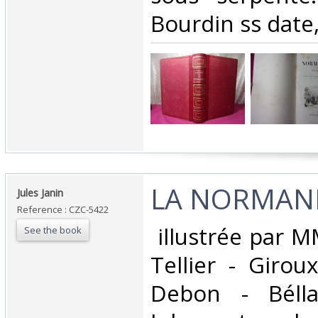
Bourdin ss date,
‎LA NORMAND
‎Jules Janin‎
Reference : CZC-5422
‎ illustrée par 
See the book
Tellier - Girou
Debon - Bélla