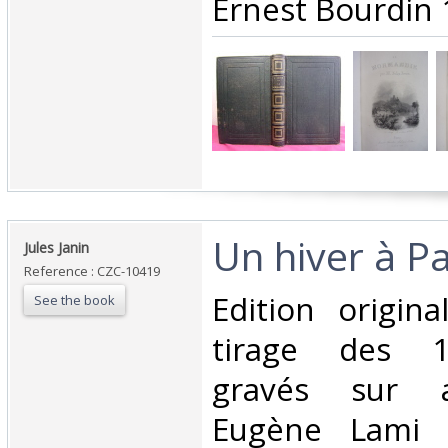
Ernest Bourdin 
‎Un hiver à Pa
‎Jules Janin‎
Reference : CZC-10419
‎Edition origin
See the book
tirage des 1
gravés sur a
Eugène Lami 