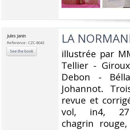
‎LA NORMAND
‎Jules Janin ‎
Reference : CZC-8043
‎illustrée par M
See the book
Tellier - Girou
Debon - Bélla
Johannot. Troi
revue et corrig
vol, in4, 27
chagrin rouge,