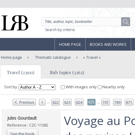
Search by criteria
HOME PAGE
BOOKS AND WORKS
Home page
Thematic catalogue
Travel
Travel (23911)
Sub topics (3262)
Sort by
With images only
Nearby only
...
...
625
Previous
1
622
623
624
707
789
871
‎Voyage au P
‎Jules Gourdault‎
Reference : CZC-11382
See the book