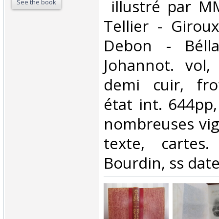
‎ illustré par M
See the book
Tellier - Girou
Debon - Bélla
Johannot. vol,
demi cuir, fro
état int. 644pp
nombreuses vig
texte, cartes.
Bourdin, ss date