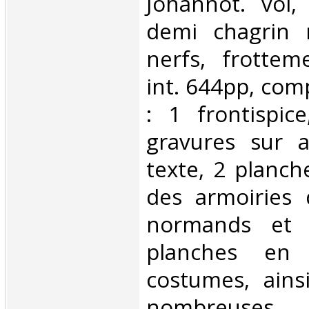
Johannot. vol,
demi chagrin 
nerfs, frottem
int. 644pp, comp
: 1 frontispic
gravures sur a
texte, 2 planch
des armoiries 
normands et d
planches en 
costumes, ains
nombreuses